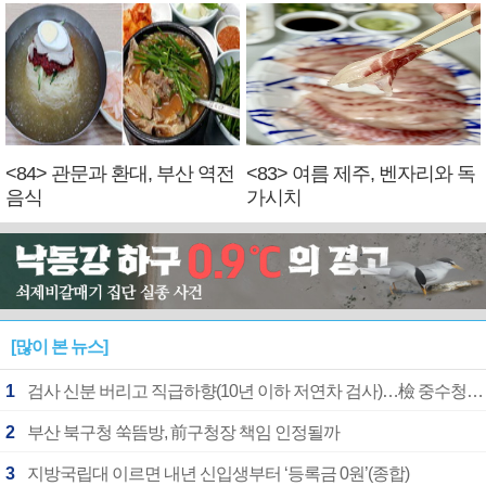
<84> 관문과 환대, 부산 역전
<83> 여름 제주, 벤자리와 독
음식
가시치
[많이 본 뉴스]
1
검사 신분 버리고 직급하향(10년 이하 저연차 검사)…檢 중수청행 기피
2
부산 북구청 쑥뜸방, 前구청장 책임 인정될까
3
지방국립대 이르면 내년 신입생부터 ‘등록금 0원’(종합)