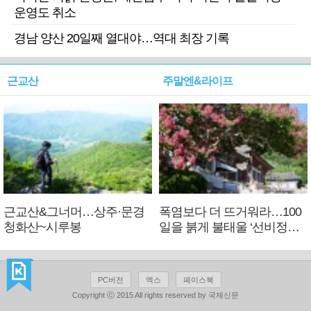
운영도 취소
경남 양산 20일째 열대야…역대 최장 기록
근교산
주말엔&라이프
근교산&그너머…상주·문경
폭염보다 더 뜨거워라…100
청화산~시루봉
일을 붉게 불태울 ‘선비정신’
피었네
PC버전
엑스
페이스북
Copyright ⓒ 2015 All rights reserved by 국제신문