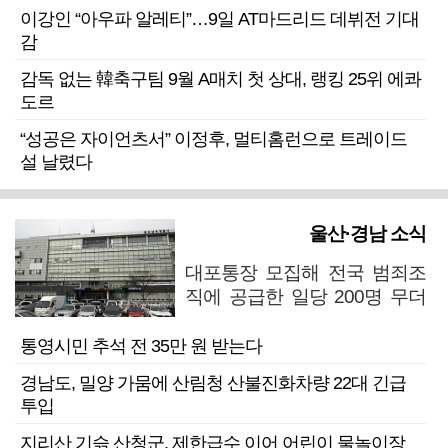
이강인 “아우파 알레티”…9일 AT마드리드 데뷔전 기대
감
감독 없는 韓축구팀 9월 A매치 첫 상대, 랭킹 25위 에콰
도르
“성공은 자이언츠서” 이정후, 멀티홈런으로 트레이드
설 날렸다
울산·경남 소식
대포통장 모집해 전국 범죄조
직에 공급한 일당 200명 무더
기 검거
통영시민 추석 전 35만 원 받는다
경남도, 밀양 가뭄에 산림청 산불진화차량 22대 긴급
투입
지리산 기슭 산청군, 제한급수 이어 어린이 물놀이장