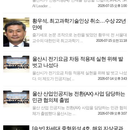
울산시가 인공지능(AI) 인재를 양성할 스칼라(SKALA, SK
AI Leader ...
2026-07-15 오후 1:00
황우석, 최고과학기술인상 취소…수상 22년
만에
줄기세포 논문 조작으로 논란을 빚었던 황우석 전 서울대
교수의 대한민국 최고과학기 ...
2026-07-15 오전 11:18
울산시 전기요금 차등 적용제 실현 위해 발
벗고 나섰다
울산시가 전기요금 차등 적용제 실현을 위해 발 벗고 나섰
다. 이 제도가 인공지능( ...
2026-07-14 오후 3:43
울산 산업인공지능 전환(AX) 사업 담당하는
민관 협의체 출범
울산 산업 인공지능 전환(AX) 사업을 담당하는 민관 협의
체가 출범했다.울산시는 ...
2026-07-09 오후 3:07
[속보] 차세대 중형위성 4호, 해외 지상국과