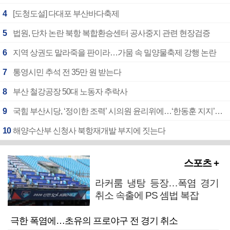
4
[도청도설] 다대포 부산바다축제
5
법원, 단차 논란 북항 복합환승센터 공사중지 관련 현장검증
6
지역 상권도 말라죽을 판이라…가뭄 속 밀양물축제 강행 논란
7
통영시민 추석 전 35만 원 받는다
8
부산 철강공장 50대 노동자 추락사
9
국힘 부산시당, ‘정이한 조력’ 시의원 윤리위에…‘한동훈 지지’도 신고접수
10
해양수산부 신청사 북항재개발 부지에 짓는다
스포츠 +
라커룸 냉탕 등장…폭염 경기
취소 속출에 PS 셈법 복잡
극한 폭염에…초유의 프로야구 전 경기 취소