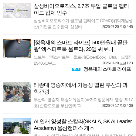
삼성바이오로직스, 2.7조 투입 글로벌 펩타
이드 업체 인수
삼성바이오로직스가 글로벌 펩타이드 CDMO(위탁개발생
산) 기업을 인수한다. 삼성바 ...
2026-07-20 오후 4:45
[정옥재의 스마트 라이프] ‘500만원대 끝판
왕’ 엑스퍼트북 울트라, 20일 써보니
노트북 ‘엑스퍼트북 울트라(ExpertBook Ultra, 모델명
B9406CAA ...
2026-07-20 오전 1:23
정옥재의 스마트 라이프
태종대 명승지에서 가능성 열린 부산의 과
학관광
부산의 명승지 태종대유원지(국가지정문화재 명승 제17
호) 순환도로를 부산만의 ‘과 ...
2026-07-17 오후 4:36
AI 인재 양성할 스칼라(SKALA, SK AI Leader
Academy) 울산캠퍼스 개소