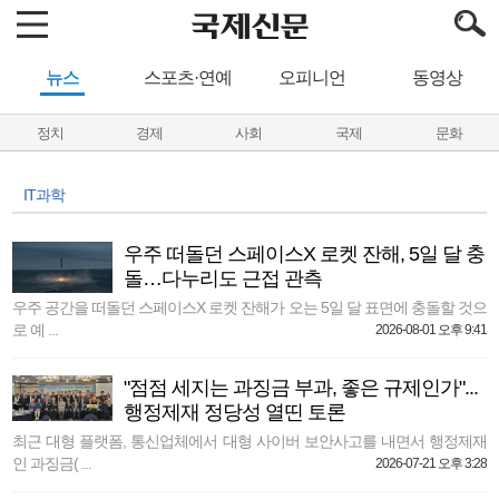
뉴스
스포츠·연예
오피니언
동영상
정치
경제
사회
국제
문화
IT과학
우주 떠돌던 스페이스X 로켓 잔해, 5일 달 충
돌…다누리도 근접 관측
우주 공간을 떠돌던 스페이스X 로켓 잔해가 오는 5일 달 표면에 충돌할 것으
로 예 ...
2026-08-01 오후 9:41
"점점 세지는 과징금 부과, 좋은 규제인가"...
행정제재 정당성 열띤 토론
최근 대형 플랫폼, 통신업체에서 대형 사이버 보안사고를 내면서 행정제재
인 과징금( ...
2026-07-21 오후 3:28