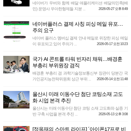
네이버가 우버와 함께 배달 애플리케이션 배달의민족(배
민) 운영사 우아한형제들 지분 ...
2026-05-27 오후 8:49
네이버플러스 결제 사칭 피싱 메일 유포…
주의 요구
네이버 플러스 멤버십 결제 안내 메일로 위장한 피싱 메일
이 유포되고 있어 주의가 ...
2026-05-17 오전 10:23
국가 AI 콘트롤 타워 빈자리 채워…배경훈
부총리 부위원장 겸직
배경훈 부총리 겸 과학기술정보통신부 장관이 당분간 국
가인공지능전략위원회 상근 부위 ...
2026-05-14 오전 11:48
울산시 미래 이동수단 첨단 코팅소재 고도
화 시업 본격 추진
울산시는 미래 이동수단 첨단 코팅 소재 고도화와 실증 기
반 구축 사업을 본격 추진 ...
2026-05-13 오후 3:08
[정옥재의 스마트 라이프] ´아이폰17프로 비