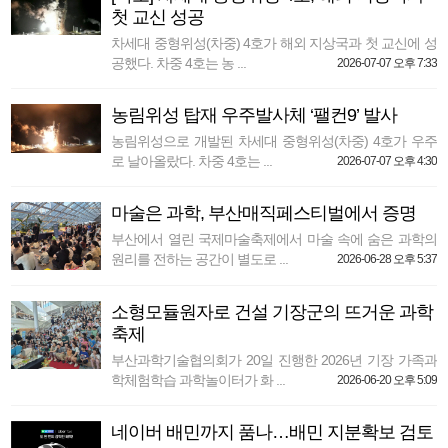
첫 교신 성공
차세대 중형위성(차중) 4호가 해외 지상국과 첫 교신에 성
공했다. 차중 4호는 농 ...
2026-07-07 오후 7:33
농림위성 탑재 우주발사체 ‘팰컨9’ 발사
농림위성으로 개발된 차세대 중형위성(차중) 4호가 우주
로 날아올랐다. 차중 4호는 ...
2026-07-07 오후 4:30
마술은 과학, 부산매직페스티벌에서 증명
부산에서 열린 국제마술축제에서 마술 속에 숨은 과학의
원리를 전하는 공간이 별도로 ...
2026-06-28 오후 5:37
소형모듈원자로 건설 기장군의 뜨거운 과학
축제
부산과학기술협의회가 20일 진행한 2026년 기장 가족과
학체험학습 과학놀이터가 화 ...
2026-06-20 오후 5:09
네이버 배민까지 품나…배민 지분확보 검토