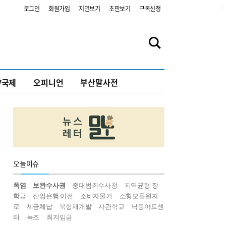
2
로그인
회원가입
지면보기
초판보기
구독신청
V국제
오피니언
부산말사전
오늘
이슈
폭염
보완수사권
중대범죄수사청
지역균형 장
학금
산업은행 이전
소비자물가
소형모듈원자
로
세금체납
북항재개발
사관학교
낙동아트센
터
녹조
최저임금