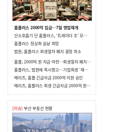
8
통영시민 추석 전 35만 원 받는다
9
부산 철강공장 50대 노동자 추락사
10
국힘 부산시당, ‘정이한 조력’ 시의원 윤리
홈플러스 2000억 입금…7일 영업재개
위에…‘한동훈 지지’도 신고접수
산소호흡기 단 홈플러스, ‘트레이더 조’ 모델로 살아날까
홈플러스 정상화 실낱 희망
법원, 홈플러스 회생절차 폐지 결정 취소
홈플, 2000억 원 자금 마련…회생절차 폐지에 즉시항고(종합)
홈플러스, 법원에 즉시항고…기업회생 ‘재도전’
메리츠, 홈플 긴급자금 2000억 지원 승인
메리츠, 홈플러스 회생 긴급자금 2000억 원 지원 승인
[이슈]
부산 부동산 현황