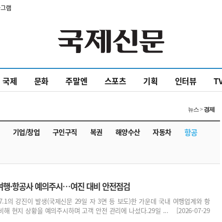
타그램
국제
문화
주말엔
스포츠
기획
인터뷰
T
뉴스 >
경제
기업/창업
구인구직
복권
해양수산
자동차
항공
여행·항공사 예의주시…여진 대비 안전점검
.1의 강진이 발생(국제신문 29일 자 3면 등 보도)한 가운데 국내 여행업계와 항
 현지 상황을 예의주시하며 고객 안전 관리에 나섰다.29일 ... [2026-07-29