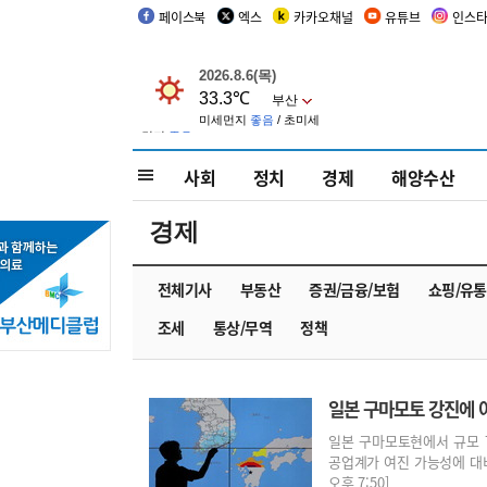
페이스북
엑스
카카오채널
유튜브
인스
사회
정치
경제
해양수산
경제
전체기사
부동산
증권/금융/보험
쇼핑/유통
조세
통상/무역
정책
일본 구마모토 강진에 
일본 구마모토현에서 규모 7
공업계가 여진 가능성에 대비해
오후 7:50]