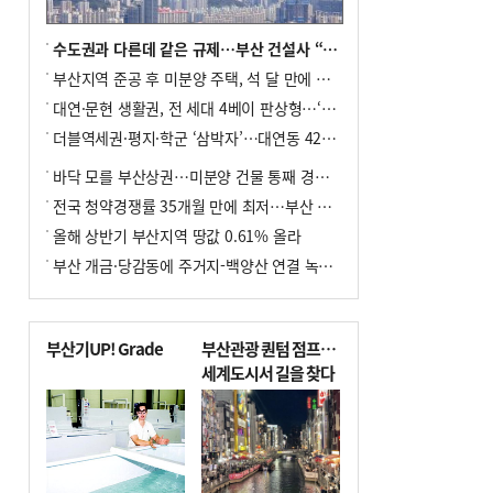
수도권과 다른데 같은 규제…부산 건설사 “쓰러지기 직전”
부산지역 준공 후 미분양 주택, 석 달 만에 다시 3000가구 넘어서
대연·문현 생활권, 전 세대 4베이 판상형…‘더샵 트리센트’ 내달 분양
더블역세권·평지·학군 ‘삼박자’…대연동 42층 브랜드 단지
바닥 모를 부산상권…미분양 건물 통째 경매도
전국 청약경쟁률 35개월 만에 최저…부산 미분양 ‘적체’ 심화
올해 상반기 부산지역 땅값 0.61% 올라
부산 개금·당감동에 주거지-백양산 연결 녹지 조성
부산기UP! Grade
부산관광 퀀텀 점프…
세계도시서 길을 찾다