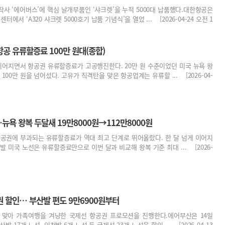
사 ‘에어버스’에 핵심 날개부품인 ‘샤크렛’을 누적 5000대 납품했다.대한항공은
터에서 ‘A320 샤크렛 5000호기 납품 기념식’을 열었 ... [2026-04-24 오전 1
공 유류할증료 100만 원대(종합)
이어지면서 항공권 유류할증료가 고공행진한다. 20만 원 수준이었던 미국 뉴욕 왕
100만 원을 넘어섰다. 고유가 직격탄을 맞은 항공업계는 유류할 ... [2026-04-
욕 왕복 두달새 19만8000원→112만8000원
항공권에 부과되는 유류할증료가 역대 최고 단계로 뛰어올랐다. 한 달 넘게 이어지
발 미국 노선은 유류할증료만으로 이번 달과 비교해 왕복 기준 최대 ... [2026-
권 할인… 부산발 편도 9만6900원부터
 맞아 가족여행을 겨냥한 국제선 항공권 프로모션을 진행한다.에어부산은 14일
발 17개 노선, 인천발 6개 노선 등 국제선 23개 노선을 할인 ... [2026-04-13