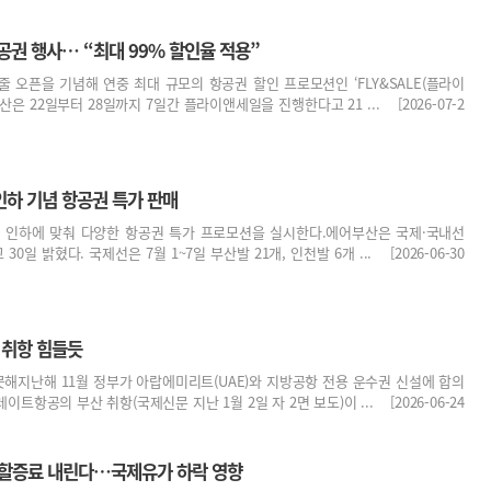
공권 행사… “최대 99% 할인율 적용”
 오픈을 기념해 연중 최대 규모의 항공권 할인 프로모션인 ‘FLY&SALE(플라이
은 22일부터 28일까지 7일간 플라이앤세일을 진행한다고 21 ... [2026-07-2
인하 기념 항공권 특가 판매
 인하에 맞춰 다양한 항공권 특가 프로모션을 실시한다.에어부산은 국제·국내선
일 밝혔다. 국제선은 7월 1~7일 부산발 21개, 인천발 6개 ... [2026-06-30
 취항 힘들듯
못해지난해 11월 정부가 아랍에미리트(UAE)와 지방공항 전용 운수권 신설에 합의
트항공의 부산 취항(국제신문 지난 1월 2일 자 2면 보도)이 ... [2026-06-24
유류할증료 내린다…국제유가 하락 영향