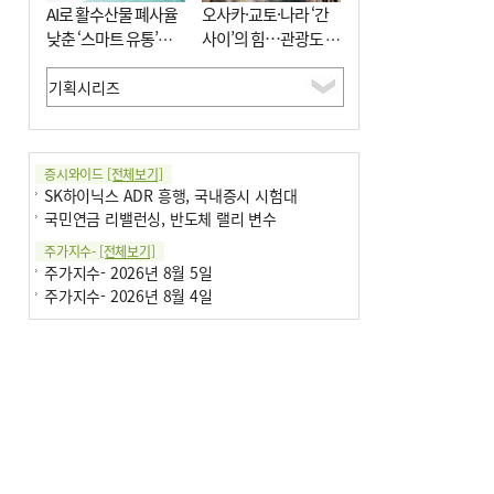
AI로 활수산물 폐사율
오사카·교토·나라 ‘간
낮춘 ‘스마트 유통’…
사이’의 힘…관광도 뭉
사막·산악지대 수출
쳐야 흥한다
도전
증시와이드
[전체보기]
SK하이닉스 ADR 흥행, 국내증시 시험대
국민연금 리밸런싱, 반도체 랠리 변수
주가지수-
[전체보기]
주가지수- 2026년 8월 5일
주가지수- 2026년 8월 4일