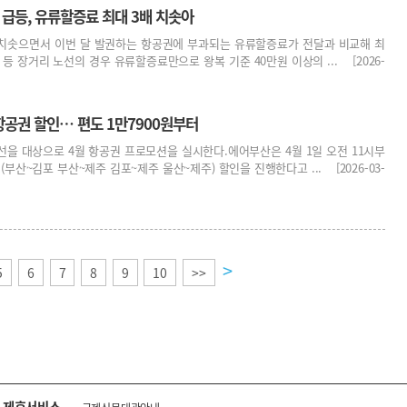
급등, 유류할증료 최대 3배 치솟아
치솟으면서 이번 달 발권하는 항공권에 부과되는 유류할증료가 전달과 비교해 최
 등 장거리 노선의 경우 유류할증료만으로 왕복 기준 40만원 이상의 ... [2026-
항공권 할인… 편도 1만7900원부터
을 대상으로 4월 항공권 프로모션을 실시한다.에어부산은 4월 1일 오전 11시부
(부산~김포 부산~제주 김포~제주 울산~제주) 할인을 진행한다고 ... [2026-03-
>
5
6
7
8
9
10
>>
제휴서비스