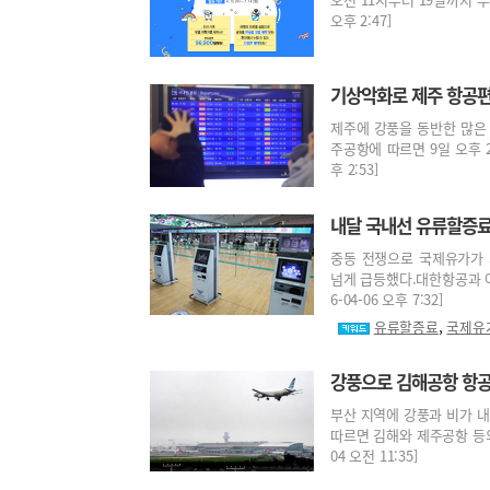
오후 2:47]
기상악화로 제주 항공편
제주에 강풍을 동반한 많은
주공항에 따르면 9일 오후 2시
후 2:53]
내달 국내선 유류할증료 
중동 전쟁으로 국제유가가 
넘게 급등했다.대한항공과 아
6-04-06 오후 7:32]
,
유류할증료
국제유
강풍으로 김해공항 항공
부산 지역에 강풍과 비가 
따르면 김해와 제주공항 등의 
04 오전 11:35]