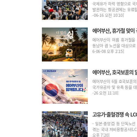
국제유가 하락 영향으로 국
발권하는 항공권에는 유류할증
-06-16 오전 10:10]
에어부산, 휴가철 맞이 
에어부산이 여름 휴가철을 
동남아 괌 노선을 대상으로 
6-06-08 오후 2:15]
에어부산, 호국보훈의 달
에어부산이 6월 호국보훈의 
국가유공자 및 유족 등을 대상
-26 오전 11:10]
고유가·출혈경쟁 속 LC
- 일본·중앙亞 등 단독노선
겪는 국내 저비용항공사(LCC
오후 7:20]