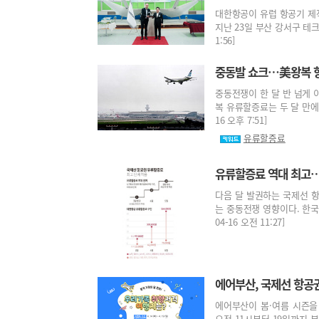
대한항공이 유럽 항공기 제작
지난 23일 부산 강서구 테크센
1:56]
중동발 쇼크…美왕복 항
중동전쟁이 한 달 반 넘게 
복 유류할증료는 두 달 만에 
16 오후 7:51]
유류할증료
유류할증료 역대 최고…뉴
다음 달 발권하는 국제선 
는 중동전쟁 영향이다. 한국
04-16 오전 11:27]
에어부산, 국제선 항공
에어부산이 봄·여름 시즌을
오전 11시부터 19일까지 부산