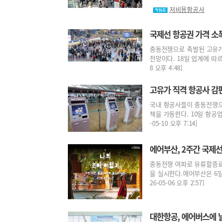
저비용항공사
국제선 항공권 가격 소
중동전쟁으로 촉발된 고유가
전망이다. 18일 업계에 따르
8 오후 4:48]
고유가 직격 항공사 감
국내 항공사들이 중동전쟁으
책을 가동한다. 10일 항공업
-05-10 오후 7:14]
에어부산, 2주간 국제선
중동전쟁 여파로 유류할증료
을 실시한다.에어부산은 6일
26-05-06 오후 2:57]
대한항공, 에어버스에 날