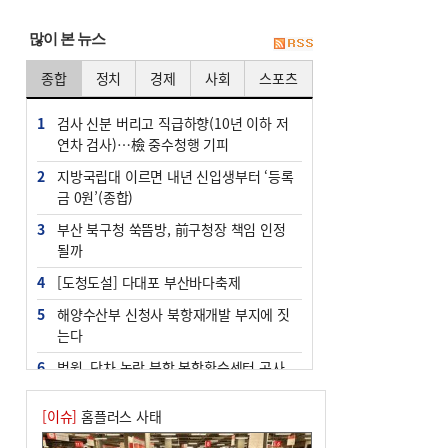
많이 본 뉴스
종합
정치
경제
사회
스포츠
1
검사 신분 버리고 직급하향(10년 이하 저
연차 검사)…檢 중수청행 기피
2
지방국립대 이르면 내년 신입생부터 ‘등록
금 0원’(종합)
3
부산 북구청 쑥뜸방, 前구청장 책임 인정
될까
4
[도청도설] 다대포 부산바다축제
5
해양수산부 신청사 북항재개발 부지에 짓
는다
6
법원, 단차 논란 북항 복합환승센터 공사
중지 관련 현장검증
[이슈]
홈플러스 사태
7
지역 상권도 말라죽을 판이라…가뭄 속 밀
양물축제 강행 논란