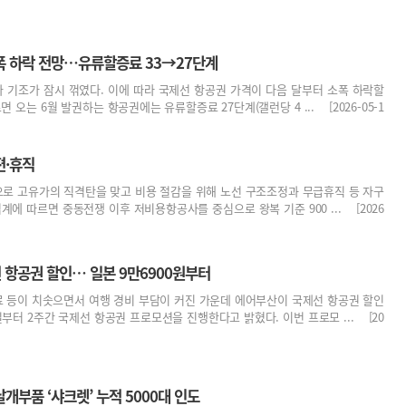
폭 하락 전망…유류할증료 33→27단계
 기조가 잠시 꺾였다. 이에 따라 국제선 항공권 가격이 다음 달부터 소폭 하락할
면 오는 6월 발권하는 항공권에는 유류할증료 27단계(갤런당 4 ... [2026-05-1
편·휴직
로 고유가의 직격탄을 맞고 비용 절감을 위해 노선 구조조정과 무급휴직 등 자구
계에 따르면 중동전쟁 이후 저비용항공사를 중심으로 왕복 기준 900 ... [2026
 항공권 할인… 일본 9만6900원부터
 등이 치솟으면서 여행 경비 부담이 커진 가운데 에어부산이 국제선 항공권 할인
부터 2주간 국제선 항공권 프로모션을 진행한다고 밝혔다. 이번 프로모 ... [20
개부품 ‘샤크렛’ 누적 5000대 인도