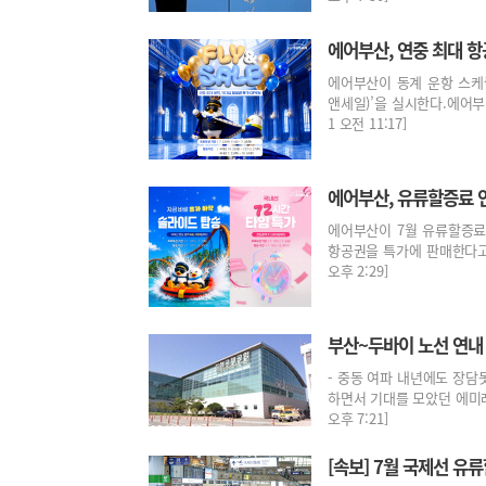
에어부산, 연중 최대 항
에어부산이 동계 운항 스케줄
앤세일)’을 실시한다.에어부산
1 오전 11:17]
에어부산, 유류할증료 
에어부산이 7월 유류할증료
항공권을 특가에 판매한다고 30
오후 2:29]
부산~두바이 노선 연내
- 중동 여파 내년에도 장담
하면서 기대를 모았던 에미레이
오후 7:21]
[속보] 7월 국제선 