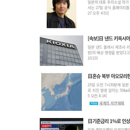
일본의 대표 추리소설 작가 
샤는 27일 공식 홈페이지를 
27 오후 4:53]
[속보]日 낸드 키옥시아
일본 낸드 플래시 제조사 키
원)의 배상 명령을 받았다고 1
10:23]
日혼슈 북부 아오모리현
25일 오전 7시30분께 일
로 지진 발생 깊이는 50㎞로
5 오전 8:14]
세계의 자연재해
日기준금리 1%로 인상
일본 중앙은행인 일본은행이 