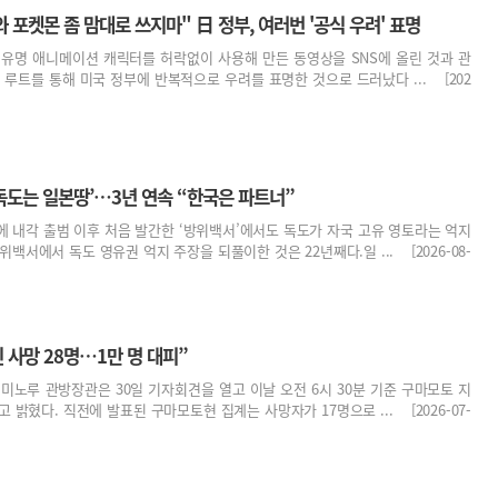
와 포켓몬 좀 맘대로 쓰지마" 日 정부, 여러번 '공식 우려' 표명
 유명 애니메이션 캐릭터를 허락없이 사용해 만든 동영상을 SNS에 올린 것과 관
 루트를 통해 미국 정부에 반복적으로 우려를 표명한 것으로 드러났다 ... [202
‘독도는 일본땅’…3년 연속 “한국은 파트너”
 내각 출범 이후 처음 발간한 ‘방위백서’에서도 독도가 자국 고유 영토라는 억지
백서에서 독도 영유권 억지 주장을 되풀이한 것은 22년째다.일 ... [2026-08-
 사망 28명…1만 명 대피”
미노루 관방장관은 30일 기자회견을 열고 이날 오전 6시 30분 기준 구마모토 지
 밝혔다. 직전에 발표된 구마모토현 집계는 사망자가 17명으로 ... [2026-07-