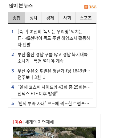
많이 본 뉴스
종합
정치
경제
사회
스포츠
1
[속보] 여전히 ‘독도는 우리땅’ 외치는
日…韓선박이 독도 주변 해양조사 활동하
자 반발
2
부산 울산 경남 구름 많고 경남 북서내륙
소나기…폭염·열대야 계속
3
부산 주유소 휘발유 평균가 ℓ당 1849원…
전주보다 3원 ↓
4
"올해 코스피 사이드카 43회 중 25회는 삼
전닉스 ETF 이후 발생"
5
‘탄약 부족 사태’ 보도에 격노한 트럼프…
군사기밀 유출자 색출 지시
6
[속보] ‘심판 성접대’ 논란 축구협회 공식
[이슈]
세계의 자연재해
사과…“현재는 부적절 행위 없어”
7
부산 앞바다에 기름 425ℓ 유출한 러시아