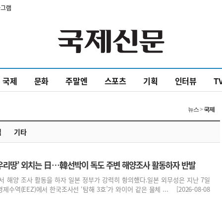
타그램
국제
문화
주말엔
스포츠
기획
인터뷰
T
뉴스 >
국제
럽
기타
는 우리땅’ 외치는 日…韓선박이 독도 주변 해양조사 활동하자 반발
서 해양 조사 활동을 하자 일본 정부가 강력히 항의했다.일본 외무성은 지난 7일
수역(EEZ)에서 한국조사선 ‘탐해 3호’가 와이어 같은 물체 ... [2026-08-08