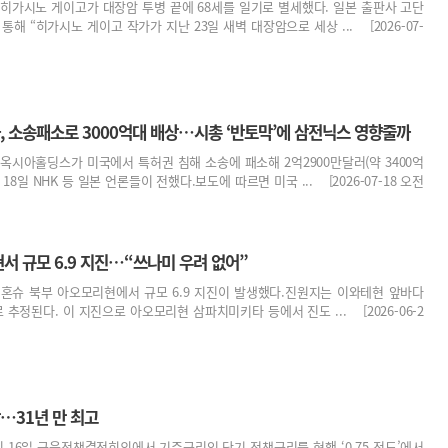
히가시노 게이고가 대장암 투병 끝에 68세를 일기로 별세했다. 일본 출판사 고단
통해 “히가시노 게이고 작가가 지난 23일 새벽 대장암으로 세상 ... [2026-07-
, 소송패소로 3000억대 배상…시총 ‘반토막’에 삼전닉스 영향줄까
옥시아홀딩스가 미국에서 특허권 침해 소송에 패소해 2억2900만달러(약 3400억
8일 NHK 등 일본 언론들이 전했다.보도에 따르면 미국 ... [2026-07-18 오전
서 규모 6.9 지진…“쓰나미 우려 없어”
본 혼슈 북부 아오모리현에서 규모 6.9 지진이 발생했다.진원지는 이와테현 앞바다
 추정된다. 이 지진으로 아오모리현 삼파치미키타 등에서 진도 ... [2026-06-2
…31년 만 최고
16일 금융정책결정회의에서 기준금리인 단기 정책금리를 현행 ‘0.75 정도’에서