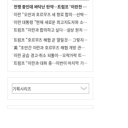
전쟁 중인데 바닥난 탄약…트럼프 ‘이란전 무기고갈’ 국방장관 질책
이란 “오만과 호르무즈 새 항로 합의…선박 안전은 보장 못해”
이란 대통령 "현재 새로운 최고지도자와 소통 어려운 상황"
트럼프 “이란과 합의하고 싶다…살상 원치 않아”
트럼프 "호르무즈 해협 곧 열릴것… 그렇지 않으면 이란에 강력 공격"
美 "조만간 이란과 호르무즈 해협 개방 관련된 합의 이뤄질 것"
이란 공습 경고·취소 되풀이…오락가락 트럼프 비꼰 ‘타코’
트럼프 “이란과 대화 중…이번이 마지막 기회”