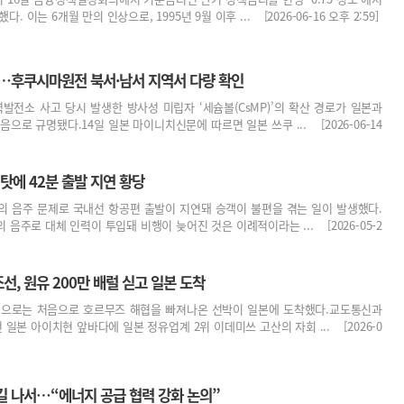
다. 이는 6개월 만의 인상으로, 1995년 9월 이후 ... [2026-06-16 오후 2:59]
’…후쿠시마원전 북서·남서 지역서 다량 확인
력발전소 사고 당시 발생한 방사성 미립자 ‘세슘볼(CsMP)’의 확산 경로가 일본과
으로 규명됐다.14일 일본 마이니치신문에 따르면 일본 쓰쿠 ... [2026-06-14
 탓에 42분 출발 지연 황당
원의 음주 문제로 국내선 항공편 출발이 지연돼 승객이 불편을 겪는 일이 발생했다.
음주로 대체 인력이 투입돼 비행이 늦어진 것은 이례적이라는 ... [2026-05-2
, 원유 200만 배럴 싣고 일본 도착
선으로는 처음으로 호르무즈 해협을 빠져나온 선박이 일본에 도착했다.교도통신과
전 일본 아이치현 앞바다에 일본 정유업계 2위 이데미쓰 고산의 자회 ... [2026-0
길 나서…“에너지 공급 협력 강화 논의”