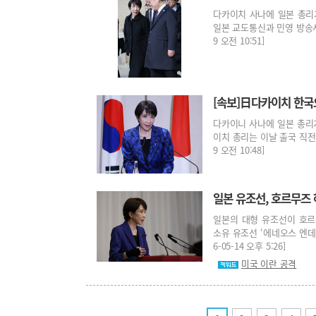
다카이치 사나에 일본 총리가
일본 교도통신과 민영 방송사인
9 오전 10:51]
[속보]日다카이치 한국
다카이니 사나에 일본 총리가
이치 총리는 이날 출국 직전 
9 오전 10:48]
일본 유조선, 호르무즈
일본의 대형 유조선이 호르
소유 유조선 ‘에네오스 엔데
6-05-14 오후 5:26]
미국 이란 공격