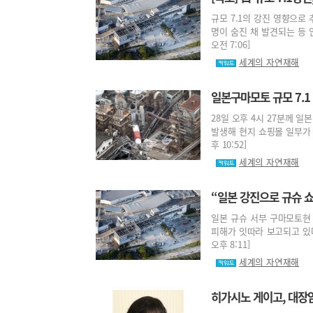
규모 7.1의 강진 영향으로
명이 숨진 채 발견되는 등 인
오전 7:06]
세계의 자연재해
일본구마모토 규모 7.1
28일 오후 4시 27분께 일
발생해 현지 쇼핑몰 일부가 무
후 10:52]
세계의 자연재해
“일본 강진으로 규슈 
일본 규슈 서부 구마모토현 
피해가 잇따라 보고되고 있다.
오후 8:11]
세계의 자연재해
히가시노 게이고, 대장