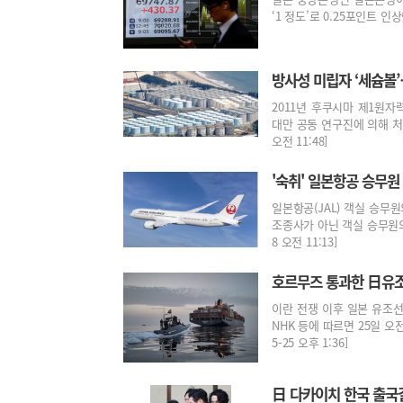
‘1 정도’로 0.25포인트 인상했
방사성 미립자 ‘세슘볼
2011년 후쿠시마 제1원자
대만 공동 연구진에 의해 처음
오전 11:48]
'숙취' 일본항공 승무원
일본항공(JAL) 객실 승무
조종사가 아닌 객실 승무원의 
8 오전 11:13]
호르무즈 통과한 日유조선
이란 전쟁 이후 일본 유조
NHK 등에 따르면 25일 오
5-25 오후 1:36]
日 다카이치 한국 출국