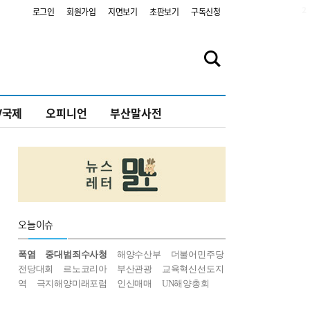
2
로그인
회원가입
지면보기
초판보기
구독신청
V국제
오피니언
부산말사전
오늘
이슈
폭염
중대범죄수사청
해양수산부
더불어민주당
전당대회
르노코리아
부산관광
교육혁신선도지
역
극지해양미래포럼
인신매매
UN해양총회