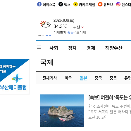
페이스북
엑스
카카오채널
유튜브
인스
사회
정치
경제
해양수산
국제
전체기사
미국
일본
중국
중동
유
[속보] 여전히 ‘독도
한국 조사선이 독도 주변에
“독도 서쪽의 일본 배타적 경제
오전 10:24]