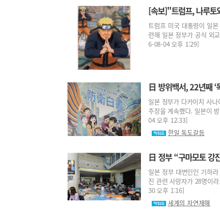
[속보]"트럼프, 나루토
트럼프 미국 대통령이 일본
련해 일본 정부가 공식 외교
6-08-04 오후 1:29]
日 방위백서, 22년째 
일본 정부가 다카이치 사나에
주장을 계속했다. 일본이 방위
04 오후 12:33]
한일 독도갈등
日 정부 “구마모토 강진
일본 정부 대변인인 기하라 
진 관련 사망자가 28명이라고
30 오후 1:16]
세계의 자연재해