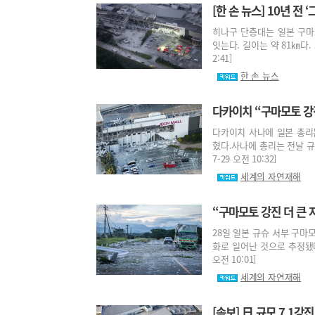
[한 손 뉴스] 10년 전
히나구 단층대는 일본 구마
잇는다. 길이는 약 81㎞다. 2
2:41]
한 손 뉴스
다카이치 “구마모토 강
다카이치 사나에 일본 총리
혔다.사나에 총리는 전날 규슈
7-29 오전 10:32]
세계의 자연재해
“구마모토 강진 더 큰 
28일 일본 규슈 서부 구마
화로 일어난 것으로 추정됐다.
오전 10:01]
세계의 자연재해
[속보] 日 규모 7.1강