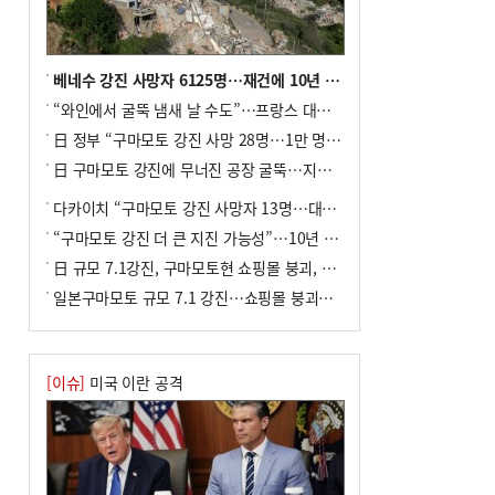
화물선 적발
8
입추 지났지만 푹푹 찐다…온열질환자 10
년 만에 3배
베네수 강진 사망자 6125명…재건에 10년 이상 걸릴수도
9
[2026 부산청소년극지체험탐험대 현장르
“와인에서 굴뚝 냄새 날 수도”…프랑스 대형 산불에 보르도 와인 품질 위협
포] 2회 : 하늘에서 만난 얼음의 나라
日 정부 “구마모토 강진 사망 28명…1만 명 대피”
10
서울 중랑구서 흉기 난동…60대 남성 2명
日 구마모토 강진에 무너진 공장 굴뚝…지진 사망자 최소 13명
사망
다카이치 “구마모토 강진 사망자 13명…대규모 피해 확인”
“구마모토 강진 더 큰 지진 가능성”…10년 전 지진에 단층 재활성
日 규모 7.1강진, 구마모토현 쇼핑몰 붕괴, 2명 사망
일본구마모토 규모 7.1 강진…쇼핑몰 붕괴로 직원 20여 명 갇힌 듯
[이슈]
미국 이란 공격