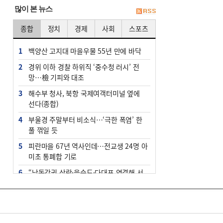
많이 본 뉴스
종합
정치
경제
사회
스포츠
1
백양산 고지대 마을우물 55년 만에 바닥
2
경위 이하 경찰 하위직 ‘중수청 러시’ 전
망…檢 기피와 대조
3
해수부 청사, 북항 국제여객터미널 옆에
선다(종합)
4
부울경 주말부터 비소식…‘극한 폭염’ 한
풀 꺾일 듯
5
피란마을 67년 역사인데…전교생 24명 아
미초 통폐합 기로
6
“낙동강권 삼락·을숙도·다대포 연결해 서
부산 관광 키우자”
7
오늘의 날씨- 2026년 8월 7일
8
외국인 선원 ‘인신매매 경유지’ 된 부산…