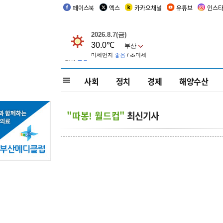
페이스북
엑스
카카오채널
유튜브
인스
사회
정치
경제
해양수산
"따봉! 월드컵"
최신기사