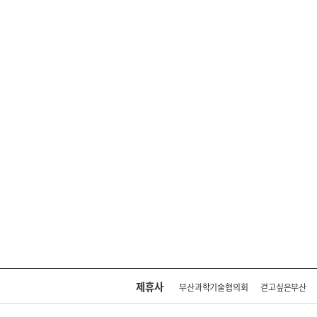
제휴사
부산과학기술협의회
걷고싶은부산