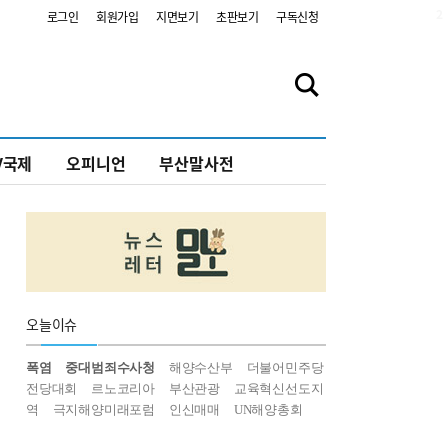
2
로그인
회원가입
지면보기
초판보기
구독신청
V국제
오피니언
부산말사전
오늘
이슈
폭염
중대범죄수사청
해양수산부
더불어민주당
전당대회
르노코리아
부산관광
교육혁신선도지
역
극지해양미래포럼
인신매매
UN해양총회