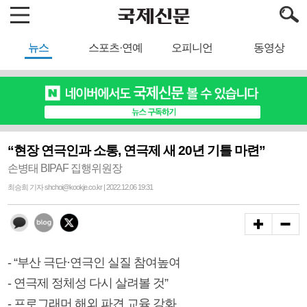
뉴스
스포츠·연예
오피니언
동영상
“현장 연극인과 소통, 연극제 새 20년 기틀 마련”
손병태 BIPAF 집행위원장
최승희 기자 shchoi@kookje.co.kr | 2022.12.06 19:31
- “부산 극단·연극인 실질 참여높여
- 연극제 정체성 다시 살려볼 것”
- 프로그래머 해외 파견 교육 강화