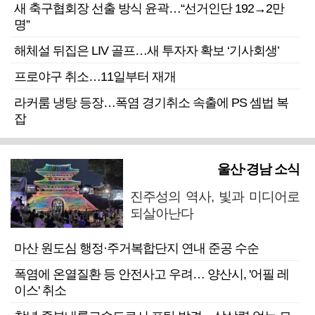
새 축구협회장 선출 방식 윤곽…“선거인단 192→2만
명”
해체설 뒤집은 LIV 골프…새 투자자 확보 ‘기사회생’
프로야구 취소…11일부터 재개
라커룸 냉탕 등장…폭염 경기취소 속출에 PS 셈법 복
잡
울산·경남 소식
진주성의 역사, 빛과 미디어로
되살아난다
마산 원도심 행정·주거복합단지 연내 준공 수순
폭염에 온열질환 등 안전사고 우려… 양산시, '어필 레
이스' 취소