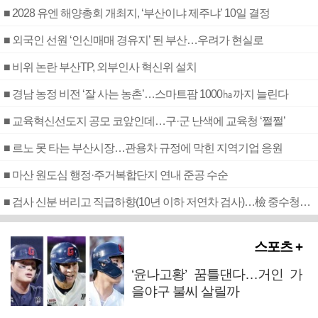
■ 2028 유엔 해양총회 개최지, ‘부산이냐 제주냐’ 10일 결정
■ 외국인 선원 ‘인신매매 경유지’ 된 부산…우려가 현실로
■ 비위 논란 부산TP, 외부인사 혁신위 설치
■ 경남 농정 비전 ‘잘 사는 농촌’…스마트팜 1000㏊까지 늘린다
■ 교육혁신선도지 공모 코앞인데…구·군 난색에 교육청 ‘쩔쩔’
■ 르노 못 타는 부산시장…관용차 규정에 막힌 지역기업 응원
■ 마산 원도심 행정·주거복합단지 연내 준공 수순
■ 검사 신분 버리고 직급하향(10년 이하 저연차 검사)…檢 중수청행 기피
스포츠 +
‘윤나고황’ 꿈틀댄다…거인 가
을야구 불씨 살릴까