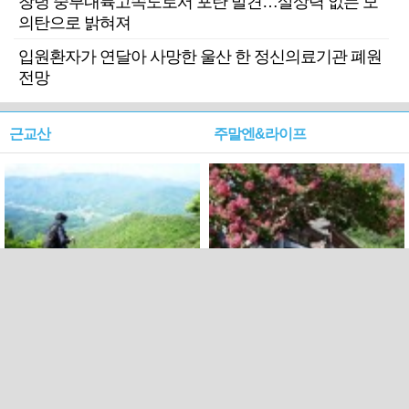
창녕 중부내륙고속도로서 포탄 발견…살상력 없는 모
의탄으로 밝혀져
입원환자가 연달아 사망한 울산 한 정신의료기관 폐원
전망
근교산
주말엔&라이프
근교산&그너머…상주·문경
폭염보다 더 뜨거워라…100
청화산~시루봉
일을 붉게 불태울 ‘선비정신’
피었네
PC버전
엑스
페이스북