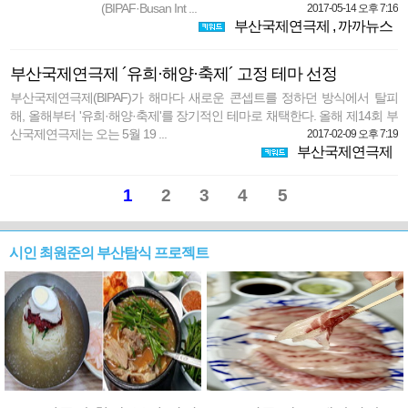
(BIPAF·Busan Int ...
2017-05-14 오후 7:16
부산국제연극제
,
까까뉴스
부산국제연극제 ´유희·해양·축제´ 고정 테마 선정
부산국제연극제(BIPAF)가 해마다 새로운 콘셉트를 정하던 방식에서 탈피
해, 올해부터 '유희·해양·축제'를 장기적인 테마로 채택한다. 올해 제14회 부
산국제연극제는 오는 5월 19 ...
2017-02-09 오후 7:19
부산국제연극제
1
2
3
4
5
시인 최원준의 부산탐식 프로젝트