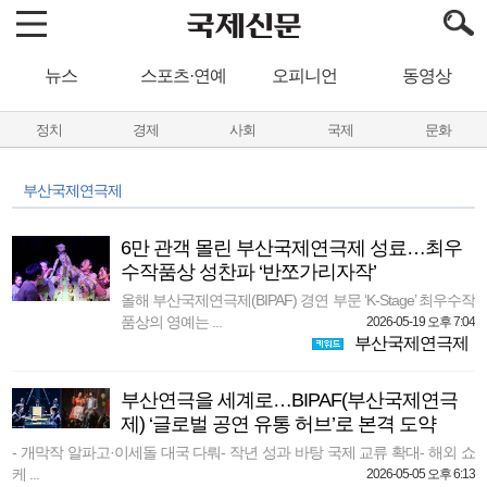
뉴스
스포츠·연예
오피니언
동영상
정치
경제
사회
국제
문화
부산국제연극제
6만 관객 몰린 부산국제연극제 성료…최우
수작품상 성찬파 ‘반쪼가리자작’
올해 부산국제연극제(BIPAF) 경연 부문 ‘K-Stage’ 최우수작
품상의 영예는 ...
2026-05-19 오후 7:04
부산국제연극제
부산연극을 세계로…BIPAF(부산국제연극
제) ‘글로벌 공연 유통 허브’로 본격 도약
- 개막작 알파고·이세돌 대국 다뤄- 작년 성과 바탕 국제 교류 확대- 해외 쇼
케 ...
2026-05-05 오후 6:13