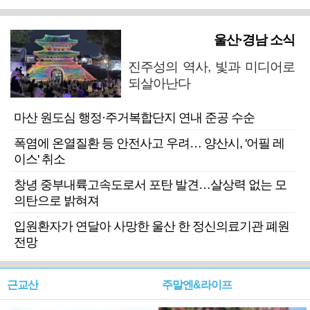
울산·경남 소식
진주성의 역사, 빛과 미디어로
되살아난다
마산 원도심 행정·주거복합단지 연내 준공 수순
폭염에 온열질환 등 안전사고 우려… 양산시, '어필 레
이스' 취소
창녕 중부내륙고속도로서 포탄 발견…살상력 없는 모
의탄으로 밝혀져
입원환자가 연달아 사망한 울산 한 정신의료기관 폐원
전망
근교산
주말엔&라이프