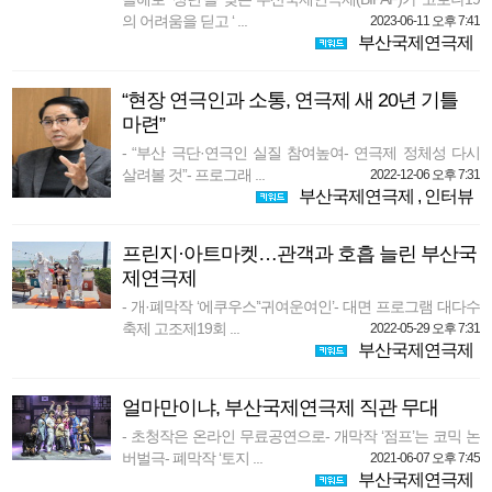
의 어려움을 딛고 ‘ ...
2023-06-11 오후 7:41
부산국제연극제
“현장 연극인과 소통, 연극제 새 20년 기틀
마련”
- “부산 극단·연극인 실질 참여높여- 연극제 정체성 다시
살려볼 것”- 프로그래 ...
2022-12-06 오후 7:31
부산국제연극제
,
인터뷰
프린지·아트마켓…관객과 호흡 늘린 부산국
제연극제
- 개·폐막작 ‘에쿠우스’‘귀여운여인’- 대면 프로그램 대다수
축제 고조제19회 ...
2022-05-29 오후 7:31
부산국제연극제
얼마만이냐, 부산국제연극제 직관 무대
- 초청작은 온라인 무료공연으로- 개막작 ‘점프’는 코믹 논
버벌극- 폐막작 ‘토지 ...
2021-06-07 오후 7:45
부산국제연극제