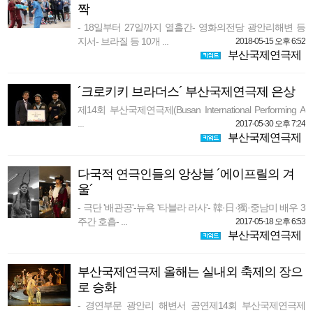
짝
- 18일부터 27일까지 열흘간- 영화의전당 광안리해변 등
지서- 브라질 등 10개 ...
2018-05-15 오후 6:52
부산국제연극제
´크로키키 브라더스´ 부산국제연극제 은상
제14회 부산국제연극제(Busan International Performing A
...
2017-05-30 오후 7:24
부산국제연극제
다국적 연극인들의 앙상블 ´에이프릴의 겨
울´
- 극단 '배관공'-뉴욕 '타블라 라사'- 韓·日·獨·중남미 배우 3
주간 호흡- ...
2017-05-18 오후 6:53
부산국제연극제
부산국제연극제 올해는 실내외 축제의 장으
로 승화
- 경연부문 광안리 해변서 공연제14회 부산국제연극제