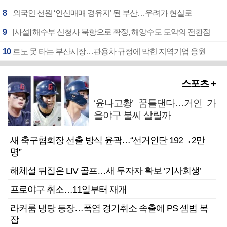
8
외국인 선원 ‘인신매매 경유지’ 된 부산…우려가 현실로
9
[사설] 해수부 신청사 북항으로 확정, 해양수도 도약의 전환점
10
르노 못 타는 부산시장…관용차 규정에 막힌 지역기업 응원
스포츠 +
‘윤나고황’ 꿈틀댄다…거인 가
을야구 불씨 살릴까
새 축구협회장 선출 방식 윤곽…“선거인단 192→2만
명”
해체설 뒤집은 LIV 골프…새 투자자 확보 ‘기사회생’
프로야구 취소…11일부터 재개
라커룸 냉탕 등장…폭염 경기취소 속출에 PS 셈법 복
잡