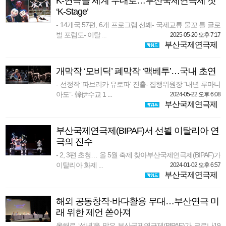
K-연극을 세계 무대로…부산국제연극제 첫
‘K-Stage’
- 14개국 57편, 6개 프로그램 선봬- 국제교류 물꼬 틀 글로
벌 포럼도- 이탈 ...
2025-05-20 오후 7:17
부산국제연극제
개막작 ‘모비딕’ 폐막작 ‘맥베투’…국내 초연
- 선정작 ‘파브리카 유로파’ 진출- 집행위원장 “내년 루마니
아도”- 韓伊수교 1 ...
2024-05-22 오후 6:08
부산국제연극제
부산국제연극제(BIPAF)서 선뵐 이탈리아 연
극의 진수
- 2, 3편 초청… 올 5월 축제 찾아부산국제연극제(BIPAF)가
이탈리아 화제 ...
2024-01-02 오후 6:57
부산국제연극제
해외 공동창작·바다활용 무대…부산연극 미
래 위한 제언 쏟아져
올해로 ‘성년’을 맞은 부산국제연극제(BIPAF)가 코로나19