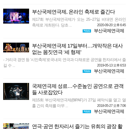
부산국제연극제, 온라인 축제로 즐긴다
제17회 부산국제연극제가 오는 25~27일 비대면 온라인
축제로 개최된다. 당초 ...
2020-09-20 오후 6:45
부산국제연극제
부산국제연극제 17일부터…개막작은 대사
없는 몸짓연극 ‘세 형제’
- 거리극 경연 등 ‘시민축제’로국내외 연극과 다채로운 공연을 한자리에서 즐
길 수 ...
2019-05-13 오후 6:53
부산국제연극제
국제연극제 성료…수준높인 공연으로 관객
들 사로잡았다
제15회 부산국제연극제(BIPAF)가 27일 폐막식을 열고 열
흘 간의 축제를 마무 ...
2018-05-27 오후 7:06
부산국제연극제
연극·공연 한자리서 즐기는 유희의 광장 활