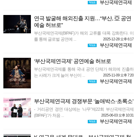
부산국제연극제
연극 발굴해 해외진출 지원…“부산, 亞 공연
예술 허브로”
부산국제연극제(BIPAF)가 해외 교류를 대폭 강화한다. 이
를 통해 글로벌 공연예 ...
2025-12-28 오후 6:17
부산국제연극제
‘부산국제연극제’ 공연예술 허브로
부산국제연극제를 통해 국내 공연 단체가 해외에 진출하
는 사례가 크게 늘어 부산이 ...
2025-11-09 오후 7:20
부산국제연극제
부산국제연극제 경쟁부문 ‘놀애박스·초록소’
- 거리공연 경연 대상에는 ‘나무’‘제22회 부산국제연극제
(BIPAF)’가 처음 ...
2025-06-03 오후 10:31
부산국제연극제