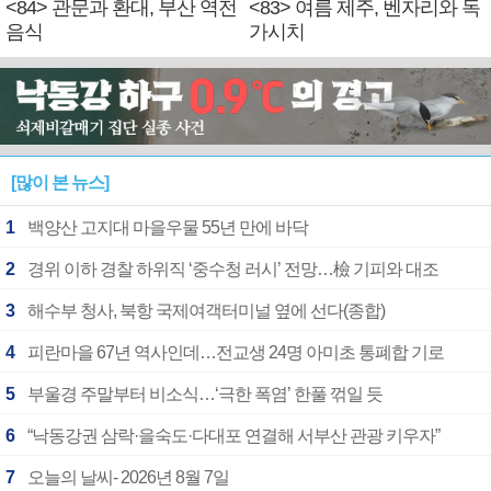
<84> 관문과 환대, 부산 역전
<83> 여름 제주, 벤자리와 독
음식
가시치
[많이 본 뉴스]
1
백양산 고지대 마을우물 55년 만에 바닥
2
경위 이하 경찰 하위직 ‘중수청 러시’ 전망…檢 기피와 대조
3
해수부 청사, 북항 국제여객터미널 옆에 선다(종합)
4
피란마을 67년 역사인데…전교생 24명 아미초 통폐합 기로
5
부울경 주말부터 비소식…‘극한 폭염’ 한풀 꺾일 듯
6
“낙동강권 삼락·을숙도·다대포 연결해 서부산 관광 키우자”
7
오늘의 날씨- 2026년 8월 7일