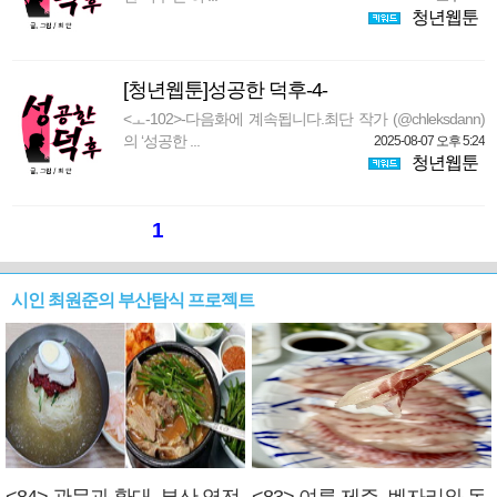
청년웹툰
[청년웹툰]성공한 덕후-4-
<ㅗ-102>-다음화에 계속됩니다.최단 작가 (@chleksdann)
의 ‘성공한 ...
2025-08-07 오후 5:24
청년웹툰
1
시인 최원준의 부산탐식 프로젝트