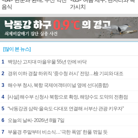
<84> 관문과 환대, 부산 역전
<83> 여름 제주, 벤자리와 독
음식
가시치
[많이 본 뉴스]
1
백양산 고지대 마을우물 55년 만에 바닥
2
경위 이하 경찰 하위직 ‘중수청 러시’ 전망…檢 기피와 대조
3
해수부 청사, 북항 국제여객터미널 옆에 선다(종합)
4
[사설] 해수부 신청사 북항으로 확정, 해양수도 도약의 전환점
5
“낙동강권 삼락·을숙도·다대포 연결해 서부산 관광 키우자”
6
오늘의 날씨- 2026년 8월 7일
7
부울경 주말부터 비소식…‘극한 폭염’ 한풀 꺾일 듯