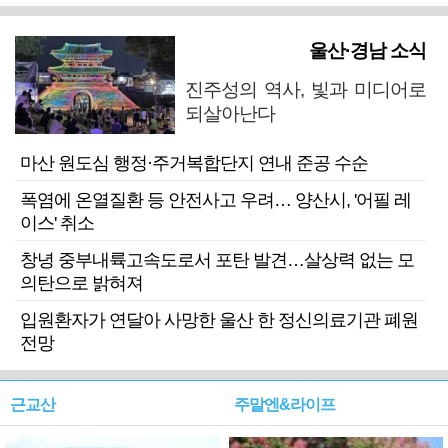
울산·경남 소식
진주성의 역사, 빛과 미디어로
되살아난다
마산 원도심 행정·주거복합단지 연내 준공 수순
폭염에 온열질환 등 안전사고 우려… 양산시, '어필 레
이스' 취소
창녕 중부내륙고속도로서 포탄 발견…살상력 없는 모
의탄으로 밝혀져
입원환자가 연달아 사망한 울산 한 정신의료기관 폐원
전망
근교산
주말엔&라이프