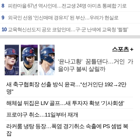
8
피란마을 67년 역사인데…전교생 24명 아미초 통폐합 기로
9
외국인 선원 ‘인신매매 경유지’ 된 부산…우려가 현실로
10
교육혁신선도지 공모 코앞인데…구·군 난색에 교육청 ‘쩔쩔’
스포츠 +
‘윤나고황’ 꿈틀댄다…거인 가
을야구 불씨 살릴까
새 축구협회장 선출 방식 윤곽…“선거인단 192→2만
명”
해체설 뒤집은 LIV 골프…새 투자자 확보 ‘기사회생’
프로야구 취소…11일부터 재개
라커룸 냉탕 등장…폭염 경기취소 속출에 PS 셈법 복
잡