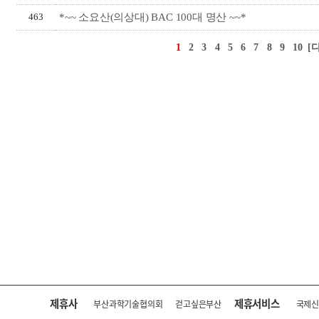
*~~ 소요산(의상대) BAC 100대 명산 ~~*
463
1
2
3
4
5
6
7
8
9
10
[
제휴사
제휴서비스
부산과학기술협의회
걷고싶은부산
국제