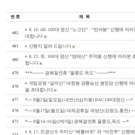
번 호
제 목
◐ 8. 16. dlf. 100대 명산 “노고단” · “반야봉” 산행에 여
482
대합니다
◐ 산행지 알려 드립니다
481
◐ 8. 22. 토. 100대 명산 “방태산” 주억봉 산행에 여러분
480
합니다
***~~~~~ 광복절연휴 "울릉도 독도" ~~~~~***
479
◐ 국립공원 “설악산” 대청봉 공룡능선 봉정암 산행에 
478
을 초대합니다
*~~ 8월2일(일요일) 내연산(삼지봉) BAC100대명산 ~~*
477
*~~ 8월17일(월요일) 대체공휴일 계방산(강원도,홍천) ~
476
*~~ 8월14~16일(2박3일) 광복절연휴 울릉도,독도 ~~*
475
◐ 8. 17. 진경산수 두타산 “베틀바위” 와 “마천루” 산행