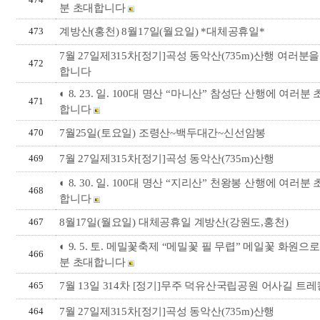
474
분 초대합니다
계방산(홍천) 8월17일(월요일) *대체공휴일*
473
7월 27일제315차[정기]곡성 동악산(735m)산행 여러분
472
합니다
◐ 8. 23. 일. 100대 명산 “마니산” 참성단 산행에 여러분
471
합니다
7월25일(토요일) 조령산~백두대간~신선암봉
470
7월 27일제315차[정기]곡성 동악산(735m)산행
469
◐ 8. 30. 일. 100대 명산 “지리산” 천왕봉 산행에 여러분
468
합니다
8월17일(월요일) 대체공휴일 계방산(강원도,홍천)
467
◐ 9. 5. 토. 메밀꽃축제 “메밀꽃 필 무렵” 메일꽃 화원으
466
분 초대합니다
7월 13일 314차 [정기]무주 덕유산국립공원 어사길 트레
465
7월 27일제315차[정기]곡성 동악산(735m)산행
464