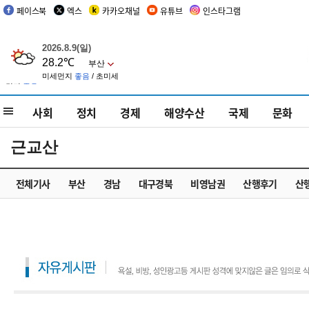
페이스북
엑스
카카오채널
유튜브
인스타그램
사회
정치
경제
해양수산
국제
문화
근교산
전체기사
부산
경남
대구경북
비영남권
산행후기
산