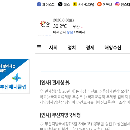
페이스북
엑스
카카오채널
유튜브
인스
사회
정치
경제
해양수산
[인사] 관세청 外
◇ 관세청(7월 20일 자)▶과장급 전보 ▷용당세관장 
학교▷국제교류처장 추승우 ▷국제교류처 부처장 김예지
재양성사업단장 정영미 ▷간호시뮬레이션교육센터 소장 이 ... [
[인사] 부산지방국세청
◇ 부산지방국세청(13일 자)▶고위공무원 승진 ▷성실납
보호담당관 이철경 [2026-07-12 오후 6:14]