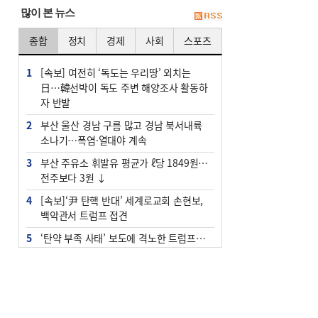
많이 본 뉴스
종합
정치
경제
사회
스포츠
1
[속보] 여전히 ‘독도는 우리땅’ 외치는
日…韓선박이 독도 주변 해양조사 활동하
자 반발
2
부산 울산 경남 구름 많고 경남 북서내륙
소나기…폭염·열대야 계속
3
부산 주유소 휘발유 평균가 ℓ당 1849원…
전주보다 3원 ↓
4
[속보]‘尹 탄핵 반대’ 세계로교회 손현보,
백악관서 트럼프 접견
5
‘탄약 부족 사태’ 보도에 격노한 트럼프…
군사기밀 유출자 색출 지시
6
[속보] ‘심판 성접대’ 논란 축구협회 공식
사과…“현재는 부적절 행위 없어”
7
"올해 코스피 사이드카 43회 중 25회는 삼