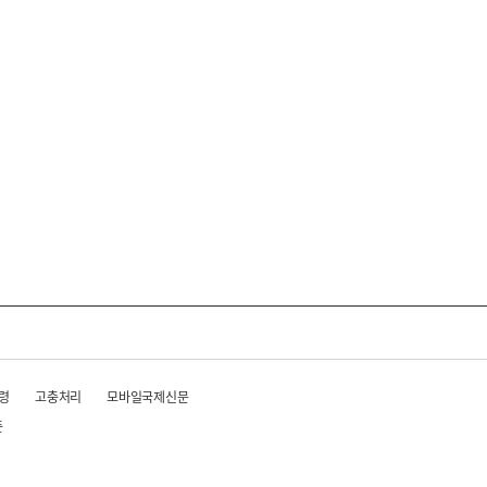
령
고충처리
모바일국제신문
준