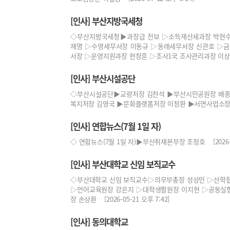
[인사] 부산지방국세청
◇부산지방국세청▶과장급 전보 ▷소득재산세과장 박현수 
재명 ▷수영세무서장 이동규 ▷동래세무서장 신관호 ▷금
서장 ▷운영지원과장 현창훈 ▷조사1국 조사관리과장 이상언 ... 
[인사] 부산시설공단
◇부산시설공단▶교량처장 김찬석 ▶부산시민공원장 배종
복지처장 김영국 ▶문화플랫폼처장 이정환 ▶서면사업소장 최은석 
[인사] 연합뉴스(7월 1일 자)
◇ 연합뉴스(7월 1일 자)▶부산취재본부장 조정호 [2026-06
[인사] 부산대학교 신임 보직교수
◇부산대학교 신임 보직교수▷의무부총장 성상민 ▷산학협
▷언어교육원장 강은지 ▷대학생활원장 이지현 ▷공동실
장 손상환 [2026-05-21 오후 7:42]
[인사] 동의대학교