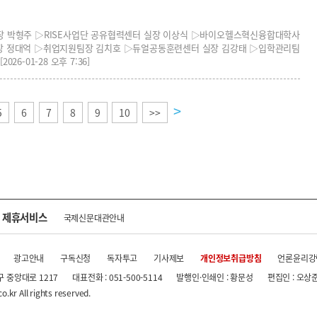
장 박형주 ▷RISE사업단 공유협력센터 실장 이상식 ▷바이오헬스혁신융합대학사
장 정대억 ▷취업지원팀장 김치호 ▷듀얼공동훈련센터 실장 김강태 ▷입학관리팀
6-01-28 오후 7:36]
>
5
6
7
8
9
10
>>
제휴서비스
국제신문대관안내
광고안내
구독신청
독자투고
기사제보
개인정보취급방침
언론윤리강
구 중앙대로 1217
대표전화 : 051-500-5114
발행인·인쇄인 : 황문성
편집인 : 오상
.kr All rights reserved.