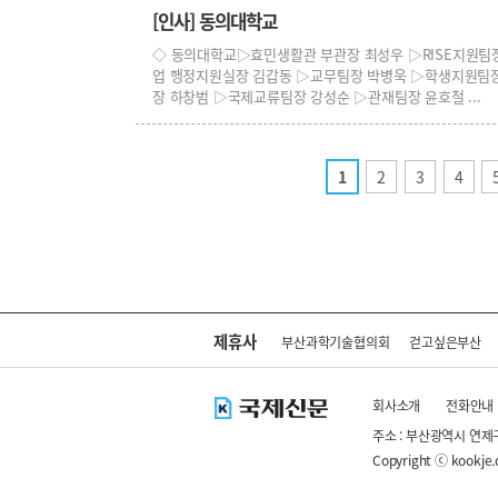
[인사] 동의대학교
◇ 동의대학교▷효민생활관 부관장 최성우 ▷RISE지원팀
업 행정지원실장 김갑동 ▷교무팀장 박병욱 ▷학생지원팀
장 하창범 ▷국제교류팀장 강성순 ▷관재팀장 윤호철 ... [202
1
2
3
4
제휴사
부산과학기술협의회
걷고싶은부산
회사소개
전화안내
주소 : 부산광역시 연제
Copyright ⓒ kookje.co