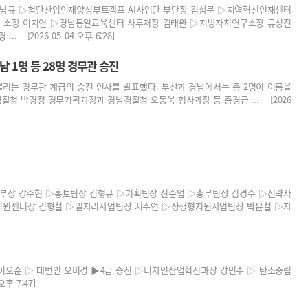
남규 ▷첨단산업인재양성부트캠프 AI사업단 부단장 김삼문 ▷지역혁신인재센터
터 소장 이지연 ▷경남통일교육센터 사무처장 김태완 ▷지방자치연구소장 류성진
2026-05-04 오후 6:28]
경남 1명 등 28명 경무관 승진
불리는 경무관 계급의 승진 인사를 발표했다. 부산과 경남에서는 총 2명이 이름을
찰청 박경정 경무기획과장과 경남경찰청 오동욱 형사과장 등 총경급 ... [2026
장 강주현 ▷홍보팀장 김형규 ▷기획팀장 진순업 ▷총무팀장 김경수 ▷전략사
지원센터장 김형철 ▷일자리사업팀장 서주연 ▷상생형지원사업팀장 박윤철 ▷자
오순 ▷ 대변인 오미경 ▶4급 승진 ▷디자인산업혁신과장 강민주 ▷ 탄소중립
후 7:47]