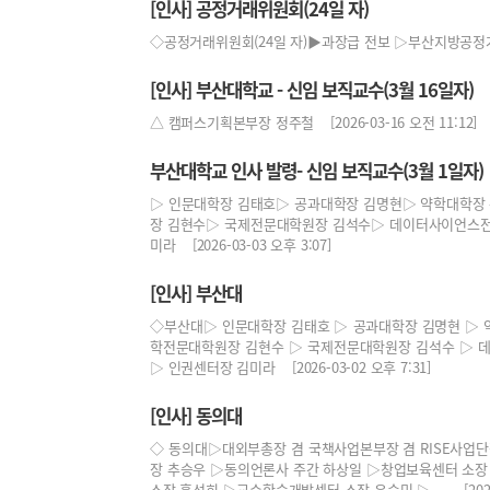
[인사] 공정거래위원회(24일 자)
◇공정거래위원회(24일 자)▶과장급 전보 ▷부산지방공정거래사
[인사] 부산대학교 - 신임 보직교수(3월 16일자)
△ 캠퍼스기획본부장 정주철 [2026-03-16 오전 11:12]
부산대학교 인사 발령- 신임 보직교수(3월 1일자)
▷ 인문대학장 김태호▷ 공과대학장 김명현▷ 약학대학장
장 김현수▷ 국제전문대학원장 김석수▷ 데이터사이언스전
미라 [2026-03-03 오후 3:07]
[인사] 부산대
◇부산대▷ 인문대학장 김태호 ▷ 공과대학장 김명현 ▷ 
학전문대학원장 김현수 ▷ 국제전문대학원장 김석수 ▷ 
▷ 인권센터장 김미라 [2026-03-02 오후 7:31]
[인사] 동의대
◇ 동의대▷대외부총장 겸 국책사업본부장 겸 RISE사업
장 추승우 ▷동의언론사 주간 하상일 ▷창업보육센터 소장
소장 홍성희 ▷교수학습개발센터 소장 윤승민 ▷ ... [2026-0