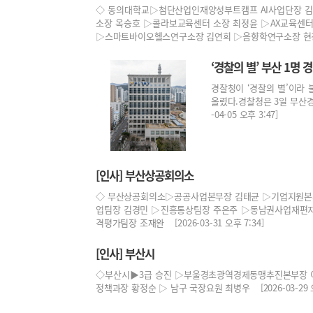
◇ 동의대학교▷첨단산업인재양성부트캠프 AI사업단장 김
소장 옥승호 ▷콜라보교육센터 소장 최정윤 ▷AX교육센
▷스마트바이오헬스연구소장 김연희 ▷음향학연구소장 현경 ... [
‘경찰의 별’ 부산 1명 
경찰청이 ‘경찰의 별’이라 
올렸다.경찰청은 3일 부산경
-04-05 오후 3:47]
[인사] 부산상공회의소
◇ 부산상공회의소▷공공사업본부장 김태균 ▷기업지원본부
업팀장 김경민 ▷진흥통상팀장 주은주 ▷동남권사업재편
격평가팀장 조재완 [2026-03-31 오후 7:34]
[인사] 부산시
◇부산시▶3급 승진 ▷부울경초광역경제동맹추진본부장 이
정책과장 황정순 ▷ 남구 국장요원 최병우 [2026-03-29 오