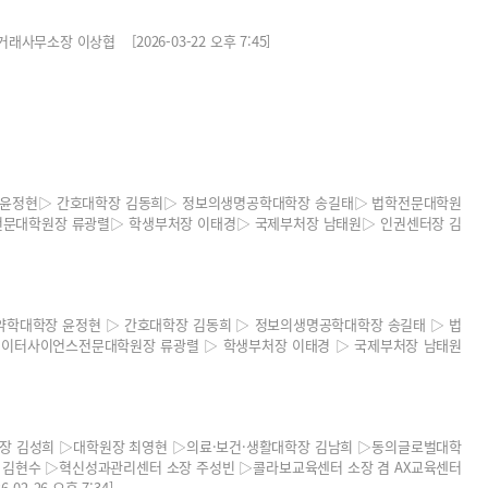
무소장 이상협 [2026-03-22 오후 7:45]
 윤정현▷ 간호대학장 김동희▷ 정보의생명공학대학장 송길태▷ 법학전문대학원
문대학원장 류광렬▷ 학생부처장 이태경▷ 국제부처장 남태원▷ 인권센터장 김
약학대학장 윤정현 ▷ 간호대학장 김동희 ▷ 정보의생명공학대학장 송길태 ▷ 법
데이터사이언스전문대학원장 류광렬 ▷ 학생부처장 이태경 ▷ 국제부처장 남태원
단장 김성희 ▷대학원장 최영현 ▷의료·보건·생활대학장 김남희 ▷동의글로벌대학
 김현수 ▷혁신성과관리센터 소장 주성빈 ▷콜라보교육센터 소장 겸 AX교육센터
2-26 오후 7:34]