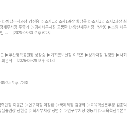
▷체납추적과장 강신웅 ▷조사1국 조사1과장 황남욱 ▷조사1국 조사2과장 최
정세무서장 주종기 ▷김해세무서장 고동환 ▷양산세무서장 박찬웅 ▶초임 세무
[2026-06-30 오후 6:28]
근 ▶부산영락공원장 성창승 ▶기획홍보실장 이탁곤 ▶상가처장 김정한 ▶사회
[2026-06-29 오후 6:18]
-25 오후 7:43]
력단장 이동근 ▷연구처장 이창환 ▷국제처장 김영희 ▷교육혁신본부장 김종덕
험실습관장 신헌철 ▷학사부처장 정연주 ▷연구부처장 성동기 ▷교육혁신부본부