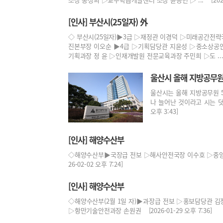
[인사] 부산시(25일자) 外
◇ 부산시(25일자)▶3급 ▷재정관 이경덕 ▷미래공간전
진본부장 이오순 ▶4급 ▷기획담당관 지윤성 ▷중소상공
기획과장 정 윤 ▷인재개발원 전문교육과장 주민희 ▷도 ... [20
울산시 올해 지방공무원 
울산시는 올해 지방공무원 5
나 늘어난 것이라고 시는 덧붙
오후 3:43]
[인사] 해양수산부
◇해양수산부▶국장급 전보 ▷해사안전국장 이수호 ▷중앙
26-02-02 오후 7:24]
[인사] 해양수산부
◇해양수산부(2월 1일 자)▶과장급 전보 ▷홍보담당관 
▷항만기술안전과장 손원권 [2026-01-29 오후 7:36]