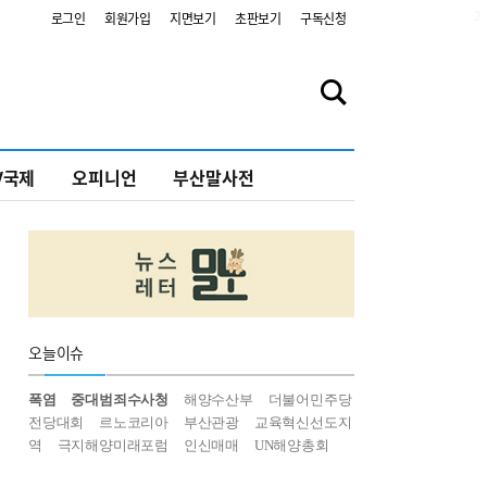
2
로그인
회원가입
지면보기
초판보기
구독신청
V국제
오피니언
부산말사전
오늘
이슈
폭염
중대범죄수사청
해양수산부
더불어민주당
전당대회
르노코리아
부산관광
교육혁신선도지
역
극지해양미래포럼
인신매매
UN해양총회