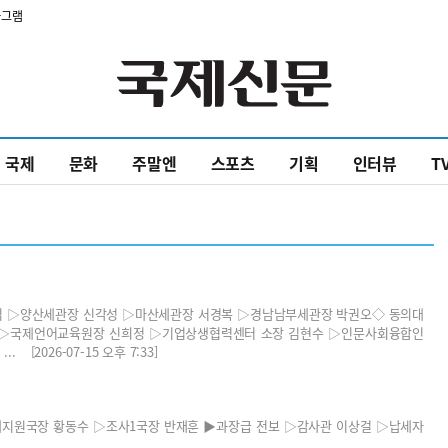
타그램
국제
문화
주말엔
스포츠
기획
인터뷰
T
오해식 ▷양산세관장 신각성 ▷마산세관장 서경복 ▷경남남부세관장 박권오◇ 동의대
 ▷국제언어교육원장 신희정 ▷기업상생협력센터 소장 김현수 ▷인문사회융합인
2026-07-15 오후 7:33]
세지원국장 황동수 ▷조사1국장 반재훈 ▶과장급 전보 ▷감사관 이상걸 ▷납세자