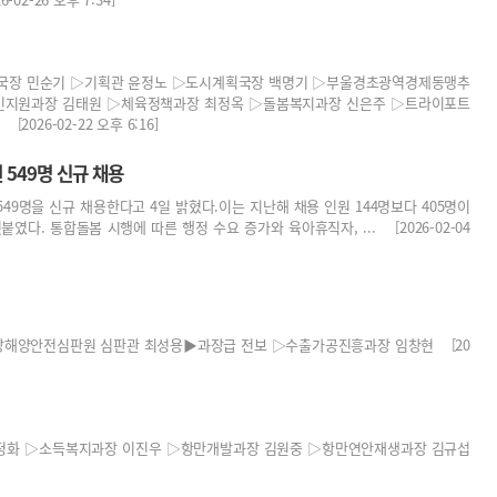
략국장 민순기 ▷기획관 윤정노 ▷도시계획국장 백명기 ▷부울경초광역경제동맹추
인지원과장 김태원 ▷체육정책과장 최정옥 ▷돌봄복지과장 신은주 ▷트라이포트
26-02-22 오후 6:16]
549명 신규 채용
49명을 신규 채용한다고 4일 밝혔다.이는 지난해 채용 인원 144명보다 405명이
였다. 통합돌봄 시행에 따른 행정 수요 증가와 육아휴직자, ... [2026-02-04
해양안전심판원 심판관 최성용▶과장급 전보 ▷수출가공진흥과장 임창현 [20
김정화 ▷소득복지과장 이진우 ▷항만개발과장 김원중 ▷항만연안재생과장 김규섭