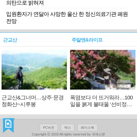
의탄으로 밝혀져
입원환자가 연달아 사망한 울산 한 정신의료기관 폐원
전망
근교산
주말엔&라이프
근교산&그너머…상주·문경
폭염보다 더 뜨거워라…100
청화산~시루봉
일을 붉게 불태울 ‘선비정신’
피었네
PC버전
엑스
페이스북
Copyright ⓒ 2015 All rights reserved by 국제신문