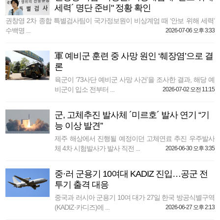
세력´ 명단 준비" 정황 확인
권창영 2차 종합 특별검사팀이 국가정보원이 비상계엄 때 ‘안보 위해 세력’
수백명 ...
2026-07-06 오후 3:33
軍 예비군 훈련 중 사망 원인 ‘췌장염’으로 결
론
육군이 ‘73사단 예비군 사망 사건’을 조사한 결과, 해당 예
비군이 입소 전부터 ...
2026-07-02 오전 11:15
군, 고체추진 발사체 ´미르호´ 발사 연기 “기
능 이상 발견”
제주 해상에서 진행될 예정이던 고체연료 추진 우주발사
체 4차 시험발사가 발사 직전 ...
2026-06-30 오후 3:35
중·러 군용기 10여대 KADIZ 진입…공군 전
투기 출격 대응
중국과 러시아 군용기 10여 대가 27일 한국 방공식별구역
(KADIZ·카디즈)에 ...
2026-06-27 오후 2:13