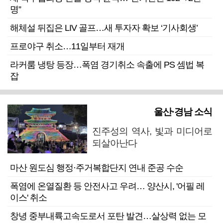
명”
해체설 뒤집은 LIV 골프…새 투자자 확보 ‘기사회생’
프로야구 취소…11일부터 재개
라커룸 냉탕 등장…폭염 경기취소 속출에 PS 셈법 복
잡
울산·경남 소식
진주성의 역사, 빛과 미디어로
되살아난다
마산 원도심 행정·주거복합단지 연내 준공 수순
폭염에 온열질환 등 안전사고 우려… 양산시, '어필 레
이스' 취소
창녕 중부내륙고속도로서 포탄 발견…살상력 없는 모