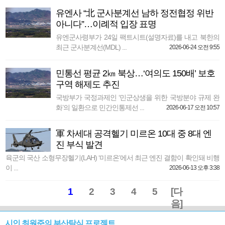
유엔사 “北 군사분계선 남하 정전협정 위반
아니다”…이례적 입장 표명
유엔군사령부가 24일 팩트시트(설명자료)를 내고 북한의
최근 군사분계선(MDL) ...
2026-06-24 오전 9:55
민통선 평균 2㎞ 북상…‘여의도 150배’ 보호
구역 해제도 추진
국방부가 국정과제인 ‘민군상생을 위한 국방분야 규제 완
화’의 일환으로 민간인통제선 ...
2026-06-17 오전 10:57
軍 차세대 공격헬기 미르온 10대 중 8대 엔
진 부식 발견
육군의 국산 소형무장헬기(LAH) ‘미르온’에서 최근 엔진 결함이 확인돼 비행
이 ...
2026-06-13 오후 3:38
1
2
3
4
5
[다
음]
시인 최원준의 부산탐식 프로젝트