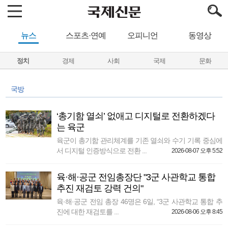
뉴스
스포츠·연예
오피니언
동영상
정치
경제
사회
국제
문화
국방
‘총기함 열쇠’ 없애고 디지털로 전환하겠다
는 육군
육군이 총기함 관리체계를 기존 열쇠와 수기 기록 중심에
서 디지털 인증방식으로 전환 ...
2026-08-07 오후 5:52
육·해·공군 전임총장단 "3군 사관학교 통합
추진 재검토 강력 건의"
육·해·공군 전임 총장 46명은 6일, “3군 사관학교 통합 추
진에 대한 재검토를 ...
2026-08-06 오후 8:45