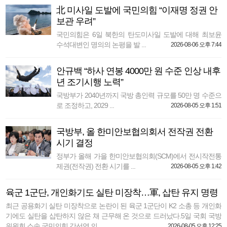
北 미사일 도발에 국민의힘 “이재명 정권 안
보관 우려”
국민의힘은 6일 북한의 탄도미사일 도발에 대해 최보윤
수석대변인 명의의 논평을 발 ...
2026-08-06 오후 7:44
안규백 “하사 연봉 4000만 원 수준 인상 내후
년 조기시행 노력”
국방부가 2040년까지 국방 총인력 규모를 50만 명 수준으
로 조정하고, 2029 ...
2026-08-05 오후 1:51
국방부, 올 한미안보협의회서 전작권 전환
시기 결정
정부가 올해 가을 한미안보협의회(SCM)에서 전시작전통
제권(전작권) 전환 시기를 ...
2026-08-05 오후 1:42
육군 1군단, 개인화기도 실탄 미장착…軍, 삽탄 유지 명령
최근 공용화기 실탄 미장착으로 논란이 된 육군 1군단이 K2 소총 등 개인화
기에도 실탄을 삽탄하지 않은 채 근무해 온 것으로 드러났다.5일 국회 국방
위원회 소속 국민의힘 강선영 의 ...
2026-08-05 오후 12:25