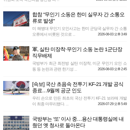
합참 "무인기 소동은 한미 실무자 간 소통오
류로 발생"
미 해병대 무인기 오인사고는 한미 군당국 실무자 간 소통
오류에서 비롯된 것으로 ...
2026-08-03 오후 3:49
軍, 실탄 미장착·무인기 소동 논란 1군단장
직무배제
국방부가 최근 최전방 실탄 미장착, 미군 무인기 오인 소
동 등 논란과 관련 한기성 ...
2026-08-03 오후 2:45
[속보] 국산 초음속 전투기 KF-21 개발 공식
종료…9월께 공군 인도
우리 손으로 만든 최초의 국산 전투기 KF-21 보라매 개발
이 최종 마무리됐다. ...
2026-07-29 오후 5:49
국방부는 ‘또’ 이사 중…용산 대통령실에 내
줬던 옛 청사로 돌아온다