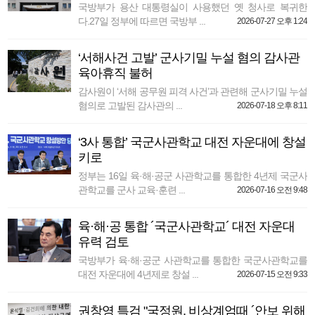
국방부가 용산 대통령실이 사용했던 옛 청사로 복귀한
다.27일 정부에 따르면 국방부 ...
2026-07-27 오후 1:24
‘서해사건 고발’ 군사기밀 누설 혐의 감사관
육아휴직 불허
감사원이 ‘서해 공무원 피격 사건’과 관련해 군사기밀 누설
혐의로 고발된 감사관의 ...
2026-07-18 오후 8:11
‘3사 통합’ 국군사관학교 대전 자운대에 창설
키로
정부는 16일 육·해·공군 사관학교를 통합한 4년제 국군사
관학교를 군사 교육·훈련 ...
2026-07-16 오전 9:48
육·해·공 통합 ´국군사관학교´ 대전 자운대
유력 검토
국방부가 육·해·공군 사관학교를 통합한 국군사관학교를
대전 자운대에 4년제로 창설 ...
2026-07-15 오전 9:33
권창영 특검 "국정원, 비상계엄때 ´안보 위해