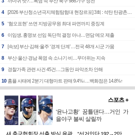
3
까마귀 탓?…폭염 속 부산 북구 986가구 정전
4
[2026 부산청소년극지체험탐험대 현장르포] 3회 : 석탄 탄광촌에서 북극 연구의 중심지로
5
‘혐오표현’ 쓰면 지방공무원 최대 파면까지 중징계
6
이임생, 홍명보 선임 독단적 결정 아냐…면담 메모 제출
7
[속보] 부산·김해·울주 ‘경계 단계’…전국 48개 시군 가뭄
8
부산·울산·경남 폭염 속 소나기·비…무더위는 지속
9
경찰가족 관련 사건 45건…그동안 파악조차 안해
10
홈플 사태에 2분기 대형마트 판매 9.4%↓…백화점은 14.8%↑
스포츠 +
‘윤나고황’ 꿈틀댄다…거인 가
을야구 불씨 살릴까
새 축구협회장 선출 방식 윤곽…“선거인단 192→2만