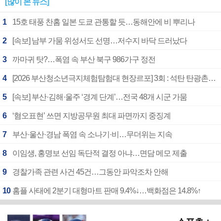
[많이 본 뉴스]
1
15호 태풍 찬홈 일본 도쿄 관통할 듯…동해안에 비 뿌리나
2
[속보] 남부 가뭄 위성서도 선명…저수지 바닥 드러났다
3
까마귀 탓?…폭염 속 부산 북구 986가구 정전
4
[2026 부산청소년극지체험탐험대 현장르포] 3회 : 석탄 탄광촌에서 북극 연구의 중심지로
5
[속보] 부산·김해·울주 ‘경계 단계’…전국 48개 시군 가뭄
6
‘혐오표현’ 쓰면 지방공무원 최대 파면까지 중징계
7
부산·울산·경남 폭염 속 소나기·비…무더위는 지속
8
이임생, 홍명보 선임 독단적 결정 아냐…면담 메모 제출
9
경찰가족 관련 사건 45건…그동안 파악조차 안해
10
홈플 사태에 2분기 대형마트 판매 9.4%↓…백화점은 14.8%↑