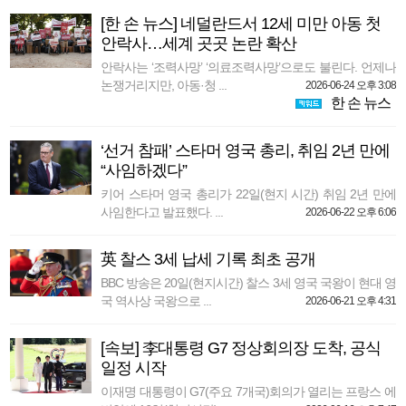
[한 손 뉴스] 네덜란드서 12세 미만 아동 첫
안락사…세계 곳곳 논란 확산
안락사는 ‘조력사망’ ‘의료조력사망’으로도 불린다. 언제나
논쟁거리지만, 아동·청 ...
2026-06-24 오후 3:08
한 손 뉴스
‘선거 참패’ 스타머 영국 총리, 취임 2년 만에
“사임하겠다”
키어 스타머 영국 총리가 22일(현지 시간) 취임 2년 만에
사임한다고 발표했다. ...
2026-06-22 오후 6:06
英 찰스 3세 납세 기록 최초 공개
BBC 방송은 20일(현지시간) 찰스 3세 영국 국왕이 현대 영
국 역사상 국왕으로 ...
2026-06-21 오후 4:31
[속보] 李대통령 G7 정상회의장 도착, 공식
일정 시작
이재명 대통령이 G7(주요 7개국)회의가 열리는 프랑스 에