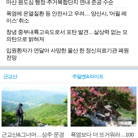
마산 원도심 행정·주거복합단지 연내 준공 수순
폭염에 온열질환 등 안전사고 우려… 양산시, '어필 레
이스' 취소
창녕 중부내륙고속도로서 포탄 발견…살상력 없는 모
의탄으로 밝혀져
입원환자가 연달아 사망한 울산 한 정신의료기관 폐원
전망
근교산
주말엔&라이프
근교산&그너머…상주·문경
폭염보다 더 뜨거워라…100