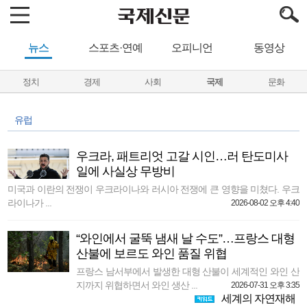
뉴스
스포츠·연예
오피니언
동영상
정치
경제
사회
국제
문화
유럽
우크라, 패트리엇 고갈 시인…러 탄도미사
일에 사실상 무방비
미국과 이란의 전쟁이 우크라이나와 러시아 전쟁에 큰 영향을 미쳤다. 우크
라이나가 ...
2026-08-02 오후 4:40
“와인에서 굴뚝 냄새 날 수도”…프랑스 대형
산불에 보르도 와인 품질 위협
프랑스 남서부에서 발생한 대형 산불이 세계적인 와인 산
지까지 위협하면서 와인 생산 ...
2026-07-31 오후 3:35
세계의 자연재해