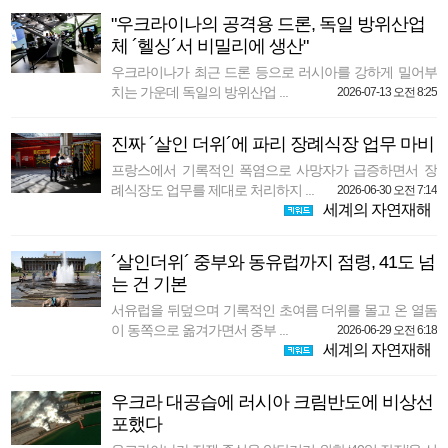
"우크라이나의 공격용 드론, 독일 방위산업
체 ´헬싱´서 비밀리에 생산"
우크라이나가 최근 드론 등으로 러시아를 강하게 밀어부
치는 가운데 독일의 방위산업 ...
2026-07-13 오전 8:25
진짜 ´살인 더위´에 파리 장례식장 업무 마비
프랑스에서 기록적인 폭염으로 사망자가 급증하면서 장
례식장도 업무를 제대로 처리하지 ...
2026-06-30 오전 7:14
세계의 자연재해
´살인더위´ 중부와 동유럽까지 점령, 41도 넘
는 건 기본
서유럽을 뒤덮으며 기록적인 초여름 더위를 몰고 온 열돔
이 동쪽으로 옮겨가면서 중부 ...
2026-06-29 오전 6:18
세계의 자연재해
우크라 대공습에 러시아 크림반도에 비상선
포했다