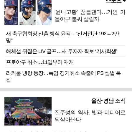
스포츠 +
‘윤나고황’ 꿈틀댄다…거인 가
을야구 불씨 살릴까
새 축구협회장 선출 방식 윤곽…“선거인단 192→2만
명”
해체설 뒤집은 LIV 골프…새 투자자 확보 ‘기사회생’
프로야구 취소…11일부터 재개
라커룸 냉탕 등장…폭염 경기취소 속출에 PS 셈법 복
잡
울산·경남 소식
진주성의 역사, 빛과 미디어로
되살아난다