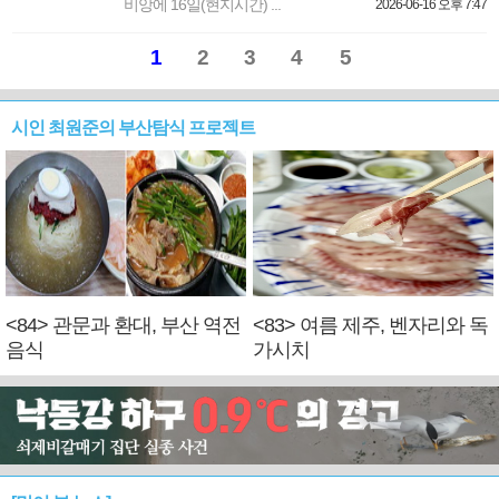
비앙에 16일(현지시간) ...
2026-06-16 오후 7:47
1
2
3
4
5
시인 최원준의 부산탐식 프로젝트
<84> 관문과 환대, 부산 역전
<83> 여름 제주, 벤자리와 독
음식
가시치