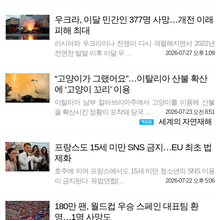
우크라, 이달 민간인 377명 사망…개전 이래
피해 최대
러시아와 우크라이나 전쟁이 다시 격렬해지면서 2022년
전면전 발발 이후 이달 우 ...
2026-07-27 오후 1:09
“고양이가 그랬어요”…이탈리아 산불 확산
에 ‘고양이 꼬리’ 이용
이탈리아 남부 칼라브리아주에서 고양이를 이용해 산불
을 확산시킨 정황이 포착돼 당국 ...
2026-07-23 오전 8:51
세계의 자연재해
프랑스도 15세 미만 SNS 금지…EU 최초 법
제화
호주에 이어 프랑스에서도 15세 미만 청소년의 SNS 이용
이 금지된다. 유럽연합( ...
2026-07-22 오후 5:06
180만 팬, 월드컵 우승 스페인 대표팀 환
영…1명 사망도