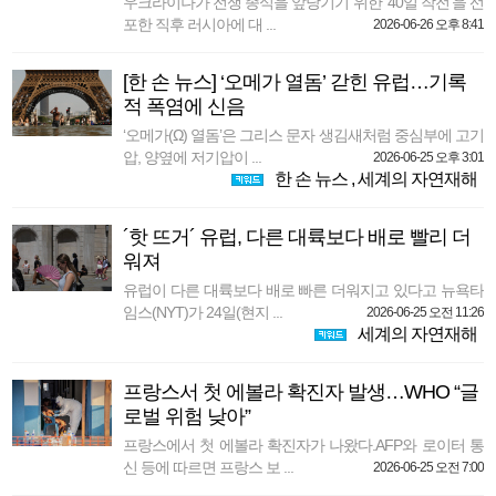
우크라이나가 전쟁 종식을 앞당기기 위한 ‘40일 작전’을 선
포한 직후 러시아에 대 ...
2026-06-26 오후 8:41
[한 손 뉴스] ‘오메가 열돔’ 갇힌 유럽…기록
적 폭염에 신음
‘오메가(Ω) 열돔’은 그리스 문자 생김새처럼 중심부에 고기
압, 양옆에 저기압이 ...
2026-06-25 오후 3:01
한 손 뉴스
,
세계의 자연재해
´핫 뜨거´ 유럽, 다른 대륙보다 배로 빨리 더
워져
유럽이 다른 대륙보다 배로 빠른 더워지고 있다고 뉴욕타
임스(NYT)가 24일(현지 ...
2026-06-25 오전 11:26
세계의 자연재해
프랑스서 첫 에볼라 확진자 발생…WHO “글
로벌 위험 낮아”
프랑스에서 첫 에볼라 확진자가 나왔다.AFP와 로이터 통
신 등에 따르면 프랑스 보 ...
2026-06-25 오전 7:00