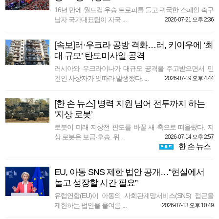
16년 만에 월드컵 우승 트로피를 들고 귀국한 스페인 축구
남자 국가대표팀이 자국 ...
2026-07-21 오후 2:36
[속보]러·우크라 공방 격화…러, 키이우에 ‘최
대 규모’ 탄도미사일 공격
러시아와 우크라이나가 대규모 공격을 주고받으면서 민
간인 사상자가 잇따라 발생했다. ...
2026-07-19 오후 4:44
[한 손 뉴스] 병력 지원 넘어 전투까지 하는
‘지상 로봇’
로봇이 미래 지상전 판도를 바꿀 새 축으로 떠올랐다. 지
상 로봇은 보급·후송, 위 ...
2026-07-14 오후 2:57
한 손 뉴스
EU, 아동 SNS 제한 법안 공개…“현실에서
놀고 성장할 시간 필요”
유럽연합(EU)이 아동의 사회관계망서비스(SNS) 접근을
제한하는 법안을 올여름 ...
2026-07-13 오후 10:49