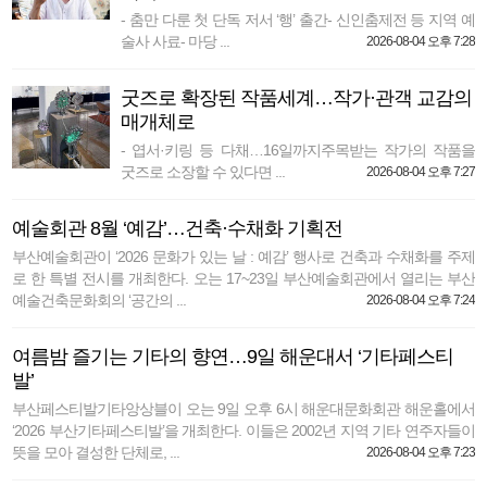
- 춤만 다룬 첫 단독 저서 ‘행’ 출간- 신인춤제전 등 지역 예
술사 사료- 마당 ...
2026-08-04 오후 7:28
굿즈로 확장된 작품세계…작가·관객 교감의
매개체로
- 엽서·키링 등 다채…16일까지주목받는 작가의 작품을
굿즈로 소장할 수 있다면 ...
2026-08-04 오후 7:27
예술회관 8월 ‘예감’…건축·수채화 기획전
부산예술회관이 ‘2026 문화가 있는 날 : 예감’ 행사로 건축과 수채화를 주제
로 한 특별 전시를 개최한다. 오는 17~23일 부산예술회관에서 열리는 부산
예술건축문화회의 ‘공간의 ...
2026-08-04 오후 7:24
여름밤 즐기는 기타의 향연…9일 해운대서 ‘기타페스티
발’
부산페스티발기타앙상블이 오는 9일 오후 6시 해운대문화회관 해운홀에서
‘2026 부산기타페스티발’을 개최한다. 이들은 2002년 지역 기타 연주자들이
뜻을 모아 결성한 단체로, ...
2026-08-04 오후 7:23