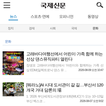
뉴스
스포츠·연예
오피니언
동영상
정치
경제
사회
국제
문화
문화
고래바다여행선에서 어린이·가족 함께 하는
선상 댄스뮤직파티 열린다
장생포 고래바다여행선에서 ‘어린이와 함께하는 가족 선
상 EDM(일렉트로닉 댄스 뮤 ...
2026-08-09 오전 10:47
[뭐라노]AI 시대 도서관이 갈 길…부산서 120
개국 거대 담론의 場
1. ‘2026 부산세계도서관정보대회(WLIC)’가 오는 10~13일
부산 벡스코 ...
2026-08-07 오전 9:02