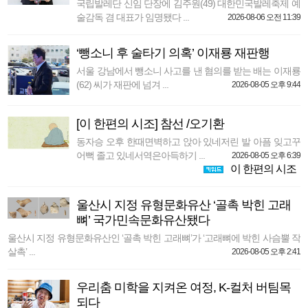
국립발레단 신임 단장에 김주원(49) 대한민국발레축제 예
술감독 겸 대표가 임명됐다 ...
2026-08-06 오전 11:39
‘뺑소니 후 술타기 의혹’ 이재룡 재판행
서울 강남에서 뺑소니 사고를 낸 혐의를 받는 배는 이재룡
(62) 씨가 재판에 넘겨 ...
2026-08-05 오후 9:44
[이 한편의 시조] 참선 /오기환
동자승 오후 한때면벽하고 앉아 있네저린 발 아픔 잊고꾸
어뻑 졸고 있네서역은아득하기 ...
2026-08-05 오후 6:39
이 한편의 시조
울산시 지정 유형문화유산 ‘골촉 박힌 고래
뼈’ 국가민속문화유산됐다
울산시 지정 유형문화유산인 ‘골촉 박힌 고래뼈’가 ‘고래뼈에 박힌 사슴뿔 작
살촉’ ...
2026-08-05 오후 2:41
우리춤 미학을 지켜온 여정, K-컬처 버팀목
되다