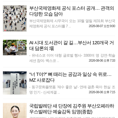
부산국제영화제 공식 포스터 공개… 관객의
다양한 모습 담아
부산국제영화제 사무국이 오는 10월 열릴 제31회 부산국
제영화제 공식 포스터를 7 ...
2026-08-07 오전 9:00
AI 시대 도서관이 갈 길…부산서 120개국 거
대 담론의 場
- 유네스코 이어 대형 글로벌 행사- 3300여 명 강연·학술
세션 참여- 벡스코 ...
2026-08-06 오후 7:33
“너 T야?” 뼈 때리는 공감과 일상 속 위로…
MZ 사로잡다
- 동구문화플랫폼 ‘재수 좋은 날’- 연애·결혼·육아 현실 조
명 인기 - 신세계갤 ...
2026-08-06 오후 7:15
국립발레단 새 단장에 김주원 부산오페라하
우스발레단 예술감독 임명(종합)