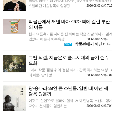
국립발레단 신임 단장에 김주원(49·사진) 부산오페라하우
스발레단 예술감독이 임명됐 ...
2026-08-06 오후 7:12
박물관에서 꺼낸 바다 <67> 벽에 걸린 부산
의 여름
한때 여름휴가를 다녀온 집 벽에는 작은 깃발 하나가 걸려
있었다. 해운대 해수욕장 ...
2026-08-06 오후 7:10
박물관에서 꺼낸 바다
그땐 외설, 지금은 예술…시대의 금기 깬 누
드화
- 마네 작품 ‘풀밭 위의 점심 식사’- 관객 직시하는 여성 그
려 파문- 당시 방 ...
2026-08-06 오후 7:07
당·송나라 39인 큰 스님들, 열반 때 어떤 깨
달음 줬을까
이것도 ‘인연’으로 불러야 할까. 저자 민병욱 부산대 명예
교수가 선사들이 열반하는 ...
2026-08-06 오후 7:04