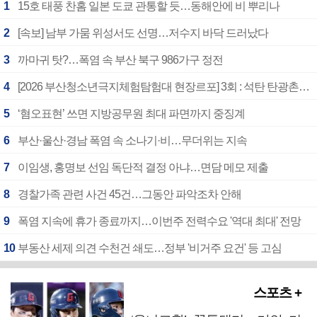
1
15호 태풍 찬홈 일본 도쿄 관통할 듯…동해안에 비 뿌리나
2
[속보] 남부 가뭄 위성서도 선명…저수지 바닥 드러났다
3
까마귀 탓?…폭염 속 부산 북구 986가구 정전
4
[2026 부산청소년극지체험탐험대 현장르포] 3회 : 석탄 탄광촌에서 북극 연구의 중심지로
5
‘혐오표현’ 쓰면 지방공무원 최대 파면까지 중징계
6
부산·울산·경남 폭염 속 소나기·비…무더위는 지속
7
이임생, 홍명보 선임 독단적 결정 아냐…면담 메모 제출
8
경찰가족 관련 사건 45건…그동안 파악조차 안해
9
폭염 지속에 휴가 종료까지…이번주 전력수요 '역대 최대' 전망
10
부동산 세제 의견 수천건 쇄도…정부 '비거주 요건' 등 고심
스포츠 +