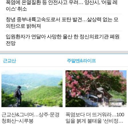
폭염에 온열질환 등 안전사고 우려… 양산시, '어필 레
이스' 취소
창녕 중부내륙고속도로서 포탄 발견…살상력 없는 모
의탄으로 밝혀져
입원환자가 연달아 사망한 울산 한 정신의료기관 폐원
전망
근교산
주말엔&라이프
근교산&그너머…상주·문경
폭염보다 더 뜨거워라…100
청화산~시루봉
일을 붉게 불태울 ‘선비정신’
피었네