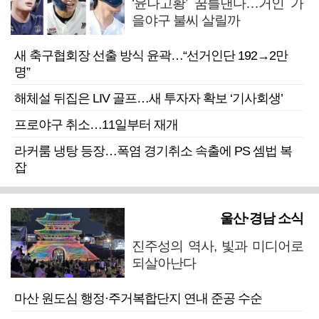
‘윤나고황’ 꿈틀댄다…거인 가
을야구 불씨 살릴까
새 축구협회장 선출 방식 윤곽…“선거인단 192→2만
명”
해체설 뒤집은 LIV 골프…새 투자자 확보 ‘기사회생’
프로야구 취소…11일부터 재개
라커룸 냉탕 등장…폭염 경기취소 속출에 PS 셈법 복
잡
울산·경남 소식
진주성의 역사, 빛과 미디어로
되살아난다
마산 원도심 행정·주거복합단지 연내 준공 수순