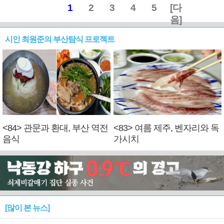
1
2
3
4
5
[다
음]
시인 최원준의 부산탐식 프로젝트
<84> 관문과 환대, 부산 역전
<83> 여름 제주, 벤자리와 독
음식
가시치
[많이 본 뉴스]