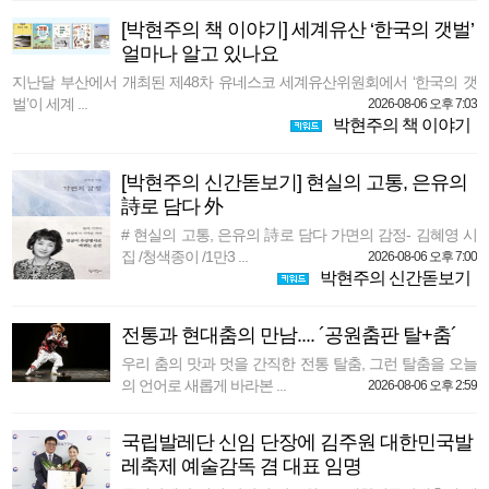
[박현주의 책 이야기] 세계유산 ‘한국의 갯벌’
얼마나 알고 있나요
지난달 부산에서 개최된 제48차 유네스코 세계유산위원회에서 ‘한국의 갯
벌’이 세계 ...
2026-08-06 오후 7:03
박현주의 책 이야기
[박현주의 신간돋보기] 현실의 고통, 은유의
詩로 담다 外
# 현실의 고통, 은유의 詩로 담다 가면의 감정- 김혜영 시
집 /청색종이 /1만3 ...
2026-08-06 오후 7:00
박현주의 신간돋보기
전통과 현대춤의 만남.... ´공원춤판 탈+춤´
우리 춤의 맛과 멋을 간직한 전통 탈춤, 그런 탈춤을 오늘
의 언어로 새롭게 바라본 ...
2026-08-06 오후 2:59
국립발레단 신임 단장에 김주원 대한민국발
레축제 예술감독 겸 대표 임명