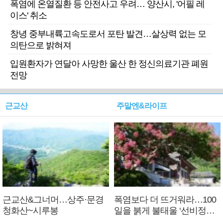
폭염에 온열질환 등 안전사고 우려… 양산시, '어필 레
이스' 취소
창녕 중부내륙고속도로서 포탄 발견…살상력 없는 모
의탄으로 밝혀져
입원환자가 연달아 사망한 울산 한 정신의료기관 폐원
전망
근교산
주말엔&라이프
근교산&그너머…상주·문경
폭염보다 더 뜨거워라…100
청화산~시루봉
일을 붉게 불태울 ‘선비정신’
피었네