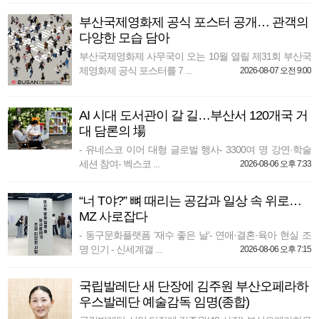
부산국제영화제 공식 포스터 공개… 관객의
다양한 모습 담아
부산국제영화제 사무국이 오는 10월 열릴 제31회 부산국
제영화제 공식 포스터를 7 ...
2026-08-07 오전 9:00
AI 시대 도서관이 갈 길…부산서 120개국 거
대 담론의 場
- 유네스코 이어 대형 글로벌 행사- 3300여 명 강연·학술
세션 참여- 벡스코 ...
2026-08-06 오후 7:33
“너 T야?” 뼈 때리는 공감과 일상 속 위로…
MZ 사로잡다
- 동구문화플랫폼 ‘재수 좋은 날’- 연애·결혼·육아 현실 조
명 인기 - 신세계갤 ...
2026-08-06 오후 7:15
국립발레단 새 단장에 김주원 부산오페라하
우스발레단 예술감독 임명(종합)