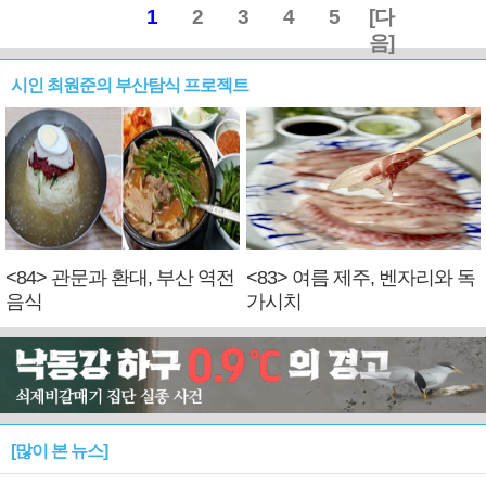
1
2
3
4
5
[다
음]
시인 최원준의 부산탐식 프로젝트
<84> 관문과 환대, 부산 역전
<83> 여름 제주, 벤자리와 독
음식
가시치
[많이 본 뉴스]