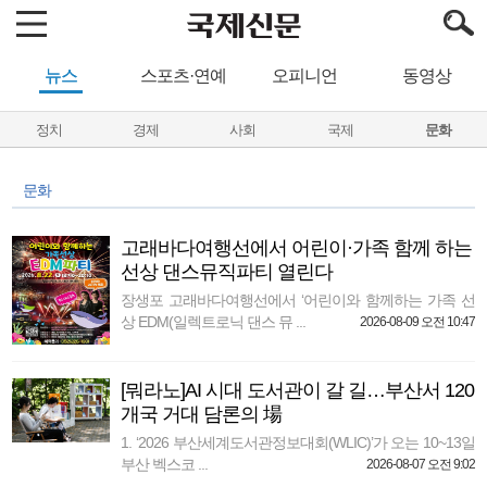
뉴스
스포츠·연예
오피니언
동영상
정치
경제
사회
국제
문화
문화
고래바다여행선에서 어린이·가족 함께 하는
선상 댄스뮤직파티 열린다
장생포 고래바다여행선에서 ‘어린이와 함께하는 가족 선
상 EDM(일렉트로닉 댄스 뮤 ...
2026-08-09 오전 10:47
[뭐라노]AI 시대 도서관이 갈 길…부산서 120
개국 거대 담론의 場
1. ‘2026 부산세계도서관정보대회(WLIC)’가 오는 10~13일
부산 벡스코 ...
2026-08-07 오전 9:02