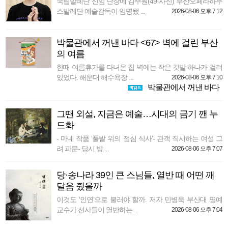
국립발레단 신임 단장에 김주원(49·사진) 부산오페라하우
스발레단 예술감독이 임명됐 ...
2026-08-06 오후 7:12
박물관에서 꺼낸 바다 <67> 벽에 걸린 부산
의 여름
한때 여름휴가를 다녀온 집 벽에는 작은 깃발 하나가 걸려
있었다. 해운대 해수욕장 ...
2026-08-06 오후 7:10
박물관에서 꺼낸 바다
그땐 외설, 지금은 예술…시대의 금기 깬 누
드화
- 마네 작품 ‘풀밭 위의 점심 식사’- 관객 직시하는 여성 그
려 파문- 당시 방 ...
2026-08-06 오후 7:07
당·송나라 39인 큰 스님들, 열반 때 어떤 깨
달음 줬을까
이것도 ‘인연’으로 불러야 할까. 저자 민병욱 부산대 명예
교수가 선사들이 열반하는 ...
2026-08-06 오후 7:04