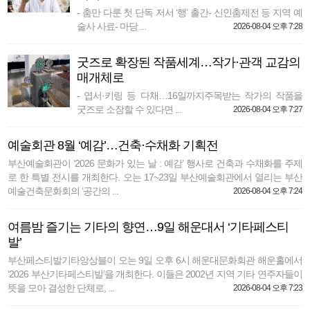
- 춤만 다룬 첫 단독 저서 ‘행’ 출간- 신인춤제전 등 지역 예
술사 사료- 마당 ...
2026-08-04 오후 7:28
굿즈로 확장된 작품세계…작가·관객 교감의
매개체로
- 엽서·키링 등 다채…16일까지주목받는 작가의 작품을
굿즈로 소장할 수 있다면 ...
2026-08-04 오후 7:27
예술회관 8월 ‘예감’…건축·수채화 기획전
부산예술회관이 ‘2026 문화가 있는 날 : 예감’ 행사로 건축과 수채화를 주제
로 한 특별 전시를 개최한다. 오는 17~23일 부산예술회관에서 열리는 부산
예술건축문화회의 ‘공간의 ...
2026-08-04 오후 7:24
여름밤 즐기는 기타의 향연…9일 해운대서 ‘기타페스티
발’
부산페스티발기타앙상블이 오는 9일 오후 6시 해운대문화회관 해운홀에서
‘2026 부산기타페스티발’을 개최한다. 이들은 2002년 지역 기타 연주자들이
뜻을 모아 결성한 단체로, ...
2026-08-04 오후 7:23