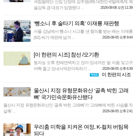
국립발레단 신임 단장에 김주원(49) 대한민국발레축제 예
술감독 겸 대표가 임명됐다 ...
2026-08-06 오전 11:39
‘뺑소니 후 술타기 의혹’ 이재룡 재판행
서울 강남에서 뺑소니 사고를 낸 혐의를 받는 배는 이재룡
(62) 씨가 재판에 넘겨 ...
2026-08-05 오후 9:44
[이 한편의 시조] 참선 /오기환
동자승 오후 한때면벽하고 앉아 있네저린 발 아픔 잊고꾸
어뻑 졸고 있네서역은아득하기 ...
2026-08-05 오후 6:39
이 한편의 시조
울산시 지정 유형문화유산 ‘골촉 박힌 고래
뼈’ 국가민속문화유산됐다
울산시 지정 유형문화유산인 ‘골촉 박힌 고래뼈’가 ‘고래뼈에 박힌 사슴뿔 작
살촉’ ...
2026-08-05 오후 2:41
우리춤 미학을 지켜온 여정, K-컬처 버팀목
되다