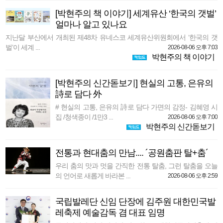
[박현주의 책 이야기] 세계유산 ‘한국의 갯벌’
얼마나 알고 있나요
지난달 부산에서 개최된 제48차 유네스코 세계유산위원회에서 ‘한국의 갯
벌’이 세계 ...
2026-08-06 오후 7:03
박현주의 책 이야기
[박현주의 신간돋보기] 현실의 고통, 은유의
詩로 담다 外
# 현실의 고통, 은유의 詩로 담다 가면의 감정- 김혜영 시
집 /청색종이 /1만3 ...
2026-08-06 오후 7:00
박현주의 신간돋보기
전통과 현대춤의 만남.... ´공원춤판 탈+춤´
우리 춤의 맛과 멋을 간직한 전통 탈춤, 그런 탈춤을 오늘
의 언어로 새롭게 바라본 ...
2026-08-06 오후 2:59
국립발레단 신임 단장에 김주원 대한민국발
레축제 예술감독 겸 대표 임명