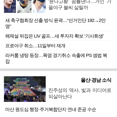
‘윤나고황’ 꿈틀댄다…거인 가
을야구 불씨 살릴까
새 축구협회장 선출 방식 윤곽…“선거인단 192→2만
명”
해체설 뒤집은 LIV 골프…새 투자자 확보 ‘기사회생’
프로야구 취소…11일부터 재개
라커룸 냉탕 등장…폭염 경기취소 속출에 PS 셈법 복
잡
울산·경남 소식
진주성의 역사, 빛과 미디어로
되살아난다
마산 원도심 행정·주거복합단지 연내 준공 수순