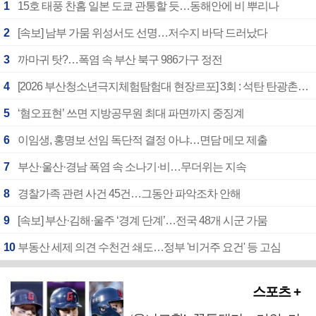
1
15호 태풍 찬홈 일본 도쿄 관통할 듯…동해안에 비 뿌리나
2
[속보] 남부 가뭄 위성서도 선명…저수지 바닥 드러났다
3
까마귀 탓?…폭염 속 부산 북구 986가구 정전
4
[2026 부산청소년극지체험탐험대 현장르포] 3회 : 석탄 탄광촌에서 북극 연구의 중심지로
5
‘혐오표현’ 쓰면 지방공무원 최대 파면까지 중징계
6
이임생, 홍명보 선임 독단적 결정 아냐…면담 메모 제출
7
부산·울산·경남 폭염 속 소나기·비…무더위는 지속
8
경찰가족 관련 사건 45건…그동안 파악조차 안해
9
[속보] 부산·김해·울주 ‘경계 단계’…전국 48개 시군 가뭄
10
부동산 세제 의견 수천건 쇄도…정부 '비거주 요건' 등 고심
스포츠 +