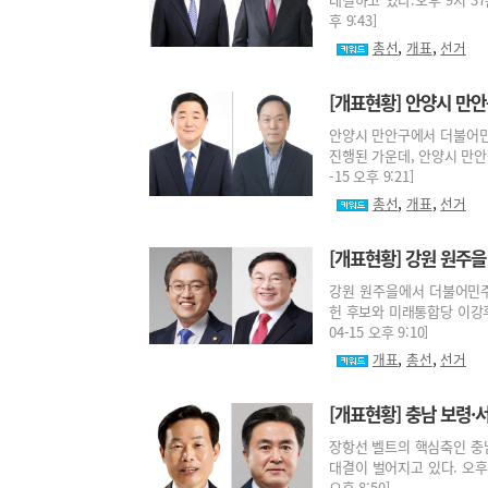
후 9:43]
,
,
총선
개표
선거
[개표현황] 안양시 만
안양시 만안구에서 더불어민주
진행된 가운데, 안양시 만안
-15 오후 9:21]
,
,
총선
개표
선거
[개표현황] 강원 원주을
강원 원주을에서 더불어민주
헌 후보와 미래통합당 이강후 
04-15 오후 9:10]
,
,
개표
총선
선거
[개표현황] 충남 보령·
장항선 벨트의 핵심축인 충
대결이 벌어지고 있다. 오후 8
오후 8:50]