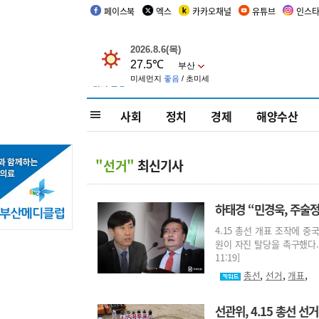
페이스북
엑스
카카오채널
유튜브
인스
사회
정치
경제
해양수산
"선거"
최신기사
하태경 “민경욱, 주술정
4.15 총선 개표 조작에 
원이 자진 탈당을 촉구했다.하 
11:19]
,
,
,
총선
선거
개표
선관위, 4.15 총선 