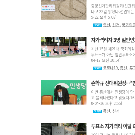
중앙선거관리위원회(선관위)
다고 22일 밝혔다.선관위는 
5-22 오후 5:08]
,
,
총선
선거
국회의
자가격리자 3명 일반인
지난 15일 제21대 국회의
투표소가 아닌 일반투표소에서
04-17 오전 10:54]
,
,
코로나19
총선
투
손학규 선대위원장···
이번 총선에서 민생당이 단
고 물러나겠다고 밝혔다.16
0-04-16 오후 2:55]
,
총선
선거
투표소 자가격리 이탈 
16일 정부는 코로나바이러스