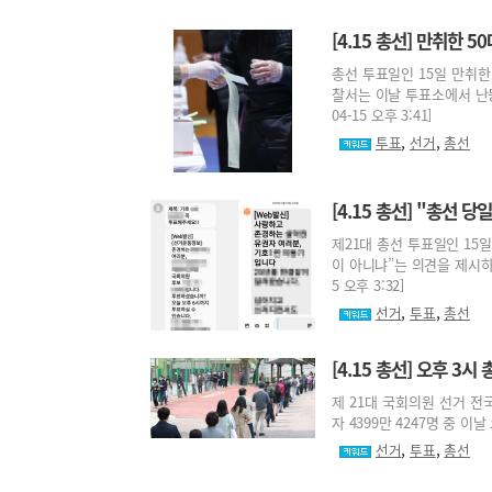
[4.15 총선] 만취한 
총선 투표일인 15일 만취한
찰서는 이날 투표소에서 난동
04-15 오후 3:41]
,
,
투표
선거
총선
[4.15 총선] "총선 
제21대 총선 투표일인 15
이 아니냐”는 의견을 제시하고
5 오후 3:32]
,
,
선거
투표
총선
[4.15 총선] 오후 3
제 21대 국회의원 선거 전
자 4399만 4247명 중 이날 
,
,
선거
투표
총선