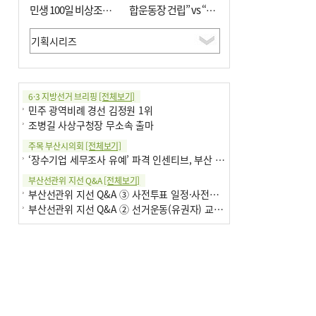
민생 100일 비상조치
합운동장 건립” vs “출
면밀 심사
근 공공버스 도입”
6·3 지방선거 브리핑
[전체보기]
민주 광역비례 경선 김정원 1위
조병길 사상구청장 무소속 출마
주목 부산시의회
[전체보기]
‘장수기업 세무조사 유예’ 파격 인센티브, 부산 유출 막을까
부산선관위 지선 Q&A
[전체보기]
부산선관위 지선 Q&A ③ 사전투표 일정·사전투표함 보관
부산선관위 지선 Q&A ② 선거운동(유권자) 교육감투표용지