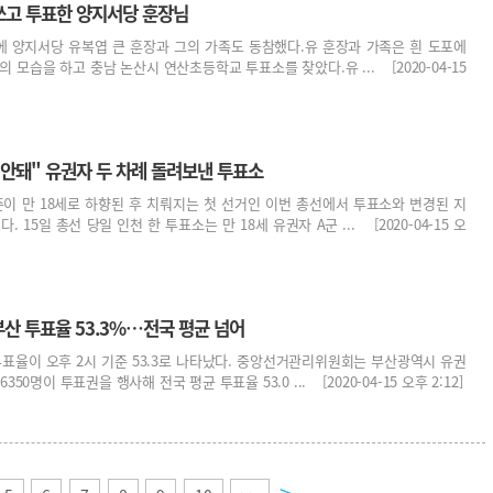
 갓쓰고 투표한 양지서당 훈장님
선에 양지서당 유복엽 큰 훈장과 그의 가족도 동참했다.유 훈장과 가족은 흰 도포에
 모습을 하고 충남 논산시 연산초등학교 투표소를 찾았다.유 ... [2020-04-15
은 안돼" 유권자 두 차례 돌려보낸 투표소
준이 만 18세로 하향된 후 치뤄지는 첫 선거인 이번 총선에서 투표소와 변경된 지
 15일 총선 당일 인천 한 투표소는 만 18세 유권자 A군 ... [2020-04-15 오
시 부산 투표율 53.3%…전국 평균 넘어
투표율이 오후 2시 기준 53.3로 나타났다. 중앙선거관리위원회는 부산광역시 유권
 6350명이 투표권을 행사해 전국 평균 투표율 53.0 ... [2020-04-15 오후 2:12]
>