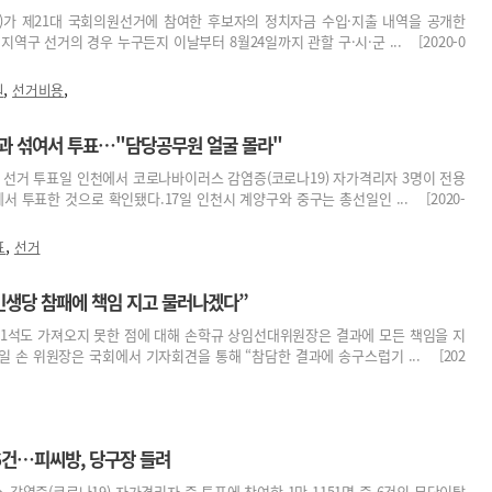
가 제21대 국회의원선거에 참여한 후보자의 정치자금 수입·지출 내역을 공개한
지역구 선거의 경우 누구든지 이날부터 8월24일까지 관할 구·시·군 ... [2020-0
,
,
원
선거비용
과 섞여서 투표…"담당공무원 얼굴 몰라"
원 선거 투표일 인천에서 코로나바이러스 감염증(코로나19) 자가격리자 3명이 전용
 투표한 것으로 확인됐다.17일 인천시 계양구와 중구는 총선일인 ... [2020-
,
표
선거
“민생당 참패에 책임 지고 물러나겠다”
 1석도 가져오지 못한 점에 대해 손학규 상임선대위원장은 결과에 모든 책임을 지
일 손 위원장은 국회에서 기자회견을 통해 “참담한 결과에 송구스럽기 ... [202
6건…피씨방, 당구장 들려
 감염증(코로나19) 자가격리자 중 투표에 참여한 1만 1151명 중 6건의 무단이탈