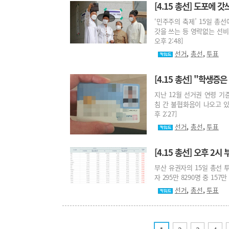
[4.15 총선] 도포에
‘민주주의 축제’ 15일 총
갓을 쓰는 등 영락없는 선비의
오후 2:48]
,
,
선거
총선
투표
[4.15 총선] "학생증
지난 12월 선거권 연령 기
침 간 불협화음이 나오고 있다.
후 2:27]
,
,
선거
총선
투표
[4.15 총선] 오후 2
부산 유권자의 15일 총선 
자 295만 8290명 중 157만
,
,
선거
총선
투표