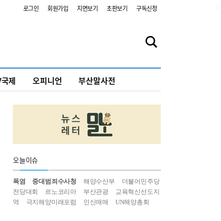
2
로그인
회원가입
지면보기
초판보기
구독신청
V국제
오피니언
부산말사전
오늘
이슈
폭염
중대범죄수사청
해양수산부
더불어민주당
전당대회
르노코리아
부산관광
교육혁신선도지
역
극지해양미래포럼
인신매매
UN해양총회