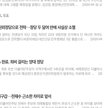
에 대해 고발할 예정임을 밝혔다. 김강립 중앙재난안전대책 ... [2020-04-16 오
,
거
투표
원외정당으로 전락…창당 두 달여 만에 사실상 소멸
에 달하는 민생당이 지난 15일 치러진 21대 국회의원 선거에서 단 하나의 의석도
당으로 전락했다.바른미래당·대안신당·민주평화당 3당 통합으로 ... [2020-04
% 완료. 희비 갈리는 양대 정당
서 개표 초반 더불어민주당이 지역구에서만 143곳을 차지해, 비례정당인 더불어시
 확보할 것으로 예상된다.중앙선거관리위원회가 발표하는 자료에 따르 ... [20
강서구갑…전재수 근소한 차이로 앞서
 더불어민주당 전재수 후보와 미래통합당 박민식 후보가 근소한 표 차이를 보이며
 개표가 19.12 완료된 가운데, 전 후보가 9449표를 얻으 ... [2020-04-15 오