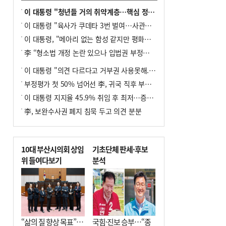
이 대통령 "청년들 거의 취약계층…핵심 정책 재편""
이 대통령 "육사가 쿠데타 3번 벌여…사관학교 통합 신속히 추진"
이 대통령, "메아리 없는 함성 같지만 평화공존책 계속해야"
李 “형소법 개정 논란 있으나 입법권 부정할 만큼은 아냐”(종합)
이 대통령 "의견 다르다고 거부권 사용못해.. 입법권 부정할 상황이라 보기 어려워"
부정평가 첫 50% 넘어선 李, 귀국 직후 부동산·증시 점검(종합)
이 대통령 지지율 45.9% 취임 후 최저…증시 폭락·연임 개헌 논란 영향
李, 보완수사권 폐지 침묵 두고 의견 분분
10대 부산시의회 상임
기초단체 판세·후보
위 들여다보기
분석
“삶의 질 향상 목표”…
국힘·진보 승부…“종