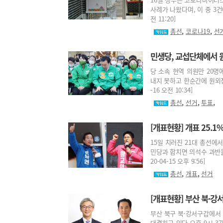
사례가 나왔다며, 이 중 3건
전 11:20]
,
,
총선
코로나19
선
민생당, 교섭단체에서 
당 소속 현역 의원만 20명
내지 못하고 한순간에 원외정
-16 오전 10:34]
,
,
,
총선
선거
투표
[개표현황] 개표 25.1
15일 치러진 21대 총선에
민당과 합치면 의석수 과반을
20-04-15 오후 9:56]
,
,
총선
개표
선거
[개표현황] 부산 북·
부산 북구 북·강서구갑에서
대결하고 있다.오후 9시 37분