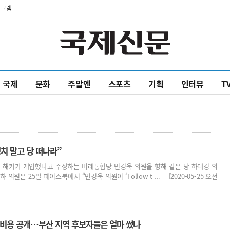
타그램
국제
문화
주말엔
스포츠
기획
인터뷰
T
치 말고 당 떠나라”
중국 해커가 개입했다고 주장하는 미래통합당 민경욱 의원을 향해 같은 당 하태경 의
의원은 25일 페이스북에서 “민경욱 의원이 ‘Follow t ... [2020-05-25 오전
선거비용 공개…부산 지역 후보자들은 얼마 썼나