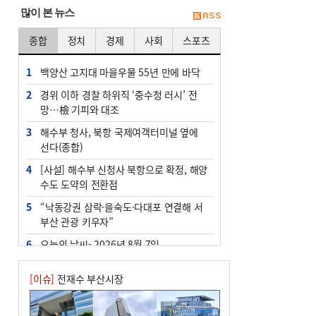
많이 본 뉴스
종합
정치
경제
사회
스포츠
1
백양산 고지대 마을우물 55년 만에 바닥
2
경위 이하 경찰 하위직 ‘중수청 러시’ 전
망…檢 기피와 대조
3
해수부 청사, 북항 국제여객터미널 옆에
선다(종합)
4
[사설] 해수부 신청사 북항으로 확정, 해양
수도 도약의 전환점
5
“낙동강권 삼락·을숙도·다대포 연결해 서
부산 관광 키우자”
6
오늘의 날씨- 2026년 8월 7일
7
부울경 주말부터 비소식…‘극한 폭염’ 한
[이슈]
전재수 부산시장
풀 꺾일 듯
8
피란마을 67년 역사인데…전교생 24명 아