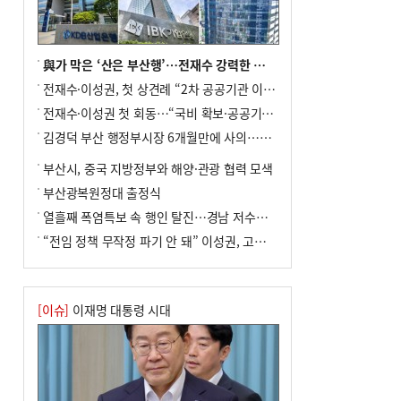
미초 통폐합 기로
9
외국인 선원 ‘인신매매 경유지’ 된 부산…
우려가 현실로
與가 막은 ‘산은 부산행’…전재수 강력한 의지 표명 없인 공염불
10
교육혁신선도지 공모 코앞인데…구·군 난
전재수·이성권, 첫 상견례 “2차 공공기관 이전 초당 협력”(종합)
색에 교육청 ‘쩔쩔’
전재수·이성권 첫 회동…“국비 확보·공공기관 이전 협력”
김경덕 부산 행정부시장 6개월만에 사의…후임 인선 촉각
부산시, 중국 지방정부와 해양·관광 협력 모색
부산광복원정대 출정식
열흘째 폭염특보 속 행인 탈진…경남 저수율 평년의 절반
“전임 정책 무작정 파기 안 돼” 이성권, 고강도 ‘전재수 견제’ 예고
[이슈]
이재명 대통령 시대