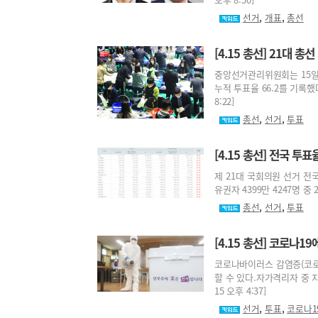
,
,
선거
개표
총선
[4.15 총선] 21대 총
중앙선거관리위원회는 15일 
누적 투표율 66.2를 기록했다
8:22]
,
,
총선
선거
투표
[4.15 총선] 전국 투
제 21대 국회의원 선거 전
유권자 4399만 4247명 중 2
,
,
총선
선거
투표
[4.15 총선] 코로나
코로나바이러스 감염증(코로
할 수 있다.자가격리자 중 지
15 오후 4:37]
,
,
선거
투표
코로나1