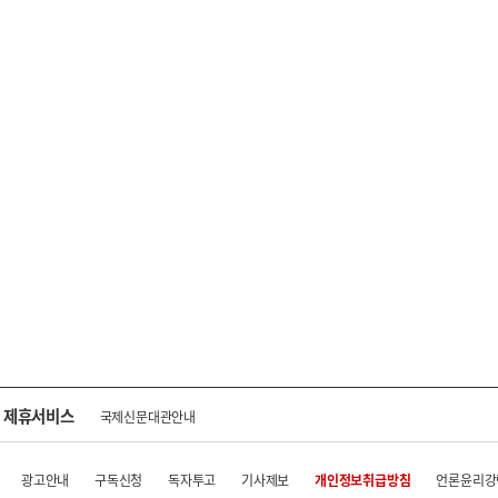
제휴서비스
국제신문대관안내
광고안내
구독신청
독자투고
기사제보
개인정보취급방침
언론윤리강