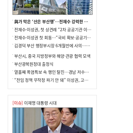
전주보다 3원 ↓
8
[속보] ‘심판 성접대’ 논란 축구협회 공식
사과…“현재는 부적절 행위 없어”
與가 막은 ‘산은 부산행’…전재수 강력한 의지 표명 없인 공염불
9
서울 중랑구서 흉기 난동…60대 남성 2명
전재수·이성권, 첫 상견례 “2차 공공기관 이전 초당 협력”(종합)
사망
전재수·이성권 첫 회동…“국비 확보·공공기관 이전 협력”
10
"올해 코스피 사이드카 43회 중 25회는 삼
김경덕 부산 행정부시장 6개월만에 사의…후임 인선 촉각
전닉스 ETF 이후 발생"
부산시, 중국 지방정부와 해양·관광 협력 모색
부산광복원정대 출정식
열흘째 폭염특보 속 행인 탈진…경남 저수율 평년의 절반
“전임 정책 무작정 파기 안 돼” 이성권, 고강도 ‘전재수 견제’ 예고
[이슈]
이재명 대통령 시대