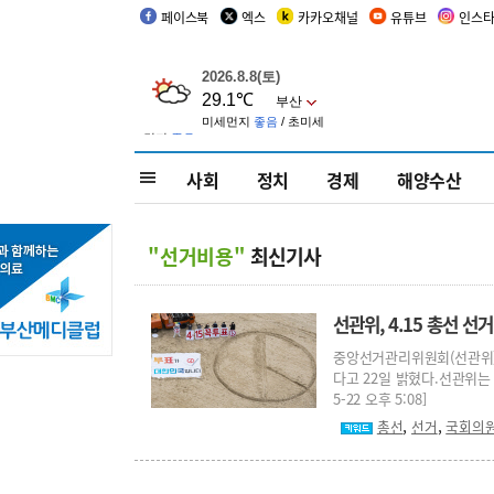
페이스북
엑스
카카오채널
유튜브
인스
사회
정치
경제
해양수산
"선거비용"
최신기사
선관위, 4.15 총선 
중앙선거관리위원회(선관위)
다고 22일 밝혔다.선관위는 
5-22 오후 5:08]
,
,
총선
선거
국회의