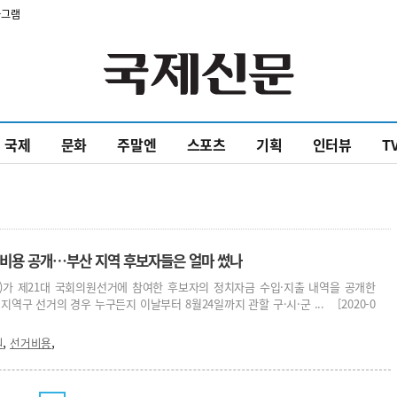
타그램
국제
문화
주말엔
스포츠
기획
인터뷰
T
선거비용 공개…부산 지역 후보자들은 얼마 썼나
가 제21대 국회의원선거에 참여한 후보자의 정치자금 수입·지출 내역을 공개한
지역구 선거의 경우 누구든지 이날부터 8월24일까지 관할 구·시·군 ... [2020-0
,
,
원
선거비용