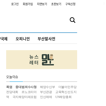
2
로그인
회원가입
지면보기
초판보기
구독신청
V국제
오피니언
부산말사전
오늘
이슈
폭염
중대범죄수사청
해양수산부
더불어민주당
전당대회
르노코리아
부산관광
교육혁신선도지
역
극지해양미래포럼
인신매매
UN해양총회