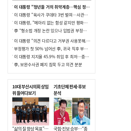
이 대통령 "청년들 거의 취약계층…핵심 정책 재편""
이 대통령 "육사가 쿠데타 3번 벌여…사관학교 통합 신속히 추진"
이 대통령, "메아리 없는 함성 같지만 평화공존책 계속해야"
李 “형소법 개정 논란 있으나 입법권 부정할 만큼은 아냐”(종합)
이 대통령 "의견 다르다고 거부권 사용못해.. 입법권 부정할 상황이라 보기 어려워"
부정평가 첫 50% 넘어선 李, 귀국 직후 부동산·증시 점검(종합)
이 대통령 지지율 45.9% 취임 후 최저…증시 폭락·연임 개헌 논란 영향
李, 보완수사권 폐지 침묵 두고 의견 분분
10대 부산시의회 상임
기초단체 판세·후보
위 들여다보기
분석
“삶의 질 향상 목표”…
국힘·진보 승부…“종