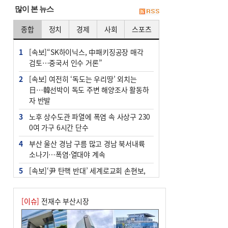
많이 본 뉴스
종합
정치
경제
사회
스포츠
1
[속보]“SK하이닉스, 中패키징공장 매각
검토…중국서 인수 거론”
2
[속보] 여전히 ‘독도는 우리땅’ 외치는
日…韓선박이 독도 주변 해양조사 활동하
자 반발
3
노후 상수도관 파열에 폭염 속 사상구 230
0여 가구 6시간 단수
4
부산 울산 경남 구름 많고 경남 북서내륙
소나기…폭염·열대야 계속
5
[속보]‘尹 탄핵 반대’ 세계로교회 손현보,
백악관서 트럼프 접견
6
‘탄약 부족 사태’ 보도에 격노한 트럼프…
[이슈]
전재수 부산시장
군사기밀 유출자 색출 지시
7
부산 주유소 휘발유 평균가 ℓ당 1849원…