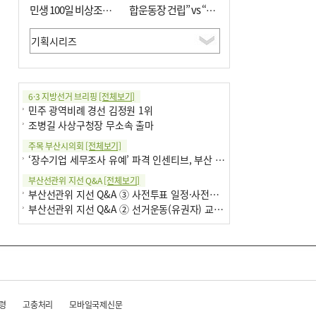
민생 100일 비상조치
합운동장 건립” vs “출
면밀 심사
근 공공버스 도입”
6·3 지방선거 브리핑
[전체보기]
민주 광역비례 경선 김정원 1위
조병길 사상구청장 무소속 출마
주목 부산시의회
[전체보기]
‘장수기업 세무조사 유예’ 파격 인센티브, 부산 유출 막을까
부산선관위 지선 Q&A
[전체보기]
부산선관위 지선 Q&A ③ 사전투표 일정·사전투표함 보관
부산선관위 지선 Q&A ② 선거운동(유권자) 교육감투표용지
령
고충처리
모바일국제신문