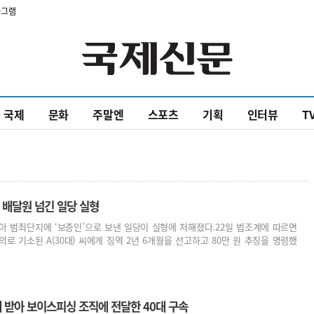
타그램
국제
문화
주말엔
스포츠
기획
인터뷰
T
 배달원 넘긴 일당 실형
 범죄단지에 ‘보증인’으로 보낸 일당이 실형에 처해졌다.22일 법조계에 따르면
 기소된 A(30대) 씨에게 징역 2년 6개월을 선고하고 80만 원 추징을 명령했
 받아 보이스피싱 조직에 전달한 40대 구속