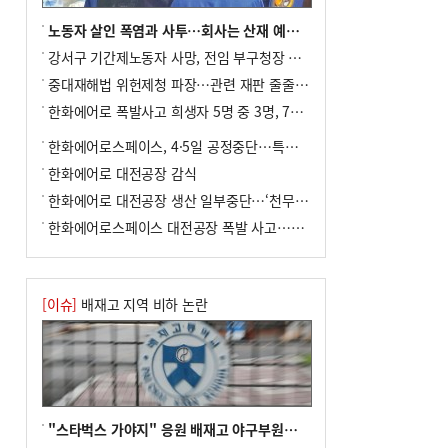
나 살펴보니
노동자 살인 폭염과 사투…회사는 산재 예방·전기료 절감 전력
10
신고 없이 홍보·모집…민간임대조합 피해
강서구 기간제노동자 사망, 전임 부구청장 檢 송치
주의보
중대재해법 위헌제청 파장…관련 재판 줄줄이 브레이크
한화에어로 폭발사고 희생자 5명 중 3명, 7일 영면
한화에어로스페이스, 4·5일 공정중단…특별 안전점검
한화에어로 대전공장 감식
한화에어로 대전공장 생산 일부중단…‘천무’ 수출 비상
한화에어로스페이스 대전공장 폭발 사고…5명 사망·2명 부상(종합)
[이슈]
배재고 지역 비하 논란
"스타벅스 가야지" 응원 배재고 야구부원들, 학교서 징계 처분