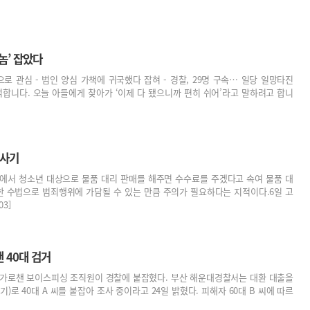
놈’ 잡았다
로 관심 - 범인 양심 가책에 귀국했다 잡혀 - 경찰, 29명 구속… 일당 일망타진
먹합니다. 오늘 아들에게 찾아가 ‘이제 다 됐으니까 편히 쉬어’라고 말하려고 합니
 사기
트에서 청소년 대상으로 물품 대리 판매를 해주면 수수료를 주겠다고 속여 물품 대
한 수법으로 범죄행위에 가담될 수 있는 만큼 주의가 필요하다는 지적이다.6일 고
03]
 40대 검거
 가로챈 보이스피싱 조직원이 경찰에 붙잡혔다. 부산 해운대경찰서는 대환 대출을
로 40대 A 씨를 붙잡아 조사 중이라고 24일 밝혔다. 피해자 60대 B 씨에 따르