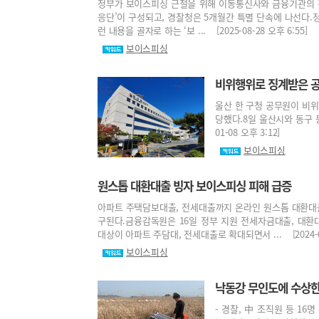
정부가 보이스피싱 근절을 위해 이동통신사와 금융기관의 관리
응단’이 구성되고, 경찰청은 5개월간 특별 단속에 나선다.정
런 내용을 골자로 하는 ‘보 ... [2025-08-28 오후 6:55]
보이스피싱
비위행위로 징계받은 
울산 한 구청 공무원이 비
당했다.8일 울산시와 동구 등
01-08 오후 3:12]
보이스피싱
원스톱 대환대출 빙자 보이스피싱 피해 급증
아파트 주택담보대출, 전세대출까지 온라인 원스톱 대환대
구된다.금융감독원은 16일 정부 지원 전세자금대출, 대
대상이 아파트 주담대, 전세대출로 확대되면서 ... [2024-01-
보이스피싱
낙동강 무인도에 수상한
- 경찰, 中 조직원 등 16