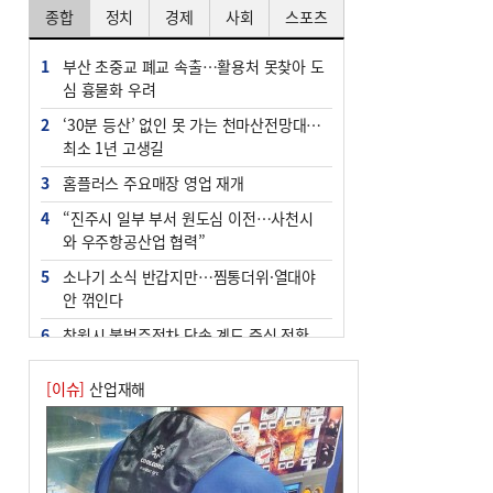
종합
정치
경제
사회
스포츠
1
부산 초중교 폐교 속출…활용처 못찾아 도
심 흉물화 우려
2
‘30분 등산’ 없인 못 가는 천마산전망대…
최소 1년 고생길
3
홈플러스 주요매장 영업 재개
4
“진주시 일부 부서 원도심 이전…사천시
와 우주항공산업 협력”
5
소나기 소식 반갑지만…찜통더위·열대야
안 꺾인다
6
창원시 불법주정차 단속 계도 중심 전환
7
엘시티 ‘사무장병원’ 일당 기소…명의 빌
[이슈]
산업재해
려준 의사는 구속
8
인신매매 탈출하다 다친 외국인, 치료비
폭탄까지 맞을뻔
9
[와이라노]‘공공기관 지방이전’ 효과 있었