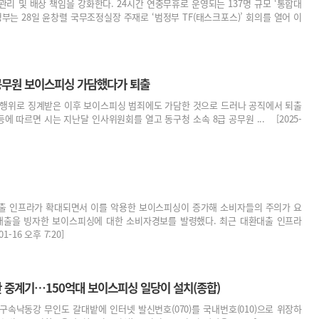
 및 배상 책임을 강화한다. 24시간 연중무휴로 운영되는 137명 규모 ‘통합대
부는 28일 윤창렬 국무조정실장 주재로 ‘범정부 TF(태스크포스)’ 회의를 열어 이
공무원 보이스피싱 가담했다가 퇴출
위행위로 징계받은 이후 보이스피싱 범죄에도 가담한 것으로 드러나 공직에서 퇴출
에 따르면 시는 지난달 인사위원회를 열고 동구청 소속 8급 공무원 ... [2025-
출 인프라가 확대되면서 이를 악용한 보이스피싱이 증가해 소비자들의 주의가 요
환대출을 빙자한 보이스피싱에 대한 소비자경보를 발령했다. 최근 대환대출 인프라
16 오후 7:20]
 중계기…150억대 보이스피싱 일당이 설치(종합)
명 구속낙동강 무인도 갈대밭에 인터넷 발신번호(070)를 국내번호(010)으로 위장하