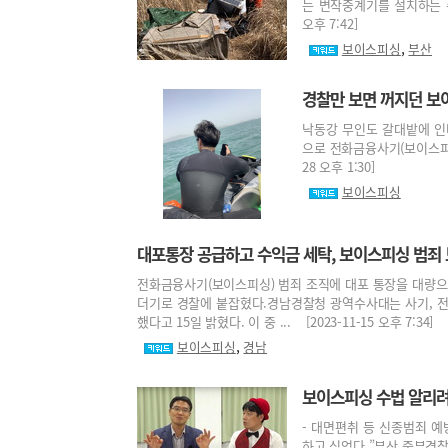
는 변작중계기를 설치하는 수법
오후 7:42]
,
보이스피싱
부산
경찰만 보면 꺼지던 보
낙동강 무인도 갈대밭에 인터
으로 전화금융사기(보이스피싱)
28 오후 1:30]
보이스피싱
대포통장 공급하고 수익금 세탁, 보이스피싱 범죄
전화금융사기(보이스피싱) 범죄 조직에 대포 통장을 대량으
더기로 경찰에 붙잡혔다.경남경찰청 광역수사대는 사기, 전자금
했다고 15일 밝혔다. 이 중 ... [2023-11-15 오후 7:34]
,
보이스피싱
경남
보이스피싱 수법 알리
- 대면편취 등 신종범죄 예
하고 싶었다.”부산 중부경찰서