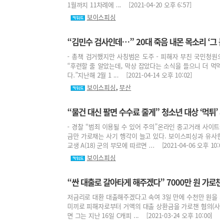
1월까지 11차례에 ... [2021-04-20 오후 6:57]
보이스피싱
“김민수 검사인데…” 20대 죽음 내몬 목소리 ‘그 
- 총책 검거했지만 사칭범은 도주 - 피해자 부친 국민청원으
“후련할 줄 알았는데, 막상 잡았다는 소식을 들으니 더 먹
다.”지난해 2월 1 ... [2021-04-14 오후 10:02]
,
보이스피싱
부산
“물건 대신 팔면 수수료 줄게” 청소년 대상 ‘먹튀’
- 경찰 “범죄 이용될 수 있어 주의”온라인 중고거래 사이
금만 가로채는 사기 행각이 늘고 있다. 보이스피싱과 유사
교생 A(18) 군의 부모에 따르면 ... [2021-04-06 오후 10:
보이스피싱
“싼 대출로 갈아타게 해주겠다” 7000만 원 가로챈
저금리로 대환 대출해주겠다고 속여 3일 만에 수천만 원을
미끼로 피해자로부터 거액의 대출 상환금을 가로챈 혐의(사기)
면 그는 지난 16일 C캐피 ... [2021-03-24 오후 10:00]