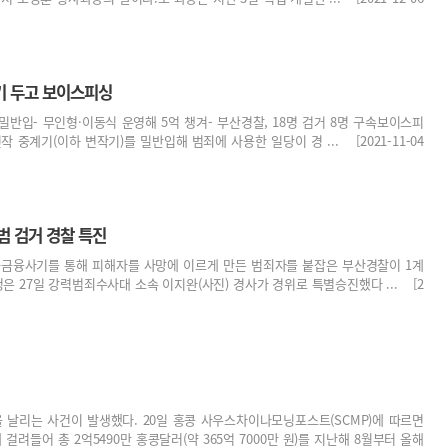
기 두고 보이스피싱
 밀반입- 무인형·이동식 운영해 5억 챙겨- 부산경찰, 18명 검거 8명 구속보이스피
 중계기(이하 변작기)를 밀반입해 범죄에 사용한 일당이 경 ... [2021-11-04
범 검거 경찰 특진
화금융사기를 통해 피해자를 사망에 이르게 만든 범죄자를 붙잡은 부산경찰이 1계
 27일 강력범죄수사대 소속 이지완(사진) 경사가 경위로 특별승진했다 ... [2
을 날리는 사건이 발생했다. 20일 홍콩 사우스차이나모닝포스트(SCMP)에 따르면
려들어 총 2억5490만 홍콩달러(약 365억 7000만 원)를 지난해 8월부터 올해