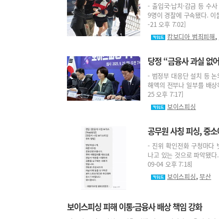
- 출입국·납치·감금 등 수
9명이 경찰에 구속됐다. 이들
-21 오후 7:02]
,
캄보디아 범죄피해
당정 “금융사 과실 없
- 범정부 대응단 설치 등 
해액의 전부나 일부를 배상하는
25 오후 7:17]
보이스피싱
공무원 사칭 피싱, 중
- 진위 확인전화 구청마다
나고 있는 것으로 파악됐다. 
09-04 오후 7:18]
,
보이스피싱
부산
보이스피싱 피해 이통·금융사 배상 책임 강화