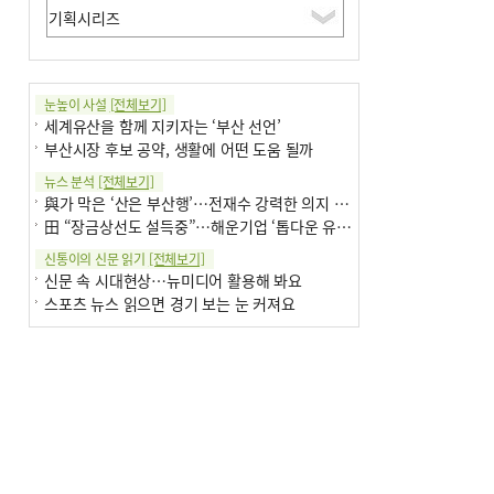
눈높이 사설
[전체보기]
세계유산을 함께 지키자는 ‘부산 선언’
부산시장 후보 공약, 생활에 어떤 도움 될까
뉴스 분석
[전체보기]
與가 막은 ‘산은 부산행’…전재수 강력한 의지 표명 없인 공염불
田 “장금상선도 설득중”…해운기업 ‘톱다운 유치전’ 가속
신통이의 신문 읽기
[전체보기]
신문 속 시대현상…뉴미디어 활용해 봐요
스포츠 뉴스 읽으면 경기 보는 눈 커져요
어떻게 생각하십니까
[전체보기]
구·군 승진 축하화분 관행 없애자니 소상공인 울상
3년째 병상에 있는 구의원…의정활동 못해도 월급 그대로
팩트체크
[전체보기]
금정산 반려견 데리고 갈 수 있나…알아보니 ‘국립공원은 출입 불가’
서울 도림천도 공업용수 활용한다는 사례, 정수 없이 한강물 공급…수질만 공업용수
포토에세이
[전체보기]