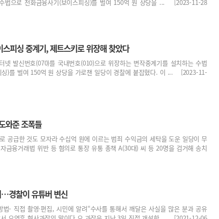
으로 전화금융사기(보이스피싱)를 벌여 150억 원 상당을 ... [2023-11-28
이스피싱 중계기, 제트스키로 위장해 찾았다
넷 발신번호(070)를 국내번호(010)으로 위장하는 변작중계기를 설치하는 수법
를 벌여 150억 원 상당을 가로챈 일당이 경찰에 붙잡혔다. 이 ... [2023-11-
 도와준 조폭들
로 공급한 것도 모자라 수십억 원에 이르는 범죄 수익금의 세탁을 도운 일당이 무
융거래법 위반 등 혐의로 통장 유통 총책 A(30대) 씨 등 20명을 검거해 송치
려…경찰이 유튜버 변신
방법- 직접 촬영·편집, 시민에 알려“수사를 통해서 깨달은 사실을 많은 분과 공유
 오영훈 형사과장의 말이다.오 과장은 지난 3일 직접 개설한 ... [2021-12-06