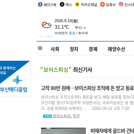
페이스북
엑스
카카오채널
유튜브
인스
사회
정치
경제
해양수산
"보이스피싱"
최신기사
고작 80만 원에…보이스피싱 조직에 돈 받고 동료
보이스피싱 조직으로부터 푼돈을 받고 배달 동료를 캄보디아
부산지법 형사7부(임주혁 부장판사)는 국외이송유인 등 혐의로
다. 공범 B(30대) 씨에게는 ... [2026-06-22 오후 7:20]
,
보이스피싱
부산
피해자에게 골드바 건네