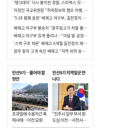
‘탱크데이’ 다시 불지핀 경찰, 스타벅스 모욕 혐의 압수수색
차정인 국교위원장 “허위정보와 혐오·차별, 학교 교실까지 유입"
‘5·18 폄훼 응원’ 배재고 야구부, 출전정지 6개월→1개월 감경
배재고 야구부 불송치 “광주일고가 처벌 불원 의사 표해”
배재고 야구부 징계 풀리나…“이달 말 공정위서 재심의”
‘스벅 구호 파문’ 배재고 6개월 출전정지 재심 신청키로
광주 찾아 고개 숙인 배재고 “지역 비하 응원 잘못”(종합)
민선9기…풀어야 할
민선9기 지역일꾼 만
현안
나다
초과밀에 수용자간 폭
“진주시 일부 부서 원
력사태…이전 요원
도심 이전…사천시와
우주항공산업 협력”