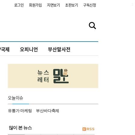
2
로그인
회원가입
지면보기
초판보기
구독신청
V국제
오피니언
부산말사전
오늘
이슈
유통가 마케팅
부산바다축제
많이 본 뉴스