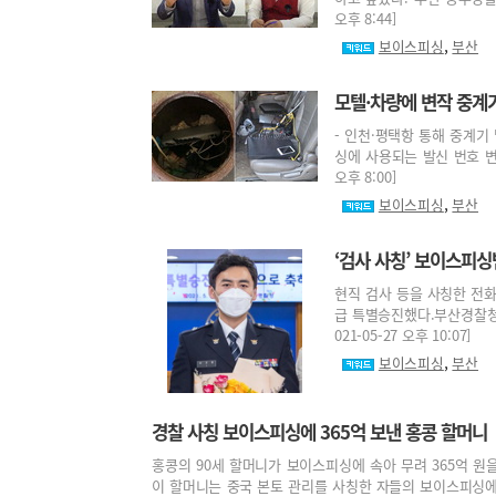
오후 8:44]
,
보이스피싱
부산
모텔·차량에 변작 중계
- 인천·평택항 통해 중계기
싱에 사용되는 발신 번호 변작
오후 8:00]
,
보이스피싱
부산
‘검사 사칭’ 보이스피싱
현직 검사 등을 사칭한 전
급 특별승진했다.부산경찰청은
021-05-27 오후 10:07]
,
보이스피싱
부산
경찰 사칭 보이스피싱에 365억 보낸 홍콩 할머니
홍콩의 90세 할머니가 보이스피싱에 속아 무려 365억 원
이 할머니는 중국 본토 관리를 사칭한 자들의 보이스피싱에 걸