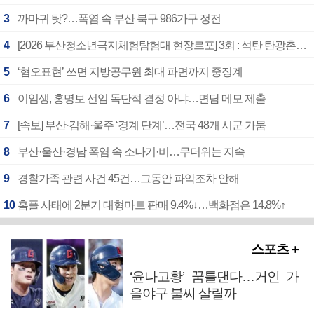
3
까마귀 탓?…폭염 속 부산 북구 986가구 정전
4
[2026 부산청소년극지체험탐험대 현장르포] 3회 : 석탄 탄광촌에서 북극 연구의 중심지로
5
‘혐오표현’ 쓰면 지방공무원 최대 파면까지 중징계
6
이임생, 홍명보 선임 독단적 결정 아냐…면담 메모 제출
7
[속보] 부산·김해·울주 ‘경계 단계’…전국 48개 시군 가뭄
8
부산·울산·경남 폭염 속 소나기·비…무더위는 지속
9
경찰가족 관련 사건 45건…그동안 파악조차 안해
10
홈플 사태에 2분기 대형마트 판매 9.4%↓…백화점은 14.8%↑
스포츠 +
‘윤나고황’ 꿈틀댄다…거인 가
을야구 불씨 살릴까