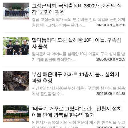
고성군의회, 국외출장비 3800만 원 전액 삭
감 ´군민에 환원´
경남 고성군의회가 국외 연수비를 전액 삭감해 군민에게
환원한다.고성군의회는 폭염과 ...
2026-08-09 오후 2:56
말다툼하다 모친 살해한 10대 아들, 구속심
사 출석
말다툼하다 어머니를 살해한 10대 아들이 구속 심사를 받
기 위해 법원에 출석했다. ...
2026-08-09 오후 2:05
부산 해운대구 아파트 14층서 불…실외기
과열 추정
지난 8일 밤 11시48분 부산 해운대구 중동 한 아파트 14층
에서 원인을 알 수 ...
2026-08-09 오후 1:38
“태극기 거꾸로 그렸다” 논란…인천시 설치
이틀 만에 광복절 현수막 철거
인천시가 광복절 기념 시청 후문에 게시한 현수막을 두고