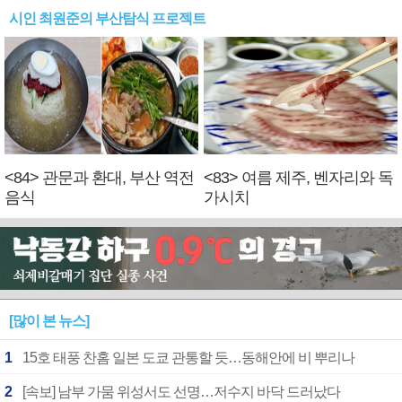
시인 최원준의 부산탐식 프로젝트
<84> 관문과 환대, 부산 역전
<83> 여름 제주, 벤자리와 독
음식
가시치
[많이 본 뉴스]
1
15호 태풍 찬홈 일본 도쿄 관통할 듯…동해안에 비 뿌리나
2
[속보] 남부 가뭄 위성서도 선명…저수지 바닥 드러났다