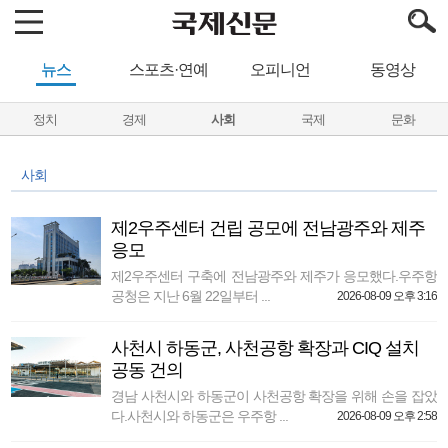
뉴스
스포츠·연예
오피니언
동영상
정치
경제
사회
국제
문화
사회
제2우주센터 건립 공모에 전남광주와 제주
응모
제2우주센터 구축에 전남광주와 제주가 응모했다.우주항
공청은 지난 6월 22일부터 ...
2026-08-09 오후 3:16
사천시 하동군, 사천공항 확장과 CIQ 설치
공동 건의
경남 사천시와 하동군이 사천공항 확장을 위해 손을 잡았
다.사천시와 하동군은 우주항 ...
2026-08-09 오후 2:58