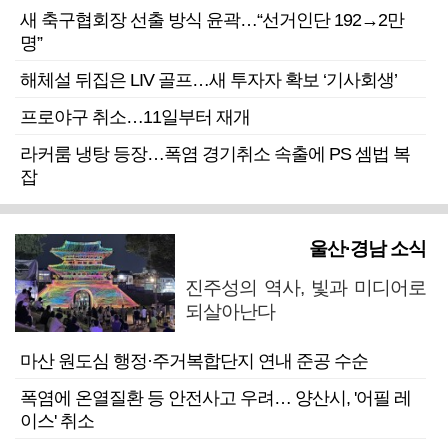
새 축구협회장 선출 방식 윤곽…“선거인단 192→2만
명”
해체설 뒤집은 LIV 골프…새 투자자 확보 ‘기사회생’
프로야구 취소…11일부터 재개
라커룸 냉탕 등장…폭염 경기취소 속출에 PS 셈법 복
잡
울산·경남 소식
진주성의 역사, 빛과 미디어로
되살아난다
마산 원도심 행정·주거복합단지 연내 준공 수순
폭염에 온열질환 등 안전사고 우려… 양산시, '어필 레
이스' 취소