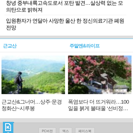
창녕 중부내륙고속도로서 포탄 발견…살상력 없는 모
의탄으로 밝혀져
입원환자가 연달아 사망한 울산 한 정신의료기관 폐원
전망
근교산
주말엔&라이프
근교산&그너머…상주·문경
폭염보다 더 뜨거워라…100
청화산~시루봉
일을 붉게 불태울 ‘선비정신’
피었네
PC버전
엑스
페이스북