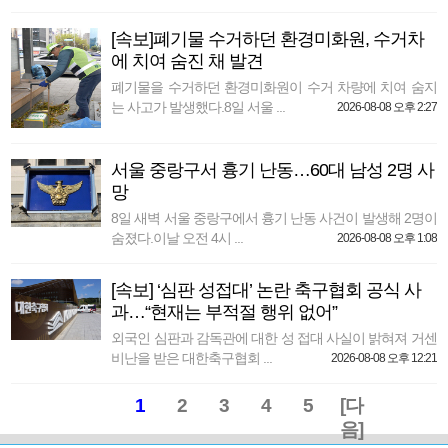
[속보]폐기물 수거하던 환경미화원, 수거차
에 치여 숨진 채 발견
폐기물을 수거하던 환경미화원이 수거 차량에 치여 숨지
는 사고가 발생했다.8일 서울 ...
2026-08-08 오후 2:27
서울 중랑구서 흉기 난동…60대 남성 2명 사
망
8일 새벽 서울 중랑구에서 흉기 난동 사건이 발생해 2명이
숨졌다.이날 오전 4시 ...
2026-08-08 오후 1:08
[속보] ‘심판 성접대’ 논란 축구협회 공식 사
과…“현재는 부적절 행위 없어”
외국인 심판과 감독관에 대한 성 접대 사실이 밝혀져 거센
비난을 받은 대한축구협회 ...
2026-08-08 오후 12:21
1
2
3
4
5
[다
음]