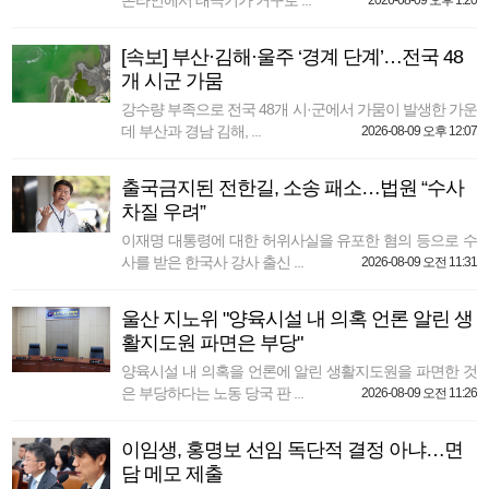
온라인에서 태극기가 거꾸로 ...
2026-08-09 오후 1:20
[속보] 부산·김해·울주 ‘경계 단계’…전국 48
개 시군 가뭄
강수량 부족으로 전국 48개 시·군에서 가뭄이 발생한 가운
데 부산과 경남 김해, ...
2026-08-09 오후 12:07
출국금지된 전한길, 소송 패소…법원 “수사
차질 우려”
이재명 대통령에 대한 허위사실을 유포한 혐의 등으로 수
사를 받은 한국사 강사 출신 ...
2026-08-09 오전 11:31
울산 지노위 "양육시설 내 의혹 언론 알린 생
활지도원 파면은 부당"
양육시설 내 의혹을 언론에 알린 생활지도원을 파면한 것
은 부당하다는 노동 당국 판 ...
2026-08-09 오전 11:26
이임생, 홍명보 선임 독단적 결정 아냐…면
담 메모 제출