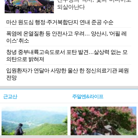
되살아난다
마산 원도심 행정·주거복합단지 연내 준공 수순
폭염에 온열질환 등 안전사고 우려… 양산시, '어필 레
이스' 취소
창녕 중부내륙고속도로서 포탄 발견…살상력 없는 모
의탄으로 밝혀져
입원환자가 연달아 사망한 울산 한 정신의료기관 폐원
전망
근교산
주말엔&라이프