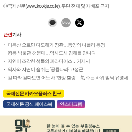
ⓒ국제신문(www.kookje.co.kr), 무단 전재 및 재배포 금지
관련
기사
미륵산 오르면 다도해가 장관…동양의 나폴리 통영
왕릉·박물관·천문대…역사도시 김해를 만나다
자연이 조각한 섬들의 파라다이스…거제시
역사와 자연이 숨쉬는 '공룡나라' 고성군
길 따라 걷다보면 어느 새 '한방 힐링'…氣 주는 바위 벌써 유명세
국제신문 카카오플러스 친구
국제신문 공식 페이스북
인스타그램