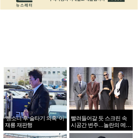
‘뺑소니 후 술타기 의혹’ 이
빨려들어갈 듯 스크린 속
재룡 재판행
시공간 변주…놀란의 메시
지는 ‘전쟁 속죄’