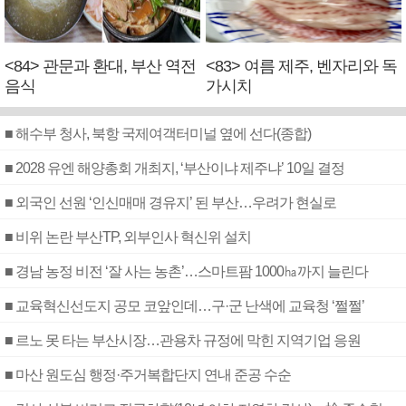
<84> 관문과 환대, 부산 역전
<83> 여름 제주, 벤자리와 독
음식
가시치
■ 해수부 청사, 북항 국제여객터미널 옆에 선다(종합)
■ 2028 유엔 해양총회 개최지, ‘부산이냐 제주냐’ 10일 결정
■ 외국인 선원 ‘인신매매 경유지’ 된 부산…우려가 현실로
■ 비위 논란 부산TP, 외부인사 혁신위 설치
■ 경남 농정 비전 ‘잘 사는 농촌’…스마트팜 1000㏊까지 늘린다
■ 교육혁신선도지 공모 코앞인데…구·군 난색에 교육청 ‘쩔쩔’
■ 르노 못 타는 부산시장…관용차 규정에 막힌 지역기업 응원
■ 마산 원도심 행정·주거복합단지 연내 준공 수순