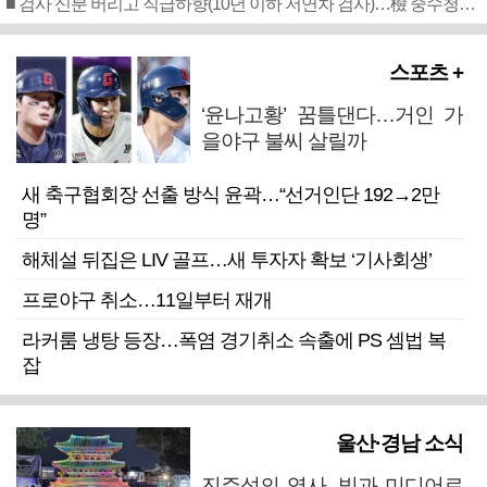
■ 검사 신분 버리고 직급하향(10년 이하 저연차 검사)…檢 중수청행 기피
스포츠 +
‘윤나고황’ 꿈틀댄다…거인 가
을야구 불씨 살릴까
새 축구협회장 선출 방식 윤곽…“선거인단 192→2만
명”
해체설 뒤집은 LIV 골프…새 투자자 확보 ‘기사회생’
프로야구 취소…11일부터 재개
라커룸 냉탕 등장…폭염 경기취소 속출에 PS 셈법 복
잡
울산·경남 소식
진주성의 역사, 빛과 미디어로