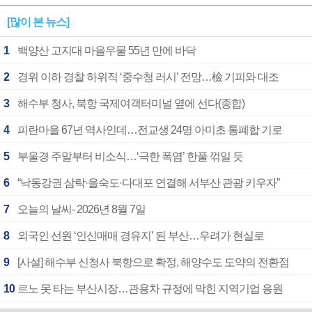
[많이 본 뉴스]
1
백양산 고지대 마을우물 55년 만에 바닥
2
경위 이하 경찰 하위직 ‘중수청 러시’ 전망…檢 기피와 대조
3
해수부 청사, 북항 국제여객터미널 옆에 선다(종합)
4
피란마을 67년 역사인데…전교생 24명 아미초 통폐합 기로
5
부울경 주말부터 비소식…‘극한 폭염’ 한풀 꺾일 듯
6
“낙동강권 삼락·을숙도·다대포 연결해 서부산 관광 키우자”
7
오늘의 날씨- 2026년 8월 7일
8
외국인 선원 ‘인신매매 경유지’ 된 부산…우려가 현실로
9
[사설] 해수부 신청사 북항으로 확정, 해양수도 도약의 전환점
10
르노 못 타는 부산시장…관용차 규정에 막힌 지역기업 응원