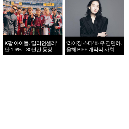
K팝 아이돌, '밀리언셀러'
‘라이징 스타’ 배우 김민하,
단 1.6%…30년간 등장
올해 BIFF 개막식 사회자
1182개팀 전수조사
확정