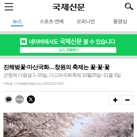
뉴스
스포츠·연예
오피니언
동영상
진해벚꽃·마산국화…창원의 축제는 꽃·꽃·꽃
군항제 다음달 1~10일, 가고파국화축제 10월25일~11월 3일
박동필 기자 feel@kookje.co.kr | 2013.03.25 18:57