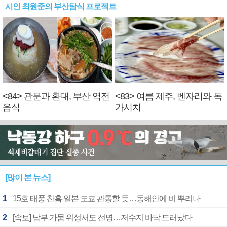
시인 최원준의 부산탐식 프로젝트
<84> 관문과 환대, 부산 역전
<83> 여름 제주, 벤자리와 독
음식
가시치
[많이 본 뉴스]
1
15호 태풍 찬홈 일본 도쿄 관통할 듯…동해안에 비 뿌리나
2
[속보] 남부 가뭄 위성서도 선명…저수지 바닥 드러났다