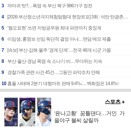
3
까마귀 탓?…폭염 속 부산 북구 986가구 정전
4
[2026 부산청소년극지체험탐험대 현장르포] 3회 : 석탄 탄광촌에서 북극 연구의 중심지로
5
‘혐오표현’ 쓰면 지방공무원 최대 파면까지 중징계
6
이임생, 홍명보 선임 독단적 결정 아냐…면담 메모 제출
7
[속보] 부산·김해·울주 ‘경계 단계’…전국 48개 시군 가뭄
8
부산·울산·경남 폭염 속 소나기·비…무더위는 지속
9
경찰가족 관련 사건 45건…그동안 파악조차 안해
10
홈플 사태에 2분기 대형마트 판매 9.4%↓…백화점은 14.8%↑
스포츠 +
‘윤나고황’ 꿈틀댄다…거인 가
을야구 불씨 살릴까