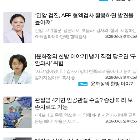
“간암 검진, AFP 혈액검사 활용하면 발견율
높아져”
간암 고위험군 검진에서 초음파 검사와 함께 시행하는
AFP(알파태아단백) 혈액검사 ...
2026-08-03 오후 6:59
[윤화정의 한방 이야기] 냉기 직접 닿으면 ‘구
안와사’ 위험
“자고 일어났더니 갑자기 입이 한쪽으로 돌아가고 눈이 잘
감기지 않아요. 혹시 중 ...
2026-08-03 오후 6:58
윤화정의 한방 이야기
관절염 4기면 인공관절 수술? 증상 따라 보
존치료도 가능
- 아프다고 무릎 안쓰면 더 약해져- 평지걷기·가벼운 근력
운동 해야- 수술은 시기 ...
2026-08-03 오후 6:56