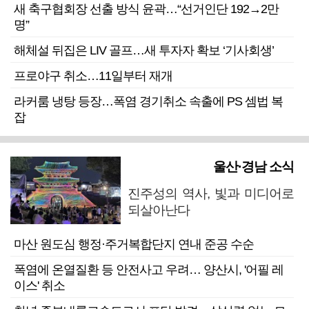
새 축구협회장 선출 방식 윤곽…“선거인단 192→2만
명”
해체설 뒤집은 LIV 골프…새 투자자 확보 ‘기사회생’
프로야구 취소…11일부터 재개
라커룸 냉탕 등장…폭염 경기취소 속출에 PS 셈법 복
잡
울산·경남 소식
진주성의 역사, 빛과 미디어로
되살아난다
마산 원도심 행정·주거복합단지 연내 준공 수순
폭염에 온열질환 등 안전사고 우려… 양산시, '어필 레
이스' 취소