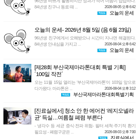
96년생 바쁘게 활동하지만 성과가 적어 마음이 답답하다.
84년생 친구나 동료 때 ...
2026-08-05 오후 6:42
오늘의 운세
오늘의 운세- 2026년 8월 5일 (음 6월 23일)
96년생 친구에게서 오해받으나 시간이 지나면 해결된다.
84년생 인내심을 가지고 ...
2026-08-04 오후 6:42
오늘의 운세
[제28회 부산국제마라톤대회 특별 기획]
´100일 작전´
오는 11월 15일 열리는 ‘부산국제마라톤’이 103일 앞으로
다가왔다. 마라톤은 ...
2026-08-04 오후 3:12
부산국제마라톤대회특별기획
[진료실에서] 청소 안 한 에어컨 ‘레지오넬라
균’ 득실…여름철 폐렴 부른다
- 냉각수 등 세균 증식·전파 위험- 필터 세척·주기적 환기
필요성 - 폐렴구균은 ...
2026-08-03 오후 7:00
진료실에서