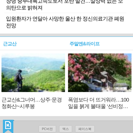
창녕 중부내륙고속도로서 포탄 발견…살상력 없는 모
의탄으로 밝혀져
입원환자가 연달아 사망한 울산 한 정신의료기관 폐원
전망
근교산
주말엔&라이프
근교산&그너머…상주·문경
폭염보다 더 뜨거워라…100
청화산~시루봉
일을 붉게 불태울 ‘선비정신’
피었네
PC버전
엑스
페이스북