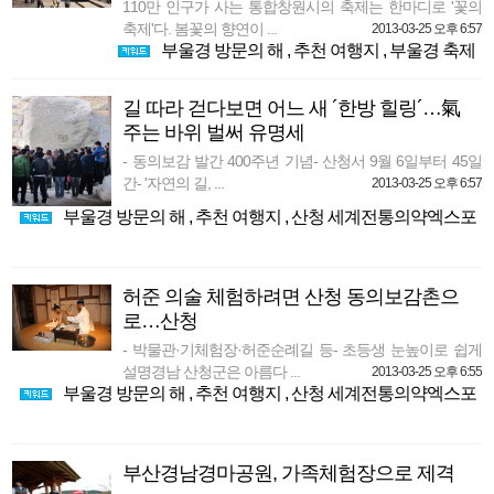
110만 인구가 사는 통합창원시의 축제는 한마디로 '꽃의
축제'다. 봄꽃의 향연이 ...
2013-03-25 오후 6:57
부울경 방문의 해
,
추천 여행지
,
부울경 축제
길 따라 걷다보면 어느 새 ´한방 힐링´…氣
주는 바위 벌써 유명세
- 동의보감 발간 400주년 기념- 산청서 9월 6일부터 45일
간- '자연의 길, ...
2013-03-25 오후 6:57
부울경 방문의 해
,
추천 여행지
,
산청 세계전통의약엑스포
허준 의술 체험하려면 산청 동의보감촌으
로…산청
- 박물관·기체험장·허준순례길 등- 초등생 눈높이로 쉽게
설명경남 산청군은 아름다 ...
2013-03-25 오후 6:55
부울경 방문의 해
,
추천 여행지
,
산청 세계전통의약엑스포
부산경남경마공원, 가족체험장으로 제격