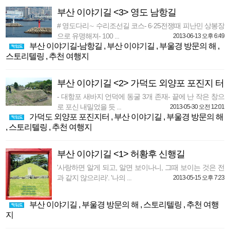
부산 이야기길 <3> 영도 남항길
# 영도다리∼ 수리조선길 코스- 6·25전쟁때 피난민 상봉장
으로 유명해져- 100 ...
2013-06-13 오후 6:49
부산 이야기길-남항길
,
부산 이야기길
,
부울경 방문의 해
,
스토리텔링
,
추천 여행지
부산 이야기길 <2> 가덕도 외양포 포진지 터
- 대항포 새바지 언덕에 동굴 3개 존재- 끝에 난 작은 창으
로 포신 내밀었을 듯 ...
2013-05-30 오전 12:01
가덕도 외양포 포진지터
,
부산 이야기길
,
부울경 방문의 해
,
스토리텔링
,
추천 여행지
부산 이야기길 <1> 허황후 신행길
'사랑하면 알게 되고, 알면 보이나니, 그때 보이는 것은 전
과 같지 않으리라'. '나의 ...
2013-05-15 오후 7:23
부산 이야기길
,
부울경 방문의 해
,
스토리텔링
,
추천 여행
지