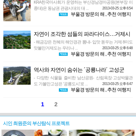
KRA한국마사회가 운영하는 부산경남경마공원(본부장 이
종대)은 동남권 관광시대의 대 ...
2013-03-25 오후 6:54
부울경 방문의 해
,
추천 여행지
자연이 조각한 섬들의 파라다이스…거제시
- 해금강은 천혜의 해안경관 뽐내- 입맛 돋우는 거제 8미도
맛볼만거제도는 우리나 ...
2013-03-25 오후 6:48
부울경 방문의 해
,
추천 여행지
역사와 자연이 숨쉬는 ´공룡나라´ 고성군
- 다양한 식물들 즐비한 남산공원- 산림욕장·고성박물관
도 가볼만고성은 '공룡도시'로 ...
2013-03-25 오후 6:47
부울경 방문의 해
,
추천 여행지
1
2
시인 최원준의 부산탐식 프로젝트