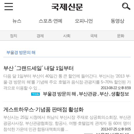
뉴스
스포츠·연예
오피니언
동영상
정치
경제
사회
국제
문화
부울경 방문의 해
부산 ´그랜드세일´ 내달 1일부터
다음 달 1일부터 부산이 40일간 통 큰 할인에 들어간다. 부산시는 '2013 부·
울·경 방문의 해'를 기념해 주요 호텔과 음식점·관광지를 5~70% 할인된 가
격으로 이용할 수 있 ...
2013-08-22 오후 8:59
부울경 방문의 해
,
부산관광
,
부산
,
생활정보
게스트하우스·기념품 판매점 활성화
부산시는 25일 시청에서 허남식 부산시장 주재로 상공회의소회장, 부산관
광공사사장, 부산관광협회장, 항공사, 여행·호텔업계 관계자 등 60여 명이
참석한 가운데 민관 합동대책회의를 ...
2013-07-25 오후 9:05