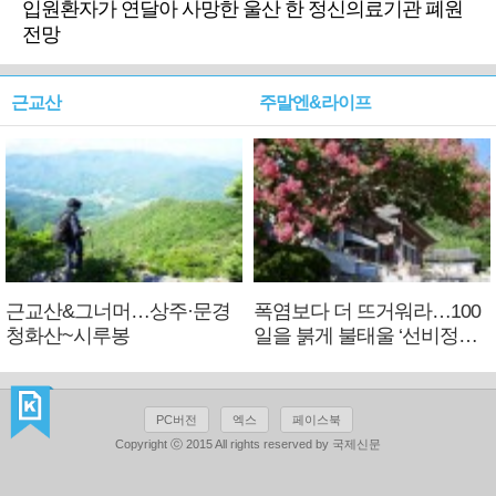
입원환자가 연달아 사망한 울산 한 정신의료기관 폐원
전망
근교산
주말엔&라이프
근교산&그너머…상주·문경
폭염보다 더 뜨거워라…100
청화산~시루봉
일을 붉게 불태울 ‘선비정신’
피었네
PC버전
엑스
페이스북
Copyright ⓒ 2015 All rights reserved by 국제신문