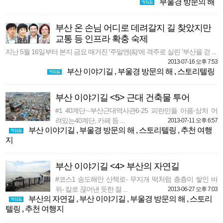
부울경 방문의 해
부산 온 손님 어디로 데려갈지 길 찾았지만
교통 등 인프라 확충 숙제
지난 5월 16일부터 본지 금요 매거진 '주말엔(&)'에 격주로 실린 '부산을 걷 ...
2013-07-16 오후 7:53
부산 이야기길
,
부울경 방문의 해
,
스토리텔링
부산 이야기길 <5> 근대 건축물 투어
#1 40계단∼부산근대역사관6·25 피란민들 아픔·상처 어
려있는40계단, 카페 등 ...
2013-07-11 오후 6:57
부산 이야기길
,
부울경 방문의 해
,
스토리텔링
,
추천 여행
지
부산 이야기길 <4> 부산의 자연길
#코스1 송도해안 산책로- 무지개 떡처럼 층층이 쌓인 바
위- 칼로 끊어낸 듯한 절 ...
2013-06-27 오후 7:03
부산의 자연길
,
부산 이야기길
,
부울경 방문의 해
,
스토리
텔링
,
추천 여행지