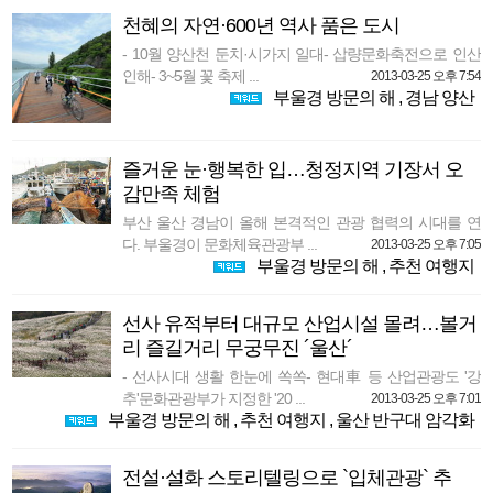
천혜의 자연·600년 역사 품은 도시
- 10월 양산천 둔치·시가지 일대- 삽량문화축전으로 인산
인해- 3~5월 꽃 축제 ...
2013-03-25 오후 7:54
부울경 방문의 해
,
경남 양산
즐거운 눈·행복한 입…청정지역 기장서 오
감만족 체험
부산 울산 경남이 올해 본격적인 관광 협력의 시대를 연
다. 부울경이 문화체육관광부 ...
2013-03-25 오후 7:05
부울경 방문의 해
,
추천 여행지
선사 유적부터 대규모 산업시설 몰려…볼거
리 즐길거리 무궁무진 ´울산´
- 선사시대 생활 한눈에 쏙쏙- 현대車 등 산업관광도 '강
추'문화관광부가 지정한 '20 ...
2013-03-25 오후 7:01
부울경 방문의 해
,
추천 여행지
,
울산 반구대 암각화
전설·설화 스토리텔링으로 `입체관광` 추