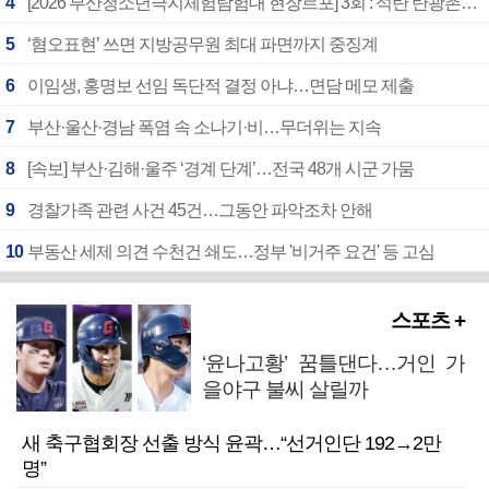
4
[2026 부산청소년극지체험탐험대 현장르포] 3회 : 석탄 탄광촌에서 북극 연구의 중심지로
5
‘혐오표현’ 쓰면 지방공무원 최대 파면까지 중징계
6
이임생, 홍명보 선임 독단적 결정 아냐…면담 메모 제출
7
부산·울산·경남 폭염 속 소나기·비…무더위는 지속
8
[속보] 부산·김해·울주 ‘경계 단계’…전국 48개 시군 가뭄
9
경찰가족 관련 사건 45건…그동안 파악조차 안해
10
부동산 세제 의견 수천건 쇄도…정부 '비거주 요건' 등 고심
스포츠 +
‘윤나고황’ 꿈틀댄다…거인 가
을야구 불씨 살릴까
새 축구협회장 선출 방식 윤곽…“선거인단 192→2만
명”