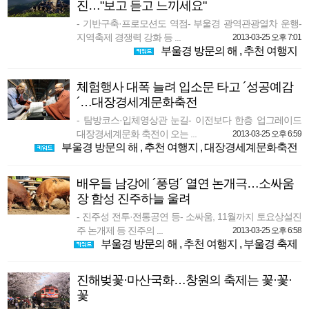
진…"보고 듣고 느끼세요"
- 기반구축·프로모션도 역점- 부울경 광역관광열차 운행-
지역축제 경쟁력 강화 등 ...
2013-03-25 오후 7:01
부울경 방문의 해
,
추천 여행지
체험행사 대폭 늘려 입소문 타고 ´성공예감
´…대장경세계문화축전
- 탐방코스·입체영상관 눈길- 이전보다 한층 업그레이드
대장경세계문화 축전이 오는 ...
2013-03-25 오후 6:59
부울경 방문의 해
,
추천 여행지
,
대장경세계문화축전
배우들 남강에 ´풍덩´ 열연 논개극…소싸움
장 함성 진주하늘 울려
- 진주성 전투·전통공연 등- 소싸움, 11월까지 토요상설진
주 논개제 등 진주의 ...
2013-03-25 오후 6:58
부울경 방문의 해
,
추천 여행지
,
부울경 축제
진해벚꽃·마산국화…창원의 축제는 꽃·꽃·
꽃