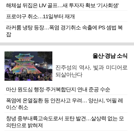
해체설 뒤집은 LIV 골프…새 투자자 확보 ‘기사회생’
프로야구 취소…11일부터 재개
라커룸 냉탕 등장…폭염 경기취소 속출에 PS 셈법 복
잡
울산·경남 소식
진주성의 역사, 빛과 미디어로
되살아난다
마산 원도심 행정·주거복합단지 연내 준공 수순
폭염에 온열질환 등 안전사고 우려… 양산시, '어필 레
이스' 취소
창녕 중부내륙고속도로서 포탄 발견…살상력 없는 모
의탄으로 밝혀져