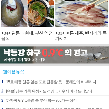
<84> 관문과 환대, 부산 역전
<83> 여름 제주, 벤자리와 독
음식
가시치
[많이 본 뉴스]
1
15호 태풍 찬홈 일본 도쿄 관통할 듯…동해안에 비 뿌리나
2
[속보] 남부 가뭄 위성서도 선명…저수지 바닥 드러났다
3
까마귀 탓?…폭염 속 부산 북구 986가구 정전