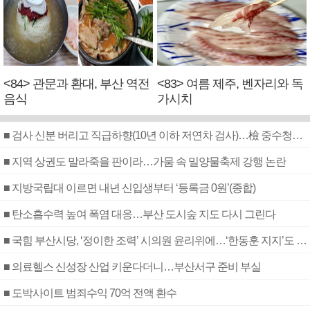
<84> 관문과 환대, 부산 역전
<83> 여름 제주, 벤자리와 독
음식
가시치
■ 검사 신분 버리고 직급하향(10년 이하 저연차 검사)…檢 중수청행 기피
■ 지역 상권도 말라죽을 판이라…가뭄 속 밀양물축제 강행 논란
■ 지방국립대 이르면 내년 신입생부터 ‘등록금 0원’(종합)
■ 탄소흡수력 높여 폭염 대응…부산 도시숲 지도 다시 그린다
■ 국힘 부산시당, ‘정이한 조력’ 시의원 윤리위에…‘한동훈 지지’도 신고접수
■ 의료헬스 신성장 산업 키운다더니…부산서구 준비 부실
■ 도박사이트 범죄수익 70억 전액 환수