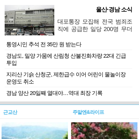
울산·경남 소식
대포통장 모집해 전국 범죄조
직에 공급한 일당 200명 무더
기 검거
통영시민 추석 전 35만 원 받는다
경남도, 밀양 가뭄에 산림청 산불진화차량 22대 긴급
투입
지리산 기슭 산청군, 제한급수 이어 어린이 물놀이장
운영도 취소
경남 양산 20일째 열대야…역대 최장 기록
근교산
주말엔&라이프