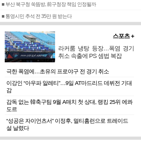
■ 부산 북구청 쑥뜸방, 前구청장 책임 인정될까
■ 통영시민 추석 전 35만 원 받는다
스포츠 +
라커룸 냉탕 등장…폭염 경기
취소 속출에 PS 셈법 복잡
극한 폭염에…초유의 프로야구 전 경기 취소
이강인 “아우파 알레티”…9일 AT마드리드 데뷔전 기대
감
감독 없는 韓축구팀 9월 A매치 첫 상대, 랭킹 25위 에콰
도르
“성공은 자이언츠서” 이정후, 멀티홈런으로 트레이드
설 날렸다