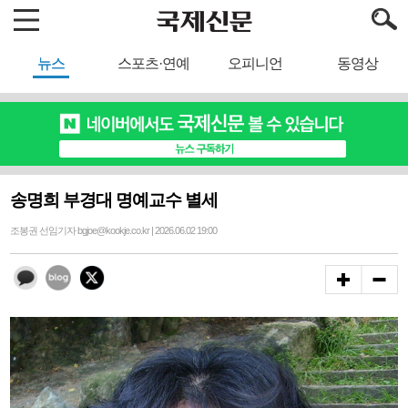
뉴스
스포츠·연예
오피니언
동영상
송명희 부경대 명예교수 별세
조봉권 선임기자 bgjoe@kookje.co.kr | 2026.06.02 19:00