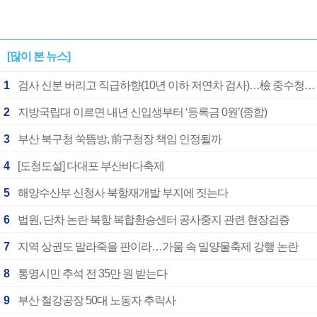
[많이 본 뉴스]
1
검사 신분 버리고 직급하향(10년 이하 저연차 검사)…檢 중수청행 기피
2
지방국립대 이르면 내년 신입생부터 ‘등록금 0원’(종합)
3
부산 북구청 쑥뜸방, 前구청장 책임 인정될까
4
[도청도설] 다대포 부산바다축제
5
해양수산부 신청사 북항재개발 부지에 짓는다
6
법원, 단차 논란 북항 복합환승센터 공사중지 관련 현장검증
7
지역 상권도 말라죽을 판이라…가뭄 속 밀양물축제 강행 논란
8
통영시민 추석 전 35만 원 받는다
9
부산 철강공장 50대 노동자 추락사