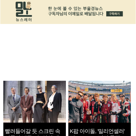
빨려들어갈 듯 스크린 속
K팝 아이돌, '밀리언셀러'