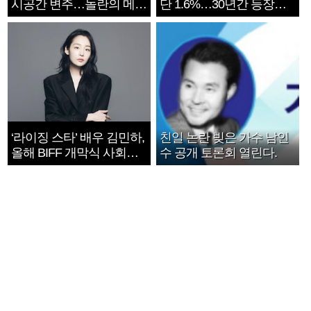
시공간 변주…놀란의 메시
단 1.6%…30년간 등장
지는 ‘전쟁 속죄’
1182개팀 전수조사
‘라이징 스타’ 배우 김민하,
친일 논란 빚은 가수 남인
올해 BIFF 개막식 사회자
수 공개 토론회 열린다.
확정