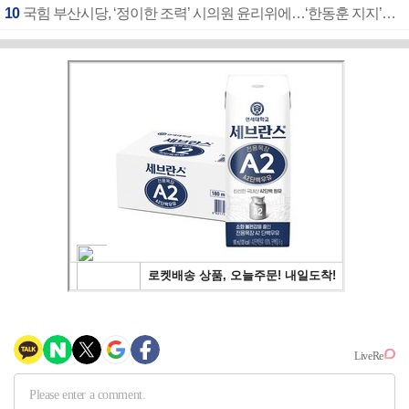
10
국힘 부산시당, ‘정이한 조력’ 시의원 윤리위에…‘한동훈 지지’도 신고접수