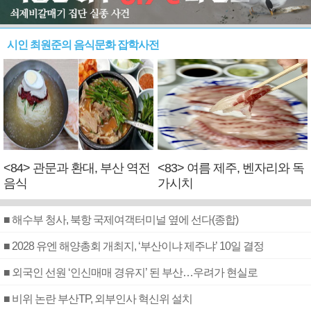
시인 최원준의 음식문화 잡학사전
<84> 관문과 환대, 부산 역전
<83> 여름 제주, 벤자리와 독
음식
가시치
■ 해수부 청사, 북항 국제여객터미널 옆에 선다(종합)
■ 2028 유엔 해양총회 개최지, ‘부산이냐 제주냐’ 10일 결정
■ 외국인 선원 ‘인신매매 경유지’ 된 부산…우려가 현실로
■ 비위 논란 부산TP, 외부인사 혁신위 설치