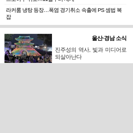
라커룸 냉탕 등장…폭염 경기취소 속출에 PS 셈법 복
잡
울산·경남 소식
진주성의 역사, 빛과 미디어로
되살아난다
마산 원도심 행정·주거복합단지 연내 준공 수순
폭염에 온열질환 등 안전사고 우려… 양산시, '어필 레
이스' 취소
창녕 중부내륙고속도로서 포탄 발견…살상력 없는 모
의탄으로 밝혀져
입원환자가 연달아 사망한 울산 한 정신의료기관 폐원
전망