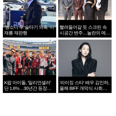
‘뺑소니 후 술타기 의혹’ 이
빨려들어갈 듯 스크린 속
재룡 재판행
시공간 변주…놀란의 메시
지는 ‘전쟁 속죄’
K팝 아이돌, '밀리언셀러'
‘라이징 스타’ 배우 김민하,
단 1.6%…30년간 등장
올해 BIFF 개막식 사회자
1182개팀 전수조사
확정