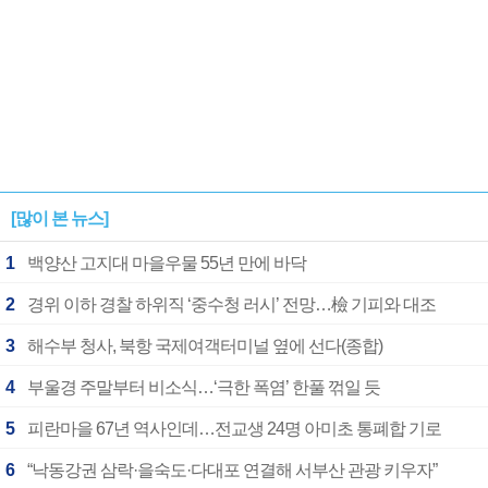
[많이 본 뉴스]
1
백양산 고지대 마을우물 55년 만에 바닥
2
경위 이하 경찰 하위직 ‘중수청 러시’ 전망…檢 기피와 대조
3
해수부 청사, 북항 국제여객터미널 옆에 선다(종합)
4
부울경 주말부터 비소식…‘극한 폭염’ 한풀 꺾일 듯
5
피란마을 67년 역사인데…전교생 24명 아미초 통폐합 기로
6
“낙동강권 삼락·을숙도·다대포 연결해 서부산 관광 키우자”