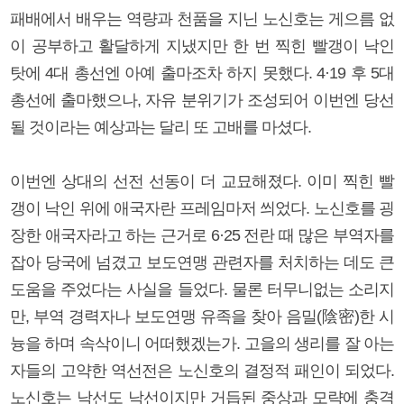
패배에서 배우는 역량과 천품을 지닌 노신호는 게으름 없
이 공부하고 활달하게 지냈지만 한 번 찍힌 빨갱이 낙인
탓에 4대 총선엔 아예 출마조차 하지 못했다. 4·19 후 5대
총선에 출마했으나, 자유 분위기가 조성되어 이번엔 당선
될 것이라는 예상과는 달리 또 고배를 마셨다.
이번엔 상대의 선전 선동이 더 교묘해졌다. 이미 찍힌 빨
갱이 낙인 위에 애국자란 프레임마저 씌었다. 노신호를 굉
장한 애국자라고 하는 근거로 6·25 전란 때 많은 부역자를
잡아 당국에 넘겼고 보도연맹 관련자를 처치하는 데도 큰
도움을 주었다는 사실을 들었다. 물론 터무니없는 소리지
만, 부역 경력자나 보도연맹 유족을 찾아 음밀(陰密)한 시
늉을 하며 속삭이니 어떠했겠는가. 고을의 생리를 잘 아는
자들의 고약한 역선전은 노신호의 결정적 패인이 되었다.
노신호는 낙선도 낙선이지만 거듭된 중상과 모략에 충격