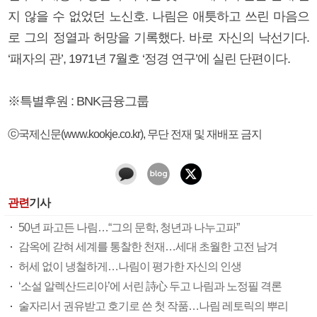
지 않을 수 없었던 노신호. 나림은 애틋하고 쓰린 마음으
로 그의 정열과 허망을 기록했다. 바로 자신의 낙선기다.
‘패자의 관’, 1971년 7월호 ‘정경 연구’에 실린 단편이다.
※특별후원 : BNK금융그룹
ⓒ국제신문(www.kookje.co.kr), 무단 전재 및 재배포 금지
관련
기사
50년 파고든 나림…“그의 문학, 청년과 나누고파”
감옥에 갇혀 세계를 통찰한 천재…세대 초월한 고전 남겨
허세 없이 냉철하게…나림이 평가한 자신의 인생
‘소설 알렉산드리아’에 서린 詩心 두고 나림과 노정필 격론
술자리서 권유받고 호기로 쓴 첫 작품…나림 레토릭의 뿌리