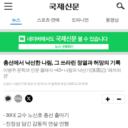
뉴스
스포츠·연예
오피니언
동영상
총선에서 낙선한 나림, 그 쓰라린 정열과 허망의 기록
이병주 문학과 인문 클래식 <43> 나림의 낙선기(落選記): ‘패자의
관’
조광수 나림연구회 회장·전 한국아나키즘학회 회장 | 2025.11.23 19:18
- 30대 교수 노신호 총선 출마기
- 진정성 담긴 감동적 연설·언행