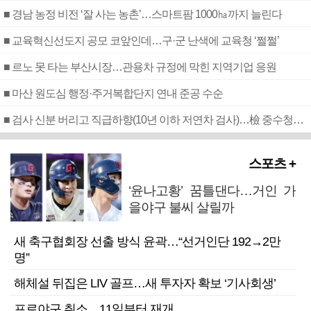
■ 경남 농정 비전 ‘잘 사는 농촌’…스마트팜 1000㏊까지 늘린다
■ 교육혁신선도지 공모 코앞인데…구·군 난색에 교육청 ‘쩔쩔’
■ 르노 못 타는 부산시장…관용차 규정에 막힌 지역기업 응원
■ 마산 원도심 행정·주거복합단지 연내 준공 수순
■ 검사 신분 버리고 직급하향(10년 이하 저연차 검사)…檢 중수청행 기피
스포츠 +
‘윤나고황’ 꿈틀댄다…거인 가
을야구 불씨 살릴까
새 축구협회장 선출 방식 윤곽…“선거인단 192→2만
명”
해체설 뒤집은 LIV 골프…새 투자자 확보 ‘기사회생’
프로야구 취소…11일부터 재개