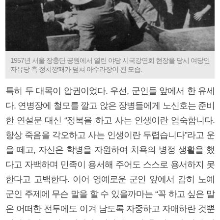
1957년 서울 장충단 공원에서 열린 야당 시국강연회 현장을 당시 여당인
자유당 측 정치깡패가 덮쳐 아수라장이 된 모습.
특히 두 대목이 압권이었다. 우선, 군인들 앞에서 한 유세
다. 연병장에 철모를 깔고 앉은 장병들에게 노신호는 준비
한 연설문 대신 “정복을 하고 사는 인생이란 엄숙합니다.
항상 죽음을 각오하고 사는 인생이란 두렵습니다”라고 운
을 떼고, 자신은 학병을 자원하여 치욕의 병정 생활을 했
다고 자백하며 민족이 용서해 주어도 스스로 용서하지 못
한다고 고백한다. 이어 영예로운 군인 앞에서 감히 노예
군인 주제에 무슨 말을 할 수 있을까마는 “꼭 하고 싶은 말
은 어떠한 전투에도 이겨 남도록 자중하고 자애하란 것뿐