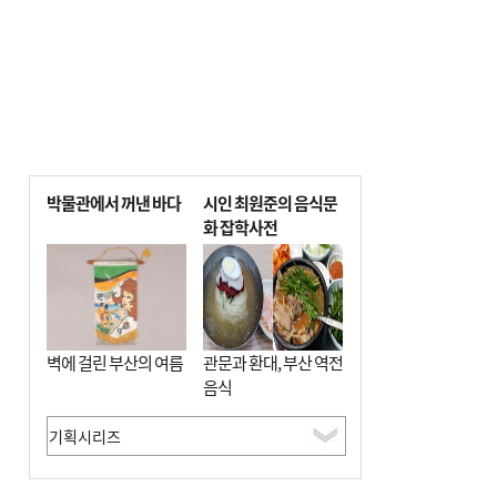
박물관에서 꺼낸 바다
시인 최원준의 음식문
화 잡학사전
벽에 걸린 부산의 여름
관문과 환대, 부산 역전
음식