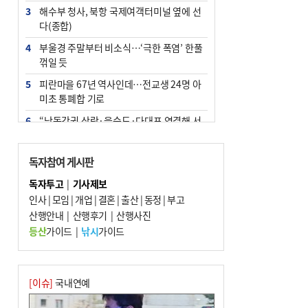
3
해수부 청사, 북항 국제여객터미널 옆에 선
다(종합)
4
부울경 주말부터 비소식…‘극한 폭염’ 한풀
꺾일 듯
5
피란마을 67년 역사인데…전교생 24명 아
미초 통폐합 기로
6
“낙동강권 삼락·을숙도·다대포 연결해 서
부산 관광 키우자”
7
오늘의 날씨- 2026년 8월 7일
독자참여 게시판
8
외국인 선원 ‘인신매매 경유지’ 된 부산…
독자투고
|
기사제보
우려가 현실로
인사
|
모임
|
개업
|
결혼
|
출산
|
동정
|
부고
9
산행안내
[사설] 해수부 신청사 북항으로 확정, 해양
|
산행후기
|
산행사진
수도 도약의 전환점
등산
가이드
|
낚시
가이드
10
르노 못 타는 부산시장…관용차 규정에 막
힌 지역기업 응원
[이슈]
국내연예