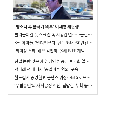
‘뺑소니 후 술타기 의혹’ 이재룡 재판행
빨려들어갈 듯 스크린 속 시공간 변주…놀란의 메시지는 ‘전쟁 속죄’
K팝 아이돌, '밀리언셀러' 단 1.6%…30년간 등장 1182개팀 전수조사
‘라이징 스타’ 배우 김민하, 올해 BIFF 개막식 사회자 확정
친일 논란 빚은 가수 남인수 공개 토론회 열린다.
박나래 전 매니저 ‘공갈미수 혐의’ 구속
월드컵서 증명한 K-콘텐츠 위상…BTS 하프타임쇼·정호연 트로피 세리머니
‘무법중년’의 사적응징 액션, 답답한 속 확 뚫어주네