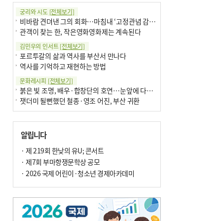
궁리와 시도
[전체보기]
비바람 견뎌낸 그의 회화…마침내 ‘고정관념 감옥’서 해방
관객이 찾는 한, 작은영화영화제는 계속된다
김민우의 인서트
[전체보기]
포르투갈의 삶과 역사를 부산서 만나다
역사를 기억하고 재현하는 방법
문화레시피
[전체보기]
붉은 빛 조명, 배우·합창단의 호연…눈앞에 다가온 부산오페라하우스
잿더미 될뻔했던 철종·영조 어진, 부산 귀환
박현주의 신간돋보기
[전체보기]
현실의 고통, 은유의 詩로 담다 外
알립니다
달구비·여우비…다양한 비 이름 外
박현주의 책 이야기
· 제 219회 한낮의 유U; 콘서트
[전체보기]
세계유산 ‘한국의 갯벌’ 얼마나 알고 있나요
· 제7회 부마항쟁문학상 공모
더위가 깨운 감각과 추억…여름! 이리 사랑할 줄이야
· 2026 국제 어린이·청소년 경제아카데미
아침의 갤러리
[전체보기]
제니스 채-푸른 냄새의 부산
문재필-여름_저녁무렵의호수
이 한편의 시조
[전체보기]