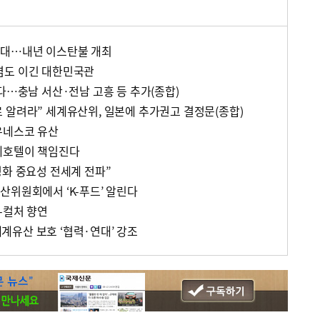
연대…내년 이스탄불 개최
염도 이긴 대한민국관
다…충남 서산·전남 고흥 등 추가(종합)
 알려라” 세계유산위, 일본에 추가권고 결정문(종합)
유네스코 유산
데호텔이 책임진다
평화 중요성 전세계 전파”
산위원회에서 ‘K-푸드’ 알린다
-컬처 향연
유산 보호 ‘협력·연대’ 강조