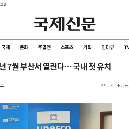
타그램
국제
문화
주말엔
스포츠
기획
인터뷰
T
 7월 부산서 열린다… 국내 첫 유치
:20
글자 크기