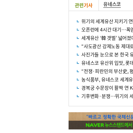
유네스코
관련
기사
위기의 세계유산 지키기 
오픈런에 4시간 대기…폭
세계유산 ‘韓 갯벌’ 넓어졌
“사도광산 강제노동 제대로
사진가들 눈으로 본 한국 
유네스코 유산위 입맛, 롯
“전쟁·피란민의 부산史, 
농식품부, 유네스코 세계유
경복궁 수문장이 활짝 연 K
기후변화·분쟁…위기의 세계