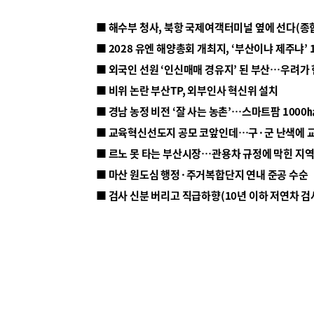
■ 해수부 청사, 북항 국제여객터미널 옆에 선다(종
■ 2028 유엔 해양총회 개최지, ‘부산이냐 제주냐’ 
■ 외국인 선원 ‘인신매매 경유지’ 된 부산…우려가
■ 비위 논란 부산TP, 외부인사 혁신위 설치
■ 르노 못 타는 부산시장…관용차 규정에 막힌 지
■ 마산 원도심 행정·주거복합단지 연내 준공 수순