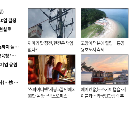
합)
10일 결정
 현실로
까마귀 탓 정전, 한전은 책임
고양이 덕분에 힐링…통영
■ 경남 농정 비전 ‘잘 사는 농촌’…스마트팜 1000㏊까지 늘린다
없다?
용호도서 축제
■ 교육혁신선도지 공모 코앞인데…구·군 난색에 교육청 ‘쩔쩔’
역기업 응원
■ 검사 신분 버리고 직급하향(10년 이하 저연차 검사)…檢 중수청행 기피
‘스파이더맨’ 개봉 5일 만에 3
에어컨 없는 스카이캡슐·케
00만 돌풍…박스오피스·예
이블카…외국인관광객 추억
매율 동시 1위
대신 고역 될라