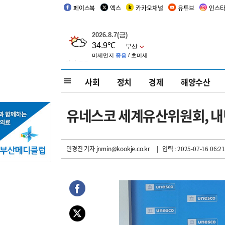
페이스북
엑스
카카오채널
유튜브
인스
사회
정치
경제
해양수산
유네스코 세계유산위원회, 내년
민경진 기자
jnmin@kookje.co.kr
| 입력 : 2025-07-16 06:21