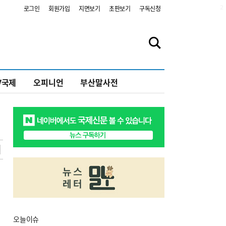
2
로그인
회원가입
지면보기
초판보기
구독신청
V국제
오피니언
부산말사전
오늘
이슈