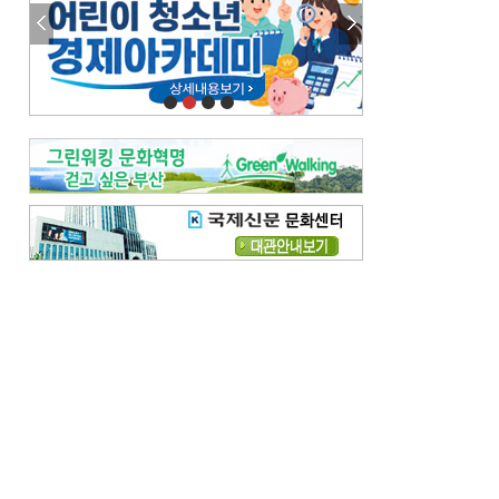
참선 /오기환
고향 /김진규
주말 영화 박스오피스
[전체보기]
‘스파이더맨’ 개봉 5일 만에 300만 돌풍…박스오피스·예매율 동시 1위
‘호프’ 개봉 11일 만에 관객 300만…‘스파이더맨’ 예매율 68.8% 1위
오늘의 운세-
[전체보기]
오늘의 운세- 2026년 8월 6일 (음 6월 24일)
오늘의 운세- 2026년 8월 5일 (음 6월 23일)
조해훈의 고전 속 이 문장
[전체보기]
입추 지났는데도 덥다며 신유안에게 보낸 박규수의 편지
불볕더위 지속되다 단비 내려 시 읊은 조선 후기 신익전