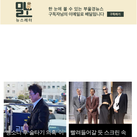
‘뺑소니 후 술타기 의혹’ 이
빨려들어갈 듯 스크린 속