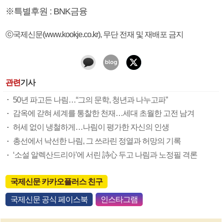
※특별후원 : BNK금융
ⓒ국제신문(www.kookje.co.kr), 무단 전재 및 재배포 금지
관련
기사
50년 파고든 나림…“그의 문학, 청년과 나누고파”
감옥에 갇혀 세계를 통찰한 천재…세대 초월한 고전 남겨
허세 없이 냉철하게…나림이 평가한 자신의 인생
총선에서 낙선한 나림, 그 쓰라린 정열과 허망의 기록
‘소설 알렉산드리아’에 서린 詩心 두고 나림과 노정필 격론
국제신문 카카오플러스 친구
국제신문 공식 페이스북
인스타그램