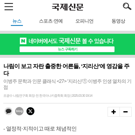
뉴스
스포츠·연예
오피니언
동영상
나림이 보고 자란 출중한 어른들, ‘지리산’에 영감을 주
다
이병주 문학과 인문 클래식 <27> ‘지리산’① 이병주 인생 열차의 기
점
조광수 나림연구회 회장·전 한국아나키즘학회 회장 | 2025.03.30 19:14
- 열정적·지적이고 때로 체념적인