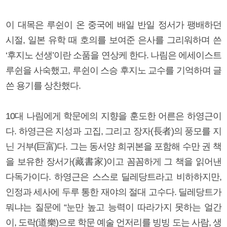
이 대목은 루쉰이 온 중국에 배일 반일 정서가 팽배하던
시절, 일본 유학 때 호의를 보여준 은사를 그리워하며 쓴
‘후지노 선생’이란 소품을 연상케 한다. 나림은 에세이스트
루쉰을 사숙했고, 루쉰이 스승 후지노 교수를 기억하며 글
쓴 용기를 상찬했다.
10대 나림에게 학문에의 지향을 훈도한 어른은 하영근이
다. 하영근은 지성과 고집, 그리고 장자(長者)의 풍모를 지
닌 거부(巨富)다. 그는 동서양 희귀본을 포함해 수만 권 책
을 보유한 장서가(藏書家)이고 꼼꼼하게 그 책을 읽어낸
다독가이다. 하영근은 스스로 딜레당트라고 비하하지만,
인정과 세사에 두루 통한 재야의 절대 고수다. 딜레당트가
뭐냐는 질문에 “눈만 높고 능력이 따라가지 못하는 얼간
이, 도락(道樂)으로 학문 예술 언저리를 빙빙 도는 사람, 생