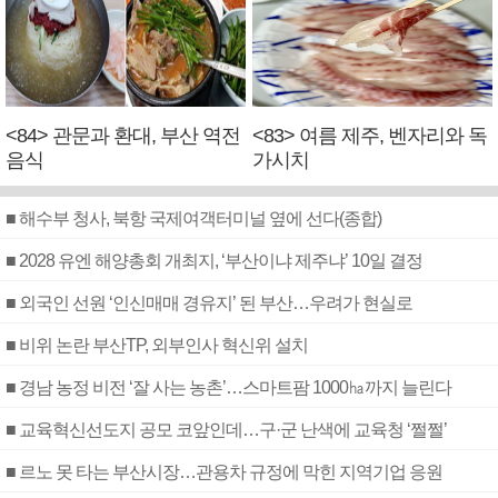
<84> 관문과 환대, 부산 역전
<83> 여름 제주, 벤자리와 독
음식
가시치
■ 해수부 청사, 북항 국제여객터미널 옆에 선다(종합)
■ 2028 유엔 해양총회 개최지, ‘부산이냐 제주냐’ 10일 결정
■ 외국인 선원 ‘인신매매 경유지’ 된 부산…우려가 현실로
■ 비위 논란 부산TP, 외부인사 혁신위 설치
■ 경남 농정 비전 ‘잘 사는 농촌’…스마트팜 1000㏊까지 늘린다
■ 교육혁신선도지 공모 코앞인데…구·군 난색에 교육청 ‘쩔쩔’
■ 르노 못 타는 부산시장…관용차 규정에 막힌 지역기업 응원