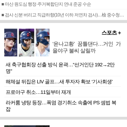
■ 마산 원도심 행정·주거복합단지 연내 준공 수순
■ 검사 신분 버리고 직급하향(10년 이하 저연차 검사)…檢 중수청행 기피
스포츠 +
‘윤나고황’ 꿈틀댄다…거인 가
을야구 불씨 살릴까
새 축구협회장 선출 방식 윤곽…“선거인단 192→2만
명”
해체설 뒤집은 LIV 골프…새 투자자 확보 ‘기사회생’
프로야구 취소…11일부터 재개
라커룸 냉탕 등장…폭염 경기취소 속출에 PS 셈법 복
잡