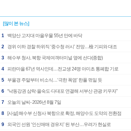
[많이 본 뉴스]
1
백양산 고지대 마을우물 55년 만에 바닥
2
경위 이하 경찰 하위직 ‘중수청 러시’ 전망…檢 기피와 대조
3
해수부 청사, 북항 국제여객터미널 옆에 선다(종합)
4
피란마을 67년 역사인데…전교생 24명 아미초 통폐합 기로
5
부울경 주말부터 비소식…‘극한 폭염’ 한풀 꺾일 듯
6
“낙동강권 삼락·을숙도·다대포 연결해 서부산 관광 키우자”
7
오늘의 날씨- 2026년 8월 7일
8
[사설] 해수부 신청사 북항으로 확정, 해양수도 도약의 전환점
9
외국인 선원 ‘인신매매 경유지’ 된 부산…우려가 현실로