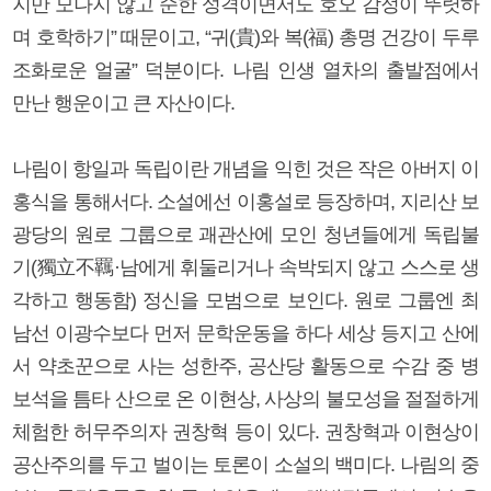
지만 모나지 않고 순한 성격이면서도 호오 감정이 뚜렷하
며 호학하기” 때문이고, “귀(貴)와 복(福) 총명 건강이 두루
조화로운 얼굴” 덕분이다. 나림 인생 열차의 출발점에서
만난 행운이고 큰 자산이다.
나림이 항일과 독립이란 개념을 익힌 것은 작은 아버지 이
홍식을 통해서다. 소설에선 이홍설로 등장하며, 지리산 보
광당의 원로 그룹으로 괘관산에 모인 청년들에게 독립불
기(獨立不羈·남에게 휘둘리거나 속박되지 않고 스스로 생
각하고 행동함) 정신을 모범으로 보인다. 원로 그룹엔 최
남선 이광수보다 먼저 문학운동을 하다 세상 등지고 산에
서 약초꾼으로 사는 성한주, 공산당 활동으로 수감 중 병
보석을 틈타 산으로 온 이현상, 사상의 불모성을 절절하게
체험한 허무주의자 권창혁 등이 있다. 권창혁과 이현상이
공산주의를 두고 벌이는 토론이 소설의 백미다. 나림의 중