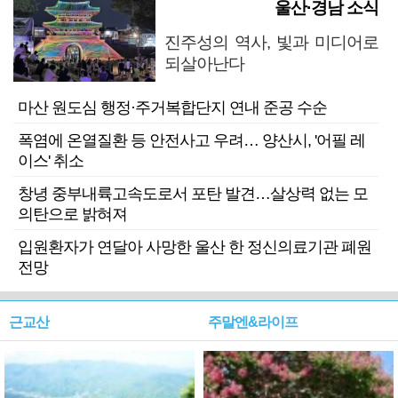
울산·경남 소식
진주성의 역사, 빛과 미디어로
되살아난다
마산 원도심 행정·주거복합단지 연내 준공 수순
폭염에 온열질환 등 안전사고 우려… 양산시, '어필 레
이스' 취소
창녕 중부내륙고속도로서 포탄 발견…살상력 없는 모
의탄으로 밝혀져
입원환자가 연달아 사망한 울산 한 정신의료기관 폐원
전망
근교산
주말엔&라이프