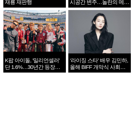
재룡 재판행
시공간 변주…놀란의 메시
지는 ‘전쟁 속죄’
K팝 아이돌, '밀리언셀러'
‘라이징 스타’ 배우 김민하,
단 1.6%…30년간 등장
올해 BIFF 개막식 사회자
1182개팀 전수조사
확정