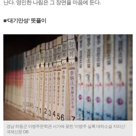
난다. 영민한 나림은 그 장면을 마음에 둔다.
■‘대기만성’ 뜻풀이
경남 하동군 이병주문학관 서가에 꽂힌 ‘이병주 실록 대하소설 지리산’.
국제신문 DB