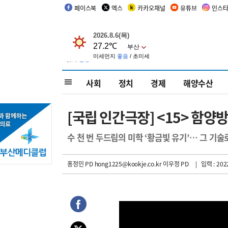
페이스북
엑스
카카오채널
유튜브
인스
사회
정치
경제
해양수산
[국립 인간극장] <15> 함양
수 천 번 두드림의 미학 ‘황금빛 유기’… 그 기
홍정민 PD hong1225@kookje.co.kr
이우정 PD
| 입력 : 2022