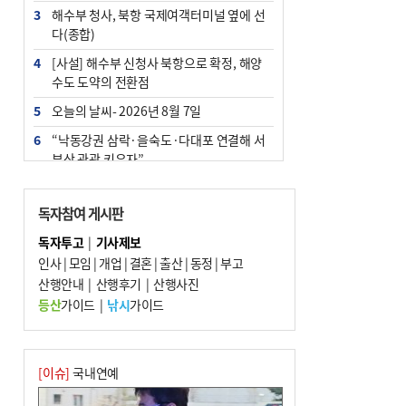
3
해수부 청사, 북항 국제여객터미널 옆에 선
다(종합)
4
[사설] 해수부 신청사 북항으로 확정, 해양
수도 도약의 전환점
5
오늘의 날씨- 2026년 8월 7일
6
“낙동강권 삼락·을숙도·다대포 연결해 서
부산 관광 키우자”
7
부울경 주말부터 비소식…‘극한 폭염’ 한풀
꺾일 듯
독자참여 게시판
8
피란마을 67년 역사인데…전교생 24명 아
독자투고
|
기사제보
미초 통폐합 기로
인사
|
모임
|
개업
|
결혼
|
출산
|
동정
|
부고
9
산행안내
외국인 선원 ‘인신매매 경유지’ 된 부산…
|
산행후기
|
산행사진
우려가 현실로
등산
가이드
|
낚시
가이드
10
교육혁신선도지 공모 코앞인데…구·군 난
색에 교육청 ‘쩔쩔’
[이슈]
국내연예