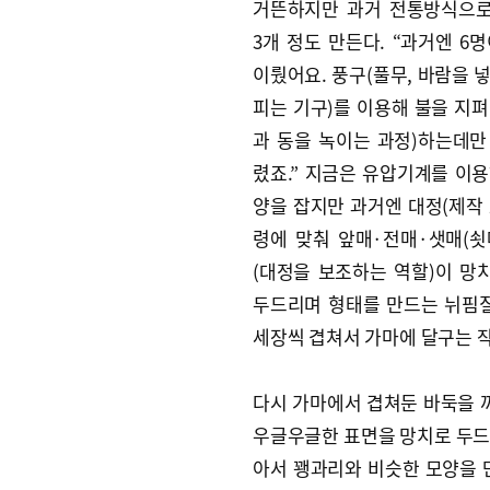
거뜬하지만 과거 전통방식으
3개 정도 만든다. “과거엔 6
이뤘어요. 풍구(풀무, 바람을 
피는 기구)를 이용해 불을 지펴
과 동을 녹이는 과정)하는데만
렸죠.” 지금은 유압기계를 이용
양을 잡지만 과거엔 대정(제작 
령에 맞춰 앞매·전매·샛매(쇳
(대정을 보조하는 역할)이 망
두드리며 형태를 만드는 뉘핌질
세장씩 겹쳐서 가마에 달구는 
다시 가마에서 겹쳐둔 바둑을 꺼
우글우글한 표면을 망치로 두드려
아서 꽹과리와 비슷한 모양을 만