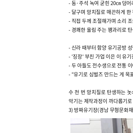
- 동·주석 녹여 굳힌 20㎝ 덩어
- 달구며 망치질로 매끈하게 한
- 직접 두께 조절해가며 소리 
- 경쾌한 울림 주는 꽹과리로 
- 신라 때부터 함양 유기공방 
- ‘징장’ 부친 가업 이은 이 유기
- 두 아들도 전수생으로 전통 
- “유기로 심벌즈 만드는 게 목
수 천 번 망치질로 탄생하는 놋쇠
악기는 제작과정이 까다롭기로 
3) 방짜유기장(경남 무형문화재 