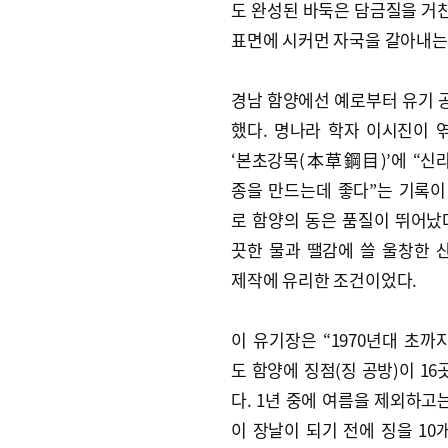
도 완성된 바둑은 담금질을 거친
표면에 시커먼 자국을 갈아내는
경남 함양에선 예로부터 유기 
했다. 명나라 학자 이시진이 
‘본초강목(本草鋼目)’에 “신라
종을 만드는데 좋다”는 기록이
로 함양의 동은 품질이 뛰어났다
끗한 물과 땔감에 쓸 울창한 
제작에 유리한 조건이었다.
이 유기장은 “1970년대 초까
도 함양에 징점(징 공방)이 1
다. 1년 중에 여름을 제외하고
이 장날이 되기 전에 징을 10