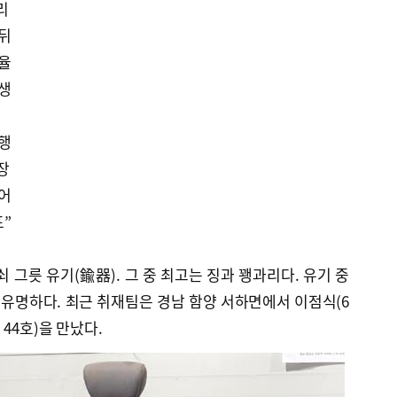
리
 뒤
조율
탄생
성행
장
이어
표”
 그릇 유기(鍮器). 그 중 최고는 징과 꽹과리다. 유기 중
유명하다. 최근 취재팀은 경남 함양 서하면에서 이점식(6
44호)을 만났다.