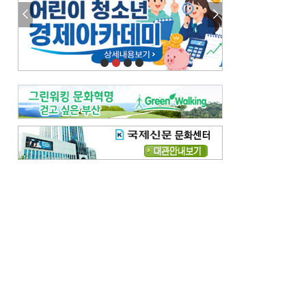
참선 /오기환
고향 /김진규
주말 영화 박스오피스
[전체보기]
‘스파이더맨’ 개봉 5일 만에 300만 돌풍…박스오피스·예매율 동시 1위
‘호프’ 개봉 11일 만에 관객 300만…‘스파이더맨’ 예매율 68.8% 1위
오늘의 운세-
[전체보기]
오늘의 운세- 2026년 8월 6일 (음 6월 24일)
오늘의 운세- 2026년 8월 5일 (음 6월 23일)
조해훈의 고전 속 이 문장
[전체보기]
입추 지났는데도 덥다며 신유안에게 보낸 박규수의 편지
불볕더위 지속되다 단비 내려 시 읊은 조선 후기 신익전