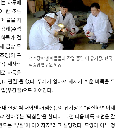
로는 하루에
명이 한 조를
넣어 불을 지
 용해(주석
 하루가 걸
해 금방 모
조장)의 구
전수장학생 아들들과 작업 중인 이 유기장. 한국
매) 세사람
학중앙연구원 제공
치로 바둑을
(네핌질)을 했다. 두께가 얇아져 깨지기 쉬운 바둑을 두
작업(우김질)으로 이어진다.
내 한장 씩 때어낸다(냄질). 이 유기장은 “냄질하면 이제
 잡아주는 ‘닥침질’을 합니다. 그런 다음 바둑 표면을 갈
드는 ‘부질’이 이어지죠”라고 설명했다. 모양이 어느 정