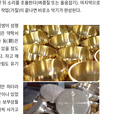
 뒤 소리를 조율한다(벼름질 또는 울음잡기). 마지막으로
 작업(가질)이 끝나면 비로소 악기가 완성된다.
공방이 성행
엮은 약학서
 동(銅)은
 있을 정도
. 차고 깨
산림도 유기
지만 하더라
6곳이나 있었
는 보부상들
개씩 사가고