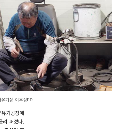
짜유기장. 이우정PD
짜’유기공장에
울려 퍼졌다.