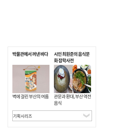
박물관에서 꺼낸 바다
시인 최원준의 음식문
화 잡학사전
벽에 걸린 부산의 여름
관문과 환대, 부산 역전
음식