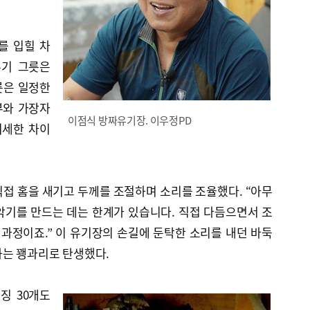
를 입힐 차
유기 그릇은
릇은 일정한
부와 가장자
이점식 방짜유기장. 이우정PD
미세한 차이
접 홈을 새기고 두께를 조절하며 소리를 조율했다. “아무
악기를 만드는 데는 한계가 있습니다. 직접 다듬으면서 조
 과정이죠.” 이 유기장의 손길에 둔탁한 소리를 내던 바둑
하는 꽹과리로 탄생했다.
징 30개도