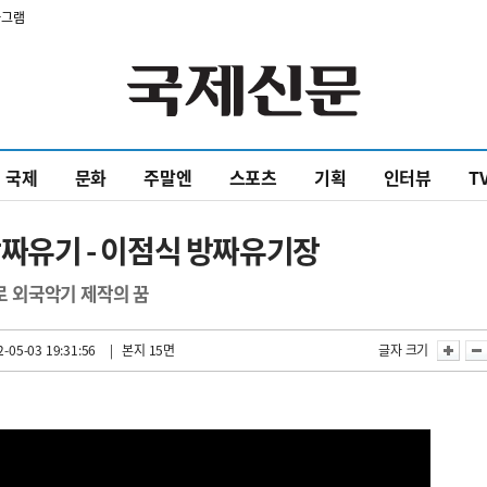
타그램
국제
문화
주말엔
스포츠
기획
인터뷰
T
방짜유기 - 이점식 방짜유기장
술로 외국악기 제작의 꿈
-05-03 19:31:56
| 본지 15면
글자 크기