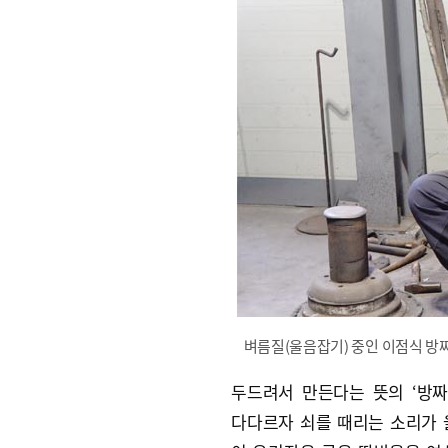
벼름질(울음잡기) 중인 이점식 방
두드려서 만든다는 뜻의 ‘방
다다르자 쇠를 때리는 소리가 