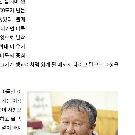
신 훔치며 꽹
00도가 넘는
렁였다. 불메
 시커먼 바둑
모양으로 납작
 꺼내 이 유기
 바둑의 중심
 크기가 꽹과리처럼 얇게 될 때까지 때리고 달구는 과정을
 아들인 이
기계를 이용
꽃이 사방으
하고 물 속
께 열이 빠져