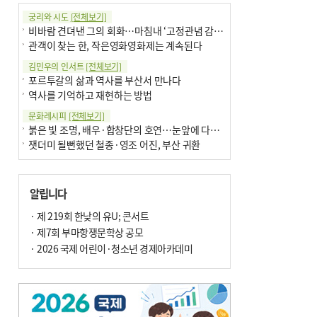
궁리와 시도
[전체보기]
비바람 견뎌낸 그의 회화…마침내 ‘고정관념 감옥’서 해방
관객이 찾는 한, 작은영화영화제는 계속된다
김민우의 인서트
[전체보기]
포르투갈의 삶과 역사를 부산서 만나다
역사를 기억하고 재현하는 방법
문화레시피
[전체보기]
붉은 빛 조명, 배우·합창단의 호연…눈앞에 다가온 부산오페라하우스
잿더미 될뻔했던 철종·영조 어진, 부산 귀환
박현주의 신간돋보기
[전체보기]
현실의 고통, 은유의 詩로 담다 外
알립니다
달구비·여우비…다양한 비 이름 外
박현주의 책 이야기
· 제 219회 한낮의 유U; 콘서트
[전체보기]
세계유산 ‘한국의 갯벌’ 얼마나 알고 있나요
· 제7회 부마항쟁문학상 공모
더위가 깨운 감각과 추억…여름! 이리 사랑할 줄이야
· 2026 국제 어린이·청소년 경제아카데미
아침의 갤러리
[전체보기]
제니스 채-푸른 냄새의 부산
문재필-여름_저녁무렵의호수
이 한편의 시조
[전체보기]