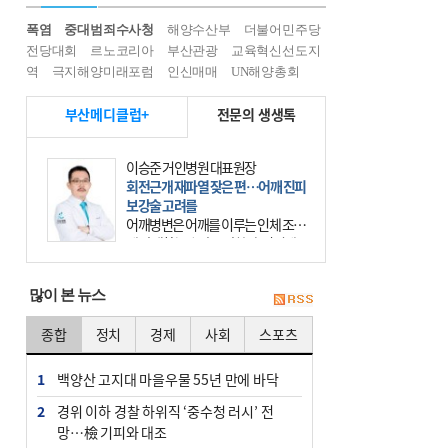
폭염
중대범죄수사청
해양수산부
더불어민주당
전당대회
르노코리아
부산관광
교육혁신선도지
역
극지해양미래포럼
인신매매
UN해양총회
부산메디클럽+
전문의 생생톡
이승준 거인병원 대표원장
회전근개 재파열 잦은 편…어깨 진피
보강술 고려를
어깨병변은 어깨를 이루는 인체 조직
에 발생하는 손상을 말한다. 여기에
는 오십견과 회전근개 증후군, 어깨
의 석회성 힘줄염 등이 있다. 국민건
많이 본 뉴스
강보험에 의하면 어깨병변
종합
정치
경제
사회
스포츠
1
백양산 고지대 마을우물 55년 만에 바닥
2
경위 이하 경찰 하위직 ‘중수청 러시’ 전
망…檢 기피와 대조