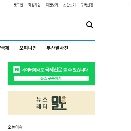
2
로그인
회원가입
지면보기
초판보기
구독신청
V국제
오피니언
부산말사전
오늘
이슈