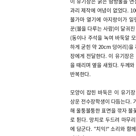
이 유기장은 굵은 땀방울을 연
과리 제작에 여념이 없었다. 10
불가마 열기에 아지랑이가 일
꾼(불을 다루는 사람)이 달궈진
(동이나 주석을 녹여 바둑알 
하게 굳힌 약 20cm 덩어리)을
장에게 전달한다. 이 유기장은
을 때리며 옆을 새웠다. 두께와
반복한다.
모양이 잡힌 바둑은 이 유기장
상운 전수장학생이 다듬는다. 
해 울퉁불퉁한 표면을 깎자 불
로 튄다. 망치로 두드려 마무리
에 담군다. “치익!” 소리와 함