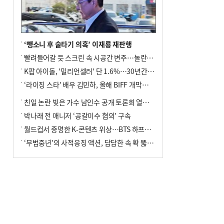
‘뺑소니 후 술타기 의혹’ 이재룡 재판행
빨려들어갈 듯 스크린 속 시공간 변주…놀란의 메시지는 ‘전쟁 속죄’
K팝 아이돌, '밀리언셀러' 단 1.6%…30년간 등장 1182개팀 전수조사
‘라이징 스타’ 배우 김민하, 올해 BIFF 개막식 사회자 확정
친일 논란 빚은 가수 남인수 공개 토론회 열린다.
박나래 전 매니저 ‘공갈미수 혐의’ 구속
월드컵서 증명한 K-콘텐츠 위상…BTS 하프타임쇼·정호연 트로피 세리머니
‘무법중년’의 사적응징 액션, 답답한 속 확 뚫어주네