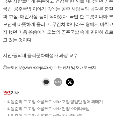
공주 사람들에게 든든하고 건강한 한 끼를 제공하던 공주
국밥. 공주국밥 이야기 속에는 공주 사람들의 남다른 충절
과 효심, 애민사상 등이 녹아있다. 국밥 한 그릇이나마 부
모님께 따뜻하게 올리고, 무김치 하나라도 왕에게 바치고
자 했던 마음 씀씀이가 오늘의 공주국밥 속에 면면히 흐르
고 있는 것이다.
시인·동의대 음식문화해설사 과정 교수
ⓒ국제신문(www.kookje.co.kr), 무단 전재 및 재배포 금지
관련
기사
최원준의 그 고장 소울푸드 <45> 포항 영일만 청어 과메기
최원준의 그 고장 소울푸드 <44> 언양 소머리국밥
최원준의 그 고장 소울푸드 <43> 마산 탱수국