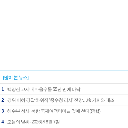
[많이 본 뉴스]
1
백양산 고지대 마을우물 55년 만에 바닥
2
경위 이하 경찰 하위직 ‘중수청 러시’ 전망…檢 기피와 대조
3
해수부 청사, 북항 국제여객터미널 옆에 선다(종합)
4
오늘의 날씨- 2026년 8월 7일