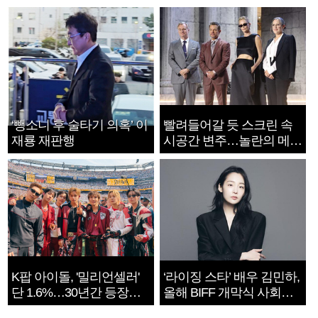
‘뺑소니 후 술타기 의혹’ 이
빨려들어갈 듯 스크린 속
재룡 재판행
시공간 변주…놀란의 메시
지는 ‘전쟁 속죄’
K팝 아이돌, '밀리언셀러'
‘라이징 스타’ 배우 김민하,
단 1.6%…30년간 등장
올해 BIFF 개막식 사회자
1182개팀 전수조사
확정