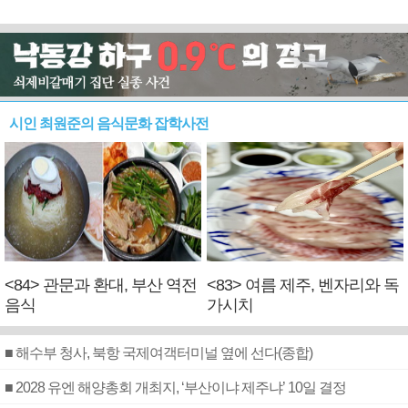
시인 최원준의 음식문화 잡학사전
<84> 관문과 환대, 부산 역전
<83> 여름 제주, 벤자리와 독
음식
가시치
■ 해수부 청사, 북항 국제여객터미널 옆에 선다(종합)
■ 2028 유엔 해양총회 개최지, ‘부산이냐 제주냐’ 10일 결정