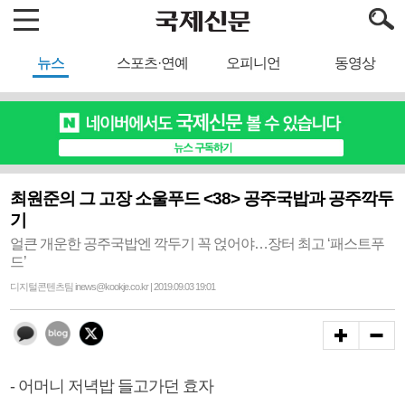
뉴스
스포츠·연예
오피니언
동영상
최원준의 그 고장 소울푸드 <38> 공주국밥과 공주깍두
기
얼큰 개운한 공주국밥엔 깍두기 꼭 얹어야…장터 최고 ‘패스트푸
드’
디지털콘텐츠팀 inews@kookje.co.kr | 2019.09.03 19:01
- 어머니 저녁밥 들고가던 효자