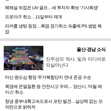
해체설 뒤집은 LIV 골프…새 투자자 확보 ‘기사회생’
프로야구 취소…11일부터 재개
라커룸 냉탕 등장…폭염 경기취소 속출에 PS 셈법 복
잡
울산·경남 소식
진주성의 역사, 빛과 미디어로
되살아난다
마산 원도심 행정·주거복합단지 연내 준공 수순
폭염에 온열질환 등 안전사고 우려… 양산시, '어필 레
이스' 취소
창녕 중부내륙고속도로서 포탄 발견…살상력 없는 모
의탄으로 밝혀져