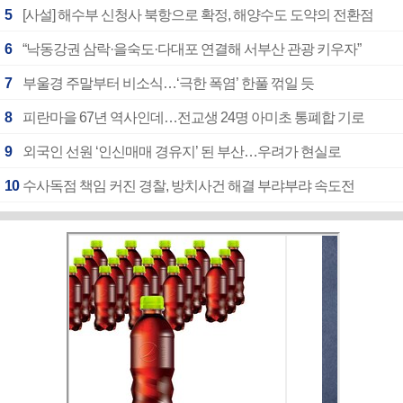
5
[사설] 해수부 신청사 북항으로 확정, 해양수도 도약의 전환점
6
“낙동강권 삼락·을숙도·다대포 연결해 서부산 관광 키우자”
7
부울경 주말부터 비소식…‘극한 폭염’ 한풀 꺾일 듯
8
피란마을 67년 역사인데…전교생 24명 아미초 통폐합 기로
9
외국인 선원 ‘인신매매 경유지’ 된 부산…우려가 현실로
10
수사독점 책임 커진 경찰, 방치사건 해결 부랴부랴 속도전