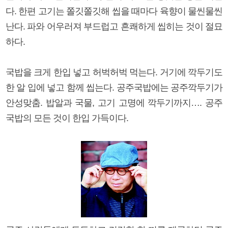
다. 한편 고기는 쫄깃쫄깃해 씹을 때마다 육향이 물씬물씬
난다. 파와 어우러져 부드럽고 흔쾌하게 씹히는 것이 절묘
하다.
국밥을 크게 한입 넣고 허벅허벅 먹는다. 거기에 깍두기도
한 알 입에 넣고 함께 씹는다. 공주국밥에는 공주깍두기가
안성맞춤. 밥알과 국물, 고기 고명에 깍두기까지…. 공주
국밥의 모든 것이 한입 가득이다.