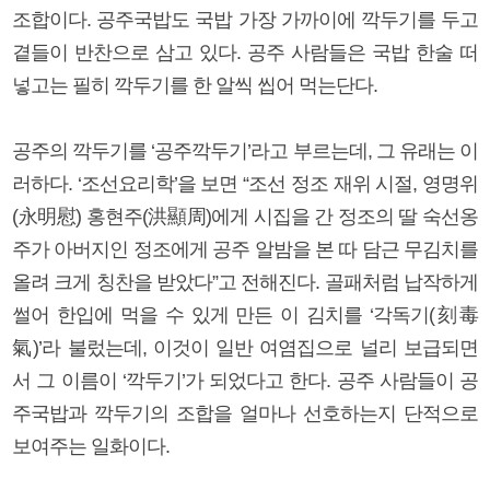
조합이다. 공주국밥도 국밥 가장 가까이에 깍두기를 두고
곁들이 반찬으로 삼고 있다. 공주 사람들은 국밥 한술 떠
넣고는 필히 깍두기를 한 알씩 씹어 먹는단다.
공주의 깍두기를 ‘공주깍두기’라고 부르는데, 그 유래는 이
러하다. ‘조선요리학’을 보면 “조선 정조 재위 시절, 영명위
(永明慰) 홍현주(洪顯周)에게 시집을 간 정조의 딸 숙선옹
주가 아버지인 정조에게 공주 알밤을 본 따 담근 무김치를
올려 크게 칭찬을 받았다”고 전해진다. 골패처럼 납작하게
썰어 한입에 먹을 수 있게 만든 이 김치를 ‘각독기(刻毒
氣)’라 불렀는데, 이것이 일반 여염집으로 널리 보급되면
서 그 이름이 ‘깍두기’가 되었다고 한다. 공주 사람들이 공
주국밥과 깍두기의 조합을 얼마나 선호하는지 단적으로
보여주는 일화이다.