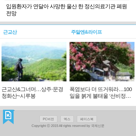
입원환자가 연달아 사망한 울산 한 정신의료기관 폐원
전망
근교산
주말엔&라이프
근교산&그너머…상주·문경
폭염보다 더 뜨거워라…100
청화산~시루봉
일을 붉게 불태울 ‘선비정신’
피었네
PC버전
엑스
페이스북
Copyright ⓒ 2015 All rights reserved by 국제신문