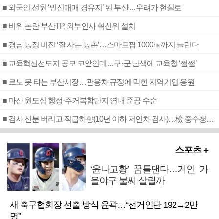
■ 외국인 선원 ‘인신매매 경유지’ 된 부산…우려가 현실로
■ 비위 논란 부산TP, 외부인사 혁신위 설치
■ 경남 농정 비전 ‘잘 사는 농촌’…스마트팜 1000㏊까지 늘린다
■ 교육혁신선도지 공모 코앞인데…구·군 난색에 교육청 ‘쩔쩔’
■ 르노 못 타는 부산시장…관용차 규정에 막힌 지역기업 응원
■ 마산 원도심 행정·주거복합단지 연내 준공 수순
■ 검사 신분 버리고 직급하향(10년 이하 저연차 검사)…檢 중수청행 기피
스포츠 +
‘윤나고황’ 꿈틀댄다…거인 가
을야구 불씨 살릴까
새 축구협회장 선출 방식 윤곽…“선거인단 192→2만
명”