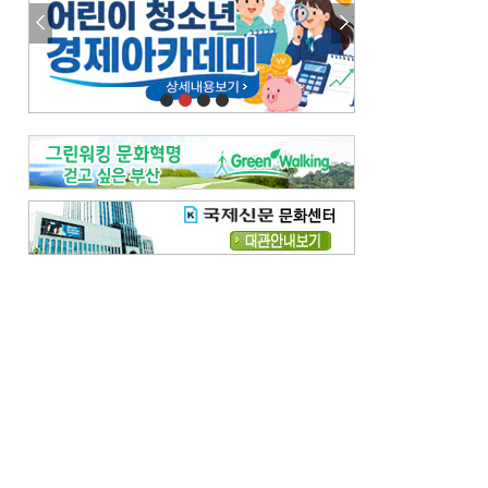
참선 /오기환
고향 /김진규
주말 영화 박스오피스
[전체보기]
‘스파이더맨’ 개봉 5일 만에 300만 돌풍…박스오피스·예매율 동시 1위
‘호프’ 개봉 11일 만에 관객 300만…‘스파이더맨’ 예매율 68.8% 1위
오늘의 운세-
[전체보기]
오늘의 운세- 2026년 8월 6일 (음 6월 24일)
오늘의 운세- 2026년 8월 5일 (음 6월 23일)
조해훈의 고전 속 이 문장
[전체보기]
입추 지났는데도 덥다며 신유안에게 보낸 박규수의 편지
불볕더위 지속되다 단비 내려 시 읊은 조선 후기 신익전