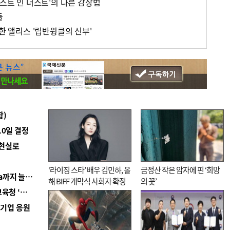
로스트 인 더스트'의 다른 감상법
들
상한 앨리스 '립반윙클의 신부'
합)
10일 결정
 현실로
‘라이징 스타’ 배우 김민하, 올
금정산 작은 암자에 핀 ‘희망
■ 경남 농정 비전 ‘잘 사는 농촌’…스마트팜 1000㏊까지 늘린다
해 BIFF 개막식 사회자 확정
의 꽃’
■ 교육혁신선도지 공모 코앞인데…구·군 난색에 교육청 ‘쩔쩔’
역기업 응원