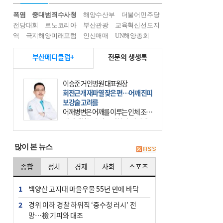
폭염
중대범죄수사청
해양수산부
더불어민주당
전당대회
르노코리아
부산관광
교육혁신선도지
역
극지해양미래포럼
인신매매
UN해양총회
부산메디클럽+
전문의 생생톡
이승준 거인병원 대표원장
회전근개 재파열 잦은 편…어깨 진피
보강술 고려를
어깨병변은 어깨를 이루는 인체 조직
에 발생하는 손상을 말한다. 여기에
는 오십견과 회전근개 증후군, 어깨
의 석회성 힘줄염 등이 있다. 국민건
많이 본 뉴스
강보험에 의하면 어깨병변
종합
정치
경제
사회
스포츠
1
백양산 고지대 마을우물 55년 만에 바닥
2
경위 이하 경찰 하위직 ‘중수청 러시’ 전
망…檢 기피와 대조