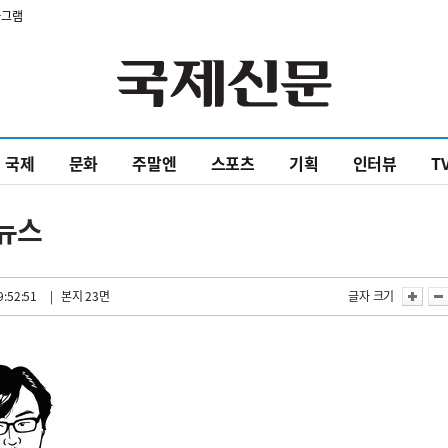
타그램
국제
문화
주말엔
스포츠
기획
인터뷰
T
 뉴스
9:52:51
| 본지 23면
글자 크기