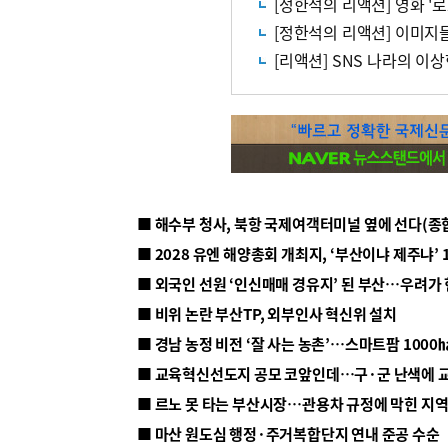
[정한석의 리액션] 영화 '
[정한석의 리액션] 이미지
[리액션] SNS 나라의 이
■ 해수부 청사, 북항 국제여객터미널 옆에 선다(종
■ 2028 유엔 해양총회 개최지, ‘부산이냐 제주냐’ 
■ 외국인 선원 ‘인신매매 경유지’ 된 부산…우려가
■ 비위 논란 부산TP, 외부인사 혁신위 설치
■ 르노 못 타는 부산시장…관용차 규정에 막힌 지
■ 마산 원도심 행정·주거복합단지 연내 준공 수순