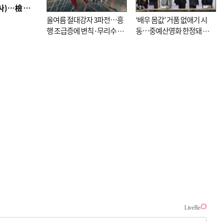
■ 검사 신분 버리고 직급하향(10년 이하 저연차 검사)…檢 중수청행 기피
올여름 절대강자 3파전…흥
‘배우 몸값’ 거품 없애기 시
행 조급증에 변칙·무리수 마
동…중예산영화 한정돼 실
케팅도
효성 의문도