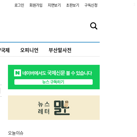
2
로그인
회원가입
지면보기
초판보기
구독신청
V국제
오피니언
부산말사전
오늘
이슈