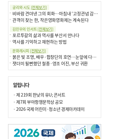
궁리와 시도
[전체보기]
비바람 견뎌낸 그의 회화…마침내 ‘고정관념 감옥’서 해방
관객이 찾는 한, 작은영화영화제는 계속된다
김민우의 인서트
[전체보기]
포르투갈의 삶과 역사를 부산서 만나다
역사를 기억하고 재현하는 방법
문화레시피
[전체보기]
붉은 빛 조명, 배우·합창단의 호연…눈앞에 다가온 부산오페라하우스
잿더미 될뻔했던 철종·영조 어진, 부산 귀환
박현주의 신간돋보기
[전체보기]
현실의 고통, 은유의 詩로 담다 外
알립니다
달구비·여우비…다양한 비 이름 外
박현주의 책 이야기
· 제 219회 한낮의 유U; 콘서트
[전체보기]
세계유산 ‘한국의 갯벌’ 얼마나 알고 있나요
· 제7회 부마항쟁문학상 공모
더위가 깨운 감각과 추억…여름! 이리 사랑할 줄이야
· 2026 국제 어린이·청소년 경제아카데미
아침의 갤러리
[전체보기]
제니스 채-푸른 냄새의 부산
문재필-여름_저녁무렵의호수
이 한편의 시조
[전체보기]