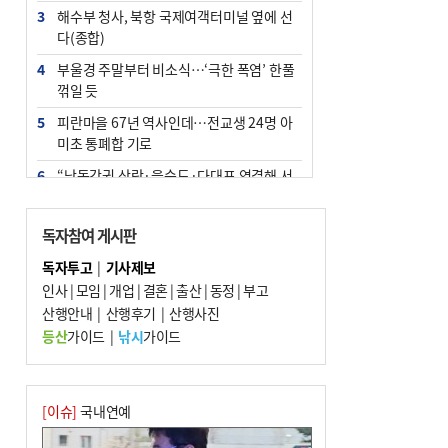
3
해수부 청사, 북항 국제여객터미널 옆에 선
다(종합)
4
부울경 주말부터 비소식…‘극한 폭염’ 한풀
꺾일 듯
5
피란마을 67년 역사인데…전교생 24명 아
미초 통폐합 기로
6
“낙동강권 삼락·을숙도·다대포 연결해 서
부산 관광 키우자”
7
오늘의 날씨- 2026년 8월 7일
독자참여 게시판
8
외국인 선원 ‘인신매매 경유지’ 된 부산…
독자투고
|
기사제보
우려가 현실로
인사
|
모임
|
개업
|
결혼
|
출산
|
동정
|
부고
9
산행안내
[사설] 해수부 신청사 북항으로 확정, 해양
|
산행후기
|
산행사진
수도 도약의 전환점
등산
가이드
|
낚시
가이드
10
르노 못 타는 부산시장…관용차 규정에 막
힌 지역기업 응원
[이슈]
국내연예