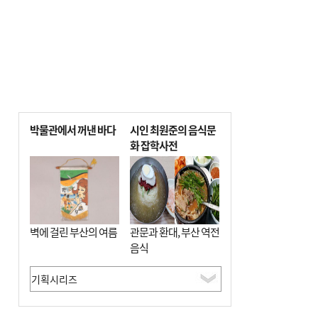
박물관에서 꺼낸 바다
시인 최원준의 음식문
화 잡학사전
벽에 걸린 부산의 여름
관문과 환대, 부산 역전
음식