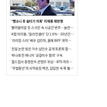
‘뺑소니 후 술타기 의혹’ 이재룡 재판행
빨려들어갈 듯 스크린 속 시공간 변주…놀란의 메시지는 ‘전쟁 속죄’
K팝 아이돌, '밀리언셀러' 단 1.6%…30년간 등장 1182개팀 전수조사
‘라이징 스타’ 배우 김민하, 올해 BIFF 개막식 사회자 확정
친일 논란 빚은 가수 남인수 공개 토론회 열린다.
박나래 전 매니저 ‘공갈미수 혐의’ 구속
월드컵서 증명한 K-콘텐츠 위상…BTS 하프타임쇼·정호연 트로피 세리머니
‘무법중년’의 사적응징 액션, 답답한 속 확 뚫어주네