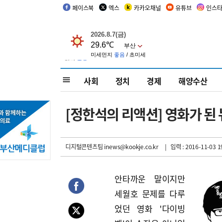
페이스북
엑스
카카오채널
유튜브
인스
사회
정치
경제
해양수산
[정한석의 리액션] 영화가 된
디지털콘텐츠팀 inews@kookje.co.kr
| 입력 : 2016-11-03 1
안타까운 말이지만
세월호 문제를 다루
었던 영화 '다이빙