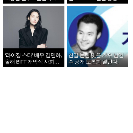
지는 ‘전쟁 속죄’
1182개팀 전수조사
‘라이징 스타’ 배우 김민하,
친일 논란 빚은 가수 남인
올해 BIFF 개막식 사회자
수 공개 토론회 열린다.
확정