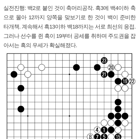
실전진행: 백2로 붙인 것이 축머리공작. 흑3에 백4이하 축
으로 몰아 12까지 양쪽을 맞보기로 한 것이 백이 준비한
타개책. 계속해서 흑13이하 백18까지는 서로 최선의 응접.
그러나 선수를 쥔 흑이 19부터 공세를 취하며 주도권을 잡
아서는 흑의 우세가 확실해졌다.