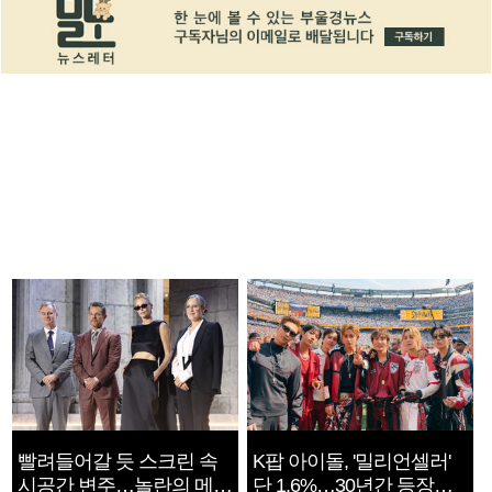
빨려들어갈 듯 스크린 속
K팝 아이돌, '밀리언셀러'
시공간 변주…놀란의 메시
단 1.6%…30년간 등장