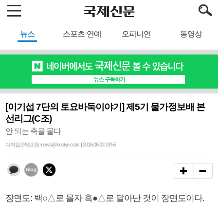
뉴스
스포츠·연예
오피니언
동영상
[이기섭 7단의 토요바둑이야기] 제5기 물가정보배 본
선리그(C조)
안 되는 축을 몰다
디지털콘텐츠팀 inews@kookje.co.kr | 2016.06.03 19:56
장면도: 백○△로 몰자 흑●△로 달아난 것이 장면도이다.