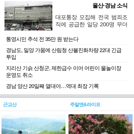
울산·경남 소식
대포통장 모집해 전국 범죄조
직에 공급한 일당 200명 무더
기 검거
통영시민 추석 전 35만 원 받는다
경남도, 밀양 가뭄에 산림청 산불진화차량 22대 긴급
투입
지리산 기슭 산청군, 제한급수 이어 어린이 물놀이장
운영도 취소
경남 양산 20일째 열대야…역대 최장 기록
근교산
주말엔&라이프