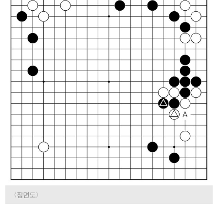
〈장면도〉