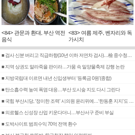
<84> 관문과 환대, 부산 역전
<83> 여름 제주, 벤자리와 독
음식
가시치
■ 검사 신분 버리고 직급하향(10년 이하 저연차 검사)…檢 중수청행 기피
■ 지역 상권도 말라죽을 판이라…가뭄 속 밀양물축제 강행 논란
■ 지방국립대 이르면 내년 신입생부터 ‘등록금 0원’(종합)
■ 탄소흡수력 높여 폭염 대응…부산 도시숲 지도 다시 그린다
■ 국힘 부산시당, ‘정이한 조력’ 시의원 윤리위에…‘한동훈 지지’도 신고접수
■ 의료헬스 신성장 산업 키운다더니…부산서구 준비 부실
■ 도박사이트 범죄수익 70억 전액 환수