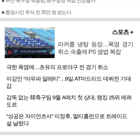
■ 부산 북구청 쑥뜸방, 前구청장 책임 인정될까
■ 통영시민 추석 전 35만 원 받는다
스포츠 +
라커룸 냉탕 등장…폭염 경기
취소 속출에 PS 셈법 복잡
극한 폭염에…초유의 프로야구 전 경기 취소
이강인 “아우파 알레티”…9일 AT마드리드 데뷔전 기대
감
감독 없는 韓축구팀 9월 A매치 첫 상대, 랭킹 25위 에콰
도르
“성공은 자이언츠서” 이정후, 멀티홈런으로 트레이드
설 날렸다