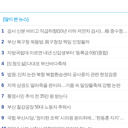
[많이 본 뉴스]
1
검사 신분 버리고 직급하향(10년 이하 저연차 검사)…檢 중수청행 기피
2
부산 북구청 쑥뜸방, 前구청장 책임 인정될까
3
지방국립대 이르면 내년 신입생부터 ‘등록금 0원’(종합)
4
[도청도설] 다대포 부산바다축제
5
법원, 단차 논란 북항 복합환승센터 공사중지 관련 현장검증
6
지역 상권도 말라죽을 판이라…가뭄 속 밀양물축제 강행 논란
7
통영시민 추석 전 35만 원 받는다
8
부산 철강공장 50대 노동자 추락사
9
국힘 부산시당, ‘정이한 조력’ 시의원 윤리위에…‘한동훈 지지’도 신고접수