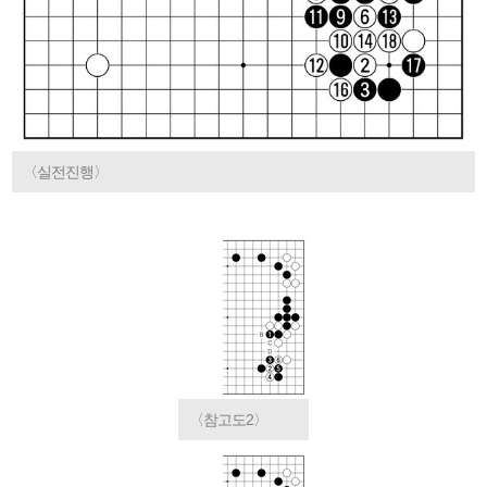
〈실전진행〉
〈참고도2〉