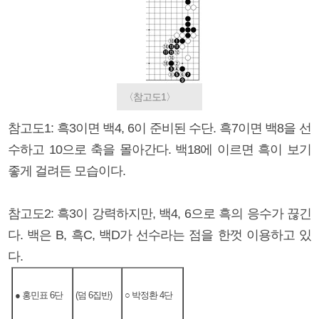
〈참고도1〉
참고도1: 흑3이면 백4, 6이 준비된 수단. 흑7이면 백8을 선
수하고 10으로 축을 몰아간다. 백18에 이르면 흑이 보기
좋게 걸려든 모습이다.
참고도2: 흑3이 강력하지만, 백4, 6으로 흑의 응수가 끊긴
다. 백은 B, 흑C, 백D가 선수라는 점을 한껏 이용하고 있
다.
● 홍민표 6단
(덤 6집반)
○ 박정환 4단