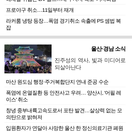
프로야구 취소…11일부터 재개
라커룸 냉탕 등장…폭염 경기취소 속출에 PS 셈법 복
잡
울산·경남 소식
진주성의 역사, 빛과 미디어로
되살아난다
마산 원도심 행정·주거복합단지 연내 준공 수순
폭염에 온열질환 등 안전사고 우려… 양산시, '어필 레
이스' 취소
창녕 중부내륙고속도로서 포탄 발견…살상력 없는 모
의탄으로 밝혀져
입원환자가 연달아 사망한 울산 한 정신의료기관 폐원