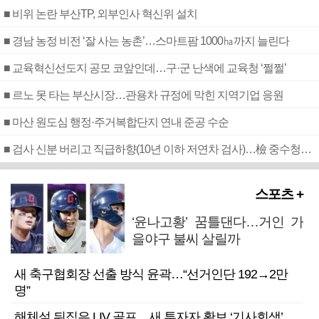
■ 비위 논란 부산TP, 외부인사 혁신위 설치
■ 경남 농정 비전 ‘잘 사는 농촌’…스마트팜 1000㏊까지 늘린다
■ 교육혁신선도지 공모 코앞인데…구·군 난색에 교육청 ‘쩔쩔’
■ 르노 못 타는 부산시장…관용차 규정에 막힌 지역기업 응원
■ 마산 원도심 행정·주거복합단지 연내 준공 수순
■ 검사 신분 버리고 직급하향(10년 이하 저연차 검사)…檢 중수청행 기피
스포츠 +
‘윤나고황’ 꿈틀댄다…거인 가
을야구 불씨 살릴까
새 축구협회장 선출 방식 윤곽…“선거인단 192→2만
명”
해체설 뒤집은 LIV 골프…새 투자자 확보 ‘기사회생’