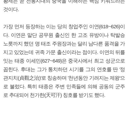
황제는 곧 전통시대의 중국을 이해하는 핵심 키워드라는
것이다.
가장 먼저 등장하는 이는 당의 창업주인 이연(618~626)이
다. 이연은 말단 공무원 출신인 한 고조 유방이나 탁발승
노릇까지 했던 명 태조 주원장과는 달리 남다른 품격을 가
지고 있었는데 귀족 가문 출신이라는 점이다. 이연의 뒤를
잇는 태종 이세민(627~649)은 중국사에서 최고 성군으로
꼽힌다. 후대는 그가 통치하던 시기를 그의 연호를 딴 '정
관지치(貞觀之治)'로 칭송하며 '천년동안 기려지는 제왕'으
로 불렀다. 특히 태종은 주변 민족들에 의해 공동의 군주
로 추대되어 천가한(天可汗) 칭호를 받기도 했다.