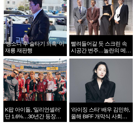
‘뺑소니 후 술타기 의혹’ 이
빨려들어갈 듯 스크린 속
재룡 재판행
시공간 변주…놀란의 메시
지는 ‘전쟁 속죄’
K팝 아이돌, '밀리언셀러'
‘라이징 스타’ 배우 김민하,
단 1.6%…30년간 등장
올해 BIFF 개막식 사회자
1182개팀 전수조사
확정