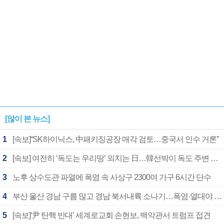
[많이 본 뉴스]
1
[속보]“SK하이닉스, 中패키징공장 매각 검토…중국서 인수 거론”
2
[속보] 여전히 ‘독도는 우리땅’ 외치는 日…韓선박이 독도 주변 해양조사 활동하자 반발
3
노후 상수도관 파열에 폭염 속 사상구 2300여 가구 6시간 단수
4
부산 울산 경남 구름 많고 경남 북서내륙 소나기…폭염·열대야 계속
5
[속보]‘尹 탄핵 반대’ 세계로교회 손현보, 백악관서 트럼프 접견