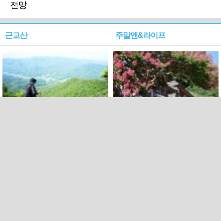
전망
근교산
주말엔&라이프
근교산&그너머…상주·문경
폭염보다 더 뜨거워라…100
청화산~시루봉
일을 붉게 불태울 ‘선비정신’
피었네
PC버전
엑스
페이스북
Copyright ⓒ 2015 All rights reserved by 국제신문