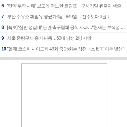
6
‘탄약 부족 사태’ 보도에 격노한 트럼프…군사기밀 유출자 색출 지시
7
부산 주유소 휘발유 평균가 ℓ당 1849원… 전주보다 3원 ↓
8
[속보] ‘심판 성접대’ 논란 축구협회 공식 사과…“현재는 부적절 행위 없어”
9
서울 중랑구서 흉기 난동…60대 남성 2명 사망
10
"올해 코스피 사이드카 43회 중 25회는 삼전닉스 ETF 이후 발생"