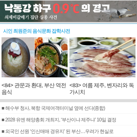
시인 최원준의 음식문화 잡학사전
<84> 관문과 환대, 부산 역전
<83> 여름 제주, 벤자리와 독
음식
가시치
■ 해수부 청사, 북항 국제여객터미널 옆에 선다(종합)
■ 2028 유엔 해양총회 개최지, ‘부산이냐 제주냐’ 10일 결정
■ 외국인 선원 ‘인신매매 경유지’ 된 부산…우려가 현실로