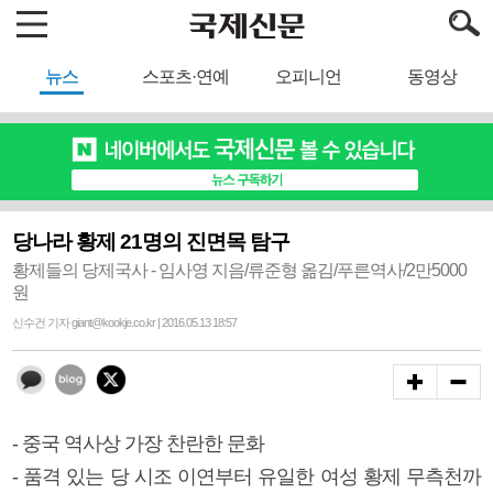
뉴스
스포츠·연예
오피니언
동영상
당나라 황제 21명의 진면목 탐구
황제들의 당제국사 - 임사영 지음/류준형 옮김/푸른역사/2만5000
원
신수건 기자 giant@kookje.co.kr | 2016.05.13 18:57
- 중국 역사상 가장 찬란한 문화
- 품격 있는 당 시조 이연부터 유일한 여성 황제 무측천까