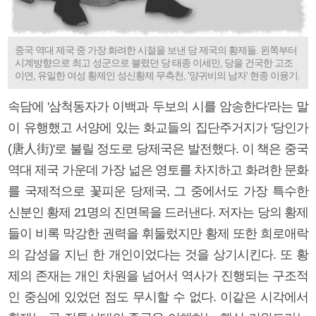
중국 역대 제국 중 가장 화려한 시절을 보낸 당 제국의 황제들. 왼쪽부터
시계방향으로 최고 성군으로 불렸던 당 태종 이세민, 당을 건국한 고조
이연, 유일한 여성 황제인 성신황제 무측천, '양귀비의 남자' 현종 이융기.
속담에 '삼척동자가 이백과 두보의 시를 암송한다'라는 말
이 유행했고 서양에 있는 화교들의 집단주거지가 '당인가
(唐人街)'로 불릴 정도로 당제국은 발전했다. 이 책은 중국
역대 제국 가운데 가장 넒은 영토를 차지하고 화려한 문화
를 국제적으로 꽃피운 당제국, 그 중에서도 가장 특수한
신분인 황제 21명의 진면목을 드러낸다. 저자는 당의 황제
들이 비록 막강한 권력을 휘둘렀지만 황제 또한 희로애락
의 감성을 지닌 한 개인이었다는 것을 상기시킨다. 또 황
제의 존재는 개인 차원을 넘어서 역사가 진행되는 구조적
인 중심에 있었던 점도 무시할 수 없다. 이같은 시각에서