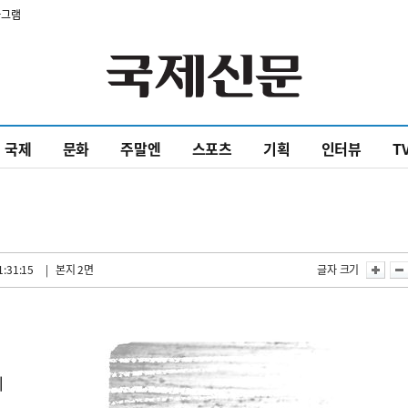
타그램
국제
문화
주말엔
스포츠
기획
인터뷰
T
1:31:15
| 본지 2면
글자 크기
에