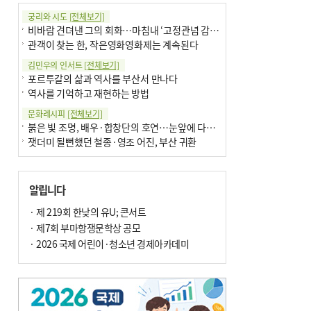
궁리와 시도
[전체보기]
비바람 견뎌낸 그의 회화…마침내 ‘고정관념 감옥’서 해방
관객이 찾는 한, 작은영화영화제는 계속된다
김민우의 인서트
[전체보기]
포르투갈의 삶과 역사를 부산서 만나다
역사를 기억하고 재현하는 방법
문화레시피
[전체보기]
붉은 빛 조명, 배우·합창단의 호연…눈앞에 다가온 부산오페라하우스
잿더미 될뻔했던 철종·영조 어진, 부산 귀환
박현주의 신간돋보기
[전체보기]
현실의 고통, 은유의 詩로 담다 外
알립니다
달구비·여우비…다양한 비 이름 外
박현주의 책 이야기
· 제 219회 한낮의 유U; 콘서트
[전체보기]
세계유산 ‘한국의 갯벌’ 얼마나 알고 있나요
· 제7회 부마항쟁문학상 공모
더위가 깨운 감각과 추억…여름! 이리 사랑할 줄이야
· 2026 국제 어린이·청소년 경제아카데미
아침의 갤러리
[전체보기]
제니스 채-푸른 냄새의 부산
문재필-여름_저녁무렵의호수
이 한편의 시조
[전체보기]