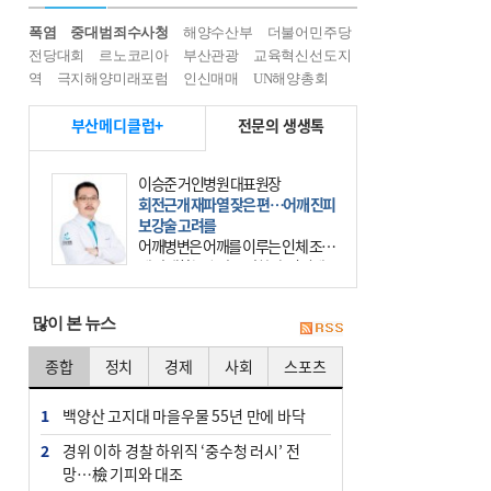
폭염
중대범죄수사청
해양수산부
더불어민주당
전당대회
르노코리아
부산관광
교육혁신선도지
역
극지해양미래포럼
인신매매
UN해양총회
부산메디클럽+
전문의 생생톡
이승준 거인병원 대표원장
회전근개 재파열 잦은 편…어깨 진피
보강술 고려를
어깨병변은 어깨를 이루는 인체 조직
에 발생하는 손상을 말한다. 여기에
는 오십견과 회전근개 증후군, 어깨
의 석회성 힘줄염 등이 있다. 국민건
많이 본 뉴스
강보험에 의하면 어깨병변
종합
정치
경제
사회
스포츠
1
백양산 고지대 마을우물 55년 만에 바닥
2
경위 이하 경찰 하위직 ‘중수청 러시’ 전
망…檢 기피와 대조