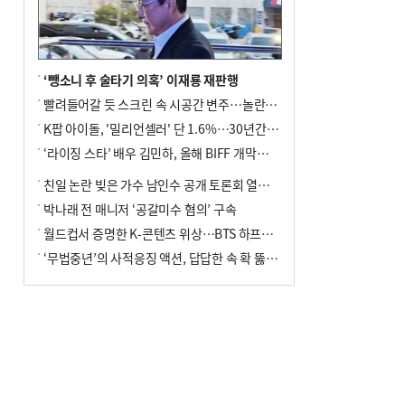
‘뺑소니 후 술타기 의혹’ 이재룡 재판행
빨려들어갈 듯 스크린 속 시공간 변주…놀란의 메시지는 ‘전쟁 속죄’
K팝 아이돌, '밀리언셀러' 단 1.6%…30년간 등장 1182개팀 전수조사
‘라이징 스타’ 배우 김민하, 올해 BIFF 개막식 사회자 확정
친일 논란 빚은 가수 남인수 공개 토론회 열린다.
박나래 전 매니저 ‘공갈미수 혐의’ 구속
월드컵서 증명한 K-콘텐츠 위상…BTS 하프타임쇼·정호연 트로피 세리머니
‘무법중년’의 사적응징 액션, 답답한 속 확 뚫어주네