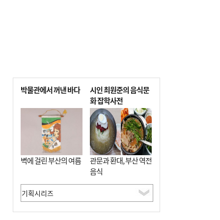
박물관에서 꺼낸 바다
시인 최원준의 음식문
화 잡학사전
벽에 걸린 부산의 여름
관문과 환대, 부산 역전
음식