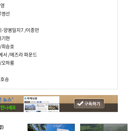
은영
/류명선
이-양봉일지7 /이종만
/배기현
 /최승호
에서 /에즈라 파운드
 /오하룡
정호승
합)