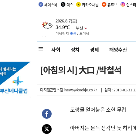
페이스북
엑스
카카오채널
유튜브
인스
사회
정치
경제
해양수산
[아침의 시] 大口 /박철석
디지털콘텐츠팀 inews@kookje.co.kr
| 입력 : 2013-01-31 2
도랑물 얼어붙은 소한 무렵
아버지는 문득 생각난 듯 허리