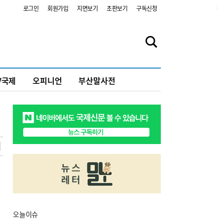
2
로그인
회원가입
지면보기
초판보기
구독신청
V국제
오피니언
부산말사전
오늘
이슈