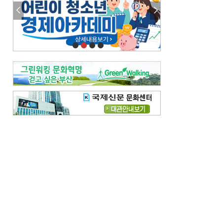
참선 /오기환
고향 /김진규
주말 영화 박스오피스
[전체보기]
‘스파이더맨’ 개봉 5일 만에 300만 돌풍…박스오피스·예매율 동시 1위
‘호프’ 개봉 11일 만에 관객 300만…‘스파이더맨’ 예매율 68.8% 1위
오늘의 운세-
[전체보기]
오늘의 운세- 2026년 8월 6일 (음 6월 24일)
오늘의 운세- 2026년 8월 5일 (음 6월 23일)
조해훈의 고전 속 이 문장
[전체보기]
입추 지났는데도 덥다며 신유안에게 보낸 박규수의 편지
불볕더위 지속되다 단비 내려 시 읊은 조선 후기 신익전