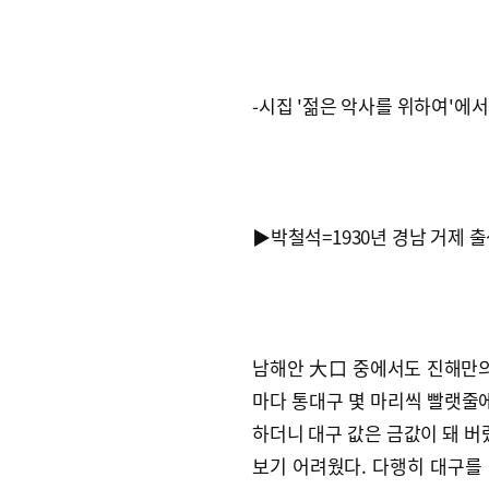
-시집 '젊은 악사를 위하여'에서
▶박철석=1930년 경남 거제 출생
남해안 大口 중에서도 진해만의 
마다 통대구 몇 마리씩 빨랫줄에
하더니 대구 값은 금값이 돼 버
보기 어려웠다. 다행히 대구를