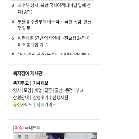
3
해수부 청사, 북항 국제여객터미널 옆에 선
다(종합)
4
부울경 주말부터 비소식…‘극한 폭염’ 한풀
꺾일 듯
5
피란마을 67년 역사인데…전교생 24명 아
미초 통폐합 기로
6
“낙동강권 삼락·을숙도·다대포 연결해 서
부산 관광 키우자”
7
오늘의 날씨- 2026년 8월 7일
독자참여 게시판
8
외국인 선원 ‘인신매매 경유지’ 된 부산…
독자투고
|
기사제보
우려가 현실로
인사
|
모임
|
개업
|
결혼
|
출산
|
동정
|
부고
9
산행안내
[사설] 해수부 신청사 북항으로 확정, 해양
|
산행후기
|
산행사진
수도 도약의 전환점
등산
가이드
|
낚시
가이드
10
르노 못 타는 부산시장…관용차 규정에 막
힌 지역기업 응원
[이슈]
국내연예