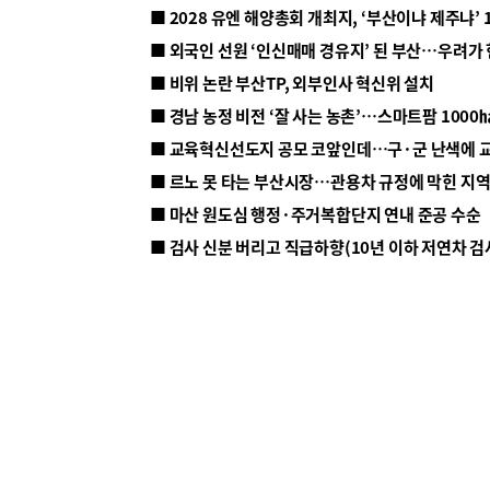
■ 2028 유엔 해양총회 개최지, ‘부산이냐 제주냐’ 
■ 외국인 선원 ‘인신매매 경유지’ 된 부산…우려가
■ 비위 논란 부산TP, 외부인사 혁신위 설치
■ 르노 못 타는 부산시장…관용차 규정에 막힌 지
■ 마산 원도심 행정·주거복합단지 연내 준공 수순