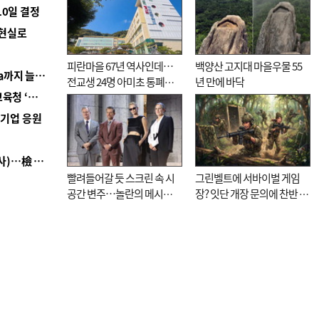
10일 결정
 현실로
피란마을 67년 역사인데…
백양산 고지대 마을우물 55
■ 경남 농정 비전 ‘잘 사는 농촌’…스마트팜 1000㏊까지 늘린다
전교생 24명 아미초 통폐합
년 만에 바닥
■ 교육혁신선도지 공모 코앞인데…구·군 난색에 교육청 ‘쩔쩔’
기로
역기업 응원
■ 검사 신분 버리고 직급하향(10년 이하 저연차 검사)…檢 중수청행 기피
빨려들어갈 듯 스크린 속 시
그린벨트에 서바이벌 게임
공간 변주…놀란의 메시지
장? 잇단 개장 문의에 찬반 논
는 ‘전쟁 속죄’
쟁