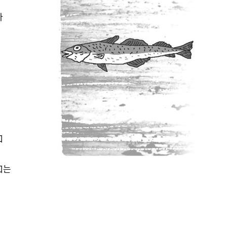
다
口
口는