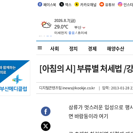
페이스북
엑스
카카오채널
유튜브
인스
사회
정치
경제
해양수산
[아침의 시] 부류별 처세법 /
디지털콘텐츠팀 inews@kookje.co.kr
| 입력 : 2013-01-28 2
삼류가 멋스러운 입성으로 행
면 바람둥이라 여기