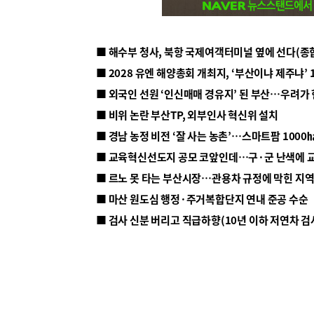
■ 해수부 청사, 북항 국제여객터미널 옆에 선다(종
■ 2028 유엔 해양총회 개최지, ‘부산이냐 제주냐’ 
■ 외국인 선원 ‘인신매매 경유지’ 된 부산…우려가
■ 비위 논란 부산TP, 외부인사 혁신위 설치
■ 르노 못 타는 부산시장…관용차 규정에 막힌 지
■ 마산 원도심 행정·주거복합단지 연내 준공 수순