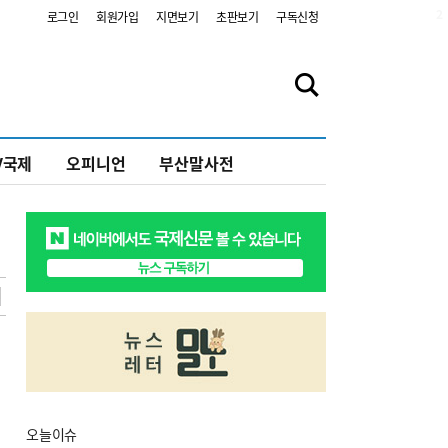
2
로그인
회원가입
지면보기
초판보기
구독신청
V국제
오피니언
부산말사전
오늘
이슈