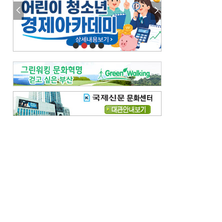
참선 /오기환
고향 /김진규
주말 영화 박스오피스
[전체보기]
‘스파이더맨’ 개봉 5일 만에 300만 돌풍…박스오피스·예매율 동시 1위
‘호프’ 개봉 11일 만에 관객 300만…‘스파이더맨’ 예매율 68.8% 1위
오늘의 운세-
[전체보기]
오늘의 운세- 2026년 8월 6일 (음 6월 24일)
오늘의 운세- 2026년 8월 5일 (음 6월 23일)
조해훈의 고전 속 이 문장
[전체보기]
입추 지났는데도 덥다며 신유안에게 보낸 박규수의 편지
불볕더위 지속되다 단비 내려 시 읊은 조선 후기 신익전