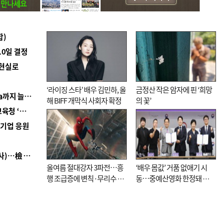
합)
10일 결정
 현실로
‘라이징 스타’ 배우 김민하, 올
금정산 작은 암자에 핀 ‘희망
■ 경남 농정 비전 ‘잘 사는 농촌’…스마트팜 1000㏊까지 늘린다
해 BIFF 개막식 사회자 확정
의 꽃’
■ 교육혁신선도지 공모 코앞인데…구·군 난색에 교육청 ‘쩔쩔’
역기업 응원
■ 검사 신분 버리고 직급하향(10년 이하 저연차 검사)…檢 중수청행 기피
올여름 절대강자 3파전…흥
‘배우 몸값’ 거품 없애기 시
행 조급증에 변칙·무리수 마
동…중예산영화 한정돼 실
케팅도
효성 의문도