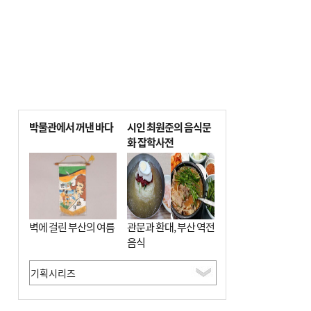
박물관에서 꺼낸 바다
시인 최원준의 음식문
화 잡학사전
벽에 걸린 부산의 여름
관문과 환대, 부산 역전
음식