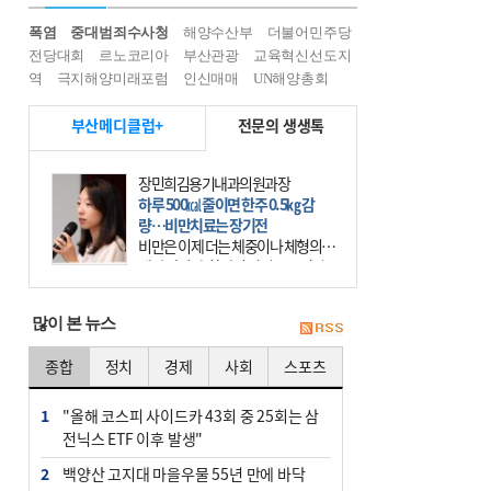
폭염
중대범죄수사청
해양수산부
더불어민주당
전당대회
르노코리아
부산관광
교육혁신선도지
역
극지해양미래포럼
인신매매
UN해양총회
부산메디클럽+
전문의 생생톡
장민희김용기내과의원과장
하루 500㎉ 줄이면 한주 0.5㎏ 감
량…비만치료는 장기전
비만은 이제 더는 체중이나 체형의 문
제가 아니다. 하나의 질병으로 인지
하고 치료와 관리를 해야 한다. 세계
보건기구(WHO)는 이미 1994년 비만
많이 본 뉴스
을 인류의 중요한
종합
정치
경제
사회
스포츠
1
"올해 코스피 사이드카 43회 중 25회는 삼
전닉스 ETF 이후 발생"
2
백양산 고지대 마을우물 55년 만에 바닥