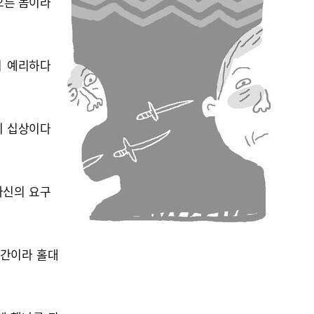
으른 놈이라
이 예리하다
기 십상이다
자신의 요구
인간이라 홀대