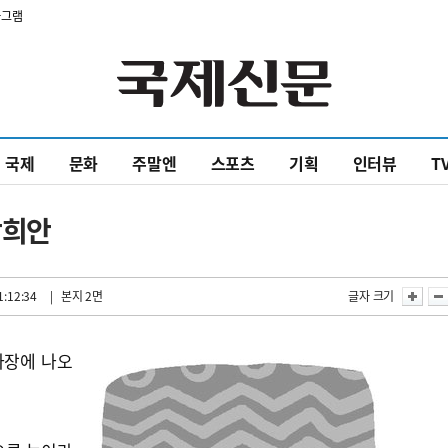
타그램
국제
문화
주말엔
스포츠
기획
인터뷰
T
강희안
1:12:34
| 본지 2면
글자 크기
사장에 나오