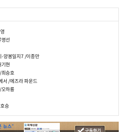
은영
/류명선
이-양봉일지7 /이종만
/배기현
 /최승호
에서 /에즈라 파운드
 /오하룡
정호승