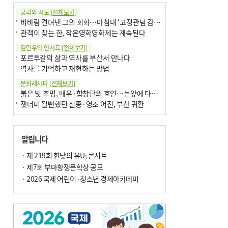
궁리와 시도
[전체보기]
비바람 견뎌낸 그의 회화…마침내 ‘고정관념 감옥’서 해방
관객이 찾는 한, 작은영화영화제는 계속된다
김민우의 인서트
[전체보기]
포르투갈의 삶과 역사를 부산서 만나다
역사를 기억하고 재현하는 방법
문화레시피
[전체보기]
붉은 빛 조명, 배우·합창단의 호연…눈앞에 다가온 부산오페라하우스
잿더미 될뻔했던 철종·영조 어진, 부산 귀환
박현주의 신간돋보기
[전체보기]
현실의 고통, 은유의 詩로 담다 外
알립니다
달구비·여우비…다양한 비 이름 外
박현주의 책 이야기
· 제 219회 한낮의 유U; 콘서트
[전체보기]
세계유산 ‘한국의 갯벌’ 얼마나 알고 있나요
· 제7회 부마항쟁문학상 공모
더위가 깨운 감각과 추억…여름! 이리 사랑할 줄이야
· 2026 국제 어린이·청소년 경제아카데미
아침의 갤러리
[전체보기]
제니스 채-푸른 냄새의 부산
문재필-여름_저녁무렵의호수
이 한편의 시조
[전체보기]