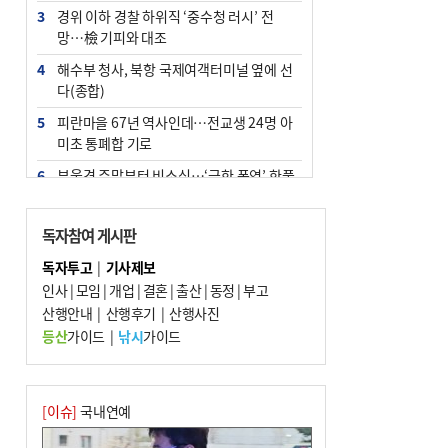
3
경위 이하 경찰 하위직 ‘중수청 러시’ 전
망…檢 기피와 대조
4
해수부 청사, 북항 국제여객터미널 옆에 선
다(종합)
5
피란마을 67년 역사인데…전교생 24명 아
미초 통폐합 기로
6
부울경 주말부터 비소식…‘극한 폭염’ 한풀
꺾일 듯
7
“낙동강권 삼락·을숙도·다대포 연결해 서
독자참여 게시판
부산 관광 키우자”
독자투고
|
기사제보
8
오늘의 날씨- 2026년 8월 7일
인사
|
모임
|
개업
|
결혼
|
출산
|
동정
|
부고
9
산행안내
외국인 선원 ‘인신매매 경유지’ 된 부산…
|
산행후기
|
산행사진
우려가 현실로
등산
가이드
|
낚시
가이드
10
[사설] 해수부 신청사 북항으로 확정, 해양
수도 도약의 전환점
[이슈]
국내연예