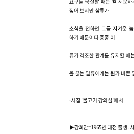
요구를 묵살할 때는 뭘 서운하
짚어 보지만 삼류가
소식을 전하면 그를 지겨운 
하기 때문이다 종종 이
류가 격조한 관계를 유지할 때
을 끊는 일류에게는 뭔가 바쁜 
-시집 '물고기 강의실'에서
▶강희안=1965년 대전 출생. 시