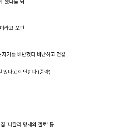
게 했나를 되
놈이라고 오판
는 자기를 배반했다 비난하고 전갈
일 있다고 예단한다 (중략)
집 '나탈리 망세의 첼로' 등.