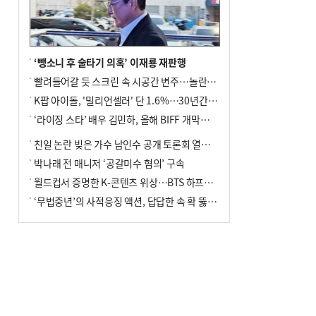
‘뺑소니 후 술타기 의혹’ 이재룡 재판행
빨려들어갈 듯 스크린 속 시공간 변주…놀란의 메시지는 ‘전쟁 속죄’
K팝 아이돌, '밀리언셀러' 단 1.6%…30년간 등장 1182개팀 전수조사
‘라이징 스타’ 배우 김민하, 올해 BIFF 개막식 사회자 확정
친일 논란 빚은 가수 남인수 공개 토론회 열린다.
박나래 전 매니저 ‘공갈미수 혐의’ 구속
월드컵서 증명한 K-콘텐츠 위상…BTS 하프타임쇼·정호연 트로피 세리머니
‘무법중년’의 사적응징 액션, 답답한 속 확 뚫어주네