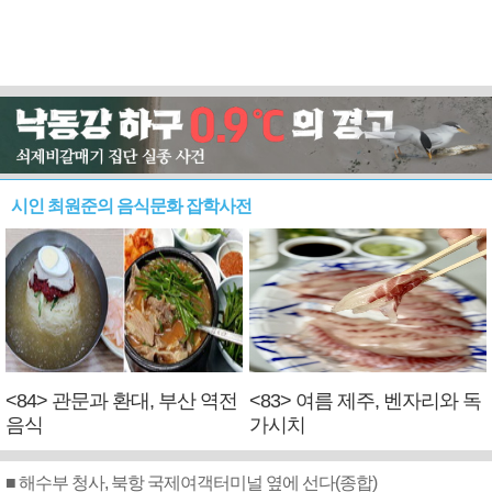
시인 최원준의 음식문화 잡학사전
<84> 관문과 환대, 부산 역전
<83> 여름 제주, 벤자리와 독
음식
가시치
■ 해수부 청사, 북항 국제여객터미널 옆에 선다(종합)