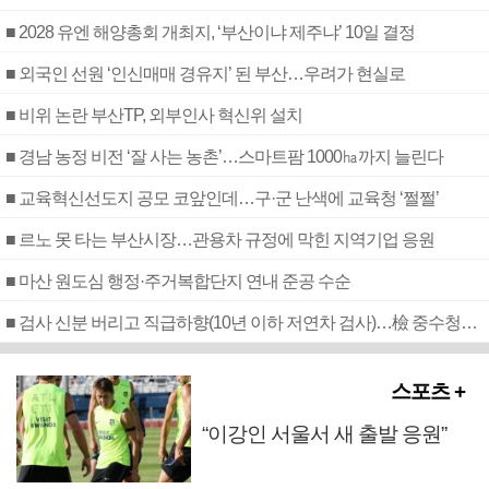
■ 2028 유엔 해양총회 개최지, ‘부산이냐 제주냐’ 10일 결정
■ 외국인 선원 ‘인신매매 경유지’ 된 부산…우려가 현실로
■ 비위 논란 부산TP, 외부인사 혁신위 설치
■ 경남 농정 비전 ‘잘 사는 농촌’…스마트팜 1000㏊까지 늘린다
■ 교육혁신선도지 공모 코앞인데…구·군 난색에 교육청 ‘쩔쩔’
■ 르노 못 타는 부산시장…관용차 규정에 막힌 지역기업 응원
■ 마산 원도심 행정·주거복합단지 연내 준공 수순
■ 검사 신분 버리고 직급하향(10년 이하 저연차 검사)…檢 중수청행 기피
스포츠 +
“이강인 서울서 새 출발 응원”