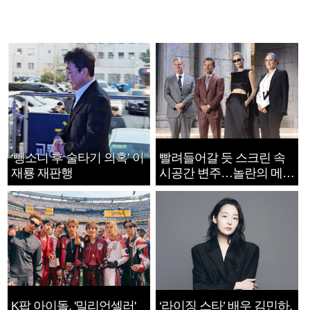
‘뺑소니 후 술타기 의혹’ 이
빨려들어갈 듯 스크린 속
재룡 재판행
시공간 변주…놀란의 메시
지는 ‘전쟁 속죄’
K팝 아이돌, '밀리언셀러'
‘라이징 스타’ 배우 김민하,