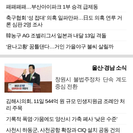
패패패패…부산아이파크 1부 승격 급제동
축구협회 ‘성 접대’ 의혹 일파만파…日도 의혹 연루 거
론 심판 2명 조사
韓농구 AG 조별리그서 일본과 내달 13일 격돌
‘윤나고황’ 꿈틀댄다…거인 가을야구 불씨 살릴까
울산·경남 소식
창원시 불법주정차 단속 계도
중심 전환
김해시의회, 11일 544억 원 규모 민생지원금 조례안 처
리 주목
기록적 폭염·가뭄에도 양산시 가축 폐사 ‘낮은 수준’
사천시 하동군, 사천공항 확장과 CIQ 설치 공동 건의