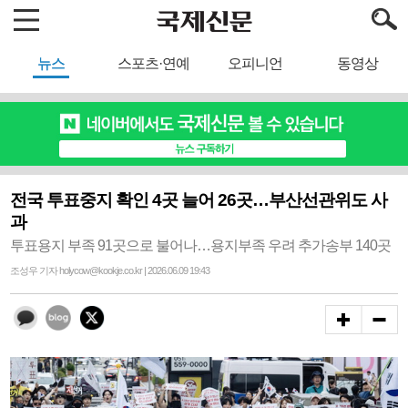
뉴스
스포츠·연예
오피니언
동영상
전국 투표중지 확인 4곳 늘어 26곳…부산선관위도 사
과
투표용지 부족 91곳으로 불어나…용지부족 우려 추가송부 140곳
조성우 기자 holycow@kookje.co.kr | 2026.06.09 19:43