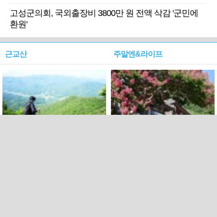
고성군의회, 국외출장비 3800만 원 전액 삭감 '군민에
환원'
근교산
주말엔&라이프
근교산&그너머…상주·문경
폭염보다 더 뜨거워라…100
청화산~시루봉
일을 붉게 불태울 ‘선비정신’
피었네
PC버전
엑스
페이스북
Copyright ⓒ 2015 All rights reserved by 국제신문