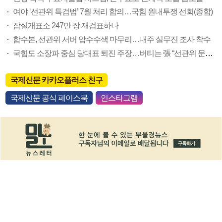
여야 ‘선관위 특검법’ 7월 처리 합의…국힘 원내투쟁 선회(종합)
잠실개표소 247만 장 재검표하나
합수본, 선관위 서버 압수수색 마무리…내주 실무진 조사 착수
국힘도 소장파 중심 당대표 퇴진 주장…버티는 張 “선관위 문제 우선”
국제신문 카카오플러스 친구
국제신문 공식 페이스북
인스타그램