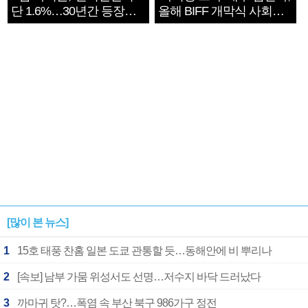
단 1.6%…30년간 등장
올해 BIFF 개막식 사회자
1182개팀 전수조사
확정
[많이 본 뉴스]
1
15호 태풍 찬홈 일본 도쿄 관통할 듯…동해안에 비 뿌리나
2
[속보] 남부 가뭄 위성서도 선명…저수지 바닥 드러났다
3
까마귀 탓?…폭염 속 부산 북구 986가구 정전