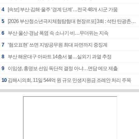
4
[속보] 부산·김해·울주 ‘경계 단계’…전국 48개 시군 가뭄
5
[2026 부산청소년극지체험탐험대 현장르포] 3회 : 석탄 탄광촌에서 북극 연구의 중심지로
6
부산·울산·경남 폭염 속 소나기·비…무더위는 지속
7
‘혐오표현’ 쓰면 지방공무원 최대 파면까지 중징계
8
부산 해운대구 아파트 14층서 불…실외기 과열 추정
9
이임생, 홍명보 선임 독단적 결정 아냐…면담 메모 제출
10
김해시의회, 11일 544억 원 규모 민생지원금 조례안 처리 주목