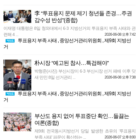
李 “투표용지 문제 제기 청년들 존경…주권
감수성 반성”(종합)
이재명 대통령은 8일 청와대에서 6·3 지방선거의 투표용지 부족 사태와 관
련해 4 ...
2026-06-08 오후 7:42
투표용지 부족 사태
,
중앙선거관리위원회
,
제9회 지방선
거
朴시장 “예고된 참사…특검해야”
박형준(사진) 부산시장이 6·3 부산시장 선거 패배 이후 닷
새 만인 8일 선거관리 ...
2026-06-08 오후 7:38
투표용지 부족 사태
,
중앙선거관리위원회
,
제9회 지방선
거
부산도 용지 없어 투표중단 확인…들끓는
여론(종합)
제9회 전국동시지방선거 당일 발생한 초유의 ‘투표용지
부족 사태’ 파문이 확산하는 ...
2026-06-07 오후 8:00