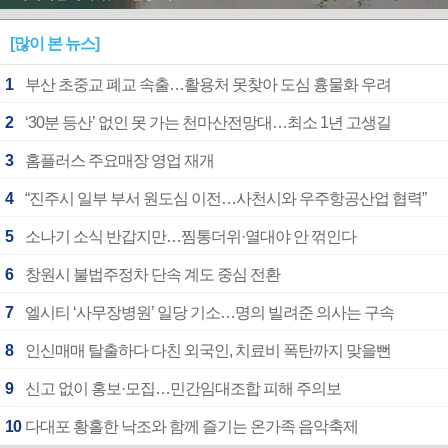
[많이 본 뉴스]
1
부산 초중교 폐교 속출…활용처 못찾아 도심 흉물화 우려
2
‘30분 등산’ 없인 못 가는 천마산전망대…최소 1년 고생길
3
홈플러스 주요매장 영업 재개
4
“진주시 일부 부서 원도심 이전…사천시와 우주항공산업 협력”
5
소나기 소식 반갑지만…찜통더위·열대야 안 꺾인다
6
창원시 불법주정차 단속 계도 중심 전환
7
엘시티 ‘사무장병원’ 일당 기소…명의 빌려준 의사는 구속
8
인신매매 탈출하다 다친 외국인, 치료비 폭탄까지 맞을뻔
9
신고 없이 홍보·모집…민간임대조합 피해 주의보
10
다대포 황홀한 낙조와 함께 즐기는 온가족 음악축제