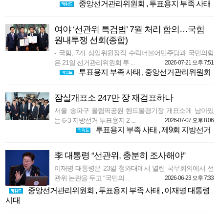
중앙선거관리위원회
,
투표용지 부족 사태
여야 ‘선관위 특검법’ 7월 처리 합의…국힘
원내투쟁 선회(종합)
- 국힘, 7개 상임위원장직 수락더불어민주당과 국민의힘
은 21일 선거관리위원회 투 ...
2026-07-21 오후 7:51
투표용지 부족 사태
,
중앙선거관리위원회
잠실개표소 247만 장 재검표하나
서울 송파구 올림픽공원 핸드볼경기장 개표소에 남아있
는 6·3 지방선거 투표용지 2 ...
2026-07-07 오후 8:06
투표용지 부족 사태
,
제9회 지방선거
李 대통령 “선관위, 충분히 조사해야”
이재명 대통령은 23일 청와대에서 열린 국무회의에서 선
관위 논란을 두고 “국민의 ...
2026-06-23 오후 7:33
중앙선거관리위원회
,
투표용지 부족 사태
,
이재명 대통령
시대