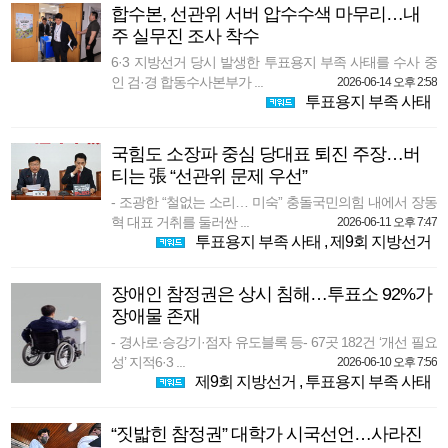
합수본, 선관위 서버 압수수색 마무리…내
주 실무진 조사 착수
6·3 지방선거 당시 발생한 투표용지 부족 사태를 수사 중
인 검·경 합동수사본부가 ...
2026-06-14 오후 2:58
투표용지 부족 사태
국힘도 소장파 중심 당대표 퇴진 주장…버
티는 張 “선관위 문제 우선”
- 조광한 “철없는 소리… 미숙” 충돌국민의힘 내에서 장동
혁 대표 거취를 둘러싼 ...
2026-06-11 오후 7:47
투표용지 부족 사태
,
제9회 지방선거
장애인 참정권은 상시 침해…투표소 92%가
장애물 존재
- 경사로·승강기·점자 유도블록 등- 67곳 182건 ‘개선 필요
성’ 지적6·3 ...
2026-06-10 오후 7:56
제9회 지방선거
,
투표용지 부족 사태
“짓밟힌 참정권” 대학가 시국선언…사라진