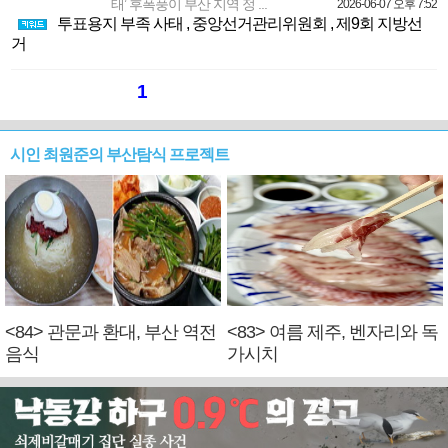
태’ 후폭풍이 부산 지역 정 ...
2026-06-07 오후 7:52
투표용지 부족 사태
,
중앙선거관리위원회
,
제9회 지방선
거
1
시인 최원준의 부산탐식 프로젝트
<84> 관문과 환대, 부산 역전
<83> 여름 제주, 벤자리와 독
음식
가시치