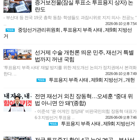
증거보전물(잠실 투표소 투표용지 상자) 논
란도
- 부산대 등 전국 19곳 총학 동참- 학생들도 과잠시위로 지지 의사- 전공노 “
...
2026-06-10 오후 7:54
중앙선거관리위원회
,
투표용지 부족 사태
,
제9회 지방선
거
선거제 수술 개헌론 띄운 민주, 재선거 특별
법까지 꺼낸 국힘
‘투표용지 부족 사태’ 재발 방지를 위한 제도개선 논의가 정치권에서 본격화
한다. ...
2026-06-10 오후 7:49
투표용지 부족 사태
,
제9회 지방선거
,
개헌
전면 재선거 외친 장동혁…오세훈 “중대 위
법 아니면 안 돼”(종합)
- 이준석 “윤 어게인 정당돼” 비판국민의힘 장동혁 대표가
6·3 지방선거 투표용 ...
2026-06-09 오후 7:46
투표용지 부족 사태
,
제9회 지방선거