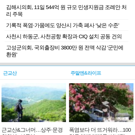
김해시의회, 11일 544억 원 규모 민생지원금 조례안 처
리 주목
기록적 폭염·가뭄에도 양산시 가축 폐사 ‘낮은 수준’
사천시 하동군, 사천공항 확장과 CIQ 설치 공동 건의
고성군의회, 국외출장비 3800만 원 전액 삭감 '군민에
환원'
근교산
주말엔&라이프
근교산&그너머…상주·문경
폭염보다 더 뜨거워라…100