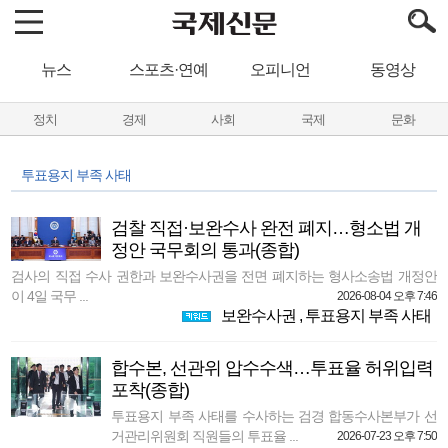
뉴스
스포츠·연예
오피니언
동영상
정치
경제
사회
국제
문화
투표용지 부족 사태
검찰 직접·보완수사 완전 폐지…형소법 개
정안 국무회의 통과(종합)
검사의 직접 수사 권한과 보완수사권을 전면 폐지하는 형사소송법 개정안
이 4일 국무 ...
2026-08-04 오후 7:46
보완수사권
,
투표용지 부족 사태
합수본, 선관위 압수수색…투표율 허위입력
포착(종합)
투표용지 부족 사태를 수사하는 검경 합동수사본부가 선
거관리위원회 직원들의 투표율 ...
2026-07-23 오후 7:50