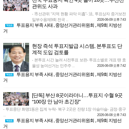
전국 투표중지 확인 4곳 늘어 26곳…부산선
관위도 사과
- 市선관위 “지역 현황 파악 미흡”- 法, 투표상자 증거보전
일부수용제9회 전국 ...
2026-06-09 오후 7:43
투표용지 부족 사태
,
중앙선거관리위원회
,
제9회 지방선
거
현장 즉석 투표지발급 시스템, 본투표도 단
계적 도입 검토를
- 본투표 시간 늘려 사전투표 보완- 투표소별로 개표 땐 효
율성 높여선거는 민주주 ...
2026-06-09 오후 7:42
투표용지 부족 사태
,
중앙선거관리위원회
,
제9회 지방선
거
[단독] 부산 8곳이라더니…투표지 수혈 9곳
“100장 안 남아 초긴장”
- 투표중단 화명1동은 집계 누락- 북구 2곳은 잔량 1장 아슬아슬- 금정·중구
...
2026-06-08 오후 7:43
투표용지 부족 사태
,
중앙선거관리위원회
,
제9회 지방선
거