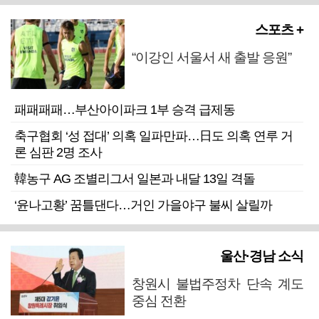
스포츠 +
“이강인 서울서 새 출발 응원”
패패패패…부산아이파크 1부 승격 급제동
축구협회 ‘성 접대’ 의혹 일파만파…日도 의혹 연루 거
론 심판 2명 조사
韓농구 AG 조별리그서 일본과 내달 13일 격돌
‘윤나고황’ 꿈틀댄다…거인 가을야구 불씨 살릴까
울산·경남 소식
창원시 불법주정차 단속 계도
중심 전환