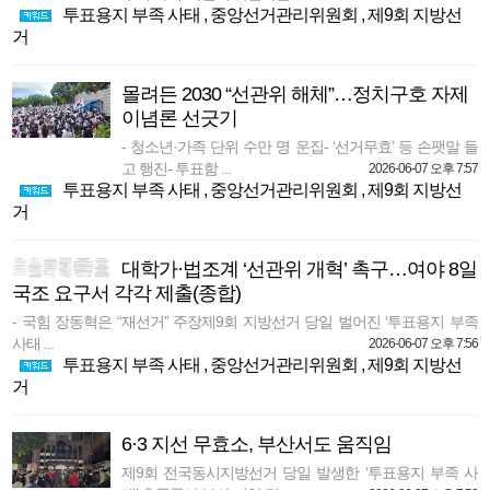
투표용지 부족 사태
,
중앙선거관리위원회
,
제9회 지방선
거
몰려든 2030 “선관위 해체”…정치구호 자제
이념론 선긋기
- 청소년·가족 단위 수만 명 운집- ‘선거무효’ 등 손팻말 들
고 행진- 투표함 ...
2026-06-07 오후 7:57
투표용지 부족 사태
,
중앙선거관리위원회
,
제9회 지방선
거
대학가·법조계 ‘선관위 개혁’ 촉구…여야 8일
국조 요구서 각각 제출(종합)
- 국힘 장동혁은 “재선거” 주장제9회 지방선거 당일 벌어진 ‘투표용지 부족
사태 ...
2026-06-07 오후 7:56
투표용지 부족 사태
,
중앙선거관리위원회
,
제9회 지방선
거
6·3 지선 무효소, 부산서도 움직임
제9회 전국동시지방선거 당일 발생한 ‘투표용지 부족 사