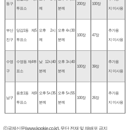
동구
200장
100장
투표소
께
분께
지 미사용
부산
당감1동 제5
오후 2시
오후 4시30
추가용
100장
47장
진구
투표소
께
분께
지 미사용
수영
수영동 제4투
낮 12시40
오후 3시40
추가용
100장
39장
구
표소
분께
분께
지 미사용
용호1동 제9
오후 5시35
오후 5시55
추가용
남구
100장
26장
투표소
분께
분께
지 미사용
ⓒ국제신문(www.kookje.co.kr), 무단 전재 및 재배포 금지