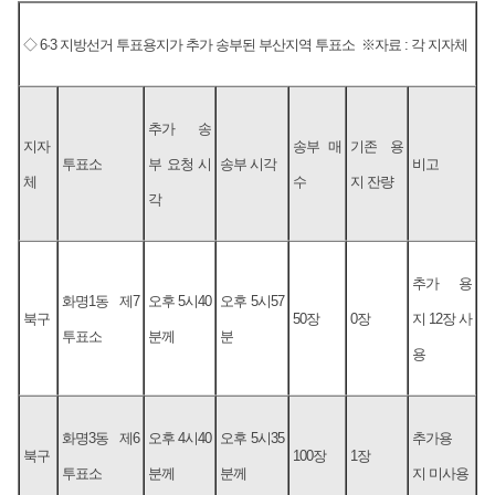
◇ 6·3 지방선거 투표용지가 추가 송부된 부산지역 투표소 ※자료 : 각 지자체
추가 송
지자
송부 매
기존 용
투표소
부 요청 시
송부 시각
비고
체
수
지 잔량
각
추가 용
화명1동 제7
오후 5시40
오후 5시57
북구
50장
0장
지 12장 사
투표소
분께
분
용
화명3동 제6
오후 4시40
오후 5시35
추가용
북구
100장
1장
투표소
분께
분께
지 미사용