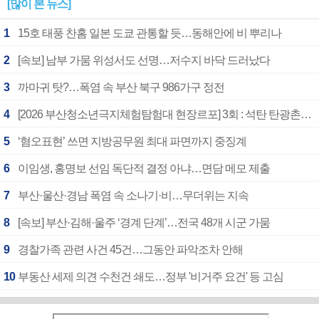
[많이 본 뉴스]
1
15호 태풍 찬홈 일본 도쿄 관통할 듯…동해안에 비 뿌리나
2
[속보] 남부 가뭄 위성서도 선명…저수지 바닥 드러났다
3
까마귀 탓?…폭염 속 부산 북구 986가구 정전
4
[2026 부산청소년극지체험탐험대 현장르포] 3회 : 석탄 탄광촌에서 북극 연구의 중심지로
5
‘혐오표현’ 쓰면 지방공무원 최대 파면까지 중징계
6
이임생, 홍명보 선임 독단적 결정 아냐…면담 메모 제출
7
부산·울산·경남 폭염 속 소나기·비…무더위는 지속
8
[속보] 부산·김해·울주 ‘경계 단계’…전국 48개 시군 가뭄
9
경찰가족 관련 사건 45건…그동안 파악조차 안해
10
부동산 세제 의견 수천건 쇄도…정부 '비거주 요건' 등 고심