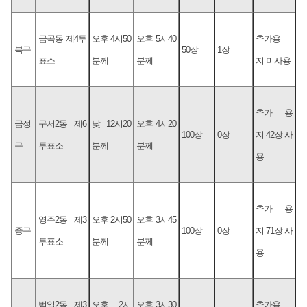
금곡동 제4투
오후 4시50
오후 5시40
추가용
북구
50장
1장
표소
분께
분께
지 미사용
추가 용
금정
구서2동 제6
낮 12시20
오후 4시20
100장
0장
지 42장 사
구
투표소
분께
분께
용
추가 용
영주2동 제3
오후 2시50
오후 3시45
중구
100장
0장
지 71장 사
투표소
분께
분께
용
범일2동 제3
오후 2시
오후 3시30
추가용