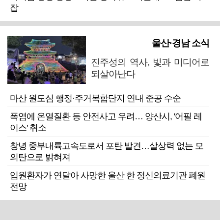
잡
울산·경남 소식
진주성의 역사, 빛과 미디어로
되살아난다
마산 원도심 행정·주거복합단지 연내 준공 수순
폭염에 온열질환 등 안전사고 우려… 양산시, '어필 레
이스' 취소
창녕 중부내륙고속도로서 포탄 발견…살상력 없는 모
의탄으로 밝혀져
입원환자가 연달아 사망한 울산 한 정신의료기관 폐원
전망
근교산
주말엔&라이프