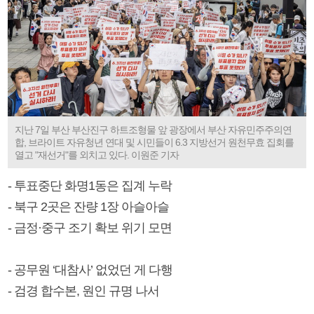
지난 7일 부산 부산진구 하트조형물 앞 광장에서 부산 자유민주주의연
합, 브라이트 자유청년 연대 및 시민들이 6.3 지방선거 원천무효 집회를
열고 "재선거"를 외치고 있다. 이원준 기자
- 투표중단 화명1동은 집계 누락
- 북구 2곳은 잔량 1장 아슬아슬
- 금정·중구 조기 확보 위기 모면
- 공무원 ‘대참사’ 없었던 게 다행
- 검경 합수본, 원인 규명 나서