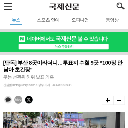
뉴스
스포츠·연예
오피니언
동영상
[단독] 부산 8곳이라더니…투표지 수혈 9곳 “100장 안
남아 초긴장”
무능 선관위 허위 발표 의혹
신심범 mets@kookje.co.kr 조성우 기자 | 2026.06.08 19:43