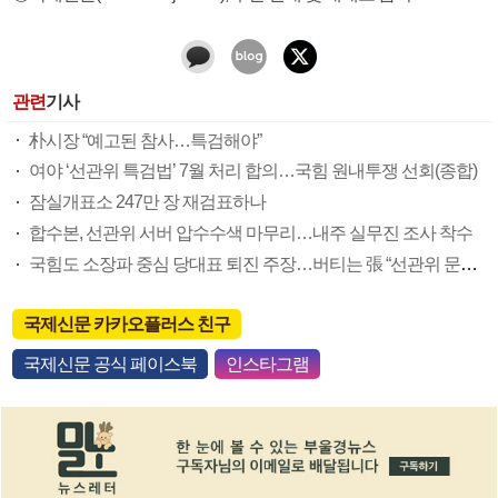
관련
기사
朴시장 “예고된 참사…특검해야”
여야 ‘선관위 특검법’ 7월 처리 합의…국힘 원내투쟁 선회(종합)
잠실개표소 247만 장 재검표하나
합수본, 선관위 서버 압수수색 마무리…내주 실무진 조사 착수
국힘도 소장파 중심 당대표 퇴진 주장…버티는 張 “선관위 문제 우선”
국제신문 카카오플러스 친구
국제신문 공식 페이스북
인스타그램