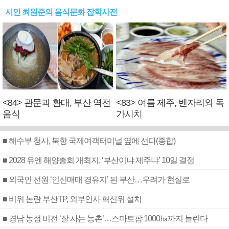
시인 최원준의 음식문화 잡학사전
<84> 관문과 환대, 부산 역전
<83> 여름 제주, 벤자리와 독
음식
가시치
■ 해수부 청사, 북항 국제여객터미널 옆에 선다(종합)
■ 2028 유엔 해양총회 개최지, ‘부산이냐 제주냐’ 10일 결정
■ 외국인 선원 ‘인신매매 경유지’ 된 부산…우려가 현실로
■ 비위 논란 부산TP, 외부인사 혁신위 설치
■ 경남 농정 비전 ‘잘 사는 농촌’…스마트팜 1000㏊까지 늘린다