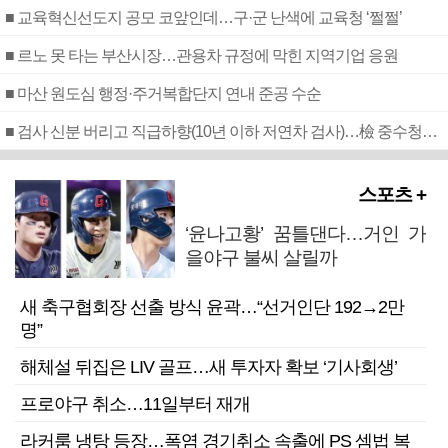
■ 교육혁신선도지 공모 코앞인데…구·군 난색에 교육청 ‘쩔쩔’
■ 르노 못 타는 부산시장…관용차 규정에 막힌 지역기업 응원
■ 마산 원도심 행정·주거복합단지 연내 준공 수순
■ 검사 신분 버리고 직급하향(10년 이하 저연차 검사)…檢 중수청행 기피
스포츠 +
‘윤나고황’ 꿈틀댄다…거인 가
을야구 불씨 살릴까
새 축구협회장 선출 방식 윤곽…“선거인단 192→2만
명”
해체설 뒤집은 LIV 골프…새 투자자 확보 ‘기사회생’
프로야구 취소…11일부터 재개
라커룸 냉탕 등장…폭염 경기취소 속출에 PS 셈법 복