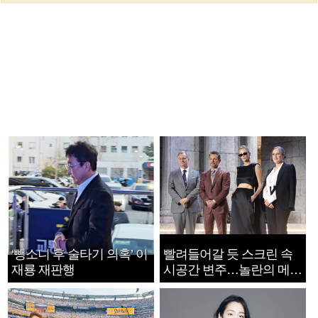
‘뺑소니 후 술타기 의혹’ 이
빨려들어갈 듯 스크린 속
재룡 재판행
시공간 변주…놀란의 메시
지는 ‘전쟁 속죄’