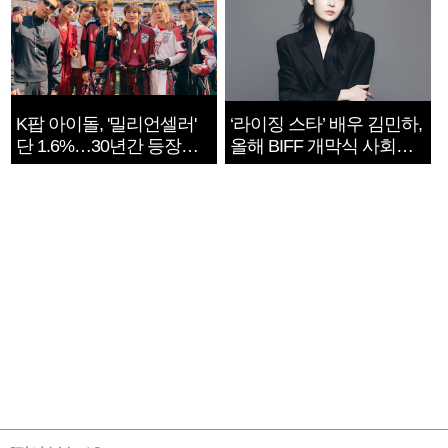
K팝 아이돌, '밀리언셀러'
‘라이징 스타’ 배우 김민하,
단 1.6%…30년간 등장
올해 BIFF 개막식 사회자
1182개팀 전수조사
확정