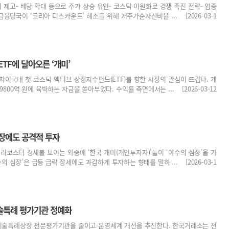
치 제고- 배당 확대 등으로 주가 상승 유인- 코스닥 이원화로 경쟁 촉진 전략- 업종
융당국이 ‘코리아 디스카운트’ 해소를 위해 저주가순자산비율 ... [2026-03-1
ETF에 달아오른 ‘개미’
 차이국내 첫 코스닥 액티브 상장지수펀드(ETF)를 향한 시장의 관심이 뜨겁다. 개
800억 원에 육박하는 자금을 쏟아부었다. 수익률 측면에서는 ... [2026-03-12
터장에도 공격적 투자
러코스터 장세를 보이는 와중에 ‘한국 개미(개인투자자)’들이 ‘야수의 심장’을 가
의 심장’은 급등 급락 장세에도 과감하게 투자하는 형태를 말하 ... [2026-03-1
술특례 평가기관 정예화
술특례상장 전문평가기관을 줄이고 운영체계 개선을 추진한다. 한국거래소는 전