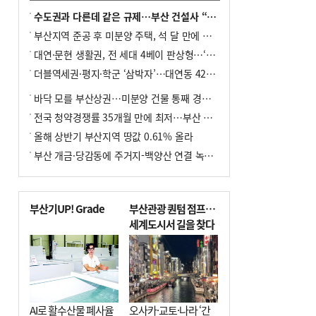
수도권과 다른데 같은 규제…부산 건설사 “쓰러지기 직전”
부산지역 준공 후 미분양 주택, 석 달 만에 다시 3000가구 넘어서
대연·문현 생활권, 전 세대 4베이 판상형…‘더샵 트리센트’ 내달 분양
더블역세권·평지·학군 ‘삼박자’…대연동 42층 브랜드 단지
바닥 모를 부산상권…미분양 건물 통째 경매도
전국 청약경쟁률 35개월 만에 최저…부산 미분양 ‘적체’ 심화
올해 상반기 부산지역 땅값 0.61% 올라
부산 개금·당감동에 주거지-백양산 연결 녹지 조성
부산기UP! Grade
부산관광 퀀텀 점프…
세계도시서 길을 찾다
AI로 활수산물 폐사율
오사카·교토·나라 ‘간