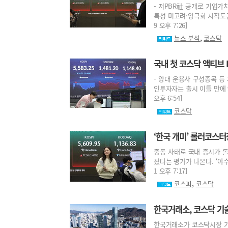
- 저PBR社 공개로 기업가
특성 미고려·양극화 지적도금
9 오후 7:26]
,
뉴스 분석
코스닥
국내 첫 코스닥 액티브 
- 양대 운용사 구성종목 등
인투자자는 출시 이틀 만에 9
오후 6:54]
코스닥
‘한국 개미’ 롤러코스
중동 사태로 국내 증시가 롤
졌다는 평가가 나온다. ‘야수
1 오후 7:17]
,
코스피
코스닥
한국거래소, 코스닥 기
한국거래소가 코스닥시장 기