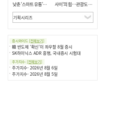
낮춘 ‘스마트 유통’…
사이’의 힘…관광도 뭉
사막·산악지대 수출
쳐야 흥한다
도전
증시와이드
[전체보기]
韓 반도체 ‘확신’이 좌우할 8월 증시
SK하이닉스 ADR 흥행, 국내증시 시험대
주가지수-
[전체보기]
주가지수- 2026년 8월 6일
주가지수- 2026년 8월 5일