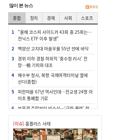
많이 본 뉴스
종합
정치
경제
사회
스포츠
1
"올해 코스피 사이드카 43회 중 25회는 삼
전닉스 ETF 이후 발생"
2
백양산 고지대 마을우물 55년 만에 바닥
3
경위 이하 경찰 하위직 ‘중수청 러시’ 전
망…檢 기피와 대조
4
해수부 청사, 북항 국제여객터미널 옆에
선다(종합)
5
피란마을 67년 역사인데…전교생 24명 아
미초 통폐합 기로
6
부울경 주말부터 비소식…‘극한 폭염’ 한
풀 꺾일 듯
[이슈]
홈플러스 사태
7
“낙동강권 삼락·을숙도·다대포 연결해 서
부산 관광 키우자”