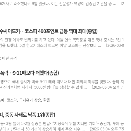
6개사로 축소했다고 9일 밝혔다. 이는 전문평가 역량이 검증된 기관을 중 ... [2
매수사이드카…코스피 490포인트 급등 역대 최대(종합)
의 전쟁 여파로 널뛰기를 하고 있다. 이틀 연속 폭락장을 겪은 국내 증시는 5일 1
을 토했다. 5일 한국거래소에 따르면 이날 코스피는 전장보다 ... [2026-03-0
 이란 공격
P 폭락…9·11때보다 더했다(종합)
쟁으로 국내 증시가 미국 9·11 테러 때보다 더한 최악의 하루를 맞았다. 꿈의 지
 신기루처럼 사라져 ‘5000선 방어’를 장담할 수 없게 ... [2026-03-04 오후 7:
,
,
,
스피
코스닥
국제유가 상승
환율
피, 중동 사태로 낙폭 1위(종합)
작용- 3월 들어 1~2월 상승분 반납- “지정학적 위험 지나면 기회”- 증권가, 투매 동
 지난달까지 50 가까이 상승하며 세계 주요 지수 ... [2026-03-04 오후 7:5