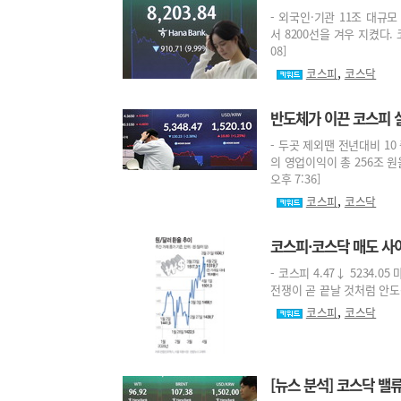
- 외국인·기관 11조 대규
서 8200선을 겨우 지켰다. 
08]
,
코스피
코스닥
반도체가 이끈 코스피 
- 두곳 제외땐 전년대비 1
의 영업이익이 총 256조 원
오후 7:36]
,
코스피
코스닥
코스피·코스닥 매도 사이
- 코스피 4.47↓ 5234.
전쟁이 곧 끝날 것처럼 안도감을
,
코스피
코스닥
[뉴스 분석] 코스닥 밸