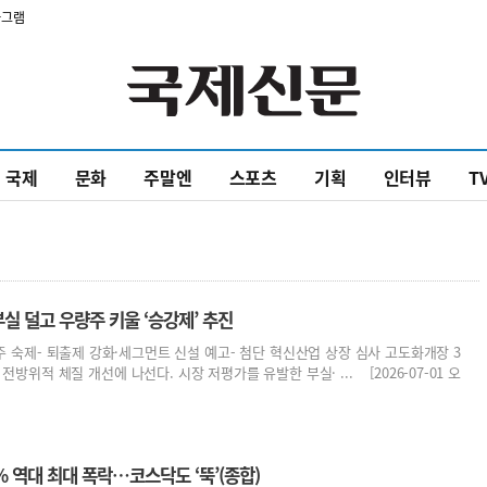
타그램
국제
문화
주말엔
스포츠
기획
인터뷰
T
실 덜고 우량주 키울 ‘승강제’ 추진
실주 숙제- 퇴출제 강화·세그먼트 신설 예고- 첨단 혁신산업 상장 심사 고도화개장 3
방위적 체질 개선에 나선다. 시장 저평가를 유발한 부실· ... [2026-07-01 오
 역대 최대 폭락…코스닥도 ‘뚝’(종합)