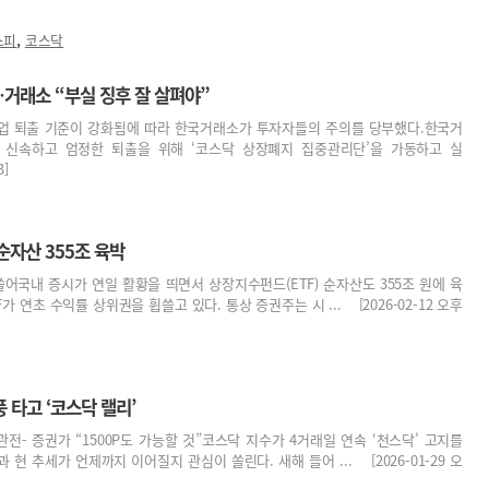
,
스피
코스닥
거래소 “부실 징후 잘 살펴야”
업 퇴출 기준이 강화됨에 따라 한국거래소가 투자자들의 주의를 당부했다.한국거
 신속하고 엄정한 퇴출을 위해 ‘코스닥 상장폐지 집중관리단’을 가동하고 실
3]
순자산 355조 육박
휩쓸어국내 증시가 연일 활황을 띄면서 상장지수펀드(ETF) 순자산도 355조 원에 육
가 연초 수익률 상위권을 휩쓸고 있다. 통상 증권주는 시 ... [2026-02-12 오후
 타고 ‘코스닥 랠리’
관전- 증권가 “1500P도 가능할 것”코스닥 지수가 4거래일 연속 ‘천스닥’ 고지를
현 추세가 언제까지 이어질지 관심이 쏠린다. 새해 들어 ... [2026-01-29 오