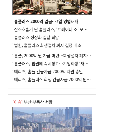
8
오늘의 날씨- 2026년 8월 7일
9
외국인 선원 ‘인신매매 경유지’ 된 부산…
우려가 현실로
홈플러스 2000억 입금…7일 영업재개
10
[사설] 해수부 신청사 북항으로 확정, 해양
산소호흡기 단 홈플러스, ‘트레이더 조’ 모델로 살아날까
수도 도약의 전환점
홈플러스 정상화 실낱 희망
법원, 홈플러스 회생절차 폐지 결정 취소
홈플, 2000억 원 자금 마련…회생절차 폐지에 즉시항고(종합)
홈플러스, 법원에 즉시항고…기업회생 ‘재도전’
메리츠, 홈플 긴급자금 2000억 지원 승인
메리츠, 홈플러스 회생 긴급자금 2000억 원 지원 승인
[이슈]
부산 부동산 현황