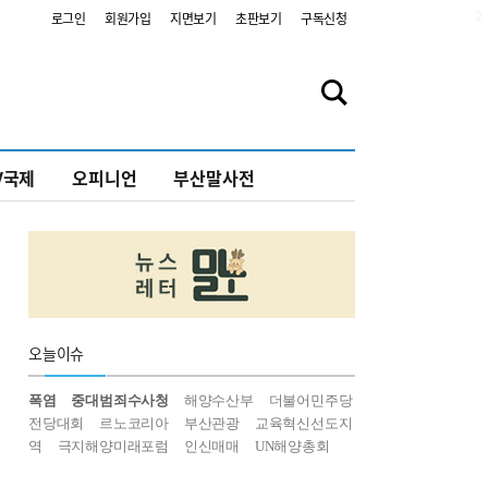
2
로그인
회원가입
지면보기
초판보기
구독신청
V국제
오피니언
부산말사전
오늘
이슈
폭염
중대범죄수사청
해양수산부
더불어민주당
전당대회
르노코리아
부산관광
교육혁신선도지
역
극지해양미래포럼
인신매매
UN해양총회