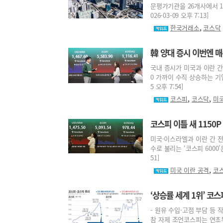
문평가기관을 26개사에서 1
026-03-09 오후 7:13]
,
한국거래소
코스닥
韓 양대 증시 이번엔 
국내 증시가 미국과 이란 간
0 가까이 수직 상승하는 기염
5 오후 7:54]
,
,
코스피
코스닥
미국
코스피 이틀 새 1150
미국·이스라엘과 이란 간 전
수로 불리는 ‘코스피 6000’은
51]
,
미국 이란 공격
코
‘상승률 세계 1위’ 코스
- 원유 수입·고점 부담 등 
참 자제 조언코스피는 연초부터