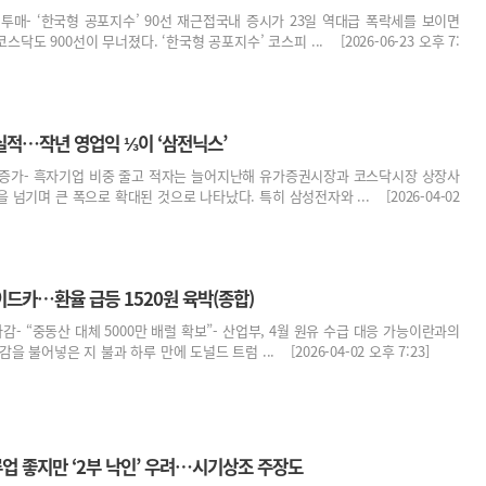
모 투매- ‘한국형 공포지수’ 90선 재근접국내 증시가 23일 역대급 폭락세를 보이면
코스닥도 900선이 무너졌다. ‘한국형 공포지수’ 코스피 ... [2026-06-23 오후 7:
실적…작년 영업익 ⅓이 ‘삼전닉스’
0 증가- 흑자기업 비중 줄고 적자는 늘어지난해 유가증권시장과 코스닥시장 상장사
을 넘기며 큰 폭으로 확대된 것으로 나타났다. 특히 삼성전자와 ... [2026-04-02
드카…환율 급등 1520원 육박(종합)
05 마감- “중동산 대체 5000만 배럴 확보”- 산업부, 4월 원유 수급 대응 가능이란과의
 불어넣은 지 불과 하루 만에 도널드 트럼 ... [2026-04-02 오후 7:23]
류업 좋지만 ‘2부 낙인’ 우려…시기상조 주장도