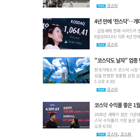
코스닥
4년 만에 ‘천스닥’…개
- 급등세에 한때 사이드카 발
6일(1003.01) 이후 4년 만
코스닥
"코스닥도 날자" 업종
한국거래소가 코스닥 시장 혁
성을 반영한 맞춤형 상장 심사
5 오후 4:33]
코스닥
코스닥 수익률 좋은 1
2026년 새해가 밝은 가운
스닥 수익률이 가장 높은 달은
오후 6:59]
,
코스닥
코스피