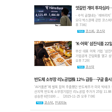
엇갈린 개미 투자심리…
- 수익 곱절내는 ‘레버리지’
오다 박스권에 갇힌 코스피의 
후 7:06]
,
코스피
코스닥
‘K-어묵’ 삼진식품 2
부산 대표 어묵 기업 ‘삼진
기업공개 간담회를 열고 상장 
오후 7:29]
코스닥
반도체 소부장 리노공업株 12% 급등…구글 출시 ‘
‘AI거품론’에 발목 잡혀 주춤했던 반도체주가 미국 빅테크 
산지역 반도체 소부장기업인 리노공업 주가가 25일 11.88 
상승한 6만3100 ... [2025-11-25 오후 7:08]
,
코스닥
인공지능