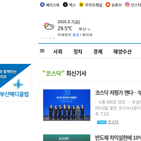
페이스북
엑스
카카오채널
유튜브
인스
사회
정치
경제
해양수산
"코스닥"
최신기사
코스닥 저평가 깬다…부
- 시총 600조 성장 … 부
0주년을 맞은 코스닥시장이 전
후 7:22]
코스닥
반도체 차익실현에 10%