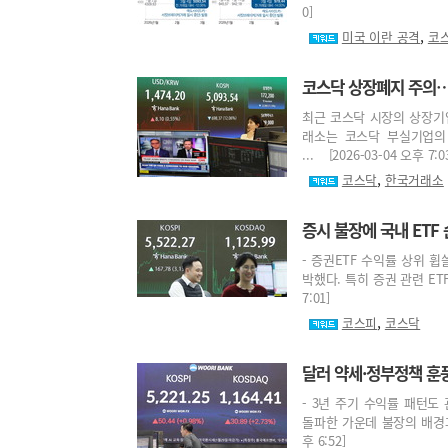
0]
,
미국 이란 공격
코
코스닥 상장폐지 주의…
최근 코스닥 시장의 상장기
래소는 코스닥 부실기업의
... [2026-03-04 오후 7:0
,
코스닥
한국거래소
증시 불장에 국내 ETF 
- 증권ETF 수익률 상위 
박했다. 특히 증권 관련 ETF
7:01]
,
코스피
코스닥
달러 약세·정부정책 훈풍
- 3년 주기 수익률 패턴도 
돌파한 가운데 불장의 배경과 
후 6:52]