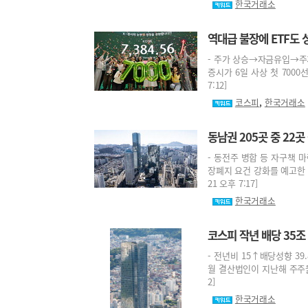
한국거래소
역대급 불장에 ETF도 
- 주가 상승→자금유입→주가
증시가 6일 사상 첫 7000선
7:12]
,
코스피
한국거래소
동남권 205곳 중 22
- 동전주 병합 등 자구책 
장폐지 요건 강화를 예고한 가
21 오후 7:17]
한국거래소
코스피 작년 배당 35
- 전년비 15↑배당성향 39
월 결산법인이 지난해 주주들에
2]
한국거래소