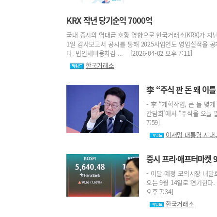
KRX 작년 당기순익 7000억
국내 증시의 역대급 호황 영향으로 한국거래소(KRX)가 지
1일 감사보고서 공시를 통해 2025사업연도 영업실적을 공개했
다. 법인세비용차감 ... [2026-04-02 오후 7:11]
한국거래소
李 “주식 판 돈 왜 이
- 李 “개혁작업, 큰 돌 
간담회’에서 “주식을 오늘 팔았
7:59]
이재명 대통령 시대
증시 프리·애프터마켓 9
- 이달 예정 모의시장 내
오는 9월 14일로 연기한다.
오후 7:34]
한국거래소