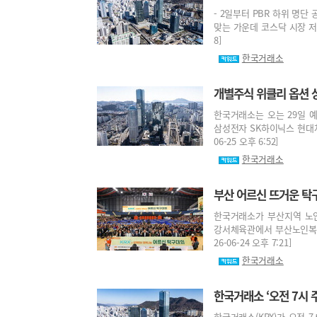
- 2일부터 PBR 하위 명단
맞는 가운데 코스닥 시장 저평가
8]
한국거래소
개별주식 위클리 옵션 
한국거래소는 오는 29일 
삼성전자 SK하이닉스 현대차
06-25 오후 6:52]
한국거래소
부산 어르신 뜨거운 탁
한국거래소가 부산지역 노인
강서체육관에서 부산노인복지관
26-06-24 오후 7:21]
한국거래소
한국거래소 ‘오전 7시 
한국거래소(KRX)가 오전 