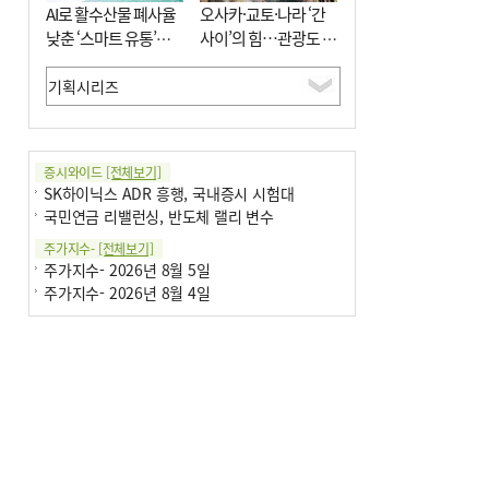
AI로 활수산물 폐사율
오사카·교토·나라 ‘간
낮춘 ‘스마트 유통’…
사이’의 힘…관광도 뭉
사막·산악지대 수출
쳐야 흥한다
도전
증시와이드
[전체보기]
SK하이닉스 ADR 흥행, 국내증시 시험대
국민연금 리밸런싱, 반도체 랠리 변수
주가지수-
[전체보기]
주가지수- 2026년 8월 5일
주가지수- 2026년 8월 4일