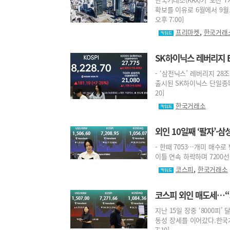
확보를 이유로 6월에서 9월로
오후 7:00]
,
프리마켓
한국거래
SK하이닉스 레버리지 E
- ‘삼전닉스’ 레버리지 28
출시된 SK하이닉스 단일종목 레
20]
한국거래소
외인 10일째 ‘팔자’·
- 한때 7053…개미 매수로
이틀 연속 하락하며 7200선에
,
코스피
한국거래소
코스피 외인 매도세…“
지난 15일 장중 ‘8000피
동성 장세를 이어갔다.한국거래
7:10]