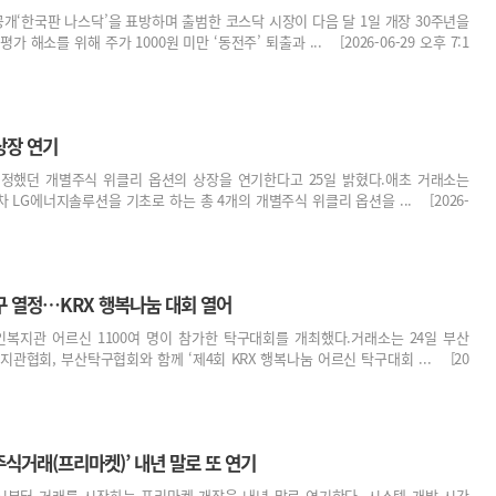
 공개‘한국판 나스닥’을 표방하며 출범한 코스닥 시장이 다음 달 1일 개장 30주년을
 해소를 위해 주가 1000원 미만 ‘동전주’ 퇴출과 ... [2026-06-29 오후 7:1
상장 연기
예정했던 개별주식 위클리 옵션의 상장을 연기한다고 25일 밝혔다.애초 거래소는
 LG에너지솔루션을 기초로 하는 총 4개의 개별주식 위클리 옵션을 ... [2026-
구 열정…KRX 행복나눔 대회 열어
복지관 어르신 1100여 명이 참가한 탁구대회를 개최했다.거래소는 24일 부산
협회, 부산탁구협회와 함께 ‘제4회 KRX 행복나눔 어르신 탁구대회 ... [20
주식거래(프리마켓)’ 내년 말로 또 연기
7시부터 거래를 시작하는 프리마켓 개장을 내년 말로 연기한다. 시스템 개발 시간