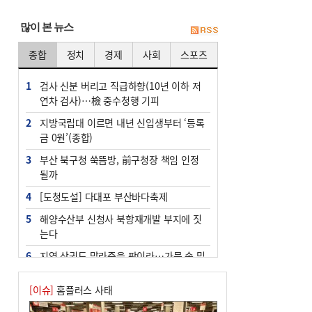
많이 본 뉴스
종합
정치
경제
사회
스포츠
1
검사 신분 버리고 직급하향(10년 이하 저
연차 검사)…檢 중수청행 기피
2
지방국립대 이르면 내년 신입생부터 ‘등록
금 0원’(종합)
3
부산 북구청 쑥뜸방, 前구청장 책임 인정
될까
4
[도청도설] 다대포 부산바다축제
5
해양수산부 신청사 북항재개발 부지에 짓
는다
6
지역 상권도 말라죽을 판이라…가뭄 속 밀
양물축제 강행 논란
[이슈]
홈플러스 사태
7
법원, 단차 논란 북항 복합환승센터 공사
중지 관련 현장검증