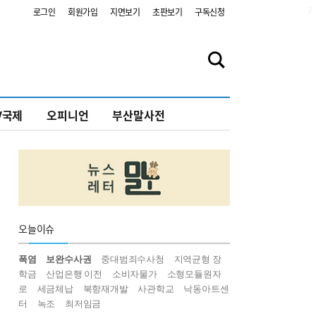
2
로그인
회원가입
지면보기
초판보기
구독신청
V국제
오피니언
부산말사전
오늘
이슈
폭염
보완수사권
중대범죄수사청
지역균형 장
학금
산업은행 이전
소비자물가
소형모듈원자
로
세금체납
북항재개발
사관학교
낙동아트센
터
녹조
최저임금