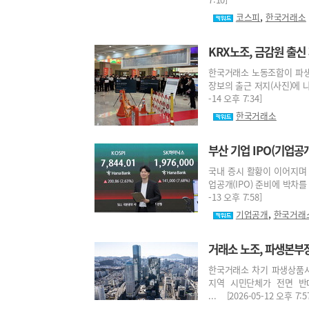
,
코스피
한국거래소
KRX노조, 금감원 출신
한국거래소 노동조합이 파생상
장보의 출근 저지(사진)에 나
-14 오후 7:34]
한국거래소
부산 기업 IPO(기업공
국내 증시 활황이 이어지며
업공개(IPO) 준비에 박차를 
-13 오후 7:58]
,
기업공개
한국거래
거래소 노조, 파생본부
한국거래소 차기 파생상품시
지역 시민단체가 전면 반
... [2026-05-12 오후 7:5