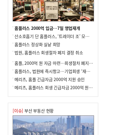
8
통영시민 추석 전 35만 원 받는다
9
부산 철강공장 50대 노동자 추락사
10
국힘 부산시당, ‘정이한 조력’ 시의원 윤리
홈플러스 2000억 입금…7일 영업재개
위에…‘한동훈 지지’도 신고접수
산소호흡기 단 홈플러스, ‘트레이더 조’ 모델로 살아날까
홈플러스 정상화 실낱 희망
법원, 홈플러스 회생절차 폐지 결정 취소
홈플, 2000억 원 자금 마련…회생절차 폐지에 즉시항고(종합)
홈플러스, 법원에 즉시항고…기업회생 ‘재도전’
메리츠, 홈플 긴급자금 2000억 지원 승인
메리츠, 홈플러스 회생 긴급자금 2000억 원 지원 승인
[이슈]
부산 부동산 현황