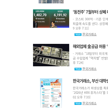
‘동전주’ 7월부터 상폐
- 코스피 300억…기준 단
퇴출에 속도를 낸다. 상장폐지
9 오후 7:11]
한국거래소
해외업체 金공급 허용 
- 거래소 “18일부터 외국계
금 수입업계 “역차별” 반발한
후 7:24]
한국거래소
한국거래소, 부산 대학
한국거래소가 파생상품 특화
‘2026년 KRX 퓨처스타’를
02 오후 7:33]
한국거래소