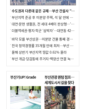
수도권과 다른데 같은 규제…부산 건설사 “쓰러지기 직전”
부산지역 준공 후 미분양 주택, 석 달 만에 다시 3000가구 넘어서
대연·문현 생활권, 전 세대 4베이 판상형…‘더샵 트리센트’ 내달 분양
더블역세권·평지·학군 ‘삼박자’…대연동 42층 브랜드 단지
바닥 모를 부산상권…미분양 건물 통째 경매도
전국 청약경쟁률 35개월 만에 최저…부산 미분양 ‘적체’ 심화
올해 상반기 부산지역 땅값 0.61% 올라
부산 개금·당감동에 주거지-백양산 연결 녹지 조성
부산기UP! Grade
부산관광 퀀텀 점프…
세계도시서 길을 찾다