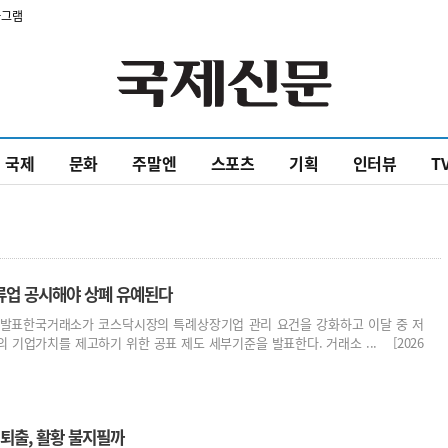
타그램
국제
문화
주말엔
스포츠
기획
인터뷰
T
류업 공시해야 상폐 유예된다
제도 발표한국거래소가 코스닥시장의 특례상장기업 관리 요건을 강화하고 이달 중 저
의 기업가치를 제고하기 위한 공표 제도 세부기준을 발표한다. 거래소 ... [2026
 퇴출, 활황 불지필까