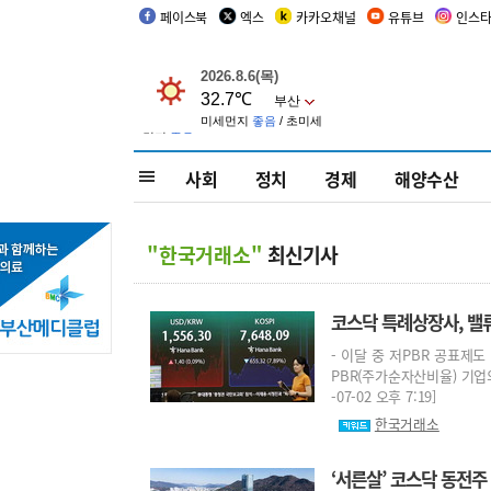
페이스북
엑스
카카오채널
유튜브
인스
사회
정치
경제
해양수산
"한국거래소"
최신기사
코스닥 특례상장사, 밸
- 이달 중 저PBR 공표
PBR(주가순자산비율) 기업
-07-02 오후 7:19]
한국거래소
‘서른살’ 코스닥 동전주