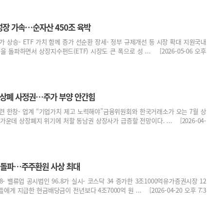
성장 가속…순자산 450조 육박
 상승- ETF 가치 함께 증가 선순환 장세- 정부 규제개선 등 시장 확대 지원국내
을 돌파하면서 상장지수펀드(ETF) 시장도 큰 폭으로 성 ... [2026-05-06 오후
곳 상폐 사정권…주가 부양 안간힘
마련 한창- 업계 “기업가치 제고 노력해야”금융위원회와 한국거래소가 오는 7월 상
운데 상장폐지 위기에 처할 동남권 상장사가 급증할 전망이다. ... [2026-04-
조 돌파…주주환원 사상 최대
.8- 밸류업 공시법인 96.8가 실시- 코스닥 34 증가한 3조1000억유가증권시장 12
게 지급한 현금배당금이 전년보다 4조7000억 원 ... [2026-04-20 오후 7:3