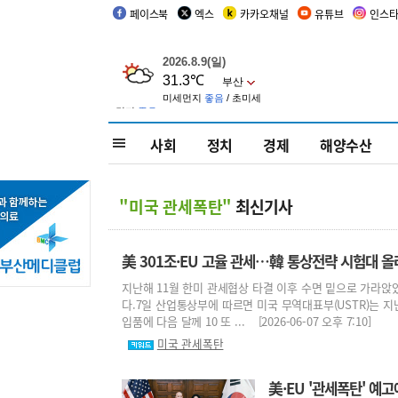
페이스북
엑스
카카오채널
유튜브
인스
사회
정치
경제
해양수산
"미국 관세폭탄"
최신기사
美 301조·EU 고율 관세…韓 통상전략 시험대 올
지난해 11월 한미 관세협상 타결 이후 수면 밑으로 가라앉았
다.7일 산업통상부에 따르면 미국 무역대표부(USTR)는 지
입품에 다음 달께 10 또 ... [2026-06-07 오후 7:10]
미국 관세폭탄
美·EU '관세폭탄' 예