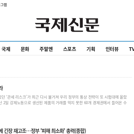
타그램
국제
문화
주말엔
스포츠
기획
인터뷰
T
라
던 ‘관세 리스크’가 최근 다시 불거져 우리 정부의 통상 전략이 또 시험대에 올랐
난 2일 강제노동으로 생산된 제품의 거래를 막지 못한 60개 경제권에서 들어온 수
고에 긴장 재고조…정부 '피해 최소화' 총력(종합)