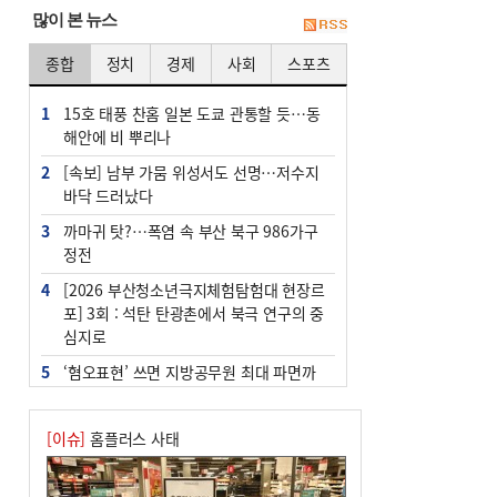
많이 본 뉴스
종합
정치
경제
사회
스포츠
1
15호 태풍 찬홈 일본 도쿄 관통할 듯…동
해안에 비 뿌리나
2
[속보] 남부 가뭄 위성서도 선명…저수지
바닥 드러났다
3
까마귀 탓?…폭염 속 부산 북구 986가구
정전
4
[2026 부산청소년극지체험탐험대 현장르
포] 3회 : 석탄 탄광촌에서 북극 연구의 중
심지로
5
‘혐오표현’ 쓰면 지방공무원 최대 파면까
지 중징계
6
이임생, 홍명보 선임 독단적 결정 아냐…
[이슈]
홈플러스 사태
면담 메모 제출
7
부산·울산·경남 폭염 속 소나기·비…무더