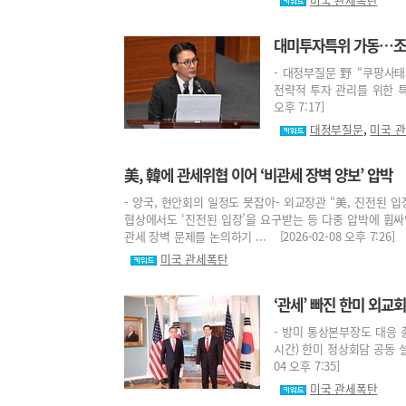
대미투자특위 가동…조현
- 대정부질문 野 “쿠팡사태
전략적 투자 관리를 위한 특별
오후 7:17]
,
대정부질문
미국 
美, 韓에 관세위협 이어 ‘비관세 장벽 양보’ 압박
- 양국, 현안회의 일정도 못잡아- 외교장관 “美, 진전된 
협상에서도 ‘진전된 입장’을 요구받는 등 다중 압박에 휩싸
관세 장벽 문제를 논의하기 ... [2026-02-08 오후 7:26]
미국 관세폭탄
‘관세’ 빠진 한미 외교회
- 방미 통상본부장도 대응 
시간) 한미 정상회담 공동 설
04 오후 7:35]
미국 관세폭탄