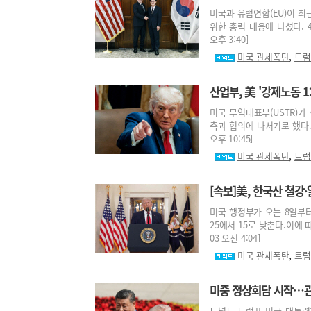
미국과 유럽연합(EU)이 최
위한 총력 대응에 나섰다. 4
오후 3:40]
,
미국 관세폭탄
트럼
산업부, 美 '강제노동 1
미국 무역대표부(USTR)가
측과 협의에 나서기로 했다.산
오후 10:45]
,
미국 관세폭탄
트럼
[속보]美, 한국산 철강
미국 행정부가 오는 8일부
25에서 15로 낮춘다.이에 
03 오전 4:04]
,
미국 관세폭탄
트럼
미중 정상회담 시작…관
도널드 트럼프 미국 대통령