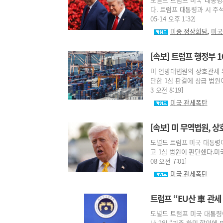
다. 트럼프 대통령과 시 주석
05-14 오후 1:32]
,
미중 정상회담
미국
[속보] 트럼프 행정부 
미 연방대법원의 상호관세 
단한 1심 판결에 상급 법원이
3 오전 8:19]
미국 관세폭탄
[속보] 미 무역법원, 상
도널드 트럼프 미국 대통령이
고 1심 법원이 판단했다.미국
08 오전 7:01]
미국 관세폭탄
트럼프 “EU산 車 관세
도널드 트럼프 미국 대통령이
난 2일 “기존 한미 합의에 