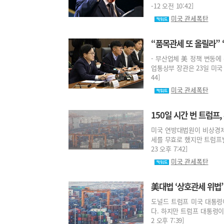
-12 오전 10:42]
미국 관세폭탄
“품목관세 또 올릴라” 
- 부산업체 美 정책 변동에
업통상부 장관은 23일 미국 정
44]
미국 관세폭탄
150일 시간 번 트럼프
미국 연방대법원이 비상경제
세를 무효로 했지만 트럼프발 
23 오후 7:42]
미국 관세폭탄
美대법 ‘상호관세 위법’
도널드 트럼프 미국 대통령이
다. 하지만 트럼프 대통령이 
2 오후 7:39]