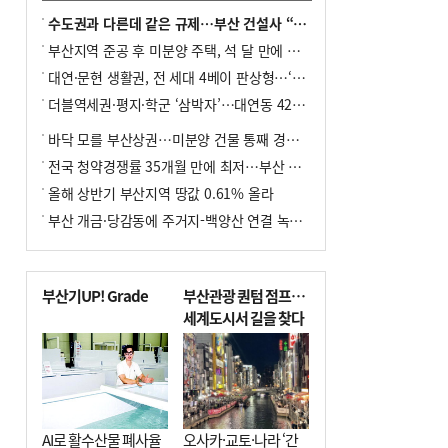
수도권과 다른데 같은 규제…부산 건설사 “쓰러지기 직전”
부산지역 준공 후 미분양 주택, 석 달 만에 다시 3000가구 넘어서
대연·문현 생활권, 전 세대 4베이 판상형…‘더샵 트리센트’ 내달 분양
더블역세권·평지·학군 ‘삼박자’…대연동 42층 브랜드 단지
바닥 모를 부산상권…미분양 건물 통째 경매도
전국 청약경쟁률 35개월 만에 최저…부산 미분양 ‘적체’ 심화
올해 상반기 부산지역 땅값 0.61% 올라
부산 개금·당감동에 주거지-백양산 연결 녹지 조성
부산기UP! Grade
부산관광 퀀텀 점프…
세계도시서 길을 찾다
AI로 활수산물 폐사율
오사카·교토·나라 ‘간