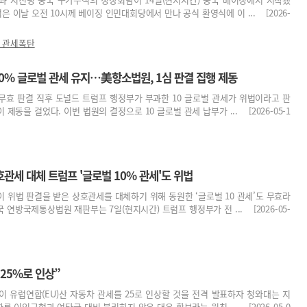
은 이날 오전 10시께 베이징 인민대회당에서 만나 공식 환영식에 이 ... [2026-
 관세폭탄
10% 글로벌 관세 유지…美항소법원, 1심 판결 집행 제동
무효 판결 직후 도널드 트럼프 행정부가 부과한 10 글로벌 관세가 위법이라고 판
 제동을 걸었다. 이번 법원의 결정으로 10 글로벌 관세 납부가 ... [2026-05-1
호관세 대체 트럼프 '글로벌 10% 관세'도 위법
 위법 판결을 받은 상호관세를 대체하기 위해 동원한 ‘글로벌 10 관세’도 무효라
 연방국제통상법원 재판부는 7일(현지시간) 트럼프 행정부가 전 ... [2026-05-
 25%로 인상”
 유럽연합(EU)산 자동차 관세를 25로 인상할 것을 전격 발표하자 청와대는 지
따른 이익균형과 여타국 대비 불리하지 않은 대우 확보라는 원칙 ... [2026-05-0