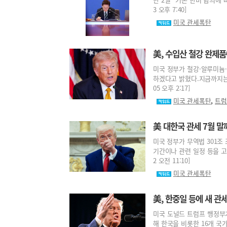
3 오후 7:40]
미국 관세폭탄
美, 수입산 철강 완제품
미국 정부가 철강·알루미늄·
하겠다고 밝혔다.지금까지는 제
05 오후 2:17]
,
미국 관세폭탄
트럼
美 대한국 관세 7월 말
미국 정부가 무역법 301조
기간이나 관련 일정 등을 고려
2 오전 11:10]
미국 관세폭탄
美, 한중일 등에 새 관
미국 도널드 트럼프 행정부
해 한국을 비롯한 16개 국가