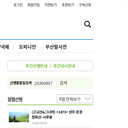
2
로그인
회원가입
지면보기
초판보기
구독신청
V국제
오피니언
부산말사전
주간산행안내
/
주간낚시안내
검색
산행출발일검색
월별산행
[근교산&그너머] <1473> 상주·문경
청화산~시루봉
2026/08/05