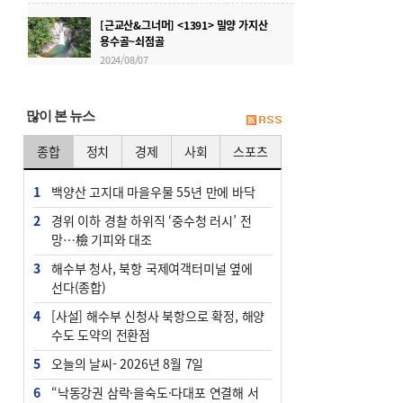
[근교산&그너머] <1391> 밀양 가지산
용수골~쇠점골
2024/08/07
[근교산&그너머] <1346> 경남 산청 주
산
많이 본 뉴스
2023/08/30
종합
정치
경제
사회
스포츠
[근교산&그너머] <1345> 전북 순창 아
미산
1
백양산 고지대 마을우물 55년 만에 바닥
2023/08/23
2
경위 이하 경찰 하위직 ‘중수청 러시’ 전
망…檢 기피와 대조
3
해수부 청사, 북항 국제여객터미널 옆에
선다(종합)
4
[사설] 해수부 신청사 북항으로 확정, 해양
수도 도약의 전환점
5
오늘의 날씨- 2026년 8월 7일
6
“낙동강권 삼락·을숙도·다대포 연결해 서