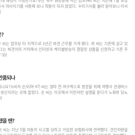
데 배상이 가능한가요?부산 북구 화명동에 사는 김모(48) 씨는 지난해 7월 포장
나서 마사지기를 사용해 보니 작동이 되지 않았다. 수리기사를 불러 알아보니 이사
]
은?
 씨는 업무상 타 지역으로 1년간 파견 근무를 가게 됐다. 최 씨는 기존에 살고 있
 그는 파견지의 거처에서 인터넷과 케이블방송이 결합된 상품을 신청하고 기존 주
33]
 반품되나
나요?소비자 손모(여·47) 씨는 얼마 전 여수엑스포 방문을 위해 여행사 관광버스
 생산지라는 곳에 들렀다. 손 씨는 이곳에서 이런저런 설명을 듣다가 노화와 당뇨
]
됐을 땐?
모 씨는 지난 5월 자동차 사고를 당하고 가입한 보험회사에 연락했다. 견인차량을