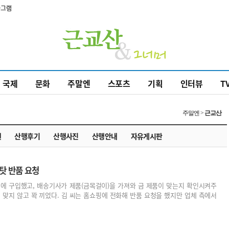
타그램
국제
문화
주말엔
스포츠
기획
인터뷰
T
주말엔 >
근교산
권
산행후기
산행사진
산행안내
자유게시판
 탓 반품 요청
 원에 구입했고, 배송기사가 제품(금목걸이)을 가져와 금 제품이 맞는지 확인시켜주
 맞지 않고 꽉 끼었다. 김 씨는 홈쇼핑에 전화해 반품 요청을 했지만 업체 측에서