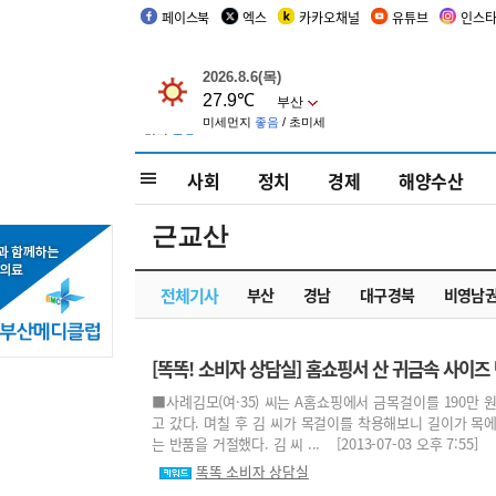
페이스북
엑스
카카오채널
유튜브
인스
사회
정치
경제
해양수산
근교산
전체기사
부산
경남
대구경북
비영남
[똑똑! 소비자 상담실] 홈쇼핑서 산 귀금속 사이즈
■사례김모(여·35) 씨는 A홈쇼핑에서 금목걸이를 190만
고 갔다. 며칠 후 김 씨가 목걸이를 착용해보니 길이가 목에
는 반품을 거절했다. 김 씨 ... [2013-07-03 오후 7:55]
똑똑 소비자 상담실