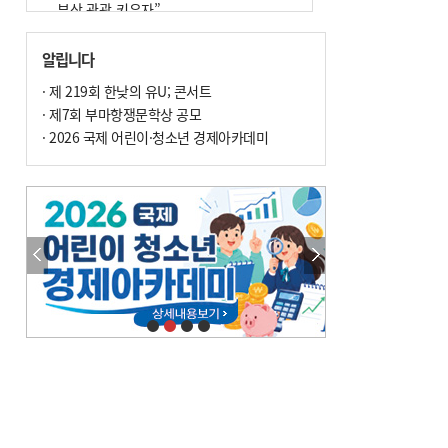
부산 관광 키우자”
7
부울경 주말부터 비소식…‘극한 폭염’ 한
알립니다
풀 꺾일 듯
· 제 219회 한낮의 유U; 콘서트
8
피란마을 67년 역사인데…전교생 24명 아
· 제7회 부마항쟁문학상 공모
미초 통폐합 기로
· 2026 국제 어린이·청소년 경제아카데미
9
교육혁신선도지 공모 코앞인데…구·군 난
색에 교육청 ‘쩔쩔’
10
부산 청소년 극지탐험대 8인, 열흘간 북극
구석구석 누빈다