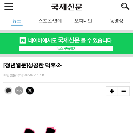
뉴스
스포츠·연예
오피니언
동영상
[청년웹툰]성공한 덕후-2-
최단 웹툰작가 | 2025.07.21 16:58