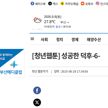
페이스북
엑스
카카오채널
유튜브
인스
사회
정치
경제
해양수산
[청년웹툰] 성공한 덕후-6-
최단 웹툰작가
| 입력 : 2025-08-28 17:34:56