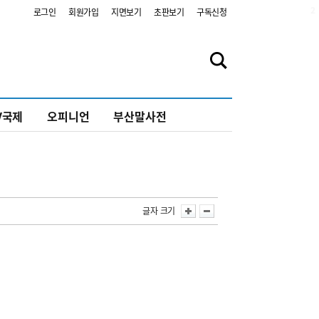
2
로그인
회원가입
지면보기
초판보기
구독신청
V국제
오피니언
부산말사전
글자 크기