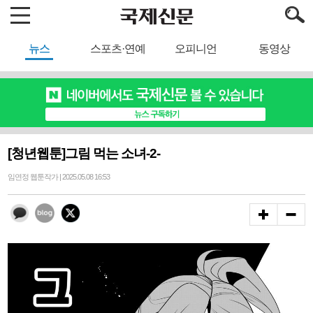
뉴스
스포츠·연예
오피니언
동영상
[청년웹툰]그림 먹는 소녀-2-
임연정 웹툰작가 | 2025.05.08 16:53