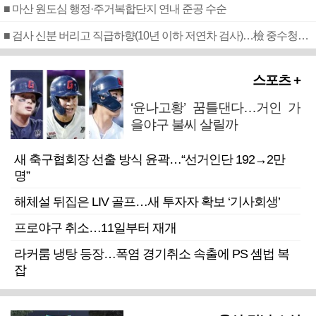
■ 마산 원도심 행정·주거복합단지 연내 준공 수순
■ 검사 신분 버리고 직급하향(10년 이하 저연차 검사)…檢 중수청행 기피
스포츠 +
‘윤나고황’ 꿈틀댄다…거인 가
을야구 불씨 살릴까
새 축구협회장 선출 방식 윤곽…“선거인단 192→2만
명”
해체설 뒤집은 LIV 골프…새 투자자 확보 ‘기사회생’
프로야구 취소…11일부터 재개
라커룸 냉탕 등장…폭염 경기취소 속출에 PS 셈법 복
잡