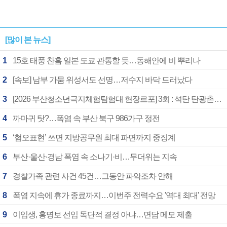
[많이 본 뉴스]
1
15호 태풍 찬홈 일본 도쿄 관통할 듯…동해안에 비 뿌리나
2
[속보] 남부 가뭄 위성서도 선명…저수지 바닥 드러났다
3
[2026 부산청소년극지체험탐험대 현장르포] 3회 : 석탄 탄광촌에서 북극 연구의 중심지로
4
까마귀 탓?…폭염 속 부산 북구 986가구 정전
5
‘혐오표현’ 쓰면 지방공무원 최대 파면까지 중징계
6
부산·울산·경남 폭염 속 소나기·비…무더위는 지속
7
경찰가족 관련 사건 45건…그동안 파악조차 안해
8
폭염 지속에 휴가 종료까지…이번주 전력수요 '역대 최대' 전망
9
이임생, 홍명보 선임 독단적 결정 아냐…면담 메모 제출