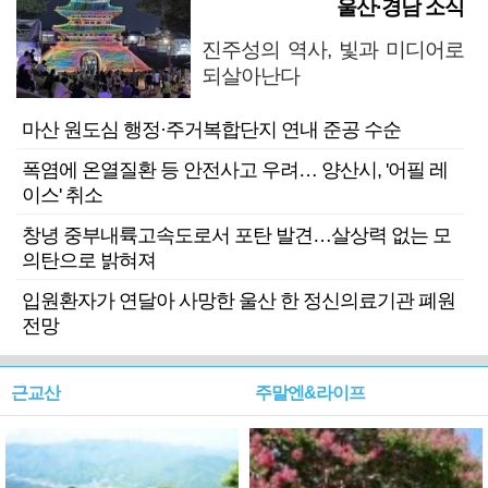
울산·경남 소식
진주성의 역사, 빛과 미디어로
되살아난다
마산 원도심 행정·주거복합단지 연내 준공 수순
폭염에 온열질환 등 안전사고 우려… 양산시, '어필 레
이스' 취소
창녕 중부내륙고속도로서 포탄 발견…살상력 없는 모
의탄으로 밝혀져
입원환자가 연달아 사망한 울산 한 정신의료기관 폐원
전망
근교산
주말엔&라이프