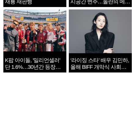
재룡 재판행
시공간 변주…놀란의 메시
지는 ‘전쟁 속죄’
K팝 아이돌, '밀리언셀러'
‘라이징 스타’ 배우 김민하,
단 1.6%…30년간 등장
올해 BIFF 개막식 사회자
1182개팀 전수조사
확정