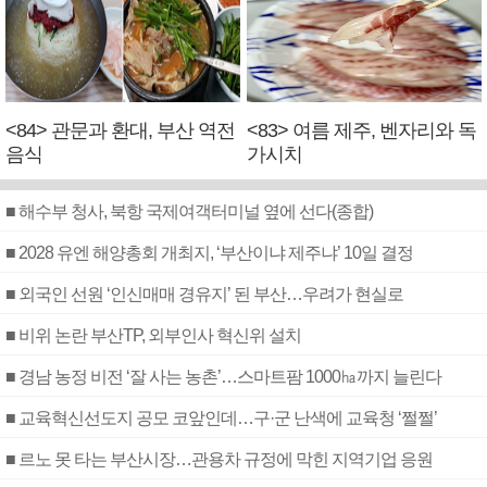
<84> 관문과 환대, 부산 역전
<83> 여름 제주, 벤자리와 독
음식
가시치
■ 해수부 청사, 북항 국제여객터미널 옆에 선다(종합)
■ 2028 유엔 해양총회 개최지, ‘부산이냐 제주냐’ 10일 결정
■ 외국인 선원 ‘인신매매 경유지’ 된 부산…우려가 현실로
■ 비위 논란 부산TP, 외부인사 혁신위 설치
■ 경남 농정 비전 ‘잘 사는 농촌’…스마트팜 1000㏊까지 늘린다
■ 교육혁신선도지 공모 코앞인데…구·군 난색에 교육청 ‘쩔쩔’
■ 르노 못 타는 부산시장…관용차 규정에 막힌 지역기업 응원