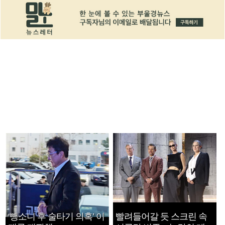
‘뺑소니 후 술타기 의혹’ 이
빨려들어갈 듯 스크린 속