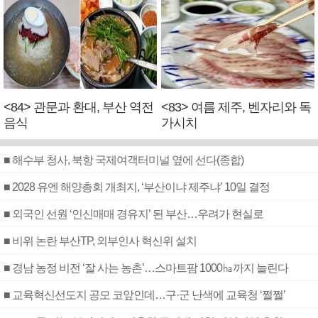
<84> 관문과 환대, 부산 역전
<83> 여름 제주, 벤자리와 독
음식
가시치
■ 해수부 청사, 북항 국제여객터미널 옆에 선다(종합)
■ 2028 유엔 해양총회 개최지, ‘부산이냐 제주냐’ 10일 결정
■ 외국인 선원 ‘인신매매 경유지’ 된 부산…우려가 현실로
■ 비위 논란 부산TP, 외부인사 혁신위 설치
■ 경남 농정 비전 ‘잘 사는 농촌’…스마트팜 1000㏊까지 늘린다
■ 교육혁신선도지 공모 코앞인데…구·군 난색에 교육청 ‘쩔쩔’