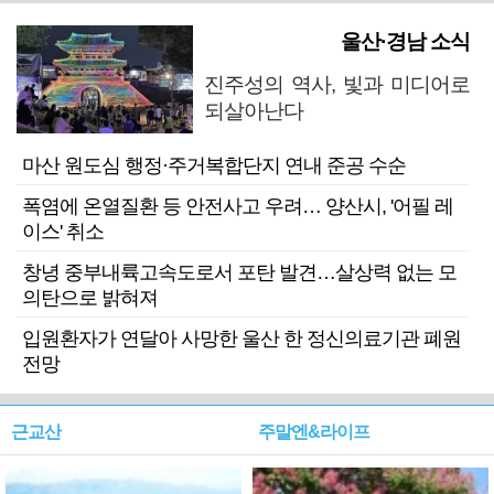
울산·경남 소식
진주성의 역사, 빛과 미디어로
되살아난다
마산 원도심 행정·주거복합단지 연내 준공 수순
폭염에 온열질환 등 안전사고 우려… 양산시, '어필 레
이스' 취소
창녕 중부내륙고속도로서 포탄 발견…살상력 없는 모
의탄으로 밝혀져
입원환자가 연달아 사망한 울산 한 정신의료기관 폐원
전망
근교산
주말엔&라이프