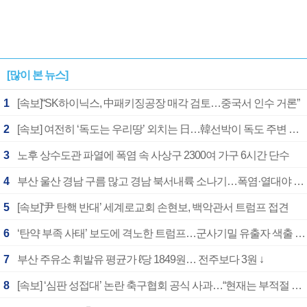
[많이 본 뉴스]
1
[속보]“SK하이닉스, 中패키징공장 매각 검토…중국서 인수 거론”
2
[속보] 여전히 ‘독도는 우리땅’ 외치는 日…韓선박이 독도 주변 해양조사 활동하자 반발
3
노후 상수도관 파열에 폭염 속 사상구 2300여 가구 6시간 단수
4
부산 울산 경남 구름 많고 경남 북서내륙 소나기…폭염·열대야 계속
5
[속보]‘尹 탄핵 반대’ 세계로교회 손현보, 백악관서 트럼프 접견
6
‘탄약 부족 사태’ 보도에 격노한 트럼프…군사기밀 유출자 색출 지시
7
부산 주유소 휘발유 평균가 ℓ당 1849원… 전주보다 3원 ↓
8
[속보] ‘심판 성접대’ 논란 축구협회 공식 사과…“현재는 부적절 행위 없어”