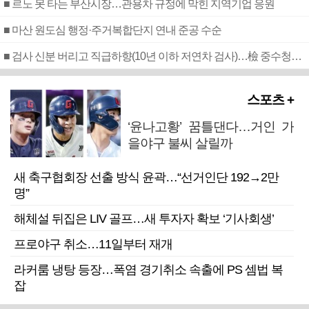
■ 르노 못 타는 부산시장…관용차 규정에 막힌 지역기업 응원
■ 마산 원도심 행정·주거복합단지 연내 준공 수순
■ 검사 신분 버리고 직급하향(10년 이하 저연차 검사)…檢 중수청행 기피
스포츠 +
‘윤나고황’ 꿈틀댄다…거인 가
을야구 불씨 살릴까
새 축구협회장 선출 방식 윤곽…“선거인단 192→2만
명”
해체설 뒤집은 LIV 골프…새 투자자 확보 ‘기사회생’
프로야구 취소…11일부터 재개
라커룸 냉탕 등장…폭염 경기취소 속출에 PS 셈법 복
잡