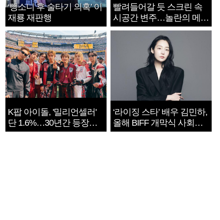
‘뺑소니 후 술타기 의혹’ 이
빨려들어갈 듯 스크린 속
재룡 재판행
시공간 변주…놀란의 메시
지는 ‘전쟁 속죄’
K팝 아이돌, '밀리언셀러'
‘라이징 스타’ 배우 김민하,
단 1.6%…30년간 등장
올해 BIFF 개막식 사회자
1182개팀 전수조사
확정