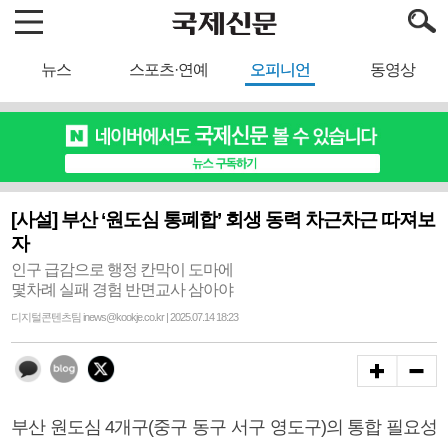
뉴스
스포츠·연예
오피니언
동영상
[사설] 부산 ‘원도심 통폐합’ 회생 동력 차근차근 따져보
자
인구 급감으로 행정 칸막이 도마에
몇차례 실패 경험 반면교사 삼아야
디지털콘텐츠팀 inews@kookje.co.kr | 2025.07.14 18:23
부산 원도심 4개구(중구 동구 서구 영도구)의 통합 필요성