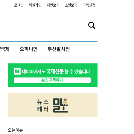
2
로그인
회원가입
지면보기
초판보기
구독신청
V국제
오피니언
부산말사전
오늘
이슈