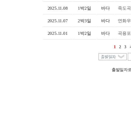
2025.11.08
1박2일
바다
죽도곡
2025.11.07
2박3일
바다
연화우
2025.11.01
1박2일
바다
곡용포
1
2
3
출발일자로