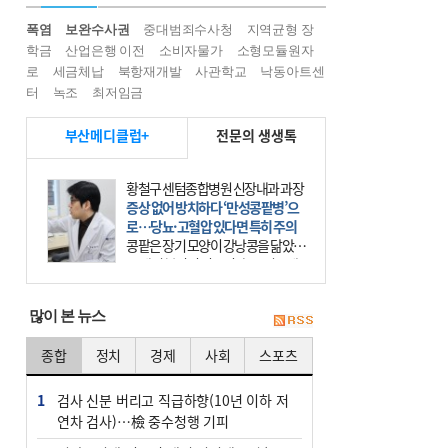
폭염
보완수사권
중대범죄수사청
지역균형 장
학금
산업은행 이전
소비자물가
소형모듈원자
로
세금체납
북항재개발
사관학교
낙동아트센
터
녹조
최저임금
부산메디클럽+
전문의 생생톡
김주현 웅진한의원 원장
단백질 열풍 속 놓치지 말아야 할 ‘균
형’
단백질만 많이 먹으면 건강할까. 요
즘 건강을 이야기할 때 빠지지 않는
키워드가 단백질이다. 헬스장을 다니
는 젊은 층부터 기초체력을 챙기려는
많이 본 뉴스
중·장년층까지 모두 “
종합
정치
경제
사회
스포츠
1
검사 신분 버리고 직급하향(10년 이하 저
연차 검사)…檢 중수청행 기피