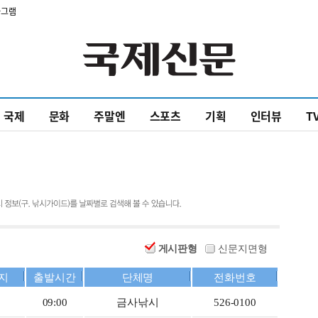
타그램
국제
문화
주말엔
스포츠
기획
인터뷰
T
게시판형
신문지면형
지
출발시간
단체명
전화번호
09:00
금사낚시
526-0100