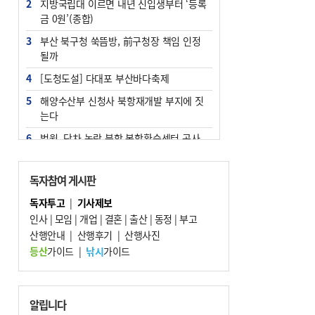
2
지방국립대 이르면 내년 신입생부터 ‘등록
금 0원’(종합)
3
부산 북구청 쑥뜸방, 前구청장 책임 인정
될까
4
[도청도설] 다대포 부산바다축제
5
해양수산부 신청사 북항재개발 부지에 짓
는다
6
법원, 단차 논란 북항 복합환승센터 공사
중지 관련 현장검증
7
지역 상권도 말라죽을 판이라…가뭄 속 밀
독자참여 게시판
양물축제 강행 논란
독자투고
|
기사제보
8
통영시민 추석 전 35만 원 받는다
인사
|
모임
|
개업
|
결혼
|
출산
|
동정
|
부고
9
산행안내
부산 철강공장 50대 노동자 추락사
|
산행후기
|
산행사진
등산
가이드
|
낚시
가이드
10
국힘 부산시당, ‘정이한 조력’ 시의원 윤리
위에…‘한동훈 지지’도 신고접수
알립니다