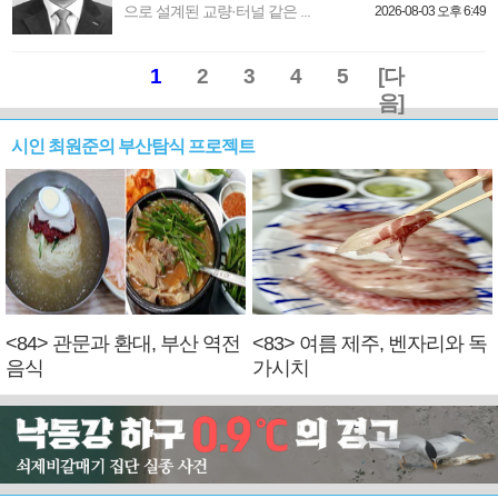
으로 설계된 교량·터널 같은 ...
2026-08-03 오후 6:49
1
2
3
4
5
[다
음]
시인 최원준의 부산탐식 프로젝트
<84> 관문과 환대, 부산 역전
<83> 여름 제주, 벤자리와 독
음식
가시치