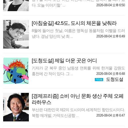
다. 오늘 이야기할 ‘ ...
2026-08-04 오후 6:50
[아침숲길] 42.5도, 도시의 체온을 낮춰라
8월에 들어선 첫날, 여름은 맹독성 동물처럼 이빨을 드러
냈다. 경남 양산의 낮 최 ...
2026-08-04 오후 6:49
[도청도설] 제일 더운 곳은 어디
기자가 군 복무 중인 남동생 면회를 위해 한겨울 강원도
홍천에 간 적이 있다. 그 ...
2026-08-04 오후 6:48
도청도설
[경제프리즘] 소비 아닌 문화 생산 주체 오페
라하우스
부산은 대한민국 제2의 도시이며 세계적인 항만도시이다.
북항 재개발, 가덕도신공항 ...
2026-08-04 오후 6:47