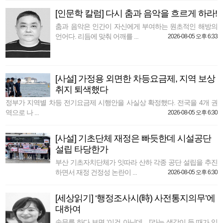
[인문학 칼럼] 다시 춤과 음악을 흐르게 하라!
춤과 음악은 인간이 자신에게 부여하는 원초적인 해방의
언어다. 리듬에 맞춰 어깨를 ...
2026-08-05 오후 6:33
[사설] 가정용 외면한 차등요금제, 지역 보상
취지 퇴색했다
정부가 지역별 차등 전기요금제 시행안을 사실상 확정했다. 전국을 4개 권
역으로 나 ...
2026-08-05 오후 6:30
[사설] 기초단체 재정은 빠듯한데 시설공단
설립 타당한가
부산 기초자치단체가 잇따라 산하 각종 공단 설립을 추진
하면서 재정 건정성 논란이 ...
2026-08-05 오후 6:30
[세상읽기] ‘행정조사시(時) 사전통지의무’에
대하여
송무를 하다 보면 ‘이건 아닌데…!’라는 생각이 들 때가 있