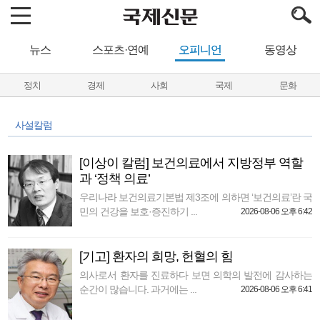
뉴스
스포츠·연예
오피니언
동영상
정치
경제
사회
국제
문화
사설칼럼
[이상이 칼럼] 보건의료에서 지방정부 역할
과 ‘정책 의료’
우리나라 보건의료기본법 제3조에 의하면 ‘보건의료’란 국
민의 건강을 보호·증진하기 ...
2026-08-06 오후 6:42
[기고] 환자의 희망, 헌혈의 힘
의사로서 환자를 진료하다 보면 의학의 발전에 감사하는
순간이 많습니다. 과거에는 ...
2026-08-06 오후 6:41