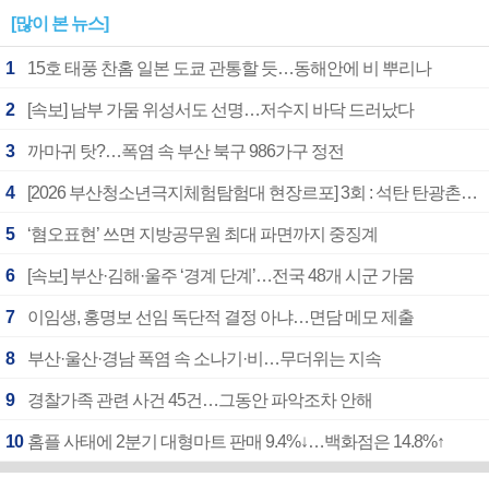
[많이 본 뉴스]
1
15호 태풍 찬홈 일본 도쿄 관통할 듯…동해안에 비 뿌리나
2
[속보] 남부 가뭄 위성서도 선명…저수지 바닥 드러났다
3
까마귀 탓?…폭염 속 부산 북구 986가구 정전
4
[2026 부산청소년극지체험탐험대 현장르포] 3회 : 석탄 탄광촌에서 북극 연구의 중심지로
5
‘혐오표현’ 쓰면 지방공무원 최대 파면까지 중징계
6
[속보] 부산·김해·울주 ‘경계 단계’…전국 48개 시군 가뭄
7
이임생, 홍명보 선임 독단적 결정 아냐…면담 메모 제출
8
부산·울산·경남 폭염 속 소나기·비…무더위는 지속
9
경찰가족 관련 사건 45건…그동안 파악조차 안해
10
홈플 사태에 2분기 대형마트 판매 9.4%↓…백화점은 14.8%↑