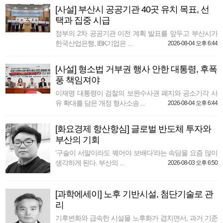
[사설] 부산시 공공기관 40곳 유치 목표, 선
택과 집중 시급
정부의 2차 공공기관 이전 계획 발표를 앞두고 부산시가
한국산업은행, IBK기업은 ...
2026-08-04 오후 6:44
[사설] 형소법 거부권 행사 안한 대통령, 후폭
풍 책임져야
이재명 대통령이 검찰의 보완수사권 폐지와 공소기각 사
유 확대를 담은 개정 형사소송 ...
2026-08-04 오후 6:44
[화요경제 항산항심] 글로벌 반도체 투자와
부산의 기회
‘구슬이 서말이라도 꿰어야 보배다’라는 속담을 요즘 많이
생각하게 된다. 부산의 ...
2026-08-03 오후 6:50
[과학에세이] 노후 기반시설, 첨단기술로 관
리
기후변화와 급속한 시설물 노후화가 겹치면서, 과거 기준