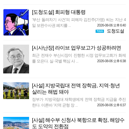
[도청도설] 회피형 대통령
‘부산 돌려차기 사건’의 피해자 김진주(가명) 씨는 지난 4
일 보완수사권 폐지를 ...
2026-08-06 오후 6:40
도청도설
[시사난장] 라이브 업무보고가 성공하려면
최근 전재수 부산시장이 진행한 시정 업무보고회가 화제
를 모은다. 실·국별 핵심 사 ...
2026-08-06 오후 6:38
[사설] 지방국립대 전액 장학금, 지역·청년
살리는 해법 돼야
정부가 지방국립대 재학생에게 전액 장학금 지급을 추진
한다. 이른바 ‘지역 균형 장 ...
2026-08-06 오후 6:37
[사설] 해수부 신청사 북항으로 확정, 해양수
도 도약의 전환점