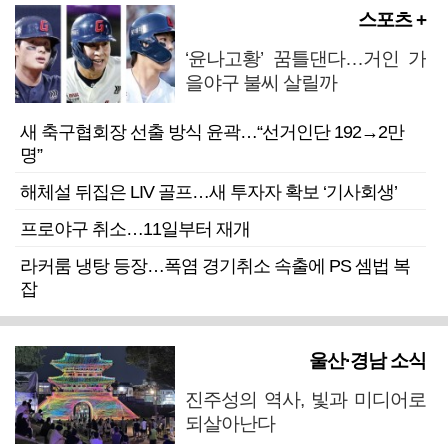
스포츠 +
‘윤나고황’ 꿈틀댄다…거인 가
을야구 불씨 살릴까
새 축구협회장 선출 방식 윤곽…“선거인단 192→2만
명”
해체설 뒤집은 LIV 골프…새 투자자 확보 ‘기사회생’
프로야구 취소…11일부터 재개
라커룸 냉탕 등장…폭염 경기취소 속출에 PS 셈법 복
잡
울산·경남 소식
진주성의 역사, 빛과 미디어로
되살아난다