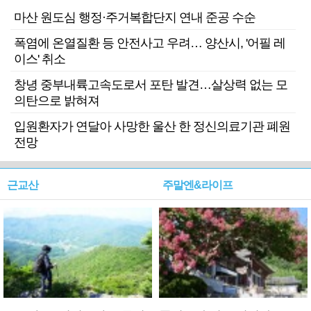
마산 원도심 행정·주거복합단지 연내 준공 수순
폭염에 온열질환 등 안전사고 우려… 양산시, '어필 레
이스' 취소
창녕 중부내륙고속도로서 포탄 발견…살상력 없는 모
의탄으로 밝혀져
입원환자가 연달아 사망한 울산 한 정신의료기관 폐원
전망
근교산
주말엔&라이프