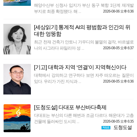
해양수산부 신청사 입지가 부산 동구 북항 1단계 재개발
부지로 최종 확정됐다. 해 ...
2026-08-06 오후 6:36
[세상읽기] 통계적 AI의 평범함과 인간의 위
대한 엉뚱함
최근 천재 건축가 안토니 가우디의 불멸의 걸작, 바르셀로
나의 사그라다 파밀리아 성 ...
2026-08-05 오후 6:37
[기고] 대학과 지역 ‘연결’이 지역혁신이다
대학에서 강의하고 연구하다 보면 자주 떠오르는 질문이
있다. 우리가 가진 지식과 ...
2026-08-05 오후 6:36
[도청도설] 다대포 부산바다축제
다대포는 부산의 다른 해변과 조금 다르다. 해운대가 고층
건물에 둘러싸인 도시의 ...
2026-08-05 오후 6:35
도청도설