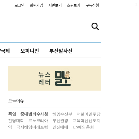
2
로그인
회원가입
지면보기
초판보기
구독신청
V국제
오피니언
부산말사전
오늘
이슈
폭염
중대범죄수사청
해양수산부
더불어민주당
전당대회
르노코리아
부산관광
교육혁신선도지
역
극지해양미래포럼
인신매매
UN해양총회