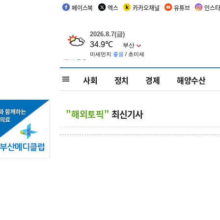
페이스북
엑스
카카오채널
유튜브
인스
사회
정치
경제
해양수산
"해외토픽"
최신기사