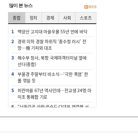
많이 본 뉴스
종합
정치
경제
사회
스포츠
1
백양산 고지대 마을우물 55년 만에 바닥
2
경위 이하 경찰 하위직 ‘중수청 러시’ 전
망…檢 기피와 대조
3
해수부 청사, 북항 국제여객터미널 옆에
선다(종합)
4
부울경 주말부터 비소식…‘극한 폭염’ 한
풀 꺾일 듯
5
피란마을 67년 역사인데…전교생 24명 아
미초 통폐합 기로
6
“낙동강권 삼락·을숙도·다대포 연결해 서
부산 관광 키우자”
7
오늘의 날씨- 2026년 8월 7일
8
[사설] 해수부 신청사 북항으로 확정, 해양