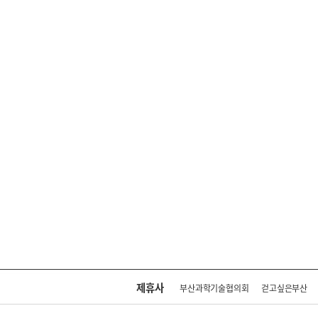
제휴사
부산과학기술협의회
걷고싶은부산