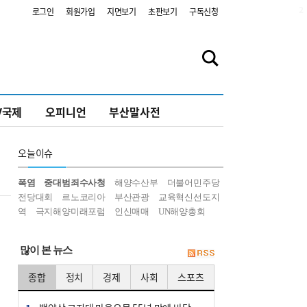
2
로그인
회원가입
지면보기
초판보기
구독신청
V국제
오피니언
부산말사전
오늘
이슈
폭염
중대범죄수사청
해양수산부
더불어민주당
전당대회
르노코리아
부산관광
교육혁신선도지
역
극지해양미래포럼
인신매매
UN해양총회
많이 본 뉴스
종합
정치
경제
사회
스포츠