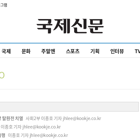
타그램
국제
문화
주말엔
스포츠
기획
인터뷰
T
O
당 탈환전 치열
사회2부 이종호 기자 jhlee@kookje.co.kr
이종호 기자 jhlee@kookje.co.kr
시행
이종호 기자 jhlee@kookje.co.kr