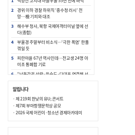
1
백양산 고지대 마을우물 55년 만에 바닥
2
경위 이하 경찰 하위직 ‘중수청 러시’ 전
망…檢 기피와 대조
3
해수부 청사, 북항 국제여객터미널 옆에 선
다(종합)
4
부울경 주말부터 비소식…‘극한 폭염’ 한풀
꺾일 듯
5
피란마을 67년 역사인데…전교생 24명 아
미초 통폐합 기로
6
“낙동강권 삼락·을숙도·다대포 연결해 서
부산 관광 키우자”
알립니다
7
오늘의 날씨- 2026년 8월 7일
· 제 219회 한낮의 유U; 콘서트
8
외국인 선원 ‘인신매매 경유지’ 된 부산…
· 제7회 부마항쟁문학상 공모
우려가 현실로
· 2026 국제 어린이·청소년 경제아카데미
9
[사설] 해수부 신청사 북항으로 확정, 해양
수도 도약의 전환점
10
르노 못 타는 부산시장…관용차 규정에 막