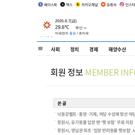
페이스북
엑스
카카오채널
유튜브
인스
사회
정치
경제
해양수산
회원 정보
MEMBER INF
쓴 글
낙동강벨트·통영·거제, 여당 수성에 맞선 야
창원시, 유기동물 입양 땐 ‘펫 보험’ 무료 지원
창원시, 영남권 최초 ‘입양 반려동물 펫보험’ 