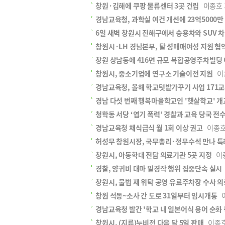
창원·김해에 쿠팡 물류센터 3곳 건립
이종호 기자
경남교육청, 과학실 여건 개선에 23억5000만
6일 새벽 창원시 진해구에서 승용차와 SUV 
창원시·LH 경남본부, 탈 성매매여성 지원 협
창원 상남동에 416면 규모 복합공영주차빌딩 
창원시, 중소기업에 연구소 기술이전 지원
이종호
경남교육청, 올해 학교텃밭가꾸기 사업 171교
경남 다섯 번째 행복마을학교인 '햇살학교' 개
청학동 서당 ‘엽기 폭력’ 경찰과 교육 당국 전
경남교육청 채식급식 월 1회 이상 권고
이종호 기
허성무 창원시장, 국무총리·정무수석 만나 특
창원시, 아동학대 전담 의료기관 5곳 지정
이종호
경찰, 양귀비 대마 밀경작 행위 집중단속 실시
창원시, 불법 재 위탁 공영 유료주차장 수사 의
창원 석동~소사 간 도로 31일부터 임시개통
이
경남교육청 발간 '학교 내 일본어식 용어 순화 
창원시, (지류)누비전 다음 달 5일 판매
이종호 기