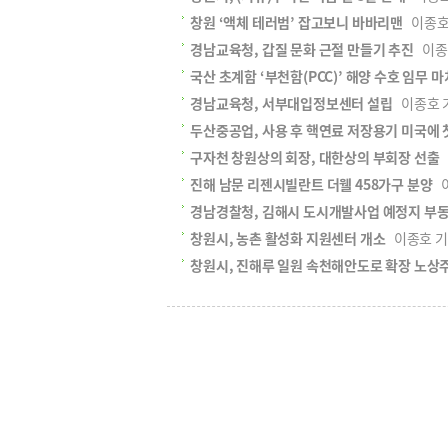
창원 ‘액체 테러범’ 잡고보니 바바리맨
이종호 기
경남교육청, 갑질 문화 근절 만들기 추진
이종호 
국산 초계함 ‘부천함(PCC)’ 해양 수호 임무 
경남교육청, 서부대입정보센터 설립
이종호 기자
두산중공업, 사용 후 핵연료 저장용기 미국에 
구자천 창원상의 회장, 대한상의 부회장 선출
이
진해 남문 리젠시빌란트 더웰 458가구 분양
이
경남경찰청, 김해시 도시개발사업 예정지 부동
창원시, 농촌 활성화 지원센터 개소
이종호 기자 
창원시, 진해루 일원 속천해안도로 확장 노상