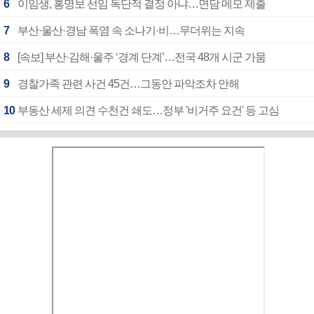
6
이임생, 홍명보 선임 독단적 결정 아냐…면담 메모 제출
7
부산·울산·경남 폭염 속 소나기·비…무더위는 지속
8
[속보] 부산·김해·울주 ‘경계 단계’…전국 48개 시군 가뭄
9
경찰가족 관련 사건 45건…그동안 파악조차 안해
10
부동산 세제 의견 수천건 쇄도…정부 '비거주 요건' 등 고심