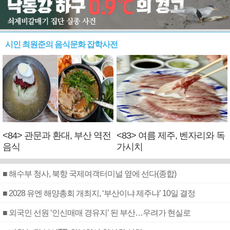
시인 최원준의 음식문화 잡학사전
<84> 관문과 환대, 부산 역전
<83> 여름 제주, 벤자리와 독
음식
가시치
■ 해수부 청사, 북항 국제여객터미널 옆에 선다(종합)
■ 2028 유엔 해양총회 개최지, ‘부산이냐 제주냐’ 10일 결정
■ 외국인 선원 ‘인신매매 경유지’ 된 부산…우려가 현실로