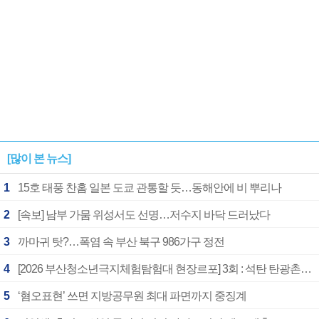
[많이 본 뉴스]
1
15호 태풍 찬홈 일본 도쿄 관통할 듯…동해안에 비 뿌리나
2
[속보] 남부 가뭄 위성서도 선명…저수지 바닥 드러났다
3
까마귀 탓?…폭염 속 부산 북구 986가구 정전
4
[2026 부산청소년극지체험탐험대 현장르포] 3회 : 석탄 탄광촌에서 북극 연구의 중심지로
5
‘혐오표현’ 쓰면 지방공무원 최대 파면까지 중징계