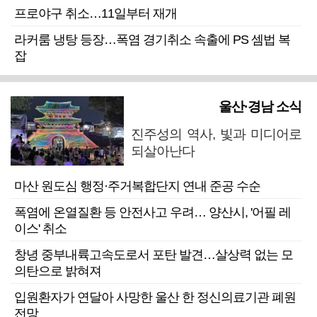
프로야구 취소…11일부터 재개
라커룸 냉탕 등장…폭염 경기취소 속출에 PS 셈법 복
잡
울산·경남 소식
진주성의 역사, 빛과 미디어로
되살아난다
마산 원도심 행정·주거복합단지 연내 준공 수순
폭염에 온열질환 등 안전사고 우려… 양산시, '어필 레
이스' 취소
창녕 중부내륙고속도로서 포탄 발견…살상력 없는 모
의탄으로 밝혀져
입원환자가 연달아 사망한 울산 한 정신의료기관 폐원
전망