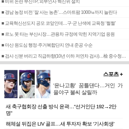
■ 비위 논란 부산TP, 외부인사 혁신위 설치
■ 경남 농정 비전 ‘잘 사는 농촌’…스마트팜 1000㏊까지 늘린다
■ 교육혁신선도지 공모 코앞인데…구·군 난색에 교육청 ‘쩔쩔’
■ 르노 못 타는 부산시장…관용차 규정에 막힌 지역기업 응원
■ 마산 원도심 행정·주거복합단지 연내 준공 수순
■ 검사 신분 버리고 직급하향(10년 이하 저연차 검사)…檢 중수청행 기피
스포츠 +
‘윤나고황’ 꿈틀댄다…거인 가
을야구 불씨 살릴까
새 축구협회장 선출 방식 윤곽…“선거인단 192→2만
명”
해체설 뒤집은 LIV 골프…새 투자자 확보 ‘기사회생’