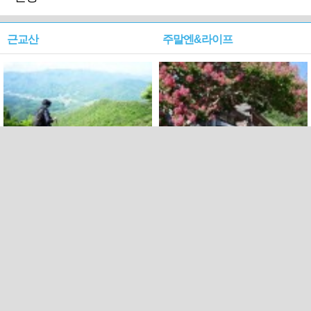
근교산
주말엔&라이프
근교산&그너머…상주·문경
폭염보다 더 뜨거워라…100
청화산~시루봉
일을 붉게 불태울 ‘선비정신’
피었네
PC버전
엑스
페이스북
Copyright ⓒ 2015 All rights reserved by 국제신문