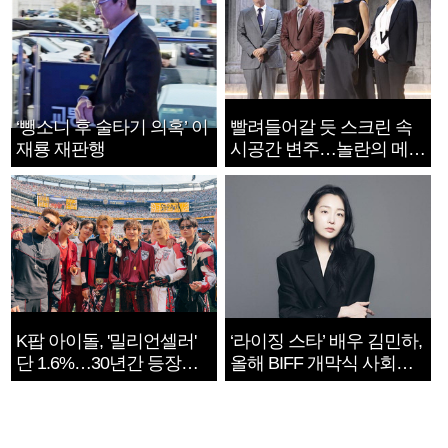
‘뺑소니 후 술타기 의혹’ 이
빨려들어갈 듯 스크린 속
재룡 재판행
시공간 변주…놀란의 메시
지는 ‘전쟁 속죄’
K팝 아이돌, '밀리언셀러'
‘라이징 스타’ 배우 김민하,
단 1.6%…30년간 등장
올해 BIFF 개막식 사회자
1182개팀 전수조사
확정