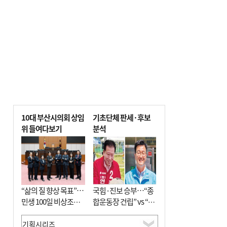
10대 부산시의회 상임
기초단체 판세·후보
위 들여다보기
분석
“삶의 질 향상 목표”…
국힘·진보 승부…“종
민생 100일 비상조치
합운동장 건립” vs “출
면밀 심사
근 공공버스 도입”