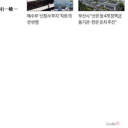
■ 검사 신분 버리고 직급하향(10년 이하 저연차 검사)…檢 중수청행 기피
해수부 ‘신청사 부지’ 직원 의
부산시 “산은 등 4개 정책금
견 반영
융기관·한은 유치 추진”