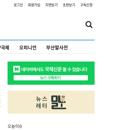
2
로그인
회원가입
지면보기
초판보기
구독신청
V국제
오피니언
부산말사전
오늘
이슈