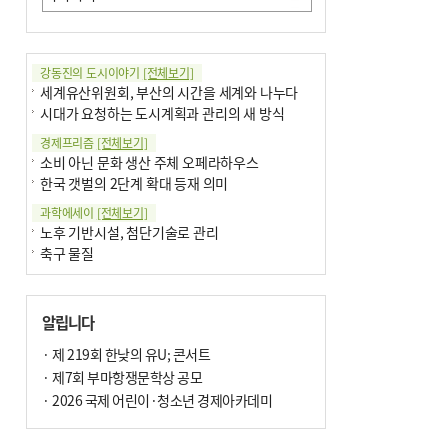
강동진의 도시이야기
[전체보기]
세계유산위원회, 부산의 시간을 세계와 나누다
시대가 요청하는 도시계획과 관리의 새 방식
경제프리즘
[전체보기]
소비 아닌 문화 생산 주체 오페라하우스
한국 갯벌의 2단계 확대 등재 의미
과학에세이
[전체보기]
노후 기반시설, 첨단기술로 관리
축구 물질
국제칼럼
[전체보기]
부정선거
알립니다
선관위와 尹의 ‘0점 답안’
기고
· 제 219회 한낮의 유U; 콘서트
[전체보기]
환자의 희망, 헌혈의 힘
· 제7회 부마항쟁문학상 공모
대학과 지역 ‘연결’이 지역혁신이다
· 2026 국제 어린이·청소년 경제아카데미
기자수첩
[전체보기]
금고 이사장 전횡, 지금도 진행중