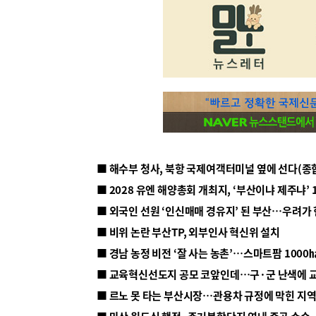
■ 해수부 청사, 북항 국제여객터미널 옆에 선다(종
■ 2028 유엔 해양총회 개최지, ‘부산이냐 제주냐’ 
■ 외국인 선원 ‘인신매매 경유지’ 된 부산…우려가
■ 비위 논란 부산TP, 외부인사 혁신위 설치
■ 르노 못 타는 부산시장…관용차 규정에 막힌 지