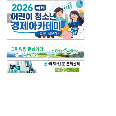
엘리트 자평해온 市 공무원…생중계 회의서 능력 입증을
김준희의 클래식 인사이트
[전체보기]
여름날의 애상, 왈츠
빛나는 꿈의 계절, 4월의 노래
김지윤의 우리음악 이야기
[전체보기]
세종시대 음악이 전해진 이유
영산회상, 불교음악에서 풍류음악으로
뉴스와 현장
[전체보기]
‘800조 투자’ 희비 가른 재생에너지
뜨거워지는 바다, 북쪽으로 열리는 항로
데스크시각
[전체보기]
물은 행정구역 경계를 따라 흐르지 않는다
도청도설
[전체보기]
회피형 대통령
다대포 부산바다축제
독자 투고
[전체보기]
새로운 시작 ‘황혼 이혼’
무료 화장실 깨끗하게 쓰자
메디칼럼
[전체보기]