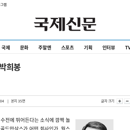
타그램
국제
문화
주말엔
스포츠
기획
인터뷰
T
/박희봉
:04
| 본지 35면
글자 크기
수전에 뛰어든다는 소식에 깜짝 놀
 골드만삭스가 어떤 회사인가. 월스