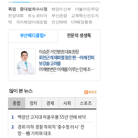
폭염
중대범죄수사청
해양수산부
더불어민주당
전당대회
르노코리아
부산관광
교육혁신선도지
역
극지해양미래포럼
인신매매
UN해양총회
부산메디클럽+
전문의 생생톡
이승준 거인병원 대표원장
회전근개 재파열 잦은 편…어깨 진피
보강술 고려를
어깨병변은 어깨를 이루는 인체 조직
에 발생하는 손상을 말한다. 여기에
는 오십견과 회전근개 증후군, 어깨
의 석회성 힘줄염 등이 있다. 국민건
많이 본 뉴스
강보험에 의하면 어깨병변
종합
정치
경제
사회
스포츠
1
백양산 고지대 마을우물 55년 만에 바닥
2
경위 이하 경찰 하위직 ‘중수청 러시’ 전
망…檢 기피와 대조