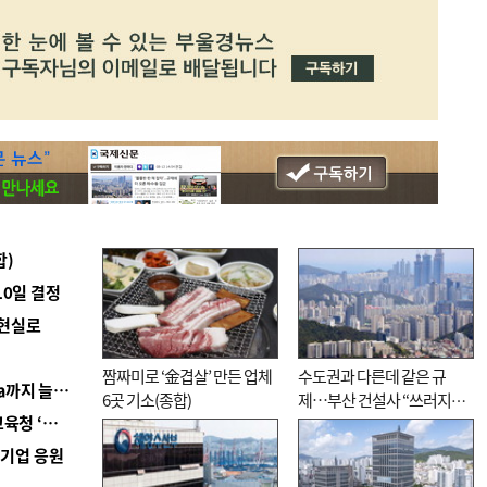
합)
10일 결정
 현실로
짬짜미로 ‘金겹살’ 만든 업체
수도권과 다른데 같은 규
■ 경남 농정 비전 ‘잘 사는 농촌’…스마트팜 1000㏊까지 늘린다
6곳 기소(종합)
제…부산 건설사 “쓰러지기
■ 교육혁신선도지 공모 코앞인데…구·군 난색에 교육청 ‘쩔쩔’
직전”
역기업 응원