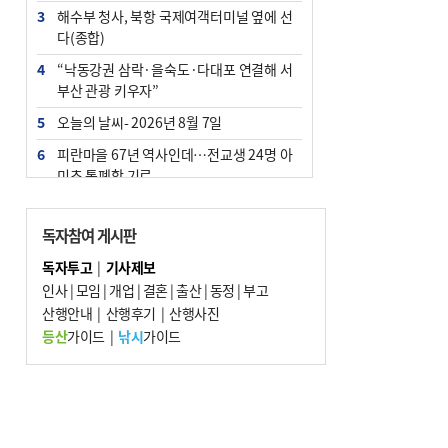
3
해수부 청사, 북항 국제여객터미널 옆에 선
다(종합)
4
“낙동강권 삼락·을숙도·다대포 연결해 서
부산 관광 키우자”
5
오늘의 날씨- 2026년 8월 7일
6
피란마을 67년 역사인데…전교생 24명 아
미초 통폐합 기로
7
부울경 주말부터 비소식…‘극한 폭염’ 한풀
꺾일 듯
독자참여 게시판
8
[사설] 해수부 신청사 북항으로 확정, 해양
독자투고
|
기사제보
수도 도약의 전환점
인사
|
모임
|
개업
|
결혼
|
출산
|
동정
|
부고
9
산행안내
외국인 선원 ‘인신매매 경유지’ 된 부산…
|
산행후기
|
산행사진
우려가 현실로
등산
가이드
|
낚시
가이드
10
르노 못 타는 부산시장…관용차 규정에 막
힌 지역기업 응원