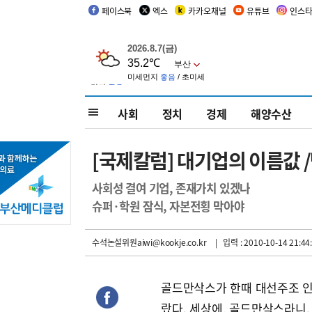
페이스북
엑스
카카오채널
유튜브
인스
사회
정치
경제
해양수산
[국제칼럼] 대기업의 이름값 
사회성 결여 기업, 존재가치 있겠나
슈퍼·학원 잠식, 자본전횡 막아야
수석논설위원aiwi@kookje.co.kr
| 입력 : 2010-10-14 21:44
골드만삭스가 한때 대선주조 인
랐다. 세상에, 골드만삭스라니.