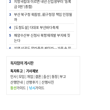
2
지방국립대 이르면 내년 신입생부터 ‘등록
금 0원’(종합)
3
부산 북구청 쑥뜸방, 前구청장 책임 인정될
까
4
[도청도설] 다대포 부산바다축제
5
해양수산부 신청사 북항재개발 부지에 짓
는다
6
지역 상권도 말라죽을 판이라…가뭄 속 밀
양물축제 강행 논란
7
법원, 단차 논란 북항 복합환승센터 공사중
독자참여 게시판
지 관련 현장검증
독자투고
|
기사제보
8
통영시민 추석 전 35만 원 받는다
인사
|
모임
|
개업
|
결혼
|
출산
|
동정
|
부고
9
산행안내
부산 철강공장 50대 노동자 추락사
|
산행후기
|
산행사진
등산
가이드
|
낚시
가이드
10
국힘 부산시당, ‘정이한 조력’ 시의원 윤리
위에…‘한동훈 지지’도 신고접수