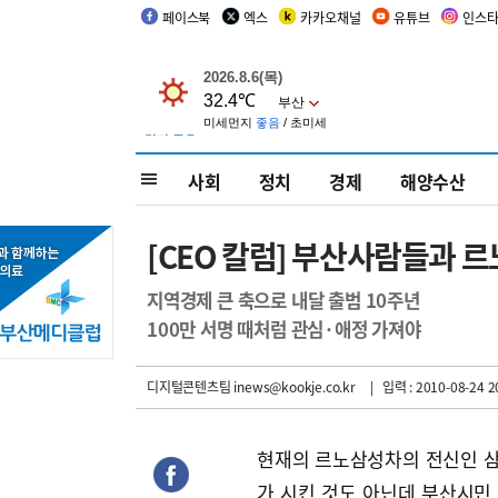
페이스북
엑스
카카오채널
유튜브
인스
사회
정치
경제
해양수산
[CEO 칼럼] 부산사람들과 
지역경제 큰 축으로 내달 출범 10주년
100만 서명 때처럼 관심·애정 가져야
디지털콘텐츠팀 inews@kookje.co.kr
| 입력 : 2010-08-24 2
현재의 르노삼성차의 전신인 
가 시킨 것도 아닌데 부산시민