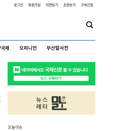
2
로그인
회원가입
지면보기
초판보기
구독신청
V국제
오피니언
부산말사전
오늘
이슈