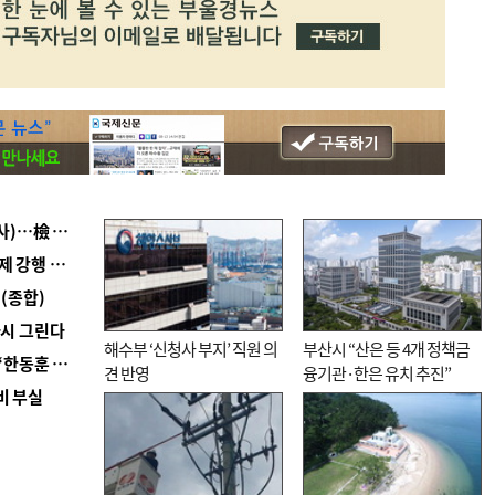
■ 검사 신분 버리고 직급하향(10년 이하 저연차 검사)…檢 중수청행 기피
■ 지역 상권도 말라죽을 판이라…가뭄 속 밀양물축제 강행 논란
(종합)
다시 그린다
해수부 ‘신청사 부지’ 직원 의
부산시 “산은 등 4개 정책금
■ 국힘 부산시당, ‘정이한 조력’ 시의원 윤리위에…‘한동훈 지지’도 신고접수
견 반영
융기관·한은 유치 추진”
비 부실