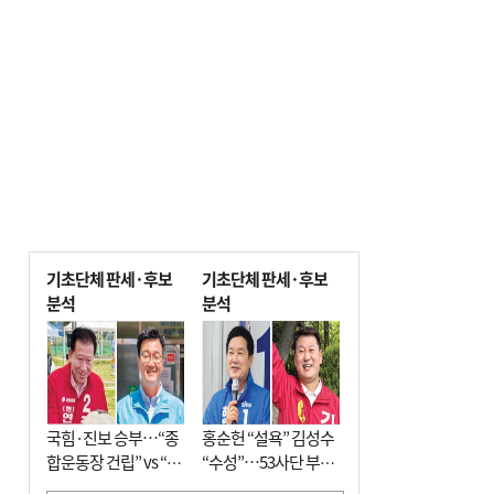
기초단체 판세·후보
기초단체 판세·후보
분석
분석
국힘·진보 승부…“종
홍순헌 “설욕” 김성수
합운동장 건립” vs “출
“수성”…53사단 부지
근 공공버스 도입”
개발엔 한 목소리