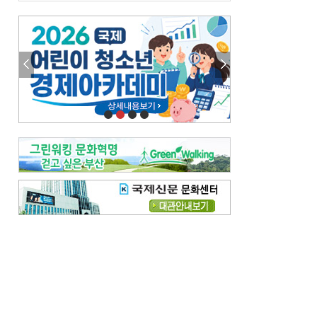
금고 이사장 전횡, 지금도 진행중
엘리트 자평해온 市 공무원…생중계 회의서 능력 입증을
김준희의 클래식 인사이트
[전체보기]
여름날의 애상, 왈츠
빛나는 꿈의 계절, 4월의 노래
김지윤의 우리음악 이야기
[전체보기]
세종시대 음악이 전해진 이유
영산회상, 불교음악에서 풍류음악으로
뉴스와 현장
[전체보기]
‘800조 투자’ 희비 가른 재생에너지
뜨거워지는 바다, 북쪽으로 열리는 항로
데스크시각
[전체보기]
물은 행정구역 경계를 따라 흐르지 않는다
도청도설
[전체보기]
다대포 부산바다축제
제일 더운 곳은 어디
독자 투고
[전체보기]
새로운 시작 ‘황혼 이혼’
무료 화장실 깨끗하게 쓰자