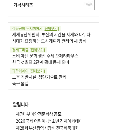
강동진의 도시이야기
[전체보기]
세계유산위원회, 부산의 시간을 세계와 나누다
시대가 요청하는 도시계획과 관리의 새 방식
경제프리즘
[전체보기]
소비 아닌 문화 생산 주체 오페라하우스
한국 갯벌의 2단계 확대 등재 의미
과학에세이
[전체보기]
노후 기반시설, 첨단기술로 관리
축구 물질
국제칼럼
[전체보기]
부정선거
알립니다
선관위와 尹의 ‘0점 답안’
기고
· 제7회 부마항쟁문학상 공모
[전체보기]
대학과 지역 ‘연결’이 지역혁신이다
· 2026 국제 어린이·청소년 경제아카데미
오페라 지휘자는 골을 넣지 않는다
· 제28회 부산광역시장배 전국바둑대회
기자수첩
[전체보기]