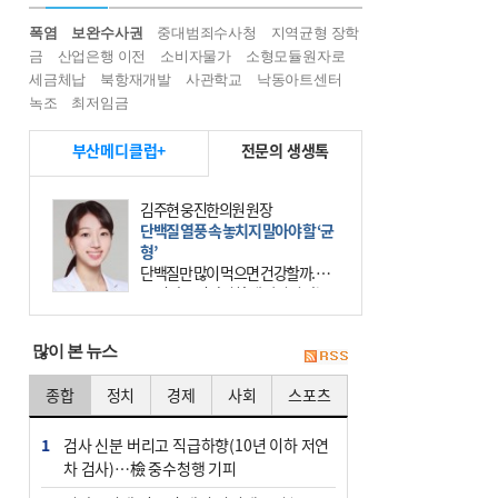
폭염
보완수사권
중대범죄수사청
지역균형 장학
금
산업은행 이전
소비자물가
소형모듈원자로
세금체납
북항재개발
사관학교
낙동아트센터
녹조
최저임금
부산메디클럽+
전문의 생생톡
김주현 웅진한의원 원장
단백질 열풍 속 놓치지 말아야 할 ‘균
형’
단백질만 많이 먹으면 건강할까. 요
즘 건강을 이야기할 때 빠지지 않는
키워드가 단백질이다. 헬스장을 다니
는 젊은 층부터 기초체력을 챙기려는
많이 본 뉴스
중·장년층까지 모두 “
종합
정치
경제
사회
스포츠
1
검사 신분 버리고 직급하향(10년 이하 저연
차 검사)…檢 중수청행 기피