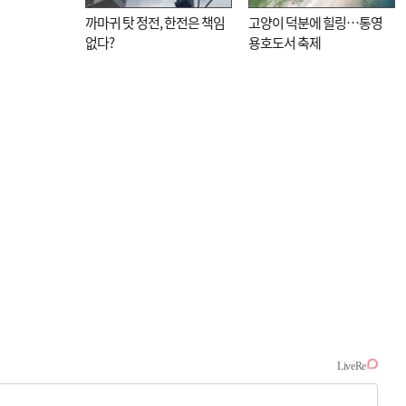
까마귀 탓 정전, 한전은 책임
고양이 덕분에 힐링…통영
없다?
용호도서 축제