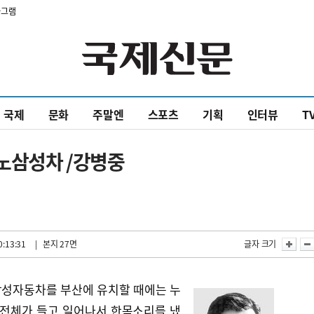
타그램
국제
문화
주말엔
스포츠
기획
인터뷰
T
르노삼성차 /강병중
0:13:31
| 본지 27면
글자 크기
삼성자동차를 부산에 유치할 때에는 누
 전체가 들고 일어나서 한목소리를 냈