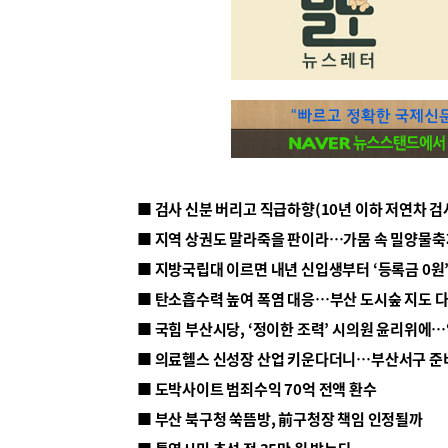
■ 지방국립대 이르면 내년 신입생부터 ‘등록금 0원’
■ 탄소흡수력 높여 폭염 대응…부산 도시숲 지도 
■ 의료헬스 신성장 산업 키운다더니…부산서구 준
■ 도박사이트 범죄수익 70억 전액 환수
■ 부산 북구청 쑥뜸방, 前구청장 책임 인정될까