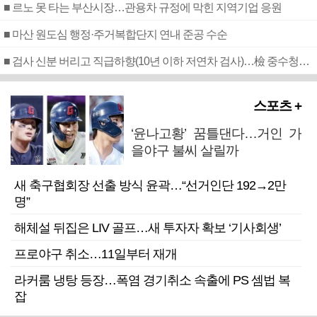
■ 르노 못 타는 부산시장…관용차 규정에 막힌 지역기업 응원
■ 마산 원도심 행정·주거복합단지 연내 준공 수순
■ 검사 신분 버리고 직급하향(10년 이하 저연차 검사)…檢 중수청행 기피
스포츠 +
‘윤나고황’ 꿈틀댄다…거인 가
을야구 불씨 살릴까
새 축구협회장 선출 방식 윤곽…“선거인단 192→2만
명”
해체설 뒤집은 LIV 골프…새 투자자 확보 ‘기사회생’
프로야구 취소…11일부터 재개
라커룸 냉탕 등장…폭염 경기취소 속출에 PS 셈법 복
잡