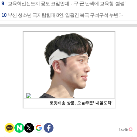
9
교육혁신선도지 공모 코앞인데…구·군 난색에 교육청 ‘쩔쩔’
10
부산 청소년 극지탐험대 8인, 열흘간 북극 구석구석 누빈다