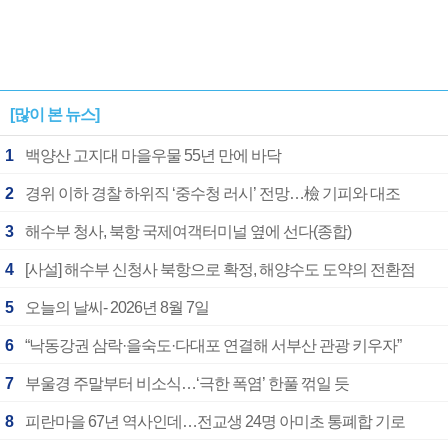
[많이 본 뉴스]
1
백양산 고지대 마을우물 55년 만에 바닥
2
경위 이하 경찰 하위직 ‘중수청 러시’ 전망…檢 기피와 대조
3
해수부 청사, 북항 국제여객터미널 옆에 선다(종합)
4
[사설] 해수부 신청사 북항으로 확정, 해양수도 도약의 전환점
5
오늘의 날씨- 2026년 8월 7일
6
“낙동강권 삼락·을숙도·다대포 연결해 서부산 관광 키우자”
7
부울경 주말부터 비소식…‘극한 폭염’ 한풀 꺾일 듯
8
피란마을 67년 역사인데…전교생 24명 아미초 통폐합 기로