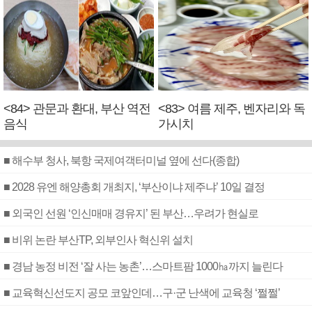
<84> 관문과 환대, 부산 역전
<83> 여름 제주, 벤자리와 독
음식
가시치
■ 해수부 청사, 북항 국제여객터미널 옆에 선다(종합)
■ 2028 유엔 해양총회 개최지, ‘부산이냐 제주냐’ 10일 결정
■ 외국인 선원 ‘인신매매 경유지’ 된 부산…우려가 현실로
■ 비위 논란 부산TP, 외부인사 혁신위 설치
■ 경남 농정 비전 ‘잘 사는 농촌’…스마트팜 1000㏊까지 늘린다
■ 교육혁신선도지 공모 코앞인데…구·군 난색에 교육청 ‘쩔쩔’