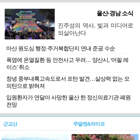
울산·경남 소식
진주성의 역사, 빛과 미디어로
되살아난다
마산 원도심 행정·주거복합단지 연내 준공 수순
폭염에 온열질환 등 안전사고 우려… 양산시, '어필 레
이스' 취소
창녕 중부내륙고속도로서 포탄 발견…살상력 없는 모
의탄으로 밝혀져
입원환자가 연달아 사망한 울산 한 정신의료기관 폐원
전망
근교산
주말엔&라이프