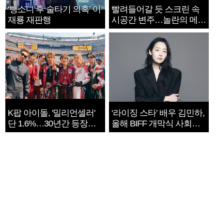
‘뺑소니 후 술타기 의혹’ 이
빨려들어갈 듯 스크린 속
재룡 재판행
시공간 변주…놀란의 메시
지는 ‘전쟁 속죄’
K팝 아이돌, '밀리언셀러'
‘라이징 스타’ 배우 김민하,
단 1.6%…30년간 등장
올해 BIFF 개막식 사회자
1182개팀 전수조사
확정